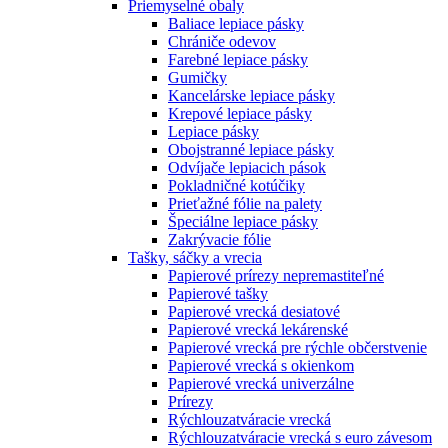
Priemyselné obaly
Baliace lepiace pásky
Chrániče odevov
Farebné lepiace pásky
Gumičky
Kancelárske lepiace pásky
Krepové lepiace pásky
Lepiace pásky
Obojstranné lepiace pásky
Odvíjače lepiacich pások
Pokladničné kotúčiky
Prieťažné fólie na palety
Špeciálne lepiace pásky
Zakrývacie fólie
Tašky, sáčky a vrecia
Papierové prírezy nepremastiteľné
Papierové tašky
Papierové vrecká desiatové
Papierové vrecká lekárenské
Papierové vrecká pre rýchle občerstvenie
Papierové vrecká s okienkom
Papierové vrecká univerzálne
Prírezy
Rýchlouzatváracie vrecká
Rýchlouzatváracie vrecká s euro závesom