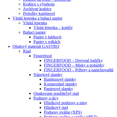
Krabice s výsekom
Archívne krabice
Preložky kartónové
Vlnitá lepenka a baliaci papier
Vlnitá lepenka
Vlnitá lepenka – kotúče
Baliaci papier
Papier v hárkoch
Papier v rolkách
Obalový materiál GASTRO
Riad
Fingerfood
FINGERFOOD – Drevené lodičky
FINGERFOOD – Misky a poháriky
FINGERFOOD – Príbory a napichovadlá
Nápojové slamky
Bambusové slamky
Kompozitné slamky
Papierové slamky
Opakovane použiteľný riad
Podnosy a tácy
Hliníkové podnosy a misy
Hliníkový riad
Podnosy oválne (XPS)
Podnosy oválne a viečka (rPET)