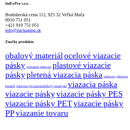
IntExPro s.r.o.
Bratislavská cesta 112, 925 32 Veľká Mača
0910 751 051
+421 910 751 051
info@packaging.sk
Značky produktu
obalový materiál
ocelové viazacie
pásky
plastové viazacie
ochranné rukavice
pásky
pletená viazacia páska
rukavice
rukavice
viazacia páska
bustard
rukavice pre automobilový priemysel
viazacie pásky
viazacie pásky PES
viazacie pásky PET
viazacie pásky
PP
viazanie tovaru