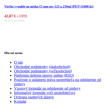
Viečko vypuklé na misku 15 mm pre 125 a 250ml (PET) [1000 ks]
42,07
€
s DPH
34,20
€
bez DPH
Hlavné menu
O nás
Obchodné podmienky (maloobchod)
Obchodné podmienky (veľkoobchod)
Platforma riešenia sporov online (RSO)
Poučenie o uplatnení práva spotrebiteľa na odstúpenie od
zmluvy
Vzorový formulár na odstúpenie od zmluvy
Informačný formulár voči spotrebiteľovi
Ochrana osobných údajov
Kontakt