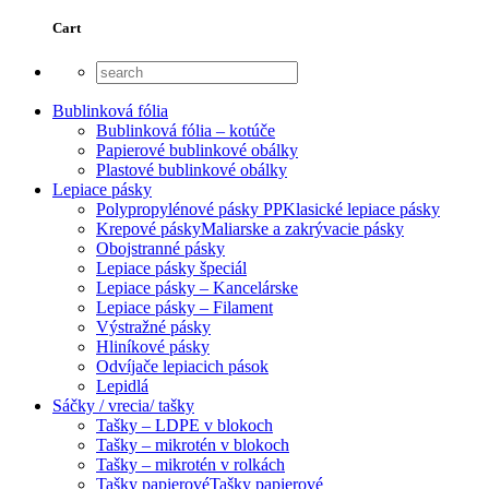
Cart
Bublinková fólia
Bublinková fólia – kotúče
Papierové bublinkové obálky
Plastové bublinkové obálky
Lepiace pásky
Polypropylénové pásky PP
Klasické lepiace pásky
Krepové pásky
Maliarske a zakrývacie pásky
Obojstranné pásky
Lepiace pásky špeciál
Lepiace pásky – Kancelárske
Lepiace pásky – Filament
Výstražné pásky
Hliníkové pásky
Odvíjače lepiacich pások
Lepidlá
Sáčky / vrecia/ tašky
Tašky – LDPE v blokoch
Tašky – mikrotén v blokoch
Tašky – mikrotén v rolkách
Tašky papierové
Tašky papierové