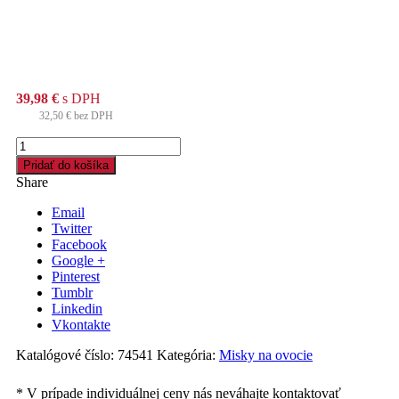
39,98
€
s DPH
32,50
€
bez DPH
množstvo
Viečko
Pridať do košíka
vypuklé
Share
25
mm
Email
pre
Twitter
misky
Facebook
500
Google +
a
Pinterest
750ml
Tumblr
(PET)
Linkedin
[576
Vkontakte
ks]
Katalógové číslo:
74541
Kategória:
Misky na ovocie