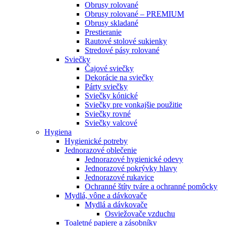
Obrusy rolované
Obrusy rolované – PREMIUM
Obrusy skladané
Prestieranie
Rautové stolové sukienky
Stredové pásy rolované
Sviečky
Čajové sviečky
Dekorácie na sviečky
Párty sviečky
Sviečky kónické
Sviečky pre vonkajšie použitie
Sviečky rovné
Sviečky valcové
Hygiena
Hygienické potreby
Jednorazové oblečenie
Jednorazové hygienické odevy
Jednorazové pokrývky hlavy
Jednorazové rukavice
Ochranné štíty tváre a ochranné pomôcky
Mydlá, vône a dávkovače
Mydlá a dávkovače
Osviežovače vzduchu
Toaletné papiere a zásobníky