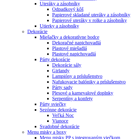
Uteráky a zásobníky
Odpadkový kôš
Papierové skladané uteráky a zásobníky
Papierové uteráky v rolke a zásobníky
Utierky a zásobníky
Dekorácie
Miešačky a dekoratívne bodce
Dekoračné napichovadlá
Plastové miešadlá
Plastové napichovadlá
Párty dekorácie
Dekorácie sály
Girlandy
Lampióny a príslušenstvo
Nafukovacie balóniky a príslušenstvo
Párty sady
Plesové a karnevalové doplnky
Serpentíny a konfety
Párty sviečky
Sezónne dekorácie
Veľká Noc
Vianoce
Svadobné dekorácie
Menu misky a boxy
Menu misky PP s integrovaným viečkom