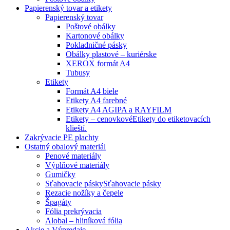
Papierenský tovar a etikety
Papierenský tovar
Poštové obálky
Kartonové obálky
Pokladničné pásky
Obálky plastové – kuriérske
XEROX formát A4
Tubusy
Etikety
Formát A4 biele
Etikety A4 farebné
Etikety A4 AGIPA a RAYFILM
Etikety – cenovkové
Etikety do etiketovacích
klieští.
Zakrývacie PE plachty
Ostatný obalový materiál
Penové materiály
Výplňové materiály
Gumičky
Sťahovacie pásky
Sťahovacie pásky
Rezacie nožíky a čepele
Špagáty
Fólia prekrývacia
Alobal – hliníková fólia
Akcie a Výpredaje