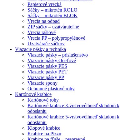
Papierové vrecká
Sáčky – mikrotén ROLO
Sáčky – mikrotén BLOK
Vrecia na odpad
ZIP sáčky – uzatvárateľné
Vrecia rašlové
Vrecia PP – polypropylénové
Uzatvárače sáčkov
Viazacie pásky a technika
Viazacie pásky – príslušenstvo
Viazacie pásky Oceľové
Viazacie pásky PES
Viazacie pásky PET
Viazacie pásky PP
Viazacie spony
Ochranné plastové rohy
Kartónové krabice
Kartónové rohy
Kartónové krabice 3-vrstvové
ihneď skladom k
odoslaniu
Kartónové krabice 5-vrstvové
ihneď skladom k
odoslaniu
Klopové krabice
Krabice na Pizzu
Krabice na fľaše – prepravné