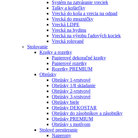
Systém na zatváranie vreciek
Tašky a košieľky
Vrecká do koša a vrecia na odpad
Vrecká do mrazničky
Vrecká LDPE
Vrecká na hydinu
Vrecká na výrobu ľadových kociek
Vrecká rolované
Stolovanie
Krajky a rozetky
Papierové dekoračné krajky
Papierové rozetky
Rozetky PREMIUM
Obrúsky
Obrúsky 1-vrstvové
Obrúsky 1/8 skladanie
Obrúsky 2-vrstvové
Obrúsky 3-vrstvové
Obrúsky biele
Obrúsky DEKOSTAR
Obrúsky do zásobníkov a zásobníky
Obrúsky PREMIUM
Obrúsky s motívom
Stolové prestieranie
Naperony