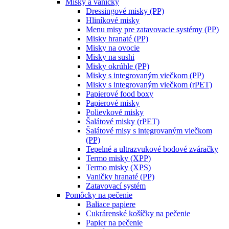
Misky a vaničky
Dressingové misky (PP)
Hliníkové misky
Menu misy pre zatavovacie systémy (PP)
Misky hranaté (PP)
Misky na ovocie
Misky na sushi
Misky okrúhle (PP)
Misky s integrovaným viečkom (PP)
Misky s integrovaným viečkom (rPET)
Papierové food boxy
Papierové misky
Polievkové misky
Šalátové misky (rPET)
Šalátové misy s integrovaným viečkom
(PP)
Tepelné a ultrazvukové bodové zváračky
Termo misky (XPP)
Termo misky (XPS)
Vaničky hranaté (PP)
Zatavovací systém
Pomôcky na pečenie
Baliace papiere
Cukrárenské košíčky na pečenie
Papier na pečenie