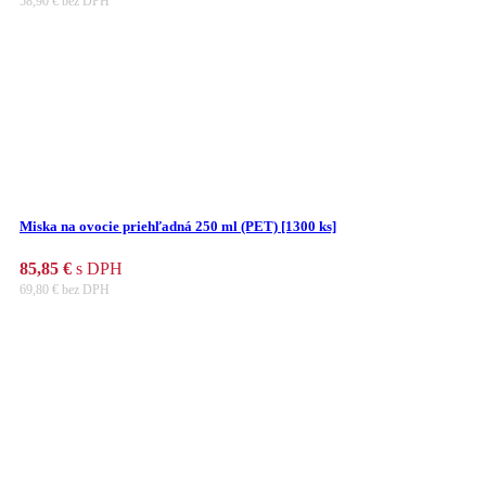
58,90
€
bez DPH
Miska na ovocie priehľadná 250 ml (PET) [1300 ks]
85,85
€
s DPH
69,80
€
bez DPH