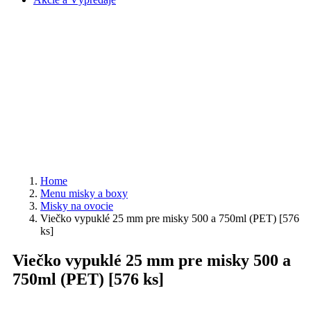
Home
Menu misky a boxy
Misky na ovocie
Viečko vypuklé 25 mm pre misky 500 a 750ml (PET) [576
ks]
Viečko vypuklé 25 mm pre misky 500 a
750ml (PET) [576 ks]