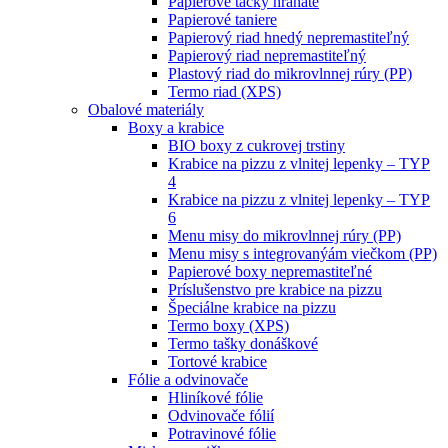
Papierové tácky hranaté
Papierové taniere
Papierový riad hnedý nepremastiteľný
Papierový riad nepremastiteľný
Plastový riad do mikrovlnnej rúry (PP)
Termo riad (XPS)
Obalové materiály
Boxy a krabice
BIO boxy z cukrovej trstiny
Krabice na pizzu z vlnitej lepenky – TYP
4
Krabice na pizzu z vlnitej lepenky – TYP
6
Menu misy do mikrovlnnej rúry (PP)
Menu misy s integrovanýám viečkom (PP)
Papierové boxy nepremastiteľné
Príslušenstvo pre krabice na pizzu
Špeciálne krabice na pizzu
Termo boxy (XPS)
Termo tašky donáškové
Tortové krabice
Fólie a odvinovače
Hliníkové fólie
Odvinovače fólií
Potravinové fólie