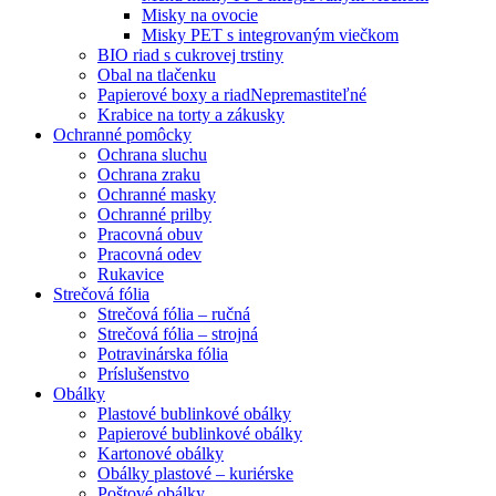
Misky na ovocie
Misky PET s integrovaným viečkom
BIO riad s cukrovej trstiny
Obal na tlačenku
Papierové boxy a riad
Nepremastiteľné
Krabice na torty a zákusky
Ochranné pomôcky
Ochrana sluchu
Ochrana zraku
Ochranné masky
Ochranné prilby
Pracovná obuv
Pracovná odev
Rukavice
Strečová fólia
Strečová fólia – ručná
Strečová fólia – strojná
Potravinárska fólia
Príslušenstvo
Obálky
Plastové bublinkové obálky
Papierové bublinkové obálky
Kartonové obálky
Obálky plastové – kuriérske
Poštové obálky