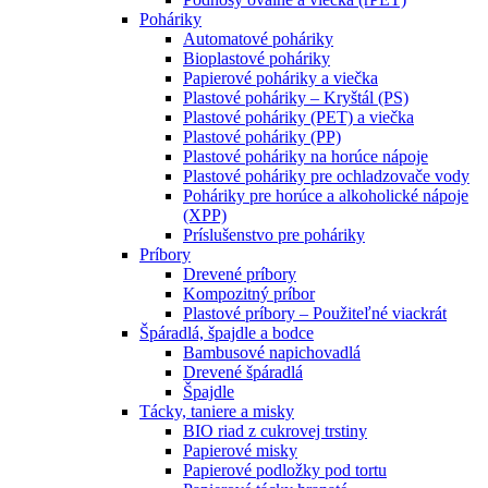
Poháriky
Automatové poháriky
Bioplastové poháriky
Papierové poháriky a viečka
Plastové poháriky – Kryštál (PS)
Plastové poháriky (PET) a viečka
Plastové poháriky (PP)
Plastové poháriky na horúce nápoje
Plastové poháriky pre ochladzovače vody
Poháriky pre horúce a alkoholické nápoje
(XPP)
Príslušenstvo pre poháriky
Príbory
Drevené príbory
Kompozitný príbor
Plastové príbory – Použiteľné viackrát
Špáradlá, špajdle a bodce
Bambusové napichovadlá
Drevené špáradlá
Špajdle
Tácky, taniere a misky
BIO riad z cukrovej trstiny
Papierové misky
Papierové podložky pod tortu