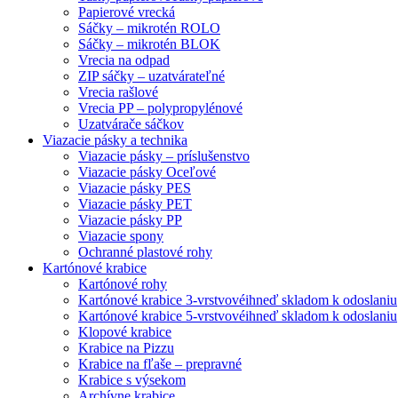
Papierové vrecká
Sáčky – mikrotén ROLO
Sáčky – mikrotén BLOK
Vrecia na odpad
ZIP sáčky – uzatvárateľné
Vrecia rašlové
Vrecia PP – polypropylénové
Uzatvárače sáčkov
Viazacie pásky a technika
Viazacie pásky – príslušenstvo
Viazacie pásky Oceľové
Viazacie pásky PES
Viazacie pásky PET
Viazacie pásky PP
Viazacie spony
Ochranné plastové rohy
Kartónové krabice
Kartónové rohy
Kartónové krabice 3-vrstvové
ihneď skladom k odoslaniu
Kartónové krabice 5-vrstvové
ihneď skladom k odoslaniu
Klopové krabice
Krabice na Pizzu
Krabice na fľaše – prepravné
Krabice s výsekom
Archívne krabice