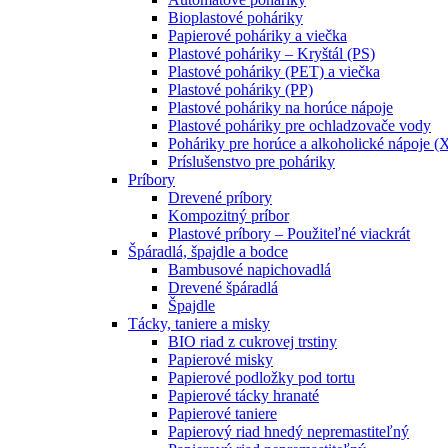
Bioplastové poháriky
Papierové poháriky a viečka
Plastové poháriky – Kryštál (PS)
Plastové poháriky (PET) a viečka
Plastové poháriky (PP)
Plastové poháriky na horúce nápoje
Plastové poháriky pre ochladzovače vody
Poháriky pre horúce a alkoholické nápoje (
Príslušenstvo pre poháriky
Príbory
Drevené príbory
Kompozitný príbor
Plastové príbory – Použiteľné viackrát
Špáradlá, špajdle a bodce
Bambusové napichovadlá
Drevené špáradlá
Špajdle
Tácky, taniere a misky
BIO riad z cukrovej trstiny
Papierové misky
Papierové podložky pod tortu
Papierové tácky hranaté
Papierové taniere
Papierový riad hnedý nepremastiteľný