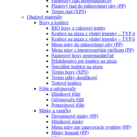
Papierový riad nepremastiteľný
Plastový riad do mikrovlnnej rúry (PP)
Termo riad (XPS)
Obalové materiály
Boxy a krabice
BIO boxy z cukrovej trstiny
Krabice na pizzu z vlnitej lepenky – TYP 4
Krabice na pizzu z vlnitej lepenky – TYP 6
Menu misy do mikrovlnnej rúry (PP)
Menu misy s integrovanýám viečkom (PP)
Papierové boxy nepremastiteľné
Príslušenstvo pre krabice na pizzu
Špeciálne krabice na pizzu
Termo boxy (XPS)
Termo tašky donáškové
Tortové krabice
Fólie a odvinovače
Hliníkové fólie
Odvinovače fólií
Potravinové fólie
Misky a vaničky
Dressingové misky (PP)
Hliníkové misky
Menu misy pre zatavovacie systémy (PP)
Misky hranaté (PP)