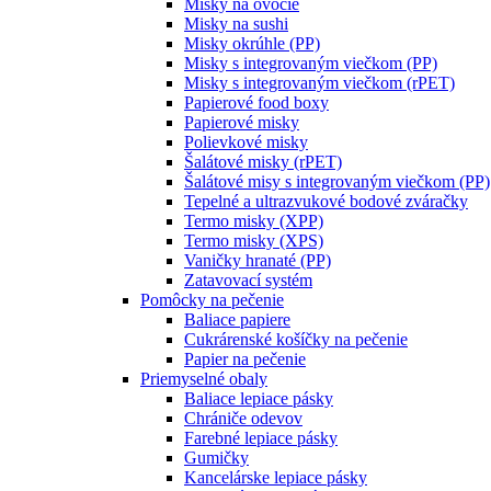
Misky na ovocie
Misky na sushi
Misky okrúhle (PP)
Misky s integrovaným viečkom (PP)
Misky s integrovaným viečkom (rPET)
Papierové food boxy
Papierové misky
Polievkové misky
Šalátové misky (rPET)
Šalátové misy s integrovaným viečkom (PP)
Tepelné a ultrazvukové bodové zváračky
Termo misky (XPP)
Termo misky (XPS)
Vaničky hranaté (PP)
Zatavovací systém
Pomôcky na pečenie
Baliace papiere
Cukrárenské košíčky na pečenie
Papier na pečenie
Priemyselné obaly
Baliace lepiace pásky
Chrániče odevov
Farebné lepiace pásky
Gumičky
Kancelárske lepiace pásky