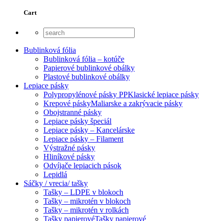
Cart
Bublinková fólia
Bublinková fólia – kotúče
Papierové bublinkové obálky
Plastové bublinkové obálky
Lepiace pásky
Polypropylénové pásky PP
Klasické lepiace pásky
Krepové pásky
Maliarske a zakrývacie pásky
Obojstranné pásky
Lepiace pásky špeciál
Lepiace pásky – Kancelárske
Lepiace pásky – Filament
Výstražné pásky
Hliníkové pásky
Odvíjače lepiacich pások
Lepidlá
Sáčky / vrecia/ tašky
Tašky – LDPE v blokoch
Tašky – mikrotén v blokoch
Tašky – mikrotén v rolkách
Tašky papierové
Tašky papierové