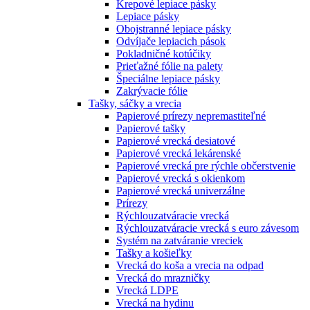
Krepové lepiace pásky
Lepiace pásky
Obojstranné lepiace pásky
Odvíjače lepiacich pások
Pokladničné kotúčiky
Prieťažné fólie na palety
Špeciálne lepiace pásky
Zakrývacie fólie
Tašky, sáčky a vrecia
Papierové prírezy nepremastiteľné
Papierové tašky
Papierové vrecká desiatové
Papierové vrecká lekárenské
Papierové vrecká pre rýchle občerstvenie
Papierové vrecká s okienkom
Papierové vrecká univerzálne
Prírezy
Rýchlouzatváracie vrecká
Rýchlouzatváracie vrecká s euro závesom
Systém na zatváranie vreciek
Tašky a košieľky
Vrecká do koša a vrecia na odpad
Vrecká do mrazničky
Vrecká LDPE
Vrecká na hydinu