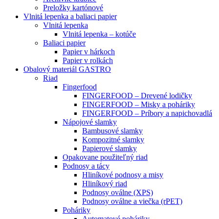
Preložky kartónové
Vlnitá lepenka a baliaci papier
Vlnitá lepenka
Vlnitá lepenka – kotúče
Baliaci papier
Papier v hárkoch
Papier v rolkách
Obalový materiál GASTRO
Riad
Fingerfood
FINGERFOOD – Drevené lodičky
FINGERFOOD – Misky a poháriky
FINGERFOOD – Príbory a napichovadlá
Nápojové slamky
Bambusové slamky
Kompozitné slamky
Papierové slamky
Opakovane použiteľný riad
Podnosy a tácy
Hliníkové podnosy a misy
Hliníkový riad
Podnosy oválne (XPS)
Podnosy oválne a viečka (rPET)
Poháriky
Automatové poháriky