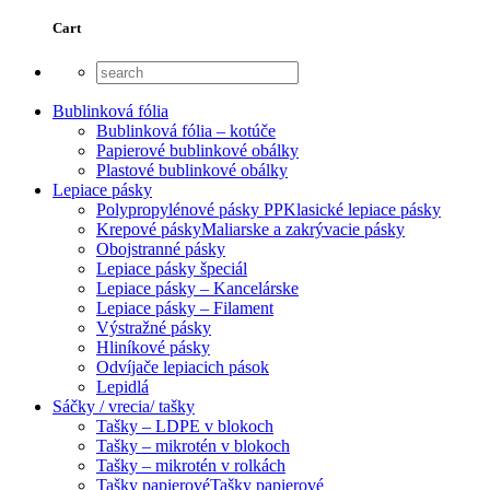
Cart
Bublinková fólia
Bublinková fólia – kotúče
Papierové bublinkové obálky
Plastové bublinkové obálky
Lepiace pásky
Polypropylénové pásky PP
Klasické lepiace pásky
Krepové pásky
Maliarske a zakrývacie pásky
Obojstranné pásky
Lepiace pásky špeciál
Lepiace pásky – Kancelárske
Lepiace pásky – Filament
Výstražné pásky
Hliníkové pásky
Odvíjače lepiacich pások
Lepidlá
Sáčky / vrecia/ tašky
Tašky – LDPE v blokoch
Tašky – mikrotén v blokoch
Tašky – mikrotén v rolkách
Tašky papierové
Tašky papierové