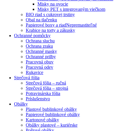
Misky na ovocie
Misky PET s integrovaným viečkom
BIO riad s cukrovej trstiny
Obal na tlačenku
Papierové boxy a riad
Nepremastiteľné
Krabice na torty a zákusky
Ochranné pomôcky
Ochrana sluchu
Ochrana zraku
Ochranné masky
Ochranné prilby
Pracovná obuv
Pracovná odev
Rukavice
Strečová fólia
Strečová fólia – ručná
Strečová fólia – strojná
Potravinárska fólia
Príslušenstvo
Obálky
Plastové bublinkové obálky
Papierové bublinkové obálky
Kartonové obálky
Obálky plastové – kuriérske
Poštové obálky