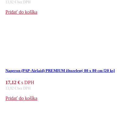
13,92
€
bez DPH
Pridať do košíka
Naperon (PAP-Airlaid) PREMIUM žltozelený 80 x 80 cm [20 ks]
17,12
€
s DPH
13,92
€
bez DPH
Pridať do košíka