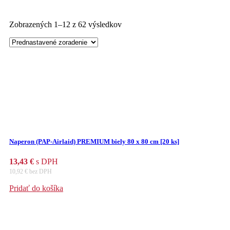
Zobrazených 1–12 z 62 výsledkov
Naperon (PAP-Airlaid) PREMIUM biely 80 x 80 cm [20 ks]
13,43
€
s DPH
10,92
€
bez DPH
Pridať do košíka