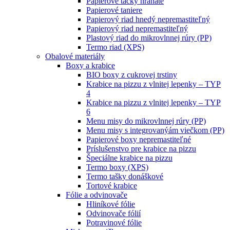
Papierové tácky hranaté
Papierové taniere
Papierový riad hnedý nepremastiteľný
Papierový riad nepremastiteľný
Plastový riad do mikrovlnnej rúry (PP)
Termo riad (XPS)
Obalové materiály
Boxy a krabice
BIO boxy z cukrovej trstiny
Krabice na pizzu z vlnitej lepenky – TYP
4
Krabice na pizzu z vlnitej lepenky – TYP
6
Menu misy do mikrovlnnej rúry (PP)
Menu misy s integrovanýám viečkom (PP)
Papierové boxy nepremastiteľné
Príslušenstvo pre krabice na pizzu
Špeciálne krabice na pizzu
Termo boxy (XPS)
Termo tašky donáškové
Tortové krabice
Fólie a odvinovače
Hliníkové fólie
Odvinovače fólií
Potravinové fólie