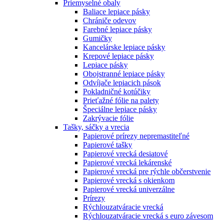
Priemyselné obaly
Baliace lepiace pásky
Chrániče odevov
Farebné lepiace pásky
Gumičky
Kancelárske lepiace pásky
Krepové lepiace pásky
Lepiace pásky
Obojstranné lepiace pásky
Odvíjače lepiacich pások
Pokladničné kotúčiky
Prieťažné fólie na palety
Špeciálne lepiace pásky
Zakrývacie fólie
Tašky, sáčky a vrecia
Papierové prírezy nepremastiteľné
Papierové tašky
Papierové vrecká desiatové
Papierové vrecká lekárenské
Papierové vrecká pre rýchle občerstvenie
Papierové vrecká s okienkom
Papierové vrecká univerzálne
Prírezy
Rýchlouzatváracie vrecká
Rýchlouzatváracie vrecká s euro závesom