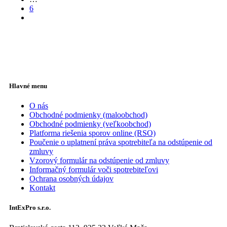
6
Hlavné menu
O nás
Obchodné podmienky (maloobchod)
Obchodné podmienky (veľkoobchod)
Platforma riešenia sporov online (RSO)
Poučenie o uplatnení práva spotrebiteľa na odstúpenie od
zmluvy
Vzorový formulár na odstúpenie od zmluvy
Informačný formulár voči spotrebiteľovi
Ochrana osobných údajov
Kontakt
IntExPro s.r.o.