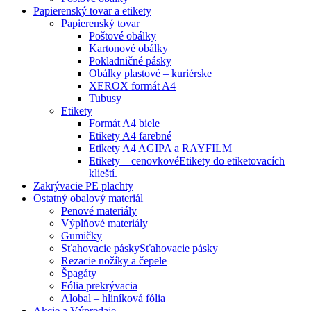
Papierenský tovar a etikety
Papierenský tovar
Poštové obálky
Kartonové obálky
Pokladničné pásky
Obálky plastové – kuriérske
XEROX formát A4
Tubusy
Etikety
Formát A4 biele
Etikety A4 farebné
Etikety A4 AGIPA a RAYFILM
Etikety – cenovkové
Etikety do etiketovacích
klieští.
Zakrývacie PE plachty
Ostatný obalový materiál
Penové materiály
Výplňové materiály
Gumičky
Sťahovacie pásky
Sťahovacie pásky
Rezacie nožíky a čepele
Špagáty
Fólia prekrývacia
Alobal – hliníková fólia
Akcie a Výpredaje