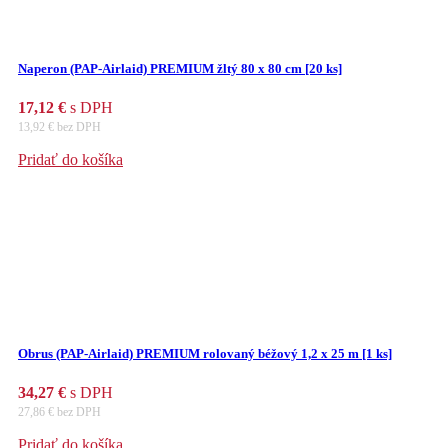
Naperon (PAP-Airlaid) PREMIUM žltý 80 x 80 cm [20 ks]
17,12
€
s DPH
13,92
€
bez DPH
Pridať do košíka
Obrus (PAP-Airlaid) PREMIUM rolovaný béžový 1,2 x 25 m [1 ks]
34,27
€
s DPH
27,86
€
bez DPH
Pridať do košíka