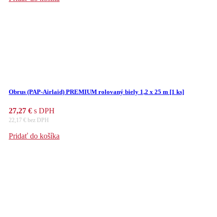
Obrus (PAP-Airlaid) PREMIUM rolovaný biely 1,2 x 25 m [1 ks]
27,27
€
s DPH
22,17
€
bez DPH
Pridať do košíka