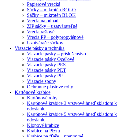
Papierové vrecká
Sáčky – mikrotén ROLO
Sáčky – mikrotén BLOK
Vrecia na odpad
ZIP sáčky – uzatvárateľné
Vrecia rašlové
Vrecia PP – polypropylénové
Uzatvárače sáčkov
Viazacie pásky a technika
Viazacie pásky – príslušenstvo
Viazacie pásky Oceľové
Viazacie pásky PES
Viazacie pásky PET
Viazacie pásky PP
Viazacie spony
Ochranné plastové rohy
Kartónové krabice
Kartónové rohy
Kartónové krabice 3-vrstvové
ihneď skladom k
odoslaniu
Kartónové krabice 5-vrstvové
ihneď skladom k
odoslaniu
Klopové krabice
Krabice na Pizzu
Krabice na fľaše – prepravné