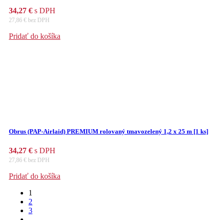
34,27
€
s DPH
27,86
€
bez DPH
Pridať do košíka
Obrus (PAP-Airlaid) PREMIUM rolovaný tmavozelený 1,2 x 25 m [1 ks]
34,27
€
s DPH
27,86
€
bez DPH
Pridať do košíka
1
2
3
…