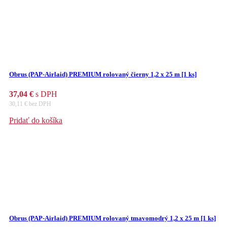
Obrus (PAP-Airlaid) PREMIUM rolovaný čierny 1,2 x 25 m [1 ks]
37,04
€
s DPH
30,11
€
bez DPH
Pridať do košíka
Obrus (PAP-Airlaid) PREMIUM rolovaný tmavomodrý 1,2 x 25 m [1 ks]