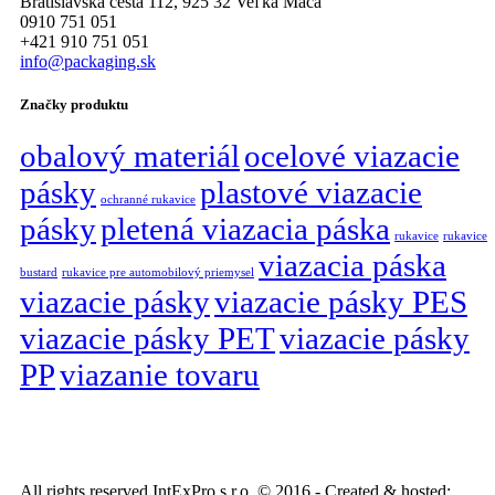
Bratislavská cesta 112, 925 32 Veľká Mača
0910 751 051
+421 910 751 051
info@packaging.sk
Značky produktu
obalový materiál
ocelové viazacie
pásky
plastové viazacie
ochranné rukavice
pásky
pletená viazacia páska
rukavice
rukavice
viazacia páska
bustard
rukavice pre automobilový priemysel
viazacie pásky
viazacie pásky PES
viazacie pásky PET
viazacie pásky
PP
viazanie tovaru
All rights reserved IntExPro s.r.o. © 2016 - Created & hosted: