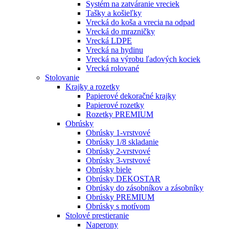
Systém na zatváranie vreciek
Tašky a košieľky
Vrecká do koša a vrecia na odpad
Vrecká do mrazničky
Vrecká LDPE
Vrecká na hydinu
Vrecká na výrobu ľadových kociek
Vrecká rolované
Stolovanie
Krajky a rozetky
Papierové dekoračné krajky
Papierové rozetky
Rozetky PREMIUM
Obrúsky
Obrúsky 1-vrstvové
Obrúsky 1/8 skladanie
Obrúsky 2-vrstvové
Obrúsky 3-vrstvové
Obrúsky biele
Obrúsky DEKOSTAR
Obrúsky do zásobníkov a zásobníky
Obrúsky PREMIUM
Obrúsky s motívom
Stolové prestieranie
Naperony