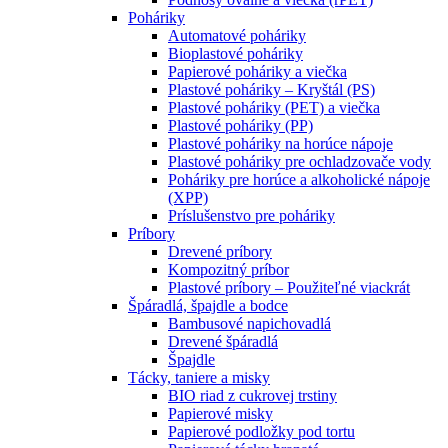
Poháriky
Automatové poháriky
Bioplastové poháriky
Papierové poháriky a viečka
Plastové poháriky – Kryštál (PS)
Plastové poháriky (PET) a viečka
Plastové poháriky (PP)
Plastové poháriky na horúce nápoje
Plastové poháriky pre ochladzovače vody
Poháriky pre horúce a alkoholické nápoje
(XPP)
Príslušenstvo pre poháriky
Príbory
Drevené príbory
Kompozitný príbor
Plastové príbory – Použiteľné viackrát
Špáradlá, špajdle a bodce
Bambusové napichovadlá
Drevené špáradlá
Špajdle
Tácky, taniere a misky
BIO riad z cukrovej trstiny
Papierové misky
Papierové podložky pod tortu