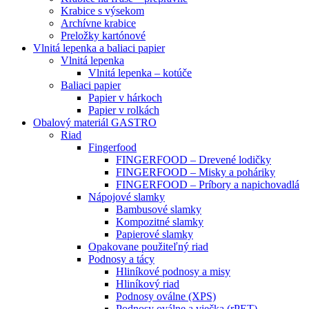
Krabice s výsekom
Archívne krabice
Preložky kartónové
Vlnitá lepenka a baliaci papier
Vlnitá lepenka
Vlnitá lepenka – kotúče
Baliaci papier
Papier v hárkoch
Papier v rolkách
Obalový materiál GASTRO
Riad
Fingerfood
FINGERFOOD – Drevené lodičky
FINGERFOOD – Misky a poháriky
FINGERFOOD – Príbory a napichovadlá
Nápojové slamky
Bambusové slamky
Kompozitné slamky
Papierové slamky
Opakovane použiteľný riad
Podnosy a tácy
Hliníkové podnosy a misy
Hliníkový riad
Podnosy oválne (XPS)
Podnosy oválne a viečka (rPET)