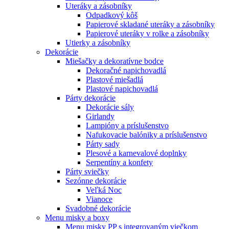
Uteráky a zásobníky
Odpadkový kôš
Papierové skladané uteráky a zásobníky
Papierové uteráky v rolke a zásobníky
Utierky a zásobníky
Dekorácie
Miešačky a dekoratívne bodce
Dekoračné napichovadlá
Plastové miešadlá
Plastové napichovadlá
Párty dekorácie
Dekorácie sály
Girlandy
Lampióny a príslušenstvo
Nafukovacie balóniky a príslušenstvo
Párty sady
Plesové a karnevalové doplnky
Serpentíny a konfety
Párty sviečky
Sezónne dekorácie
Veľká Noc
Vianoce
Svadobné dekorácie
Menu misky a boxy
Menu misky PP s integrovaným viečkom