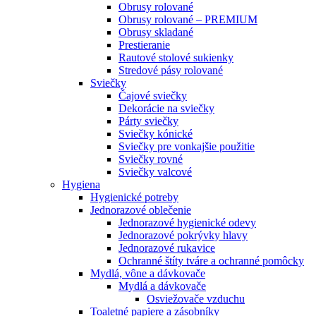
Obrusy rolované
Obrusy rolované – PREMIUM
Obrusy skladané
Prestieranie
Rautové stolové sukienky
Stredové pásy rolované
Sviečky
Čajové sviečky
Dekorácie na sviečky
Párty sviečky
Sviečky kónické
Sviečky pre vonkajšie použitie
Sviečky rovné
Sviečky valcové
Hygiena
Hygienické potreby
Jednorazové oblečenie
Jednorazové hygienické odevy
Jednorazové pokrývky hlavy
Jednorazové rukavice
Ochranné štíty tváre a ochranné pomôcky
Mydlá, vône a dávkovače
Mydlá a dávkovače
Osviežovače vzduchu
Toaletné papiere a zásobníky