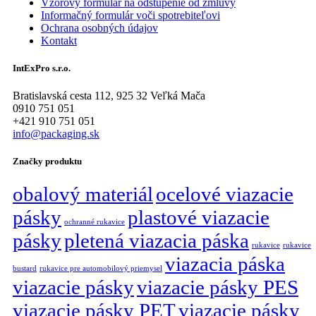
Vzorový formulár na odstúpenie od zmluvy
Informačný formulár voči spotrebiteľovi
Ochrana osobných údajov
Kontakt
IntExPro s.r.o.
Bratislavská cesta 112, 925 32 Veľká Mača
0910 751 051
+421 910 751 051
info@packaging.sk
Značky produktu
obalový materiál
ocelové viazacie
pásky
plastové viazacie
ochranné rukavice
pásky
pletená viazacia páska
rukavice
rukavice
viazacia páska
bustard
rukavice pre automobilový priemysel
viazacie pásky
viazacie pásky PES
viazacie pásky PET
viazacie pásky