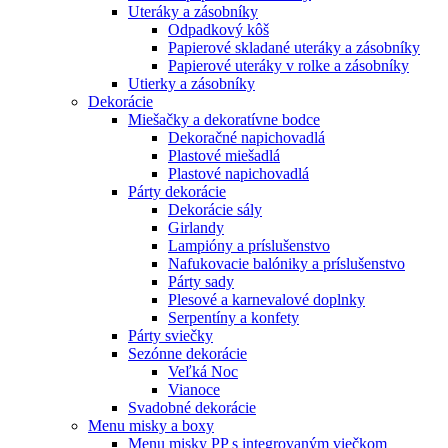
Uteráky a zásobníky
Odpadkový kôš
Papierové skladané uteráky a zásobníky
Papierové uteráky v rolke a zásobníky
Utierky a zásobníky
Dekorácie
Miešačky a dekoratívne bodce
Dekoračné napichovadlá
Plastové miešadlá
Plastové napichovadlá
Párty dekorácie
Dekorácie sály
Girlandy
Lampióny a príslušenstvo
Nafukovacie balóniky a príslušenstvo
Párty sady
Plesové a karnevalové doplnky
Serpentíny a konfety
Párty sviečky
Sezónne dekorácie
Veľká Noc
Vianoce
Svadobné dekorácie
Menu misky a boxy
Menu misky PP s integrovaným viečkom