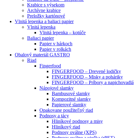
Krabice s výsekom
Archívne krabice
Preložky kartónové
Vlnitá lepenka a baliaci papier
Vlnitá lepenka
Vlnitá lepenka – kotúče
Baliaci papier
Papier v hárkoch
Papier v rolkách
Obalový materiál GASTRO
Riad
Fingerfood
FINGERFOOD – Drevené lodičky
FINGERFOOD – Misky a poháriky
FINGERFOOD – Príbory a napichovadlá
Nápojové slamky
Bambusové slamky
Kompozitné slamky
Papierové slamky
Opakovane použiteľný riad
Podnosy a tácy
Hliníkové podnosy a misy
Hliníkový riad
Podnosy oválne (XPS)
Podnosy oválne a viečka (rPET)