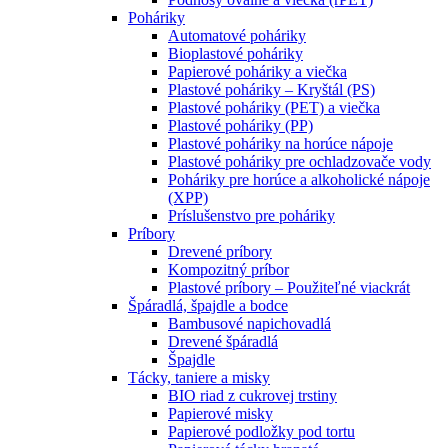
Poháriky
Automatové poháriky
Bioplastové poháriky
Papierové poháriky a viečka
Plastové poháriky – Kryštál (PS)
Plastové poháriky (PET) a viečka
Plastové poháriky (PP)
Plastové poháriky na horúce nápoje
Plastové poháriky pre ochladzovače vody
Poháriky pre horúce a alkoholické nápoje
(XPP)
Príslušenstvo pre poháriky
Príbory
Drevené príbory
Kompozitný príbor
Plastové príbory – Použiteľné viackrát
Špáradlá, špajdle a bodce
Bambusové napichovadlá
Drevené špáradlá
Špajdle
Tácky, taniere a misky
BIO riad z cukrovej trstiny
Papierové misky
Papierové podložky pod tortu