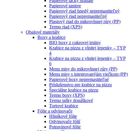
Papierové tácky hranaté
Papierové taniere
Papierový riad hnedý nepremastiteľný
Papierový riad nepremastiteľný
Plastový riad do mikrovlnnej rúry (PP)
Termo riad (XPS)
Obalové materiály
Boxy a krabice
BIO boxy z cukrovej trstiny
Krabice na pizzu z vlnitej lepenky – TYP
4
Krabice na pizzu z vlnitej lepenky – TYP
6
Menu misy do mikrovlnnej rúry (PP)
Menu misy s integrovanýám viečkom (PP)
Papierové boxy nepremastiteľné
Príslušenstvo pre krabice na pizzu
Špeciálne krabice na pizzu
Termo boxy (XPS)
Termo tašky donáškové
Tortové krabice
Fólie a odvinovače
Hliníkové fólie
Odvinovače fólií
Potravinové fólie