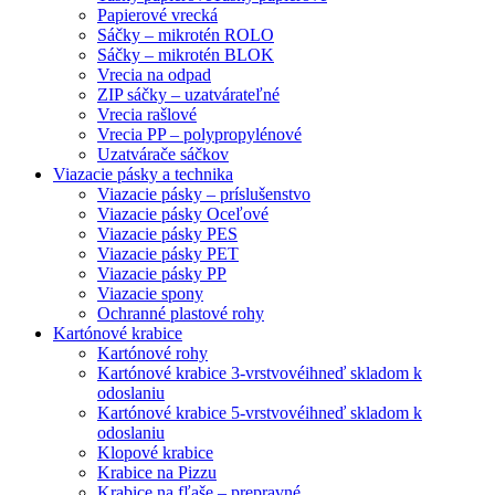
Papierové vrecká
Sáčky – mikrotén ROLO
Sáčky – mikrotén BLOK
Vrecia na odpad
ZIP sáčky – uzatvárateľné
Vrecia rašlové
Vrecia PP – polypropylénové
Uzatvárače sáčkov
Viazacie pásky a technika
Viazacie pásky – príslušenstvo
Viazacie pásky Oceľové
Viazacie pásky PES
Viazacie pásky PET
Viazacie pásky PP
Viazacie spony
Ochranné plastové rohy
Kartónové krabice
Kartónové rohy
Kartónové krabice 3-vrstvové
ihneď skladom k
odoslaniu
Kartónové krabice 5-vrstvové
ihneď skladom k
odoslaniu
Klopové krabice
Krabice na Pizzu
Krabice na fľaše – prepravné