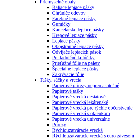
Priemyselné obaly
Baliace lepiace pásky
Chrániče odevov
Farebné lepiace pásky
Gumičky
Kancelárske lepiace pásky
Krepové lepiace pásky
Lepiace pásky
Obojstranné lepiace pásky
Odvíjače lepiacich pások
Pokladničné kotúčiky
Prieťažné fólie na palety
Špeciálne lepiace pásky
Zakrývacie fólie
Tašky, sáčky a vrecia
Papierové prírezy nepremastiteľné
Papierové tašky
Papierové vrecká desiatové
Papierové vrecká lekárenské
Papierové vrecká pre rýchle občerstvenie
Papierové vrecká s okienkom
Papierové vrecká univerzálne
Prírezy
Rýchlouzatváracie vrecká
Rýchlouzatváracie vrecká s euro závesom