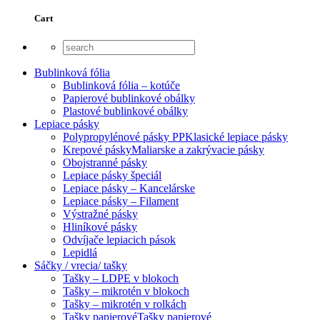
Cart
Bublinková fólia
Bublinková fólia – kotúče
Papierové bublinkové obálky
Plastové bublinkové obálky
Lepiace pásky
Polypropylénové pásky PP
Klasické lepiace pásky
Krepové pásky
Maliarske a zakrývacie pásky
Obojstranné pásky
Lepiace pásky špeciál
Lepiace pásky – Kancelárske
Lepiace pásky – Filament
Výstražné pásky
Hliníkové pásky
Odvíjače lepiacich pások
Lepidlá
Sáčky / vrecia/ tašky
Tašky – LDPE v blokoch
Tašky – mikrotén v blokoch
Tašky – mikrotén v rolkách
Tašky papierové
Tašky papierové