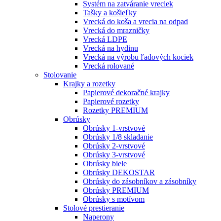
Systém na zatváranie vreciek
Tašky a košieľky
Vrecká do koša a vrecia na odpad
Vrecká do mrazničky
Vrecká LDPE
Vrecká na hydinu
Vrecká na výrobu ľadových kociek
Vrecká rolované
Stolovanie
Krajky a rozetky
Papierové dekoračné krajky
Papierové rozetky
Rozetky PREMIUM
Obrúsky
Obrúsky 1-vrstvové
Obrúsky 1/8 skladanie
Obrúsky 2-vrstvové
Obrúsky 3-vrstvové
Obrúsky biele
Obrúsky DEKOSTAR
Obrúsky do zásobníkov a zásobníky
Obrúsky PREMIUM
Obrúsky s motívom
Stolové prestieranie
Naperony