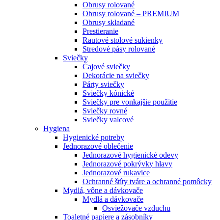
Obrusy rolované
Obrusy rolované – PREMIUM
Obrusy skladané
Prestieranie
Rautové stolové sukienky
Stredové pásy rolované
Sviečky
Čajové sviečky
Dekorácie na sviečky
Párty sviečky
Sviečky kónické
Sviečky pre vonkajšie použitie
Sviečky rovné
Sviečky valcové
Hygiena
Hygienické potreby
Jednorazové oblečenie
Jednorazové hygienické odevy
Jednorazové pokrývky hlavy
Jednorazové rukavice
Ochranné štíty tváre a ochranné pomôcky
Mydlá, vône a dávkovače
Mydlá a dávkovače
Osviežovače vzduchu
Toaletné papiere a zásobníky