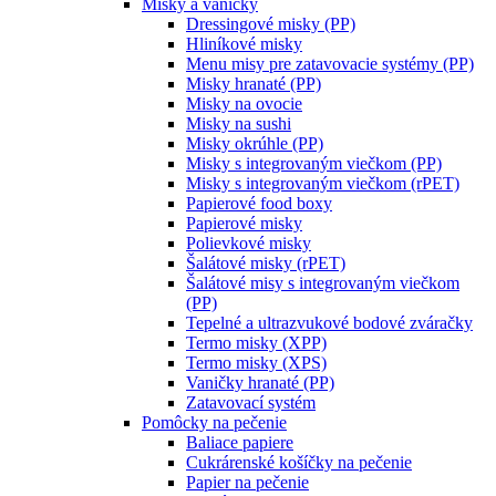
Misky a vaničky
Dressingové misky (PP)
Hliníkové misky
Menu misy pre zatavovacie systémy (PP)
Misky hranaté (PP)
Misky na ovocie
Misky na sushi
Misky okrúhle (PP)
Misky s integrovaným viečkom (PP)
Misky s integrovaným viečkom (rPET)
Papierové food boxy
Papierové misky
Polievkové misky
Šalátové misky (rPET)
Šalátové misy s integrovaným viečkom
(PP)
Tepelné a ultrazvukové bodové zváračky
Termo misky (XPP)
Termo misky (XPS)
Vaničky hranaté (PP)
Zatavovací systém
Pomôcky na pečenie
Baliace papiere
Cukrárenské košíčky na pečenie
Papier na pečenie