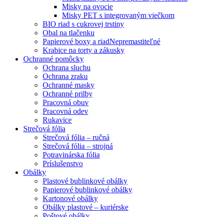
Misky na ovocie
Misky PET s integrovaným viečkom
BIO riad s cukrovej trstiny
Obal na tlačenku
Papierové boxy a riad
Nepremastiteľné
Krabice na torty a zákusky
Ochranné pomôcky
Ochrana sluchu
Ochrana zraku
Ochranné masky
Ochranné prilby
Pracovná obuv
Pracovná odev
Rukavice
Strečová fólia
Strečová fólia – ručná
Strečová fólia – strojná
Potravinárska fólia
Príslušenstvo
Obálky
Plastové bublinkové obálky
Papierové bublinkové obálky
Kartonové obálky
Obálky plastové – kuriérske
Poštové obálky