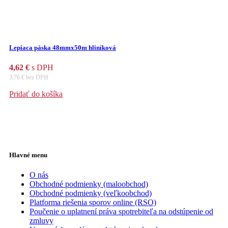
Lepiaca páska 48mmx50m hliníková
4,62
€
s DPH
3,76
€
bez DPH
Pridať do košíka
Hlavné menu
O nás
Obchodné podmienky (maloobchod)
Obchodné podmienky (veľkoobchod)
Platforma riešenia sporov online (RSO)
Poučenie o uplatnení práva spotrebiteľa na odstúpenie od
zmluvy