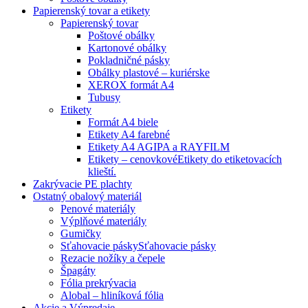
Papierenský tovar a etikety
Papierenský tovar
Poštové obálky
Kartonové obálky
Pokladničné pásky
Obálky plastové – kuriérske
XEROX formát A4
Tubusy
Etikety
Formát A4 biele
Etikety A4 farebné
Etikety A4 AGIPA a RAYFILM
Etikety – cenovkové
Etikety do etiketovacích
klieští.
Zakrývacie PE plachty
Ostatný obalový materiál
Penové materiály
Výplňové materiály
Gumičky
Sťahovacie pásky
Sťahovacie pásky
Rezacie nožíky a čepele
Špagáty
Fólia prekrývacia
Alobal – hliníková fólia
Akcie a Výpredaje