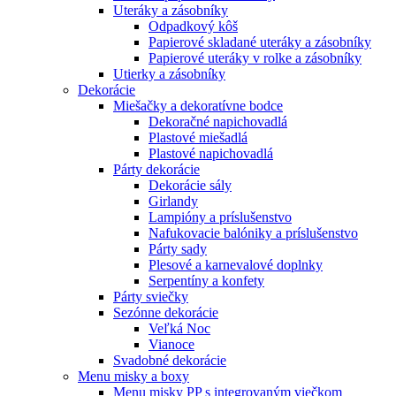
Uteráky a zásobníky
Odpadkový kôš
Papierové skladané uteráky a zásobníky
Papierové uteráky v rolke a zásobníky
Utierky a zásobníky
Dekorácie
Miešačky a dekoratívne bodce
Dekoračné napichovadlá
Plastové miešadlá
Plastové napichovadlá
Párty dekorácie
Dekorácie sály
Girlandy
Lampióny a príslušenstvo
Nafukovacie balóniky a príslušenstvo
Párty sady
Plesové a karnevalové doplnky
Serpentíny a konfety
Párty sviečky
Sezónne dekorácie
Veľká Noc
Vianoce
Svadobné dekorácie
Menu misky a boxy
Menu misky PP s integrovaným viečkom