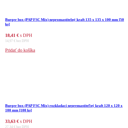
Burger box (PAP FSC Mix) nepromastitelný kraft 135 x 135 x 100 mm [50
ks]
18,41
€
s DPH
14,97
€
bez DPH
Pridať do košíka
Burger box (PAP FSC Mix) rozkladací nepremastiteľný kraft 120 x 120 x
100 mm [100 ks]
33,63
€
s DPH
27,34
€
bez DPH