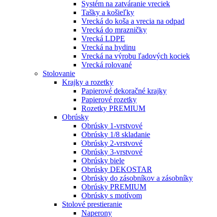
Systém na zatváranie vreciek
Tašky a košieľky
Vrecká do koša a vrecia na odpad
Vrecká do mrazničky
Vrecká LDPE
Vrecká na hydinu
Vrecká na výrobu ľadových kociek
Vrecká rolované
Stolovanie
Krajky a rozetky
Papierové dekoračné krajky
Papierové rozetky
Rozetky PREMIUM
Obrúsky
Obrúsky 1-vrstvové
Obrúsky 1/8 skladanie
Obrúsky 2-vrstvové
Obrúsky 3-vrstvové
Obrúsky biele
Obrúsky DEKOSTAR
Obrúsky do zásobníkov a zásobníky
Obrúsky PREMIUM
Obrúsky s motívom
Stolové prestieranie
Naperony