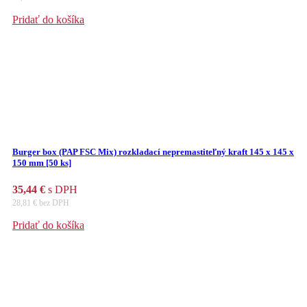
Pridať do košíka
Burger box (PAP FSC Mix) rozkladací nepremastiteľný kraft 145 x 145 x
150 mm [50 ks]
35,44
€
s DPH
28,81
€
bez DPH
Pridať do košíka