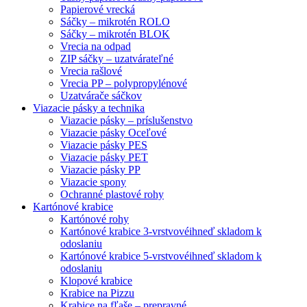
Papierové vrecká
Sáčky – mikrotén ROLO
Sáčky – mikrotén BLOK
Vrecia na odpad
ZIP sáčky – uzatvárateľné
Vrecia rašlové
Vrecia PP – polypropylénové
Uzatvárače sáčkov
Viazacie pásky a technika
Viazacie pásky – príslušenstvo
Viazacie pásky Oceľové
Viazacie pásky PES
Viazacie pásky PET
Viazacie pásky PP
Viazacie spony
Ochranné plastové rohy
Kartónové krabice
Kartónové rohy
Kartónové krabice 3-vrstvové
ihneď skladom k
odoslaniu
Kartónové krabice 5-vrstvové
ihneď skladom k
odoslaniu
Klopové krabice
Krabice na Pizzu
Krabice na fľaše – prepravné