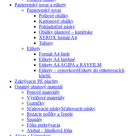
Papierenský tovar a etikety
Papierenský tovar
Poštové obálky
Kartonové obálky
Pokladničné pásky
Obálky plastové – kuriérske
XEROX formát A4
Tubusy
Etikety
Formát A4 biele
Etikety A4 farebné
Etikety A4 AGIPA a RAYFILM
Etikety – cenovkové
Etikety do etiketovacích
klieští.
Zakrývacie PE plachty
Ostatný obalový materiál
Penové materiály
Výplňové materiály
Gumičky
Sťahovacie pásky
Sťahovacie pásky
Rezacie nožíky a čepele
Špagáty
Fólia prekrývacia
Alobal – hliníková fólia
Akcie a Výpredaje