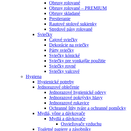
Obrusy rolované
Obrusy rolované – PREMIUM
Obrusy skladané
Prestieranie
Rautové stolové sukienky
Stredové pásy rolované
Sviečky
Čajové sviečky
Dekorácie na sviečky
Párty sviečky
Sviečky kónické
Sviečky pre vonkajšie použitie
Sviečky rovné
Sviečky valcové
Hygiena
Hygienické potreby
Jednorazové oblečenie
Jednorazové hygienické odevy
Jednorazové pokrývky hlavy
Jednorazové rukavice
Ochranné štíty tváre a ochranné pomôcky
Mydlá, vône a dávkovače
Mydlá a dávkovače
Osviežovače vzduchu
Toaletné papiere a zásobníky