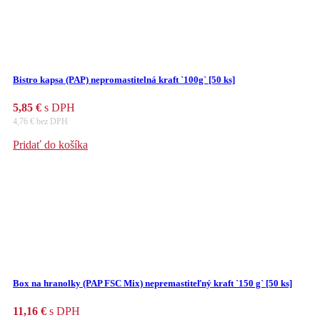
Bistro kapsa (PAP) nepromastitelná kraft `100g` [50 ks]
5,85
€
s DPH
4,76
€
bez DPH
Pridať do košíka
Box na hranolky (PAP FSC Mix) nepremastiteľný kraft `150 g` [50 ks]
11,16
€
s DPH