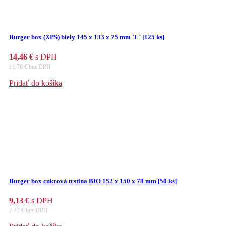
Burger box (XPS) biely 145 x 133 x 75 mm `L` [125 ks]
14,46
€
s DPH
11,76
€
bez DPH
Pridať do košíka
Burger box cukrová trstina BIO 152 x 150 x 78 mm [50 ks]
9,13
€
s DPH
7,42
€
bez DPH