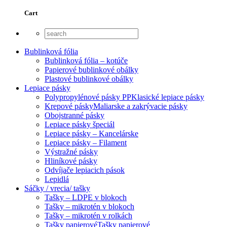
Cart
Bublinková fólia
Bublinková fólia – kotúče
Papierové bublinkové obálky
Plastové bublinkové obálky
Lepiace pásky
Polypropylénové pásky PP
Klasické lepiace pásky
Krepové pásky
Maliarske a zakrývacie pásky
Obojstranné pásky
Lepiace pásky špeciál
Lepiace pásky – Kancelárske
Lepiace pásky – Filament
Výstražné pásky
Hliníkové pásky
Odvíjače lepiacich pások
Lepidlá
Sáčky / vrecia/ tašky
Tašky – LDPE v blokoch
Tašky – mikrotén v blokoch
Tašky – mikrotén v rolkách
Tašky papierové
Tašky papierové