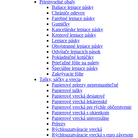
Priemyselné obaly
Baliace lepiace pásky
Chrániče odevov
Farebné lepiace pásky
Gumičky
Kancelárske lepiace pásky
Krepové lepiace pásky
Lepiace pásky
Obojstranné lepiace pásky
Odvíjače lepiacich pások
Pokladničné kotúčiky
Prieťažné fólie na palety
Špeciálne lepiace pásky
Zakrývacie fólie
Tašky, sáčky a vrecia
Papierové prírezy nepremastiteľné
Papierové tašky
Papierové vrecká desiatové
Papierové vrecká lekárenské
Papierové vrecká pre rýchle občerstvenie
Papierové vrecká s okienkom
Papierové vrecká univerzálne
Prírezy
Rýchlouzatváracie vrecká
Rýchlouzatváracie vrecká s euro závesom