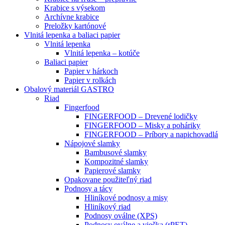
Krabice s výsekom
Archívne krabice
Preložky kartónové
Vlnitá lepenka a baliaci papier
Vlnitá lepenka
Vlnitá lepenka – kotúče
Baliaci papier
Papier v hárkoch
Papier v rolkách
Obalový materiál GASTRO
Riad
Fingerfood
FINGERFOOD – Drevené lodičky
FINGERFOOD – Misky a poháriky
FINGERFOOD – Príbory a napichovadlá
Nápojové slamky
Bambusové slamky
Kompozitné slamky
Papierové slamky
Opakovane použiteľný riad
Podnosy a tácy
Hliníkové podnosy a misy
Hliníkový riad
Podnosy oválne (XPS)
Podnosy oválne a viečka (rPET)