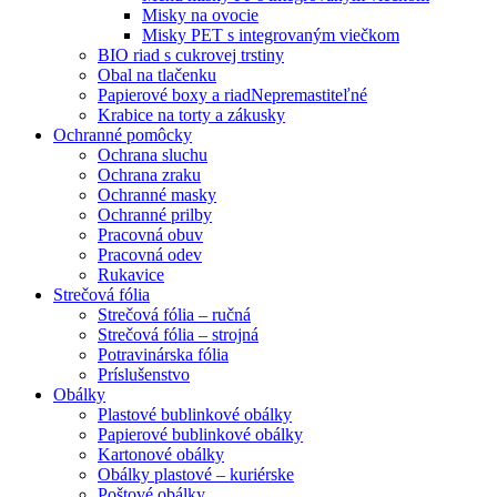
Misky na ovocie
Misky PET s integrovaným viečkom
BIO riad s cukrovej trstiny
Obal na tlačenku
Papierové boxy a riad
Nepremastiteľné
Krabice na torty a zákusky
Ochranné pomôcky
Ochrana sluchu
Ochrana zraku
Ochranné masky
Ochranné prilby
Pracovná obuv
Pracovná odev
Rukavice
Strečová fólia
Strečová fólia – ručná
Strečová fólia – strojná
Potravinárska fólia
Príslušenstvo
Obálky
Plastové bublinkové obálky
Papierové bublinkové obálky
Kartonové obálky
Obálky plastové – kuriérske
Poštové obálky