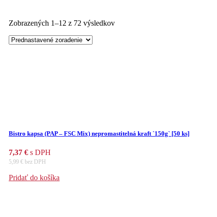
Zobrazených 1–12 z 72 výsledkov
Bistro kapsa (PAP – FSC Mix) nepromastitelná kraft `150g` [50 ks]
7,37
€
s DPH
5,99
€
bez DPH
Pridať do košíka