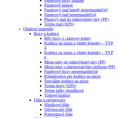
Papierové tácky hranaté
Papierové taniere
Papierový riad hnedý nepremastiteľný
Papierový riad nepremastiteľný
Plastový riad do mikrovlnnej rúry (PP)
Termo riad (XPS)
Obalové materiály
Boxy a krabice
BIO boxy z cukrovej trstiny
Krabice na pizzu z vlnitej lepenky – TYP
4
Krabice na pizzu z vlnitej lepenky – TYP
6
Menu misy do mikrovlnnej rúry (PP)
Menu misy s integrovanýám viečkom (PP)
Papierové boxy nepremastiteľné
Príslušenstvo pre krabice na pizzu
Špeciálne krabice na pizzu
Termo boxy (XPS)
Termo tašky donáškové
Tortové krabice
Fólie a odvinovače
Hliníkové fólie
Odvinovače fólií
Potravinové fólie