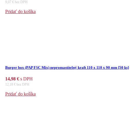
9,07
€
bez DPH
Pridať do košíka
Burger box (PAP FSC Mix) nepromastitelný kraft 110 x 110 x 90 mm [50 ks]
14,98
€
s DPH
12,18
€
bez DPH
Pridať do košíka