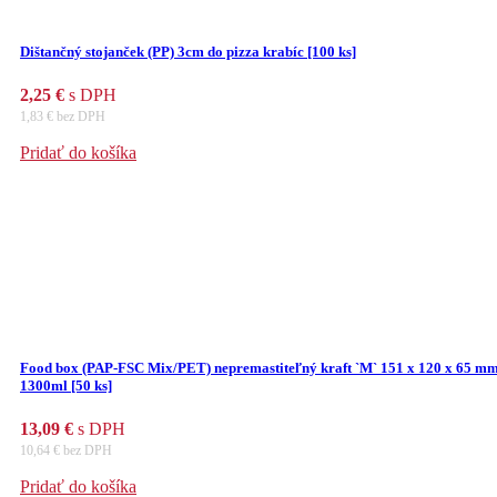
Dištančný stojanček (PP) 3cm do pizza krabíc [100 ks]
2,25
€
s DPH
1,83
€
bez DPH
Pridať do košíka
Food box (PAP-FSC Mix/PET) nepremastiteľný kraft `M` 151 x 120 x 65 m
1300ml [50 ks]
13,09
€
s DPH
10,64
€
bez DPH
Pridať do košíka