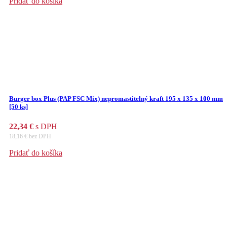
Pridať do košíka
Burger box Plus (PAP FSC Mix) nepromastitelný kraft 195 x 135 x 100 mm
[50 ks]
22,34
€
s DPH
18,16
€
bez DPH
Pridať do košíka