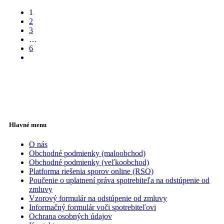
1
2
3
…
6
Hlavné menu
O nás
Obchodné podmienky (maloobchod)
Obchodné podmienky (veľkoobchod)
Platforma riešenia sporov online (RSO)
Poučenie o uplatnení práva spotrebiteľa na odstúpenie od
zmluvy
Vzorový formulár na odstúpenie od zmluvy
Informačný formulár voči spotrebiteľovi
Ochrana osobných údajov