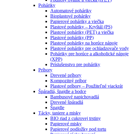
Poháriky
Automatové poháriky
Bioplastové poháriky
Papierové poháriky a viečka
Plastové poháriky – Kryštál (PS)
Plastové poháriky (PET) a viečka
Plastové poháriky (PP)
Plastové poháriky na horúce nápoje
Plastové poháriky pre ochladzovače vody
Poháriky pre horúce a alkoholické nápoje
(XPP)
Príslušenstvo pre poháriky
Príbory
Drevené príbory
Kompozitný príbor
Plastové príbory – Použiteľné viackrát
Špáradlá, špajdle a bodce
Bambusové napichovadlá
Drevené špáradlá
Špajdle
Tácky, taniere a misky
BIO riad z cukrovej trstiny
Papierové misky
Papierové podložky pod tortu