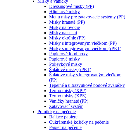
Misky a vaničky
Dressingové misky (PP)
Hliníkové misky
Menu misy pre zatavovacie systémy (PP)
Misky hranaté (PP)
Misky na ovocie
Misky na sushi
Misky okrúhle (PP)
Misky s integrovaným viečkom (PP)
Misky s integrovaným viečkom (rPET)
Papierové food boxy
Papierové misky
Polievkové misky
Šalátové misky (rPET)
Šalátové misy s integrovaným viečkom
(PP)
Tepelné a ultrazvukové bodové zváračky
Termo misky (XPP)
Termo misky (XPS)
Vaničky hranaté (PP)
Zatavovací systém
Pomôcky na pečenie
Baliace papiere
Cukrárenské košíčky na pečenie
Papier na pečenie