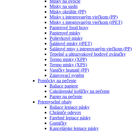
Misky na ovocie
Misky na sushi
Misky okrúhle (PP)
Misky s integrovaným viečkom (PP)
Misky s integrovaným viečkom (rPET)
Papierové food boxy
Papierové misky
Polievkové misky
Šalátové misky (rPET)
Šalátové misy s integrovaným viečkom (PP)
Tepelné a ultrazvukové bodové zváračky
Termo misky (XPP)
Termo misky (XPS)
Vaničky hranaté (PP)
Zatavovací systém
Pomôcky na pečenie
Baliace papiere
Cukrárenské košíčky na pečenie
Papier na pečenie
Priemyselné obaly
Baliace lepiace pásky
Chrániče odevov
Farebné lepiace pásky
Gumičky
Kancelárske lepiace pásky