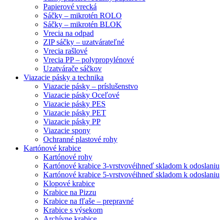
Papierové vrecká
Sáčky – mikrotén ROLO
Sáčky – mikrotén BLOK
Vrecia na odpad
ZIP sáčky – uzatvárateľné
Vrecia rašlové
Vrecia PP – polypropylénové
Uzatvárače sáčkov
Viazacie pásky a technika
Viazacie pásky – príslušenstvo
Viazacie pásky Oceľové
Viazacie pásky PES
Viazacie pásky PET
Viazacie pásky PP
Viazacie spony
Ochranné plastové rohy
Kartónové krabice
Kartónové rohy
Kartónové krabice 3-vrstvové
ihneď skladom k odoslaniu
Kartónové krabice 5-vrstvové
ihneď skladom k odoslaniu
Klopové krabice
Krabice na Pizzu
Krabice na fľaše – prepravné
Krabice s výsekom
Archívne krabice