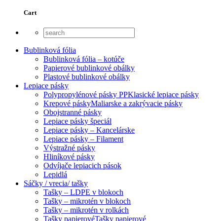
Cart
Bublinková fólia
Bublinková fólia – kotúče
Papierové bublinkové obálky
Plastové bublinkové obálky
Lepiace pásky
Polypropylénové pásky PP
Klasické lepiace pásky
Krepové pásky
Maliarske a zakrývacie pásky
Obojstranné pásky
Lepiace pásky špeciál
Lepiace pásky – Kancelárske
Lepiace pásky – Filament
Výstražné pásky
Hliníkové pásky
Odvíjače lepiacich pások
Lepidlá
Sáčky / vrecia/ tašky
Tašky – LDPE v blokoch
Tašky – mikrotén v blokoch
Tašky – mikrotén v rolkách
Tašky papierové
Tašky papierové