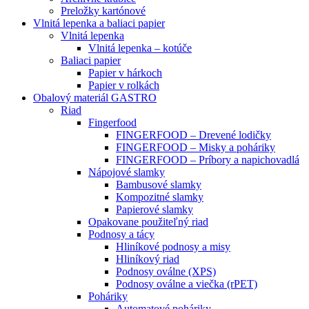
Preložky kartónové
Vlnitá lepenka a baliaci papier
Vlnitá lepenka
Vlnitá lepenka – kotúče
Baliaci papier
Papier v hárkoch
Papier v rolkách
Obalový materiál GASTRO
Riad
Fingerfood
FINGERFOOD – Drevené lodičky
FINGERFOOD – Misky a poháriky
FINGERFOOD – Príbory a napichovadlá
Nápojové slamky
Bambusové slamky
Kompozitné slamky
Papierové slamky
Opakovane použiteľný riad
Podnosy a tácy
Hliníkové podnosy a misy
Hliníkový riad
Podnosy oválne (XPS)
Podnosy oválne a viečka (rPET)
Poháriky
Automatové poháriky