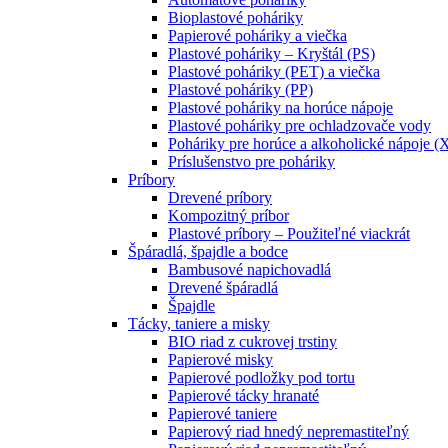
Bioplastové poháriky
Papierové poháriky a viečka
Plastové poháriky – Kryštál (PS)
Plastové poháriky (PET) a viečka
Plastové poháriky (PP)
Plastové poháriky na horúce nápoje
Plastové poháriky pre ochladzovače vody
Poháriky pre horúce a alkoholické nápoje (
Príslušenstvo pre poháriky
Príbory
Drevené príbory
Kompozitný príbor
Plastové príbory – Použiteľné viackrát
Špáradlá, špajdle a bodce
Bambusové napichovadlá
Drevené špáradlá
Špajdle
Tácky, taniere a misky
BIO riad z cukrovej trstiny
Papierové misky
Papierové podložky pod tortu
Papierové tácky hranaté
Papierové taniere
Papierový riad hnedý nepremastiteľný