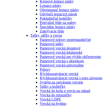
Krepové lepiace pásky
Lepiace pásky
Obojstranné lepiace pásky
Odvíjače lepiacich pások
Pokladničné kotúčiky
Prieťažné fólie na palety
Špeciálne lepiace pásky
Zakrývacie fólie
Tašky, sáčky a vrecia
Papierové prírezy nepremastiteľné
Papierové tašky
Papierové vrecká desiatové
Papierové vrecká lekárenské
Papierové vrecká pre rýchle občerstvenie
Papierové vrecká s okienkom
Papierové vrecká univerzálne
Prírezy
Rýchlouzatváracie vrecká
Rýchlouzatváracie vrecká s euro závesom
Systém na zatváranie vreciek
Tašky a košieľky
Vrecká do koša a vrecia na odpad
Vrecká do mrazničky
Vrecká LDPE
Vrecká na hydinu