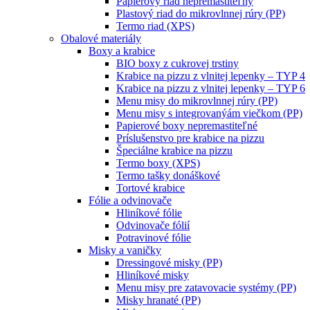
Papierový riad nepremastiteľný
Plastový riad do mikrovlnnej rúry (PP)
Termo riad (XPS)
Obalové materiály
Boxy a krabice
BIO boxy z cukrovej trstiny
Krabice na pizzu z vlnitej lepenky – TYP 4
Krabice na pizzu z vlnitej lepenky – TYP 6
Menu misy do mikrovlnnej rúry (PP)
Menu misy s integrovanýám viečkom (PP)
Papierové boxy nepremastiteľné
Príslušenstvo pre krabice na pizzu
Špeciálne krabice na pizzu
Termo boxy (XPS)
Termo tašky donáškové
Tortové krabice
Fólie a odvinovače
Hliníkové fólie
Odvinovače fólií
Potravinové fólie
Misky a vaničky
Dressingové misky (PP)
Hliníkové misky
Menu misy pre zatavovacie systémy (PP)
Misky hranaté (PP)