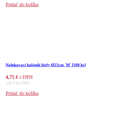
Pridať do košíka
Nafukovací balónik biely Ø25cm `M` [100 ks]
4,75
€
s DPH
3,86
€
bez DPH
Pridať do košíka