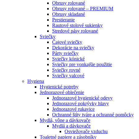
Obrusy rolované
Obrusy rolované – PREMIUM
Obrusy skladané
Prestieranie
Rautové stolové sukienky
Stredové pásy rolované
Sviečky
Čajové sviečky
Dekorácie na sviečky
Párty sviečky
Sviečky kónické
Sviečky pre vonkajšie použitie
Sviečky rovné
Sviečky valcové
Hygiena
Hygienické potreby
Jednorazové oblečenie
Jednorazové hygienické odevy
Jednorazové pokrývky hlavy
Jednorazové rukavice
Ochranné štíty tváre a ochranné pomôcky
Mydlá, vône a dávkovače
Mydlá a dávkovače
Osviežovače vzduchu
Toaletné papiere a zásobníky