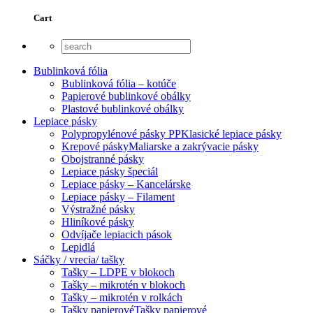
Cart
Bublinková fólia
Bublinková fólia – kotúče
Papierové bublinkové obálky
Plastové bublinkové obálky
Lepiace pásky
Polypropylénové pásky PP
Klasické lepiace pásky
Krepové pásky
Maliarske a zakrývacie pásky
Obojstranné pásky
Lepiace pásky špeciál
Lepiace pásky – Kancelárske
Lepiace pásky – Filament
Výstražné pásky
Hliníkové pásky
Odvíjače lepiacich pások
Lepidlá
Sáčky / vrecia/ tašky
Tašky – LDPE v blokoch
Tašky – mikrotén v blokoch
Tašky – mikrotén v rolkách
Tašky papierové
Tašky papierové