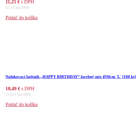
11,25
€
s DPH
9,15
€
bez DPH
Pridať do košíka
Nafukovací balónik „HAPPY BIRTHDAY“ farebný mix Ø30cm `L` [100 ks]
18,49
€
s DPH
15,03
€
bez DPH
Pridať do košíka