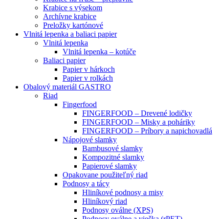
Krabice s výsekom
Archívne krabice
Preložky kartónové
Vlnitá lepenka a baliaci papier
Vlnitá lepenka
Vlnitá lepenka – kotúče
Baliaci papier
Papier v hárkoch
Papier v rolkách
Obalový materiál GASTRO
Riad
Fingerfood
FINGERFOOD – Drevené lodičky
FINGERFOOD – Misky a poháriky
FINGERFOOD – Príbory a napichovadlá
Nápojové slamky
Bambusové slamky
Kompozitné slamky
Papierové slamky
Opakovane použiteľný riad
Podnosy a tácy
Hliníkové podnosy a misy
Hliníkový riad
Podnosy oválne (XPS)
Podnosy oválne a viečka (rPET)