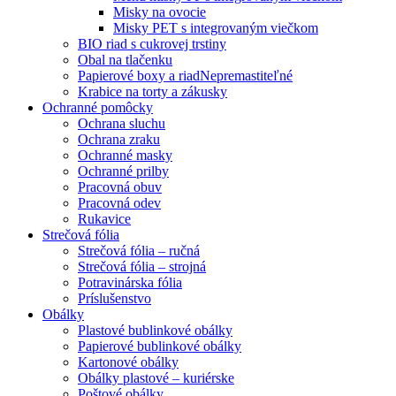
Misky na ovocie
Misky PET s integrovaným viečkom
BIO riad s cukrovej trstiny
Obal na tlačenku
Papierové boxy a riad
Nepremastiteľné
Krabice na torty a zákusky
Ochranné pomôcky
Ochrana sluchu
Ochrana zraku
Ochranné masky
Ochranné prilby
Pracovná obuv
Pracovná odev
Rukavice
Strečová fólia
Strečová fólia – ručná
Strečová fólia – strojná
Potravinárska fólia
Príslušenstvo
Obálky
Plastové bublinkové obálky
Papierové bublinkové obálky
Kartonové obálky
Obálky plastové – kuriérske
Poštové obálky