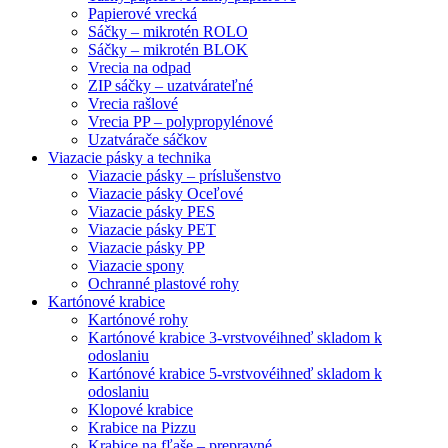
Papierové vrecká
Sáčky – mikrotén ROLO
Sáčky – mikrotén BLOK
Vrecia na odpad
ZIP sáčky – uzatvárateľné
Vrecia rašlové
Vrecia PP – polypropylénové
Uzatvárače sáčkov
Viazacie pásky a technika
Viazacie pásky – príslušenstvo
Viazacie pásky Oceľové
Viazacie pásky PES
Viazacie pásky PET
Viazacie pásky PP
Viazacie spony
Ochranné plastové rohy
Kartónové krabice
Kartónové rohy
Kartónové krabice 3-vrstvové
ihneď skladom k
odoslaniu
Kartónové krabice 5-vrstvové
ihneď skladom k
odoslaniu
Klopové krabice
Krabice na Pizzu
Krabice na fľaše – prepravné