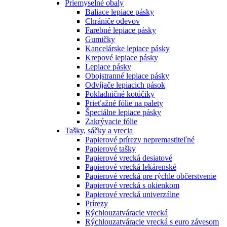
Priemyselné obaly
Baliace lepiace pásky
Chrániče odevov
Farebné lepiace pásky
Gumičky
Kancelárske lepiace pásky
Krepové lepiace pásky
Lepiace pásky
Obojstranné lepiace pásky
Odvíjače lepiacich pások
Pokladničné kotúčiky
Prieťažné fólie na palety
Špeciálne lepiace pásky
Zakrývacie fólie
Tašky, sáčky a vrecia
Papierové prírezy nepremastiteľné
Papierové tašky
Papierové vrecká desiatové
Papierové vrecká lekárenské
Papierové vrecká pre rýchle občerstvenie
Papierové vrecká s okienkom
Papierové vrecká univerzálne
Prírezy
Rýchlouzatváracie vrecká
Rýchlouzatváracie vrecká s euro závesom