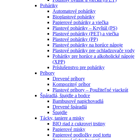
Poháriky
Automatové poháriky
Bioplastové poháriky
Papierové poháriky a viečka
Plastové poháriky – Kryštál (PS)
Plastové poháriky (PET) a viečka
Plastové poháriky (PP)
Plastové poháriky na horúce nápoje
Plastové poháriky pre ochladzovače vody
Poháriky pre horúce a alkoholické nápoje
(XPP)
Príslušenstvo pre poháriky
Príbory
Drevené príbory
Kompozitný príbor
Plastové príbory – Použiteľné viackrát
Špáradlá, špajdle a bodce
Bambusové napichovadlá
Drevené špáradlá
Špajdle
Tácky, taniere a misky
BIO riad z cukrovej trstiny
Papierové misky
Papierové podložky pod tortu