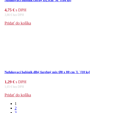
Nafukovací balónik čierny Ø25cm `M` [100 ks]
4,75
€
s DPH
3,86
€
bez DPH
Pridať do košíka
Nafukovací balónik dlhý farebný mix Ø8 x 80 cm `L` [10 ks]
1,29
€
s DPH
1,05
€
bez DPH
Pridať do košíka
1
2
3