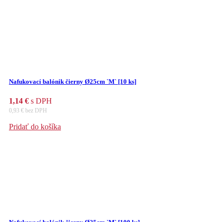
Nafukovací balónik čierny Ø25cm `M` [10 ks]
1,14
€
s DPH
0,93
€
bez DPH
Pridať do košíka