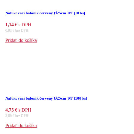
Nafukovací balónik červený Ø25cm `M` [10 ks]
1,14
€
s DPH
0,93
€
bez DPH
Pridať do košíka
Nafukovací balónik červený Ø25cm `M` [100 ks]
4,75
€
s DPH
3,86
€
bez DPH
Pridať do košíka