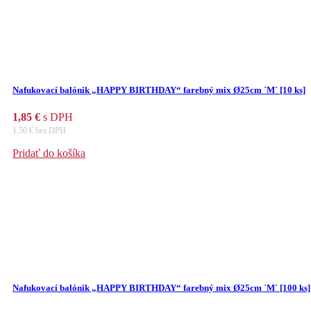
Nafukovací balónik „HAPPY BIRTHDAY“ farebný mix Ø25cm `M` [10 ks]
1,85
€
s DPH
1,50
€
bez DPH
Pridať do košíka
Nafukovací balónik „HAPPY BIRTHDAY“ farebný mix Ø25cm `M` [100 ks]