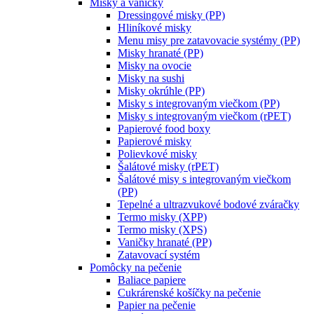
Misky a vaničky
Dressingové misky (PP)
Hliníkové misky
Menu misy pre zatavovacie systémy (PP)
Misky hranaté (PP)
Misky na ovocie
Misky na sushi
Misky okrúhle (PP)
Misky s integrovaným viečkom (PP)
Misky s integrovaným viečkom (rPET)
Papierové food boxy
Papierové misky
Polievkové misky
Šalátové misky (rPET)
Šalátové misy s integrovaným viečkom
(PP)
Tepelné a ultrazvukové bodové zváračky
Termo misky (XPP)
Termo misky (XPS)
Vaničky hranaté (PP)
Zatavovací systém
Pomôcky na pečenie
Baliace papiere
Cukrárenské košíčky na pečenie
Papier na pečenie