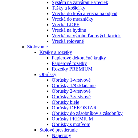
Systém na zatváranie vreciek
Tašky a košieľky
Vrecká do koša a vrecia na odpad
Vrecká do mrazničky
Vrecká LDPE
Vrecká na hydinu
Vrecká na výrobu ľadových kociek
Vrecká rolované
Stolovanie
Krajky a rozetky
Papierové dekoračné krajky
Papierové rozetky
Rozetky PREMIUM
Obrúsky
Obrúsky 1-vrstvové
Obrúsky 1/8 skladanie
Obrúsky 2-vrstvové
Obrúsky 3-vrstvové
Obrúsky biele
Obrúsky DEKOSTAR
Obrúsky do zásobníkov a zásobníky
Obrúsky PREMIUM
Obrúsky s motívom
Stolové prestieranie
Naperony