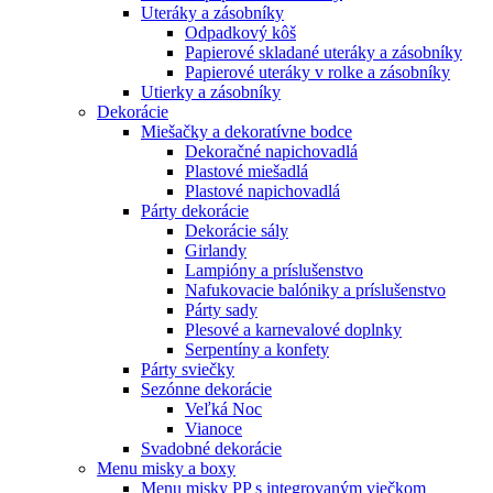
Uteráky a zásobníky
Odpadkový kôš
Papierové skladané uteráky a zásobníky
Papierové uteráky v rolke a zásobníky
Utierky a zásobníky
Dekorácie
Miešačky a dekoratívne bodce
Dekoračné napichovadlá
Plastové miešadlá
Plastové napichovadlá
Párty dekorácie
Dekorácie sály
Girlandy
Lampióny a príslušenstvo
Nafukovacie balóniky a príslušenstvo
Párty sady
Plesové a karnevalové doplnky
Serpentíny a konfety
Párty sviečky
Sezónne dekorácie
Veľká Noc
Vianoce
Svadobné dekorácie
Menu misky a boxy
Menu misky PP s integrovaným viečkom