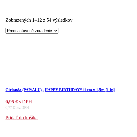
Zobrazených 1–12 z 54 výsledkov
Girlanda (PAP/ALU) „HAPPY BIRTHDAY“ 11cm x 1,5m [1 ks]
0,95
€
s DPH
0,77
€
bez DPH
Pridať do košíka