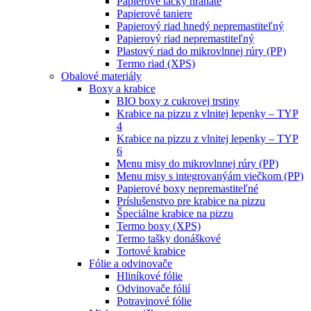
Papierové tácky hranaté
Papierové taniere
Papierový riad hnedý nepremastiteľný
Papierový riad nepremastiteľný
Plastový riad do mikrovlnnej rúry (PP)
Termo riad (XPS)
Obalové materiály
Boxy a krabice
BIO boxy z cukrovej trstiny
Krabice na pizzu z vlnitej lepenky – TYP
4
Krabice na pizzu z vlnitej lepenky – TYP
6
Menu misy do mikrovlnnej rúry (PP)
Menu misy s integrovanýám viečkom (PP)
Papierové boxy nepremastiteľné
Príslušenstvo pre krabice na pizzu
Špeciálne krabice na pizzu
Termo boxy (XPS)
Termo tašky donáškové
Tortové krabice
Fólie a odvinovače
Hliníkové fólie
Odvinovače fólií
Potravinové fólie