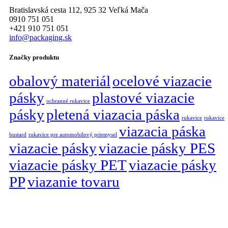
Bratislavská cesta 112, 925 32 Veľká Mača
0910 751 051
+421 910 751 051
info@packaging.sk
Značky produktu
obalový materiál
ocelové viazacie
pásky
plastové viazacie
ochranné rukavice
pásky
pletená viazacia páska
rukavice
rukavice
viazacia páska
bustard
rukavice pre automobilový priemysel
viazacie pásky
viazacie pásky PES
viazacie pásky PET
viazacie pásky
PP
viazanie tovaru