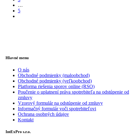
…
5
Hlavné menu
O nás
Obchodné podmienky (maloobchod)
Obchodné podmienky (veľkoobchod)
Platforma riešenia sporov online (RSO)
Poučenie o uplatnení práva spotrebiteľa na odstúpenie od
zmluvy
Vzorový formulár na odstúpenie od zmluvy
Informačný formulár voči spotrebiteľovi
Ochrana osobných údajov
Kontakt
IntExPro s.r.o.