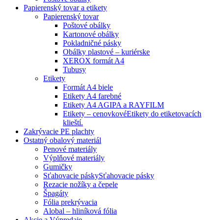
Papierenský tovar a etikety
Papierenský tovar
Poštové obálky
Kartonové obálky
Pokladničné pásky
Obálky plastové – kuriérske
XEROX formát A4
Tubusy
Etikety
Formát A4 biele
Etikety A4 farebné
Etikety A4 AGIPA a RAYFILM
Etikety – cenovkové
Etikety do etiketovacích
klieští.
Zakrývacie PE plachty
Ostatný obalový materiál
Penové materiály
Výplňové materiály
Gumičky
Sťahovacie pásky
Sťahovacie pásky
Rezacie nožíky a čepele
Špagáty
Fólia prekrývacia
Alobal – hliníková fólia
Akcie a Výpredaje