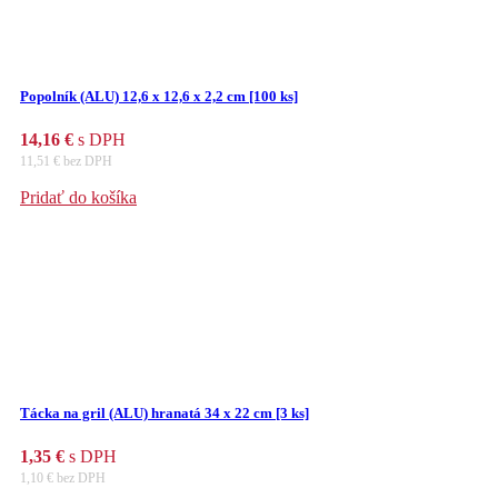
Popolník (ALU) 12,6 x 12,6 x 2,2 cm [100 ks]
14,16
€
s DPH
11,51
€
bez DPH
Pridať do košíka
Tácka na gril (ALU) hranatá 34 x 22 cm [3 ks]
1,35
€
s DPH
1,10
€
bez DPH