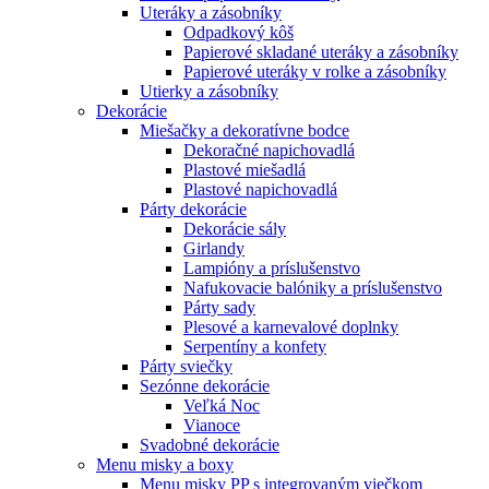
Uteráky a zásobníky
Odpadkový kôš
Papierové skladané uteráky a zásobníky
Papierové uteráky v rolke a zásobníky
Utierky a zásobníky
Dekorácie
Miešačky a dekoratívne bodce
Dekoračné napichovadlá
Plastové miešadlá
Plastové napichovadlá
Párty dekorácie
Dekorácie sály
Girlandy
Lampióny a príslušenstvo
Nafukovacie balóniky a príslušenstvo
Párty sady
Plesové a karnevalové doplnky
Serpentíny a konfety
Párty sviečky
Sezónne dekorácie
Veľká Noc
Vianoce
Svadobné dekorácie
Menu misky a boxy
Menu misky PP s integrovaným viečkom