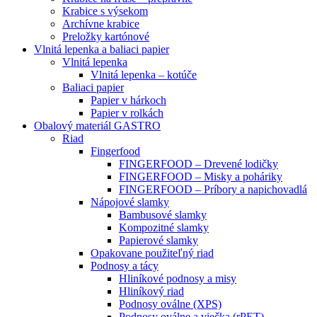
Krabice s výsekom
Archívne krabice
Preložky kartónové
Vlnitá lepenka a baliaci papier
Vlnitá lepenka
Vlnitá lepenka – kotúče
Baliaci papier
Papier v hárkoch
Papier v rolkách
Obalový materiál GASTRO
Riad
Fingerfood
FINGERFOOD – Drevené lodičky
FINGERFOOD – Misky a poháriky
FINGERFOOD – Príbory a napichovadlá
Nápojové slamky
Bambusové slamky
Kompozitné slamky
Papierové slamky
Opakovane použiteľný riad
Podnosy a tácy
Hliníkové podnosy a misy
Hliníkový riad
Podnosy oválne (XPS)
Podnosy oválne a viečka (rPET)