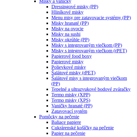
Misky a vaničky
Dressingové misky (PP)
Hliníkové misky
Menu misy pre zatavovacie systémy (PP)
Misky hranaté (PP)
Misky na ovocie
Misky na sushi
Misky okrúhle (PP)
Misky s integrovaným viečkom (PP)
Misky s integrovaným viečkom (rPET)
Papierové food boxy
Papierové misky
Polievkové misky
Šalátové misky (rPET)
Šalátové misy s integrovaným viečkom
(PP)
Tepelné a ultrazvukové bodové zváračky
Termo misky (XPP)
Termo misky (XPS)
Vaničky hranaté (PP)
Zatavovací systém
Pomôcky na pečenie
Baliace papiere
Cukrárenské košíčky na pečenie
Papier na pečenie