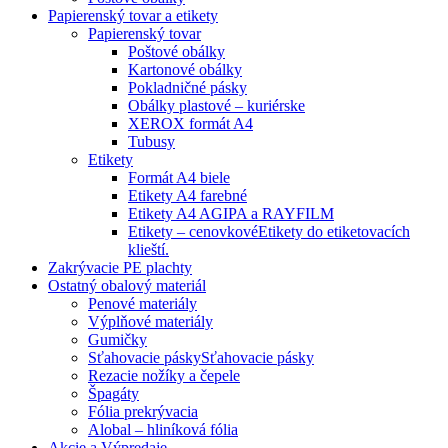
Papierenský tovar a etikety
Papierenský tovar
Poštové obálky
Kartonové obálky
Pokladničné pásky
Obálky plastové – kuriérske
XEROX formát A4
Tubusy
Etikety
Formát A4 biele
Etikety A4 farebné
Etikety A4 AGIPA a RAYFILM
Etikety – cenovkové
Etikety do etiketovacích
klieští.
Zakrývacie PE plachty
Ostatný obalový materiál
Penové materiály
Výplňové materiály
Gumičky
Sťahovacie pásky
Sťahovacie pásky
Rezacie nožíky a čepele
Špagáty
Fólia prekrývacia
Alobal – hliníková fólia
Akcie a Výpredaje