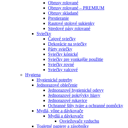
Obrusy rolované
Obrusy rolované – PREMIUM
Obrusy skladané
Prestieranie
Rautové stolové sukienky
Stredové pásy rolované
Sviečky
Čajové sviečky
Dekorácie na sviečky
Párty sviečky
Sviečky kónické
Sviečky pre vonkajšie použitie
Sviečky rovné
Sviečky valcové
Hygiena
Hygienické potreby
Jednorazové oblečenie
Jednorazové hygienické odevy
Jednorazové pokrývky hlavy
Jednorazové rukavice
Ochranné štíty tváre a ochranné pomôcky
Mydlá, vône a dávkovače
Mydlá a dávkovače
Osviežovače vzduchu
Toaletné papiere a zásobníky