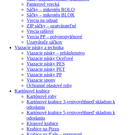
Papierové vrecká
Sáčky – mikrotén ROLO
Sáčky – mikrotén BLOK
Vrecia na odpad
ZIP sáčky – uzatvárateľné
Vrecia rašlové
Vrecia PP – polypropylénové
Uzatvárače sáčkov
Viazacie pásky a technika
Viazacie pásky – príslušenstvo
Viazacie pásky Oceľové
Viazacie pásky PES
Viazacie pásky PET
Viazacie pásky PP
Viazacie spony
Ochranné plastové rohy
Kartónové krabice
Kartónové rohy
Kartónové krabice 3-vrstvové
ihneď skladom k
odoslaniu
Kartónové krabice 5-vrstvové
ihneď skladom k
odoslaniu
Klopové krabice
Krabice na Pizzu
Krabice na fľaše – prepravné