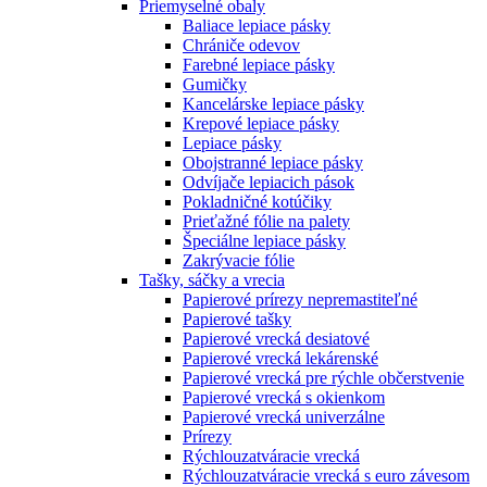
Priemyselné obaly
Baliace lepiace pásky
Chrániče odevov
Farebné lepiace pásky
Gumičky
Kancelárske lepiace pásky
Krepové lepiace pásky
Lepiace pásky
Obojstranné lepiace pásky
Odvíjače lepiacich pások
Pokladničné kotúčiky
Prieťažné fólie na palety
Špeciálne lepiace pásky
Zakrývacie fólie
Tašky, sáčky a vrecia
Papierové prírezy nepremastiteľné
Papierové tašky
Papierové vrecká desiatové
Papierové vrecká lekárenské
Papierové vrecká pre rýchle občerstvenie
Papierové vrecká s okienkom
Papierové vrecká univerzálne
Prírezy
Rýchlouzatváracie vrecká
Rýchlouzatváracie vrecká s euro závesom