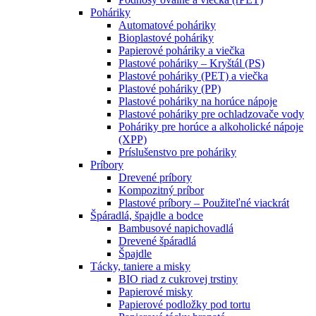
Poháriky
Automatové poháriky
Bioplastové poháriky
Papierové poháriky a viečka
Plastové poháriky – Kryštál (PS)
Plastové poháriky (PET) a viečka
Plastové poháriky (PP)
Plastové poháriky na horúce nápoje
Plastové poháriky pre ochladzovače vody
Poháriky pre horúce a alkoholické nápoje
(XPP)
Príslušenstvo pre poháriky
Príbory
Drevené príbory
Kompozitný príbor
Plastové príbory – Použiteľné viackrát
Špáradlá, špajdle a bodce
Bambusové napichovadlá
Drevené špáradlá
Špajdle
Tácky, taniere a misky
BIO riad z cukrovej trstiny
Papierové misky
Papierové podložky pod tortu