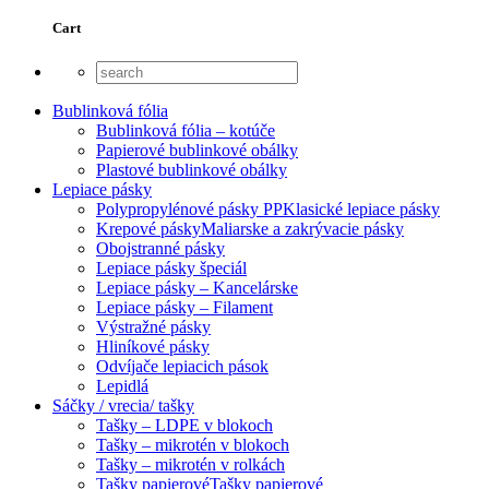
Cart
Bublinková fólia
Bublinková fólia – kotúče
Papierové bublinkové obálky
Plastové bublinkové obálky
Lepiace pásky
Polypropylénové pásky PP
Klasické lepiace pásky
Krepové pásky
Maliarske a zakrývacie pásky
Obojstranné pásky
Lepiace pásky špeciál
Lepiace pásky – Kancelárske
Lepiace pásky – Filament
Výstražné pásky
Hliníkové pásky
Odvíjače lepiacich pások
Lepidlá
Sáčky / vrecia/ tašky
Tašky – LDPE v blokoch
Tašky – mikrotén v blokoch
Tašky – mikrotén v rolkách
Tašky papierové
Tašky papierové