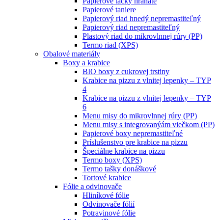
Papierové tácky hranaté
Papierové taniere
Papierový riad hnedý nepremastiteľný
Papierový riad nepremastiteľný
Plastový riad do mikrovlnnej rúry (PP)
Termo riad (XPS)
Obalové materiály
Boxy a krabice
BIO boxy z cukrovej trstiny
Krabice na pizzu z vlnitej lepenky – TYP
4
Krabice na pizzu z vlnitej lepenky – TYP
6
Menu misy do mikrovlnnej rúry (PP)
Menu misy s integrovanýám viečkom (PP)
Papierové boxy nepremastiteľné
Príslušenstvo pre krabice na pizzu
Špeciálne krabice na pizzu
Termo boxy (XPS)
Termo tašky donáškové
Tortové krabice
Fólie a odvinovače
Hliníkové fólie
Odvinovače fólií
Potravinové fólie