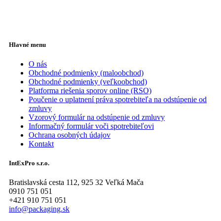
Hlavné menu
O nás
Obchodné podmienky (maloobchod)
Obchodné podmienky (veľkoobchod)
Platforma riešenia sporov online (RSO)
Poučenie o uplatnení práva spotrebiteľa na odstúpenie od
zmluvy
Vzorový formulár na odstúpenie od zmluvy
Informačný formulár voči spotrebiteľovi
Ochrana osobných údajov
Kontakt
IntExPro s.r.o.
Bratislavská cesta 112, 925 32 Veľká Mača
0910 751 051
+421 910 751 051
info@packaging.sk