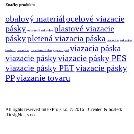
Značky produktu
obalový materiál
ocelové viazacie
pásky
plastové viazacie
ochranné rukavice
pásky
pletená viazacia páska
rukavice
rukavice
viazacia páska
bustard
rukavice pre automobilový priemysel
viazacie pásky
viazacie pásky PES
viazacie pásky PET
viazacie pásky
PP
viazanie tovaru
All rights reserved IntExPro s.r.o. © 2016 - Created & hosted:
DesigNet, s.r.o.