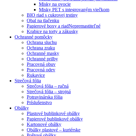
Misky na ovocie
Misky PET s integrovaným viečkom
BIO riad s cukrovej trstiny
Obal na tlačenku
Papierové boxy a riad
Nepremastiteľné
Krabice na torty a zákusky
Ochranné pomôcky
Ochrana sluchu
Ochrana zraku
Ochranné masky
Ochranné prilby
Pracovná obuv
Pracovná odev
Rukavice
Strečová fólia
Strečová fólia – ručná
Strečová fólia – strojná
Potravinárska fólia
Príslušenstvo
Obálky
Plastové bublinkové obálky
Papierové bublinkové obálky
Kartonové obálky
Obálky plastové – kuriérske
Poštové obálky