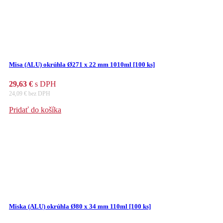
Misa (ALU) okrúhla Ø271 x 22 mm 1010ml [100 ks]
29,63
€
s DPH
24,09
€
bez DPH
Pridať do košíka
Miska (ALU) okrúhla Ø80 x 34 mm 110ml [100 ks]