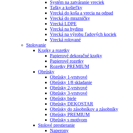
Systém na zatváranie vreciek
Tašky a košieľky
Vrecká do koša a vrecia na odpad
Vrecká do mrazničky
Vrecká LDPE
Vrecká na hydinu
Vrecká na výrobu ľadových kociek
Vrecká rolované
Stolovanie
Krajky a rozetky
Papierové dekoračné krajky
Papierové rozetky
Rozetky PREMIUM
Obrúsky
Obrúsky 1-vrstvové
Obrúsky 1/8 skladanie
Obrúsky 2-vrstvové
Obrúsky 3-vrstvové
Obrúsky biele
Obrúsky DEKOSTAR
Obrúsky do zásobníkov a zásobníky
Obrúsky PREMIUM
Obrúsky s motívom
Stolové prestieranie
Naperony