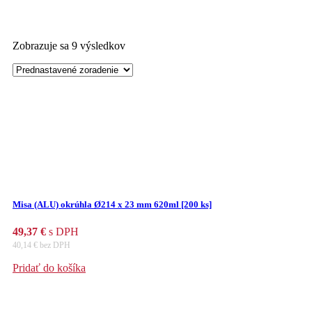
Zobrazuje sa 9 výsledkov
Misa (ALU) okrúhla Ø214 x 23 mm 620ml [200 ks]
49,37
€
s DPH
40,14
€
bez DPH
Pridať do košíka