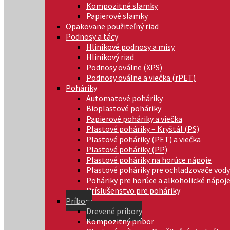
Kompozitné slamky
Papierové slamky
Opakovane použiteľný riad
Podnosy a tácy
Hliníkové podnosy a misy
Hliníkový riad
Podnosy oválne (XPS)
Podnosy oválne a viečka (rPET)
Poháriky
Automatové poháriky
Bioplastové poháriky
Papierové poháriky a viečka
Plastové poháriky – Kryštál (PS)
Plastové poháriky (PET) a viečka
Plastové poháriky (PP)
Plastové poháriky na horúce nápoje
Plastové poháriky pre ochladzovače vody
Poháriky pre horúce a alkoholické nápoj
Príslušenstvo pre poháriky
Príbory
Drevené príbory
Kompozitný príbor