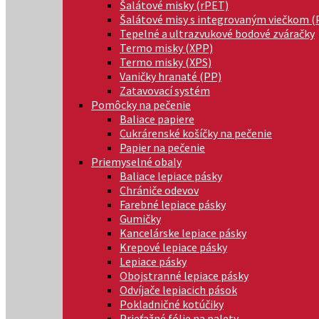
Šalátové misky (rPET)
Šalátové misy s integrovaným viečkom (
Tepelné a ultrazvukové bodové zváračky
Termo misky (XPP)
Termo misky (XPS)
Vaničky hranaté (PP)
Zatavovací systém
Pomôcky na pečenie
Baliace papiere
Cukrárenské košíčky na pečenie
Papier na pečenie
Priemyselné obaly
Baliace lepiace pásky
Chrániče odevov
Farebné lepiace pásky
Gumičky
Kancelárske lepiace pásky
Krepové lepiace pásky
Lepiace pásky
Obojstranné lepiace pásky
Odvíjače lepiacich pások
Pokladničné kotúčiky
Prieťažné fólie na palety