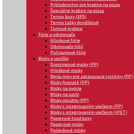
Príslušenstvo pre krabice na pizzu
Špeciálne krabice na pizzu
Termo boxy (XPS)
Termo tašky donáškové
Tortové krabice
Fólie a odvinovače
Hliníkové fólie
Odvinovače fólií
Potravinové fólie
Misky a vaničky
Dressingové misky (PP)
Hliníkové misky
Menu misy pre zatavovacie systémy (PP)
Misky hranaté (PP)
Misky na ovocie
Misky na sushi
Misky okrúhle (PP)
Misky s integrovaným viečkom (PP)
Misky s integrovaným viečkom (rPET)
Papierové food boxy
Papierové misky
Polievkové misky