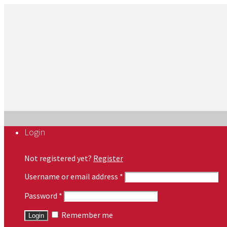
Login
Not registered yet?
Register
Username or email address
*
Password
*
Remember me