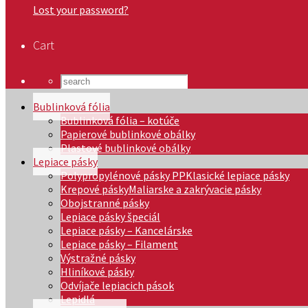
Lost your password?
Cart
Bublinková fólia
Bublinková fólia – kotúče
Papierové bublinkové obálky
Plastové bublinkové obálky
Lepiace pásky
Polypropylénové pásky PP
Klasické lepiace pásky
Krepové pásky
Maliarske a zakrývacie pásky
Obojstranné pásky
Lepiace pásky špeciál
Lepiace pásky – Kancelárske
Lepiace pásky – Filament
Výstražné pásky
Hliníkové pásky
Odvíjače lepiacich pások
Lepidlá