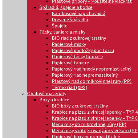
Plastové príbory – Použiteľné viackrát
Špáradlá, špajdle a bodce
Bambusové napichovadlá
Drevené špáradlá
Špajdle
Tácky, taniere a misky
BIO riad z cukrovej trstiny
Papierové misky
Papierové podložky pod tortu
Papierové tácky hranaté
Papierové taniere
Papierový riad hnedý nepremastiteľný
Papierový riad nepremastiteľný
Plastový riad do mikrovlnnej rúry (PP)
Termo riad (XPS)
Obalové materiály
Boxy a krabice
BIO boxy z cukrovej trstiny
Krabice na pizzu z vlnitej lepenky – TYP 4
Krabice na pizzu z vlnitej lepenky – TYP 6
Menu misy do mikrovlnnej rúry (PP)
Menu misy s integrovanýám viečkom (PP
Papierové boxy nepremastiteľné