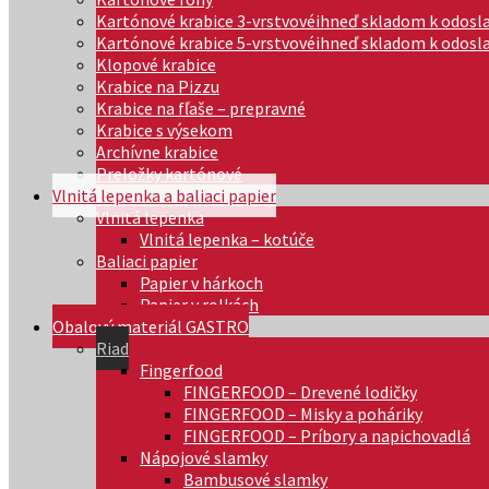
Kartónové krabice 3-vrstvové
ihneď skladom k odosl
Kartónové krabice 5-vrstvové
ihneď skladom k odosl
Klopové krabice
Krabice na Pizzu
Krabice na fľaše – prepravné
Krabice s výsekom
Archívne krabice
Preložky kartónové
Vlnitá lepenka a baliaci papier
Vlnitá lepenka
Vlnitá lepenka – kotúče
Baliaci papier
Papier v hárkoch
Papier v rolkách
Obalový materiál GASTRO
Riad
Fingerfood
FINGERFOOD – Drevené lodičky
FINGERFOOD – Misky a poháriky
FINGERFOOD – Príbory a napichovadlá
Nápojové slamky
Bambusové slamky