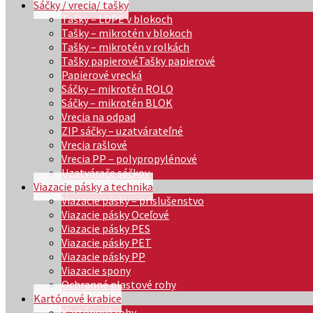
Sáčky / vrecia/ tašky
Tašky – LDPE v blokoch
Tašky – mikrotén v blokoch
Tašky – mikrotén v rolkách
Tašky papierové
Tašky papierové
Papierové vrecká
Sáčky – mikrotén ROLO
Sáčky – mikrotén BLOK
Vrecia na odpad
ZIP sáčky – uzatvárateľné
Vrecia rašlové
Vrecia PP – polypropylénové
Uzatvárače sáčkov
Viazacie pásky a technika
Viazacie pásky – príslušenstvo
Viazacie pásky Oceľové
Viazacie pásky PES
Viazacie pásky PET
Viazacie pásky PP
Viazacie spony
Ochranné plastové rohy
Kartónové krabice
Kartónové rohy