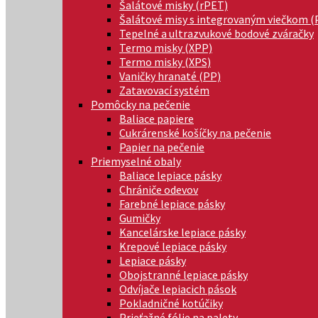
Šalátové misky (rPET)
Šalátové misy s integrovaným viečkom (
Tepelné a ultrazvukové bodové zváračky
Termo misky (XPP)
Termo misky (XPS)
Vaničky hranaté (PP)
Zatavovací systém
Pomôcky na pečenie
Baliace papiere
Cukrárenské košíčky na pečenie
Papier na pečenie
Priemyselné obaly
Baliace lepiace pásky
Chrániče odevov
Farebné lepiace pásky
Gumičky
Kancelárske lepiace pásky
Krepové lepiace pásky
Lepiace pásky
Obojstranné lepiace pásky
Odvíjače lepiacich pások
Pokladničné kotúčiky
Prieťažné fólie na palety