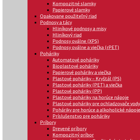
Kompozitné slamky
Papierové slamky
Opakovane použiteľný riad
Podnosy a tácy
Hliníkové podnosy a misy
Hliníkový riad
Podnosy oválne (XPS)
Podnosy oválne a viečka (rPET)
Poháriky
Automatové poháriky
Bioplastové poháriky
Papierové poháriky a viečka
Plastové poháriky – Kryštál (PS)
Plastové poháriky (PET) a viečka
Plastové poháriky (PP)
Plastové poháriky na horúce nápoje
Plastové poháriky pre ochladzovače vody
Poháriky pre horúce a alkoholické nápoj
Príslušenstvo pre poháriky
Príbory
Drevené príbory
Kompozitný príbor