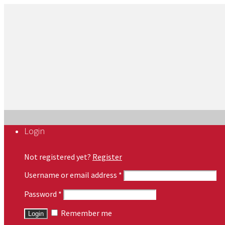
Login
Not registered yet?
Register
Username or email address
*
Password
*
Remember me