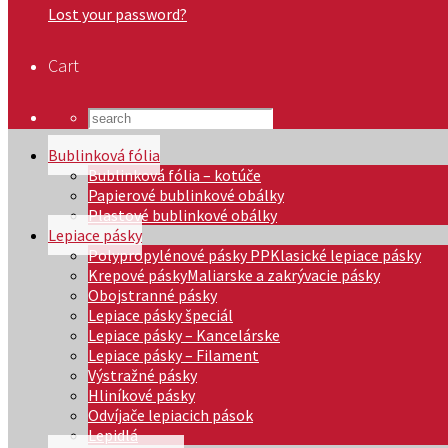
Lost your password?
Cart
Bublinková fólia
Bublinková fólia – kotúče
Papierové bublinkové obálky
Plastové bublinkové obálky
Lepiace pásky
Polypropylénové pásky PP
Klasické lepiace pásky
Krepové pásky
Maliarske a zakrývacie pásky
Obojstranné pásky
Lepiace pásky špeciál
Lepiace pásky – Kancelárske
Lepiace pásky – Filament
Výstražné pásky
Hliníkové pásky
Odvíjače lepiacich pások
Lepidlá