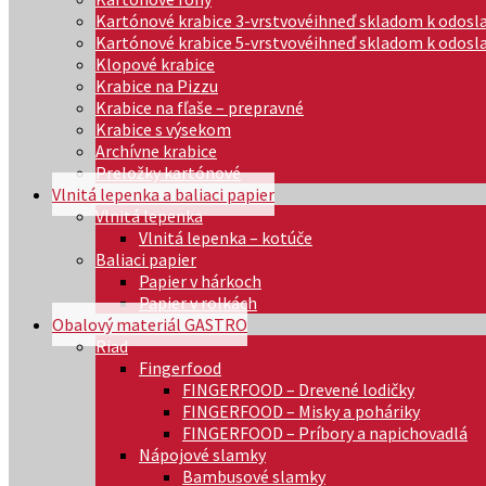
Kartónové krabice 3-vrstvové
ihneď skladom k odosl
Kartónové krabice 5-vrstvové
ihneď skladom k odosl
Klopové krabice
Krabice na Pizzu
Krabice na fľaše – prepravné
Krabice s výsekom
Archívne krabice
Preložky kartónové
Vlnitá lepenka a baliaci papier
Vlnitá lepenka
Vlnitá lepenka – kotúče
Baliaci papier
Papier v hárkoch
Papier v rolkách
Obalový materiál GASTRO
Riad
Fingerfood
FINGERFOOD – Drevené lodičky
FINGERFOOD – Misky a poháriky
FINGERFOOD – Príbory a napichovadlá
Nápojové slamky
Bambusové slamky