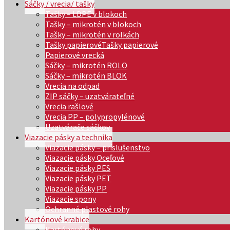
Sáčky / vrecia/ tašky
Tašky – LDPE v blokoch
Tašky – mikrotén v blokoch
Tašky – mikrotén v rolkách
Tašky papierové
Tašky papierové
Papierové vrecká
Sáčky – mikrotén ROLO
Sáčky – mikrotén BLOK
Vrecia na odpad
ZIP sáčky – uzatvárateľné
Vrecia rašlové
Vrecia PP – polypropylénové
Uzatvárače sáčkov
Viazacie pásky a technika
Viazacie pásky – príslušenstvo
Viazacie pásky Oceľové
Viazacie pásky PES
Viazacie pásky PET
Viazacie pásky PP
Viazacie spony
Ochranné plastové rohy
Kartónové krabice
Kartónové rohy