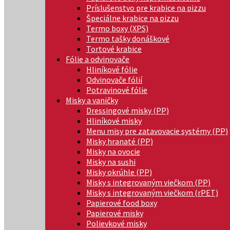
Príslušenstvo pre krabice na pizzu
Špeciálne krabice na pizzu
Termo boxy (XPS)
Termo tašky donáškové
Tortové krabice
Fólie a odvinovače
Hliníkové fólie
Odvinovače fólií
Potravinové fólie
Misky a vaničky
Dressingové misky (PP)
Hliníkové misky
Menu misy pre zatavovacie systémy (PP)
Misky hranaté (PP)
Misky na ovocie
Misky na sushi
Misky okrúhle (PP)
Misky s integrovaným viečkom (PP)
Misky s integrovaným viečkom (rPET)
Papierové food boxy
Papierové misky
Polievkové misky