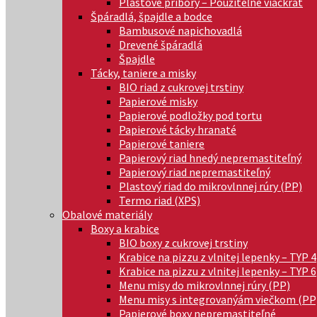
Plastové príbory – Použiteľné viackrát
Špáradlá, špajdle a bodce
Bambusové napichovadlá
Drevené špáradlá
Špajdle
Tácky, taniere a misky
BIO riad z cukrovej trstiny
Papierové misky
Papierové podložky pod tortu
Papierové tácky hranaté
Papierové taniere
Papierový riad hnedý nepremastiteľný
Papierový riad nepremastiteľný
Plastový riad do mikrovlnnej rúry (PP)
Termo riad (XPS)
Obalové materiály
Boxy a krabice
BIO boxy z cukrovej trstiny
Krabice na pizzu z vlnitej lepenky – TYP 4
Krabice na pizzu z vlnitej lepenky – TYP 6
Menu misy do mikrovlnnej rúry (PP)
Menu misy s integrovanýám viečkom (PP
Papierové boxy nepremastiteľné