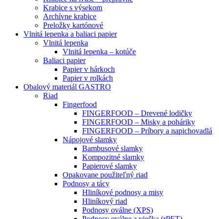
Krabice s výsekom
Archívne krabice
Preložky kartónové
Vlnitá lepenka a baliaci papier
Vlnitá lepenka
Vlnitá lepenka – kotúče
Baliaci papier
Papier v hárkoch
Papier v rolkách
Obalový materiál GASTRO
Riad
Fingerfood
FINGERFOOD – Drevené lodičky
FINGERFOOD – Misky a poháriky
FINGERFOOD – Príbory a napichovadlá
Nápojové slamky
Bambusové slamky
Kompozitné slamky
Papierové slamky
Opakovane použiteľný riad
Podnosy a tácy
Hliníkové podnosy a misy
Hliníkový riad
Podnosy oválne (XPS)
Podnosy oválne a viečka (rPET)