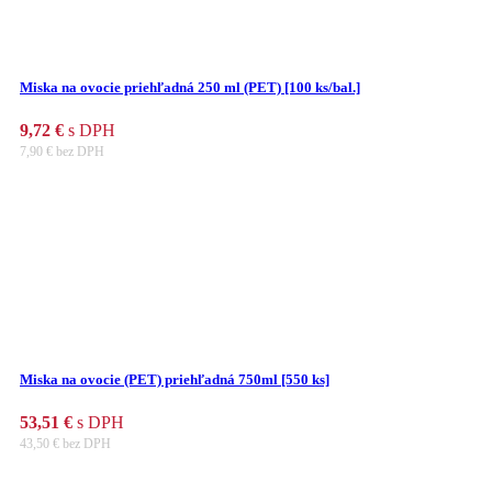
Miska na ovocie priehľadná 250 ml (PET) [100 ks/bal.]
9,72
€
s DPH
7,90
€
bez DPH
Miska na ovocie (PET) priehľadná 750ml [550 ks]
53,51
€
s DPH
43,50
€
bez DPH