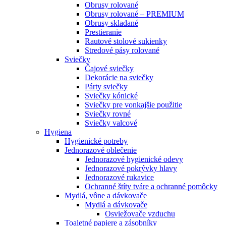
Obrusy rolované
Obrusy rolované – PREMIUM
Obrusy skladané
Prestieranie
Rautové stolové sukienky
Stredové pásy rolované
Sviečky
Čajové sviečky
Dekorácie na sviečky
Párty sviečky
Sviečky kónické
Sviečky pre vonkajšie použitie
Sviečky rovné
Sviečky valcové
Hygiena
Hygienické potreby
Jednorazové oblečenie
Jednorazové hygienické odevy
Jednorazové pokrývky hlavy
Jednorazové rukavice
Ochranné štíty tváre a ochranné pomôcky
Mydlá, vône a dávkovače
Mydlá a dávkovače
Osviežovače vzduchu
Toaletné papiere a zásobníky