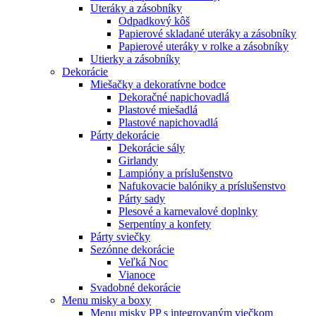
Uteráky a zásobníky
Odpadkový kôš
Papierové skladané uteráky a zásobníky
Papierové uteráky v rolke a zásobníky
Utierky a zásobníky
Dekorácie
Miešačky a dekoratívne bodce
Dekoračné napichovadlá
Plastové miešadlá
Plastové napichovadlá
Párty dekorácie
Dekorácie sály
Girlandy
Lampióny a príslušenstvo
Nafukovacie balóniky a príslušenstvo
Párty sady
Plesové a karnevalové doplnky
Serpentíny a konfety
Párty sviečky
Sezónne dekorácie
Veľká Noc
Vianoce
Svadobné dekorácie
Menu misky a boxy
Menu misky PP s integrovaným viečkom