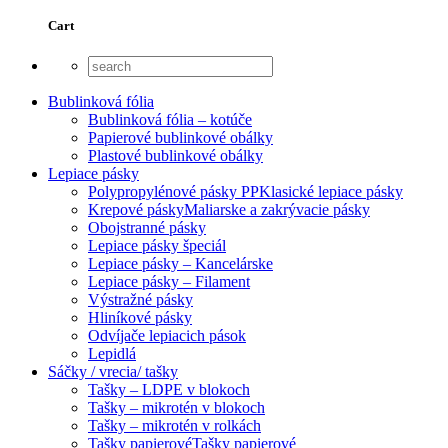
Cart
Bublinková fólia
Bublinková fólia – kotúče
Papierové bublinkové obálky
Plastové bublinkové obálky
Lepiace pásky
Polypropylénové pásky PP
Klasické lepiace pásky
Krepové pásky
Maliarske a zakrývacie pásky
Obojstranné pásky
Lepiace pásky špeciál
Lepiace pásky – Kancelárske
Lepiace pásky – Filament
Výstražné pásky
Hliníkové pásky
Odvíjače lepiacich pások
Lepidlá
Sáčky / vrecia/ tašky
Tašky – LDPE v blokoch
Tašky – mikrotén v blokoch
Tašky – mikrotén v rolkách
Tašky papierové
Tašky papierové