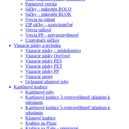
Papierové vrecká
Sáčky – mikrotén ROLO
Sáčky – mikrotén BLOK
Vrecia na odpad
ZIP sáčky – uzatvárateľné
Vrecia rašlové
Vrecia PP – polypropylénové
Uzatvárače sáčkov
Viazacie pásky a technika
Viazacie pásky – príslušenstvo
Viazacie pásky Oceľové
Viazacie pásky PES
Viazacie pásky PET
Viazacie pásky PP
Viazacie spony
Ochranné plastové rohy
Kartónové krabice
Kartónové rohy
Kartónové krabice 3-vrstvové
ihneď skladom k
odoslaniu
Kartónové krabice 5-vrstvové
ihneď skladom k
odoslaniu
Klopové krabice
Krabice na Pizzu
Krabice na fľaše – prepravné