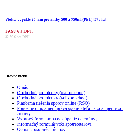
Viečko vypuklé 25 mm pre misky 500 a 750ml (PET) [576 ks]
39,98
€
s DPH
32,50
€
bez DPH
Hlavné menu
O nás
Obchodné podmienky (maloobchod)
Obchodné podmienky (veľkoobchod)
Platforma riešenia sporov online (RSO)
Poučenie o uplatnení práva spotrebiteľa na odstúpenie od
zmluvy
Vzorový formulár na odstúpenie od zmluvy
Informačný formulár voči spotrebiteľovi
Ochrana osobných údajov