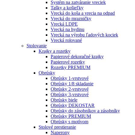
Systém na zatváranie vreciek
Tašky a košieľky
Vrecká do koša a vrecia na odpad
Vrecká do mrazničky
Vrecká LDPE
Vrecká na hydinu
Vrecká na výrobu ľadových kociek
Vrecká rolované
Stolovanie
Krajky a rozetky
Papierové dekoračné krajky
Papierové rozetky
Rozetky PREMIUM
Obrúsky
Obrúsky 1-vrstvové
Obrúsky 1/8 skladanie
Obrúsky 2-vrstvové
Obrúsky 3-vrstvové
Obrúsky biele
Obrúsky DEKOSTAR
Obrúsky do zásobníkov a zásobníky
Obrúsky PREMIUM
Obrúsky s motívom
Stolové prestieranie
Naperony