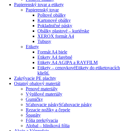
Papierenský tovar a etikety
Papierenský tovar
Poštové obálky
Kartonové obálky
Pokladničné pásky
Obálky plastové – kuriérske
XEROX formát A4
Tubusy
Etikety
Formát A4 biele
Etikety A4 farebné
Etikety A4 AGIPA a RAYFILM
Etikety – cenovkové
Etikety do etiketovacích
klieští.
Zakrývacie PE plachty
Ostatný obalový materiál
Penové materiály
Výplňové materiály
Gumičky
Sťahovacie pásky
Sťahovacie pásky
Rezacie nožíky a čepele
Špagáty
Fólia prekrývacia
Alobal – hliníková fólia
Akcie a Výpredaje