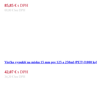
85,85
€
s DPH
69,80
€
bez DPH
Viečko vypuklé na misku 15 mm pre 125 a 250ml (PET) [1000 ks]
42,07
€
s DPH
34,20
€
bez DPH