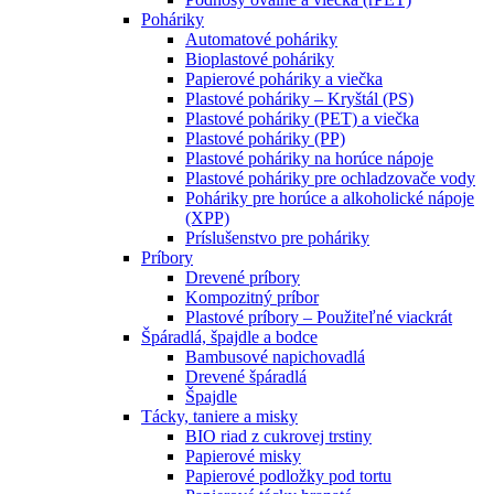
Poháriky
Automatové poháriky
Bioplastové poháriky
Papierové poháriky a viečka
Plastové poháriky – Kryštál (PS)
Plastové poháriky (PET) a viečka
Plastové poháriky (PP)
Plastové poháriky na horúce nápoje
Plastové poháriky pre ochladzovače vody
Poháriky pre horúce a alkoholické nápoje
(XPP)
Príslušenstvo pre poháriky
Príbory
Drevené príbory
Kompozitný príbor
Plastové príbory – Použiteľné viackrát
Špáradlá, špajdle a bodce
Bambusové napichovadlá
Drevené špáradlá
Špajdle
Tácky, taniere a misky
BIO riad z cukrovej trstiny
Papierové misky
Papierové podložky pod tortu