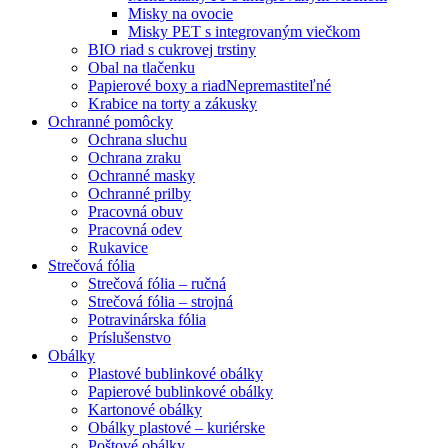
Misky na ovocie
Misky PET s integrovaným viečkom
BIO riad s cukrovej trstiny
Obal na tlačenku
Papierové boxy a riad
Nepremastiteľné
Krabice na torty a zákusky
Ochranné pomôcky
Ochrana sluchu
Ochrana zraku
Ochranné masky
Ochranné prilby
Pracovná obuv
Pracovná odev
Rukavice
Strečová fólia
Strečová fólia – ručná
Strečová fólia – strojná
Potravinárska fólia
Príslušenstvo
Obálky
Plastové bublinkové obálky
Papierové bublinkové obálky
Kartonové obálky
Obálky plastové – kuriérske
Poštové obálky