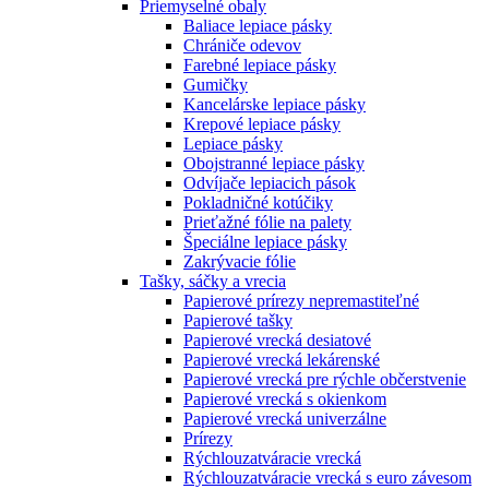
Priemyselné obaly
Baliace lepiace pásky
Chrániče odevov
Farebné lepiace pásky
Gumičky
Kancelárske lepiace pásky
Krepové lepiace pásky
Lepiace pásky
Obojstranné lepiace pásky
Odvíjače lepiacich pások
Pokladničné kotúčiky
Prieťažné fólie na palety
Špeciálne lepiace pásky
Zakrývacie fólie
Tašky, sáčky a vrecia
Papierové prírezy nepremastiteľné
Papierové tašky
Papierové vrecká desiatové
Papierové vrecká lekárenské
Papierové vrecká pre rýchle občerstvenie
Papierové vrecká s okienkom
Papierové vrecká univerzálne
Prírezy
Rýchlouzatváracie vrecká
Rýchlouzatváracie vrecká s euro závesom