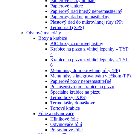
Papierové tácky hranaté
Papierové taniere
Papierový riad hnedý nepremastiteľný
Papierový riad nepremastiteľný
Plastový riad do mikrovlnnej rúry (PP)
Termo riad (XPS)
Obalové materiály
Boxy a krabice
BIO boxy z cukrovej trstiny
Krabice na pizzu z vlnitej lepenky – TYP
4
Krabice na pizzu z vlnitej lepenky – TYP
6
Menu misy do mikrovlnnej rúry (PP)
Menu misy s integrovanýám viečkom (PP)
Papierové boxy nepremastiteľné
Príslušenstvo pre krabice na pizzu
Špeciálne krabice na pizzu
Termo boxy (XPS)
Termo tašky donáškové
Tortové krabice
Fólie a odvinovače
Hliníkové fólie
Odvinovače fólií
Potravinové fólie