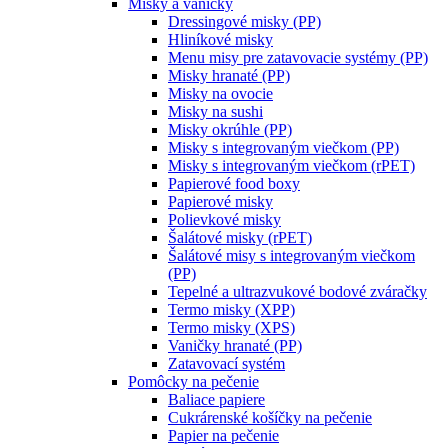
Misky a vaničky
Dressingové misky (PP)
Hliníkové misky
Menu misy pre zatavovacie systémy (PP)
Misky hranaté (PP)
Misky na ovocie
Misky na sushi
Misky okrúhle (PP)
Misky s integrovaným viečkom (PP)
Misky s integrovaným viečkom (rPET)
Papierové food boxy
Papierové misky
Polievkové misky
Šalátové misky (rPET)
Šalátové misy s integrovaným viečkom
(PP)
Tepelné a ultrazvukové bodové zváračky
Termo misky (XPP)
Termo misky (XPS)
Vaničky hranaté (PP)
Zatavovací systém
Pomôcky na pečenie
Baliace papiere
Cukrárenské košíčky na pečenie
Papier na pečenie