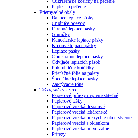
Cukrárenské košíčky na pečenie
Papier na pečenie
Priemyselné obaly
Baliace lepiace pásky
Chrániče odevov
Farebné lepiace pásky
Gumičky
Kancelárske lepiace pásky
Krepové lepiace pásky
Lepiace pásky
Obojstranné lepiace pásky
Odvíjače lepiacich pások
Pokladničné kotúčiky
Prieťažné fólie na palety
Špeciálne lepiace pásky
Zakrývacie fólie
Tašky, sáčky a vrecia
Papierové prírezy nepremastiteľné
Papierové tašky
Papierové vrecká desiatové
Papierové vrecká lekárenské
Papierové vrecká pre rýchle občerstvenie
Papierové vrecká s okienkom
Papierové vrecká univerzálne
Prírezy