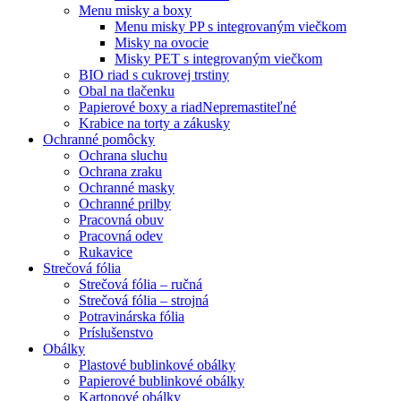
Menu misky a boxy
Menu misky PP s integrovaným viečkom
Misky na ovocie
Misky PET s integrovaným viečkom
BIO riad s cukrovej trstiny
Obal na tlačenku
Papierové boxy a riad
Nepremastiteľné
Krabice na torty a zákusky
Ochranné pomôcky
Ochrana sluchu
Ochrana zraku
Ochranné masky
Ochranné prilby
Pracovná obuv
Pracovná odev
Rukavice
Strečová fólia
Strečová fólia – ručná
Strečová fólia – strojná
Potravinárska fólia
Príslušenstvo
Obálky
Plastové bublinkové obálky
Papierové bublinkové obálky
Kartonové obálky