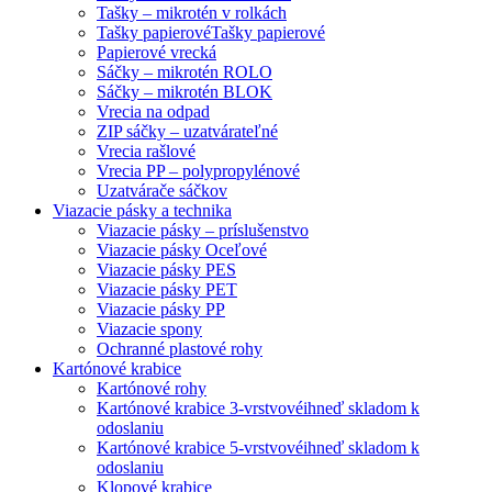
Tašky – mikrotén v rolkách
Tašky papierové
Tašky papierové
Papierové vrecká
Sáčky – mikrotén ROLO
Sáčky – mikrotén BLOK
Vrecia na odpad
ZIP sáčky – uzatvárateľné
Vrecia rašlové
Vrecia PP – polypropylénové
Uzatvárače sáčkov
Viazacie pásky a technika
Viazacie pásky – príslušenstvo
Viazacie pásky Oceľové
Viazacie pásky PES
Viazacie pásky PET
Viazacie pásky PP
Viazacie spony
Ochranné plastové rohy
Kartónové krabice
Kartónové rohy
Kartónové krabice 3-vrstvové
ihneď skladom k
odoslaniu
Kartónové krabice 5-vrstvové
ihneď skladom k
odoslaniu
Klopové krabice