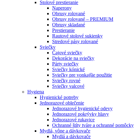
Stolové prestieranie
Naperony
Obrusy rolované
Obrusy rolované – PREMIUM
Obrusy skladané
Prestieranie
Rautové stolové sukienky
Stredové pásy rolované
Sviečky
Čajové sviečky
Dekorácie na sviečky
Párty sviečky
Sviečky kónické
Sviečky pre vonkajšie použitie
Sviečky rovné
Sviečky valcové
Hygiena
Hygienické potreby
Jednorazové oblečenie
Jednorazové hygienické odevy
Jednorazové pokrývky hlavy
Jednorazové rukavice
Ochranné štíty tváre a ochranné pomôcky
Mydlá, vône a dávkovače
Mydlá a dávkovače