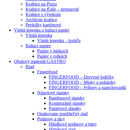
Krabice na Pizzu
Krabice na fľaše – prepravné
Krabice s výsekom
Archívne krabice
Preložky kartónové
Vlnitá lepenka a baliaci papier
Vlnitá lepenka
Vlnitá lepenka – kotúče
Baliaci papier
Papier v hárkoch
Papier v rolkách
Obalový materiál GASTRO
Riad
Fingerfood
FINGERFOOD – Drevené lodičky
FINGERFOOD – Misky a poháriky
FINGERFOOD – Príbory a napichovadlá
Nápojové slamky
Bambusové slamky
Kompozitné slamky
Papierové slamky
Opakovane použiteľný riad
Podnosy a tácy
Hliníkové podnosy a misy
Hliníkový riad