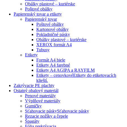
Obálky plastové – kuriérske
Poštové obálky
Papierenský tovar a etikety
Papierenský tovar
Poštové obálky
Kartonové obálky
Pokladničné pásky
Obálky plastové – kuriérske
XEROX formát A4
Tubusy
Etikety
Formát A4 biele
Etikety A4 farebné
Etikety A4 AGIPA a RAYFILM
Etikety – cenovkové
Etikety do etiketovacích
klieští.
Zakrývacie PE plachty
Ostatný obalový materiál
Penové materiály
Výplňové materiály
Gumičky
Sťahovacie pásky
Sťahovacie pásky
Rezacie nožíky a čepele
Špagáty
Fólia prekrývacia