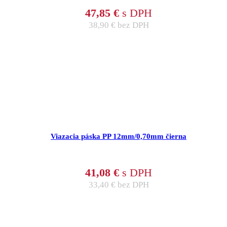
47,85
€
s DPH
38,90
€
bez DPH
Viazacia páska PP 12mm/0,70mm čierna
41,08
€
s DPH
33,40
€
bez DPH