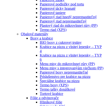
Papierové podložky pod tortu
Papierové tácky hranaté
Papierové taniere
Papierový riad hnedý nepremastiteľný
Papierový riad nepremastiteľný
Plastový riad do mikrovlnnej rúry (PP)
Termo riad (XPS)
Obalové materiály
Boxy a krabice
BIO boxy z cukrovej trstiny
Krabice na pizzu z vlnitej lepenky – TYP
4
Krabice na pizzu z vlnitej lepenky – TYP
6
Menu misy do mikrovlnnej rúry (PP)
Menu misy s integrovanýám viečkom (PP)
Papierové boxy nepremastiteľné
Príslušenstvo pre krabice na pizzu
Špeciálne krabice na pizzu
Termo boxy (XPS)
Termo tašky donáškové
Tortové krabice
Fólie a odvinovače
Hliníkové fólie