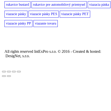
rukavice bustard
rukavice pre automobilový priemysel
viazacia páska
viazacie pásky
viazacie pásky PES
viazacie pásky PET
viazacie pásky PP
viazanie tovaru
All rights reserved IntExPro s.r.o. © 2016 - Created & hosted:
DesigNet, s.r.o.