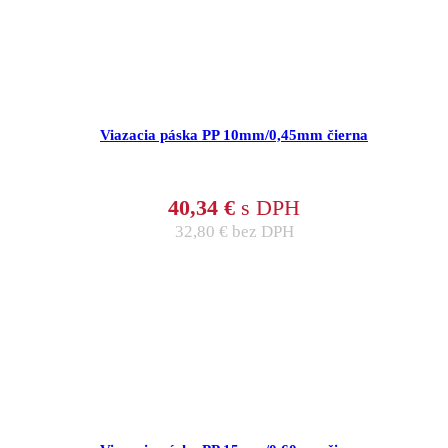
Viazacia páska PP 10mm/0,45mm čierna
40,34
€
s DPH
32,80
€
bez DPH