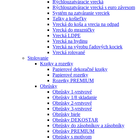
Rýchlouzatváracie vrecká
Rýchlouzatváracie vrecká s euro závesom
Systém na zatváranie vreciek
Tašky a košieľky
Vrecká do koša a vrecia na odpad
Vrecká do mrazničky
Vrecká LDPE
Vrecká na hydinu
Vrecká na výrobu ľadových kociek
Vrecká rolované
Stolovanie
Krajky a rozetky
Papierové dekoračné krajky
Papierové rozetky
Rozetky PREMIUM
Obrúsky
Obrúsky 1-vrstvové
Obrúsky 1/8 skladanie
Obrúsky 2-vrstvové
Obrúsky 3-vrstvové
Obrúsky biele
Obrúsky DEKOSTAR
Obrúsky do zásobníkov a zásobníky
Obrúsky PREMIUM
Obrúsky s motívom