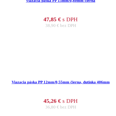
Viazacia páska PP 15mm/0,60mm čierna
47,85
€
s DPH
38,90
€
bez DPH
Viazacia páska PP 12mm/0,55mm čierna, dutinka 406mm
45,26
€
s DPH
36,80
€
bez DPH