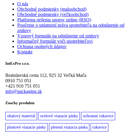
O nás
Obchodné podmienky (maloobchod)
Obchodné podmienky (veľkoobchod)
Platforma riešenia sporov online (RSO)
Poučenie o uplatnení práva spotrebiteľa na odstúpenie od
zmluvy
Vzorový formulár na odstúpenie od zmluvy
Informačný formulár voči spotrebiteľovi
Ochrana osobných údajov
Kontakt
IntExPro s.r.o.
Bratislavská cesta 112, 925 32 Veľká Mača
0910 751 051
+421 910 751 051
info@packaging.sk
Značky produktu
obalový materiál
ocelové viazacie pásky
ochranné rukavice
plastové viazacie pásky
pletená viazacia páska
rukavice