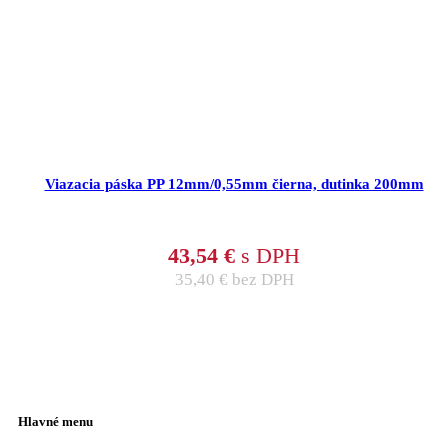
Viazacia páska PP 12mm/0,55mm čierna, dutinka 200mm
43,54
€
s DPH
35,40
€
bez DPH
Hlavné menu