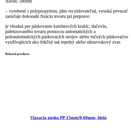
Návin: 1800m
– vyrobené s polypropylenu, plne recyklovateľná, vysoká pevnosť
zaručuje dokonalú fixáciu tovaru pri preprave.
je vhodná pre páskovanie kartónových krabíc, tlačovín,
paletizovaného tovaru pomocou automatických a
poloautomatických páskovacích strojov alebo ručných páskovačov
využívajúcich ako frikčný tak tepelný alebo ultrazvukový zvar.
Related products
Viazacia páska PP 15mm/0,60mm, biela