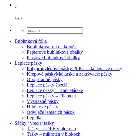
0
Cart
Bublinková fólia
Bublinková fólia – kotúče
Papierové bublinkové obálky
Plastové bublinkové obálky
Lepiace pásky
Polypropylénové pásky PP
Klasické lepiace pásky
Krepové pásky
Maliarske a zakrývacie pásky
Obojstranné pásky
Lepiace pásky špeciál
Lepiace pásky – Kancelárske
Lepiace pásky – Filament
Výstražné pásky
Hliníkové pásky
Odvíjače lepiacich pások
Lepidlá
Sáčky / vrecia/ tašky
Tašky – LDPE v blokoch
Tašky – mikrotén v blokoch