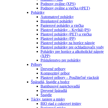
Podnosy oválne (XPS)
Podnosy oválne a viečka (rPET)
Poháriky
Automatové poháriky
Bioplastové poháriky
Papierové poháriky a viečka
Plastové poháriky – Kryštál (PS)
Plastové poháriky (PET) a viečka
Plastové poháriky (PP)
Plastové poháriky na horúce nápoje
Plastové poháriky pre ochladzovače vody
Poháriky pre horúce a alkoholické nápoje
(XPP)
Príslušenstvo pre poháriky
Príbory
Drevené príbory
Kompozitný príbor
Plastové príbory – Použiteľné viackrát
Špáradlá, špajdle a bodce
Bambusové napichovadlá
Drevené špáradlá
Špajdle
Tácky, taniere a misky
BIO riad z cukrovej trstiny
Papierové misky