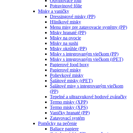
Odvinovače fólií
Potravinové fólie
Misky a vaničky
Dressingové misky (PP)
Hliníkové misky
Menu misy pre zatavovacie systémy (PP)
Misky hranaté (PP)
Misky na ovocie
Misky na sushi
Misky okrúhle (PP)
Misky s integrovaným viečkom (PP)
Misky s integrovaným viečkom (rPET)
Papierové food boxy
Papierové misky
Polievkové misky
Šalátové misky (rPET)
Šalátové misy s integrovaným viečkom
(PP)
Tepelné a ultrazvukové bodové zváračky
Termo misky (XPP)
Termo misky (XPS)
Vaničky hranaté (PP)
Zatavovací systém
Pomôcky na pečenie
Baliace papiere