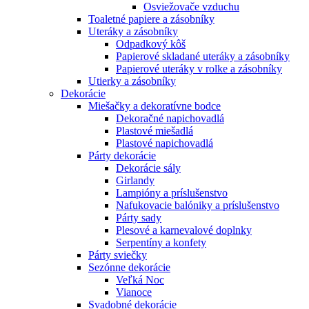
Osviežovače vzduchu
Toaletné papiere a zásobníky
Uteráky a zásobníky
Odpadkový kôš
Papierové skladané uteráky a zásobníky
Papierové uteráky v rolke a zásobníky
Utierky a zásobníky
Dekorácie
Miešačky a dekoratívne bodce
Dekoračné napichovadlá
Plastové miešadlá
Plastové napichovadlá
Párty dekorácie
Dekorácie sály
Girlandy
Lampióny a príslušenstvo
Nafukovacie balóniky a príslušenstvo
Párty sady
Plesové a karnevalové doplnky
Serpentíny a konfety
Párty sviečky
Sezónne dekorácie
Veľká Noc
Vianoce
Svadobné dekorácie