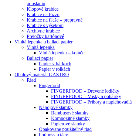
odoslaniu
Klopové krabice
Krabice na Pizzu
Krabice na fľaše – prepravné
Krabice s výsekom
Archívne krabice
Preložky kartónové
Vlnitá lepenka a baliaci papier
Vlnitá lepenka
Vlnitá lepenka – kotúče
Baliaci papier
Papier v hárkoch
Papier v rolkách
Obalový materiál GASTRO
Riad
Fingerfood
FINGERFOOD – Drevené lodičky
FINGERFOOD – Misky a poháriky
FINGERFOOD – Príbory a napichovadlá
Nápojové slamky
Bambusové slamky
Kompozitné slamky
Papierové slamky
Opakovane použiteľný riad
Podnosy a tácy