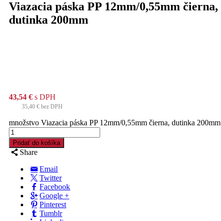
Viazacia páska PP 12mm/0,55mm čierna,
dutinka 200mm
43,54
€
s DPH
35,40
€
bez DPH
množstvo Viazacia páska PP 12mm/0,55mm čierna, dutinka 200mm
Pridať do košíka
Share
Email
Twitter
Facebook
Google +
Pinterest
Tumblr