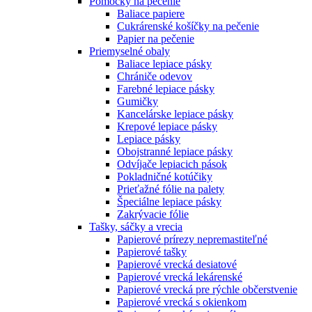
Pomôcky na pečenie
Baliace papiere
Cukrárenské košíčky na pečenie
Papier na pečenie
Priemyselné obaly
Baliace lepiace pásky
Chrániče odevov
Farebné lepiace pásky
Gumičky
Kancelárske lepiace pásky
Krepové lepiace pásky
Lepiace pásky
Obojstranné lepiace pásky
Odvíjače lepiacich pások
Pokladničné kotúčiky
Prieťažné fólie na palety
Špeciálne lepiace pásky
Zakrývacie fólie
Tašky, sáčky a vrecia
Papierové prírezy nepremastiteľné
Papierové tašky
Papierové vrecká desiatové
Papierové vrecká lekárenské
Papierové vrecká pre rýchle občerstvenie
Papierové vrecká s okienkom