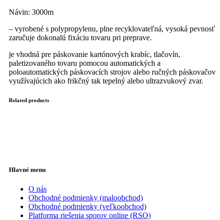
Návin: 3000m
– vyrobené s polypropylenu, plne recyklovateľná, vysoká pevnosť
zaručuje dokonalú fixáciu tovaru pri preprave.
je vhodná pre páskovanie kartónových krabíc, tlačovín,
paletizovaného tovaru pomocou automatických a
poloautomatických páskovacích strojov alebo ručných páskovačov
využívajúcich ako frikčný tak tepelný alebo ultrazvukový zvar.
Related products
Hlavné menu
O nás
Obchodné podmienky (maloobchod)
Obchodné podmienky (veľkoobchod)
Platforma riešenia sporov online (RSO)