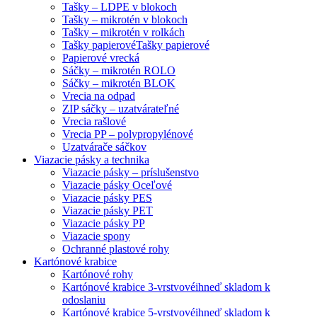
Tašky – LDPE v blokoch
Tašky – mikrotén v blokoch
Tašky – mikrotén v rolkách
Tašky papierové
Tašky papierové
Papierové vrecká
Sáčky – mikrotén ROLO
Sáčky – mikrotén BLOK
Vrecia na odpad
ZIP sáčky – uzatvárateľné
Vrecia rašlové
Vrecia PP – polypropylénové
Uzatvárače sáčkov
Viazacie pásky a technika
Viazacie pásky – príslušenstvo
Viazacie pásky Oceľové
Viazacie pásky PES
Viazacie pásky PET
Viazacie pásky PP
Viazacie spony
Ochranné plastové rohy
Kartónové krabice
Kartónové rohy
Kartónové krabice 3-vrstvové
ihneď skladom k
odoslaniu
Kartónové krabice 5-vrstvové
ihneď skladom k