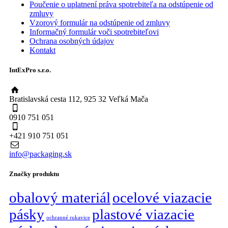
Poučenie o uplatnení práva spotrebiteľa na odstúpenie od
zmluvy
Vzorový formulár na odstúpenie od zmluvy
Informačný formulár voči spotrebiteľovi
Ochrana osobných údajov
Kontakt
IntExPro s.r.o.
Bratislavská cesta 112, 925 32 Veľká Mača
0910 751 051
+421 910 751 051
info@packaging.sk
Značky produktu
obalový materiál
ocelové viazacie
pásky
plastové viazacie
ochranné rukavice