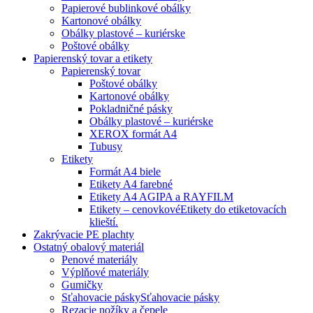
Papierové bublinkové obálky
Kartonové obálky
Obálky plastové – kuriérske
Poštové obálky
Papierenský tovar a etikety
Papierenský tovar
Poštové obálky
Kartonové obálky
Pokladničné pásky
Obálky plastové – kuriérske
XEROX formát A4
Tubusy
Etikety
Formát A4 biele
Etikety A4 farebné
Etikety A4 AGIPA a RAYFILM
Etikety – cenovkové
Etikety do etiketovacích
klieští.
Zakrývacie PE plachty
Ostatný obalový materiál
Penové materiály
Výplňové materiály
Gumičky
Sťahovacie pásky
Sťahovacie pásky
Rezacie nožíky a čepele