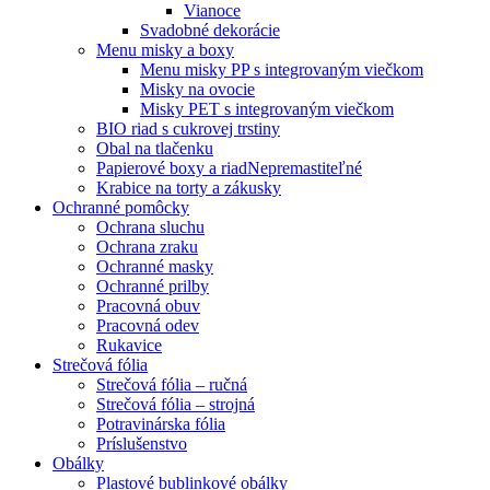
Vianoce
Svadobné dekorácie
Menu misky a boxy
Menu misky PP s integrovaným viečkom
Misky na ovocie
Misky PET s integrovaným viečkom
BIO riad s cukrovej trstiny
Obal na tlačenku
Papierové boxy a riad
Nepremastiteľné
Krabice na torty a zákusky
Ochranné pomôcky
Ochrana sluchu
Ochrana zraku
Ochranné masky
Ochranné prilby
Pracovná obuv
Pracovná odev
Rukavice
Strečová fólia
Strečová fólia – ručná
Strečová fólia – strojná
Potravinárska fólia
Príslušenstvo
Obálky
Plastové bublinkové obálky