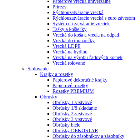
Papierové vrecká univerzálne
Prírezy
Rýchlouzatváracie vrecká
Rýchlouzatváracie vrecká s euro závesom
Systém na zatváranie vreciek
Tašky a košieľky
Vrecká do koša a vrecia na odpad
Vrecká do mrazničky
Vrecká LDPE
Vrecká na hydinu
Vrecká na výrobu ľadových kociek
Vrecká rolované
Stolovanie
Krajky a rozetky
Papierové dekoračné krajky
Papierové rozetky
Rozetky PREMIUM
Obrúsky
Obrúsky 1-vrstvové
Obrúsky 1/8 skladanie
Obrúsky 2-vrstvové
Obrúsky 3-vrstvové
Obrúsky biele
Obrúsky DEKOSTAR
Obrúsky do zásobníkov a zásobníky