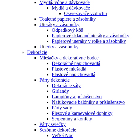
Mydlá, vône a dávkovače
Mydlá a dávkovače
Osviežovače vzduchu
Toaletné papiere a zásobníky
Uteráky a zásobníky
Odpadkový kôš
Papierové skladané uteráky a zásobníky
Papierové uteráky v rolke a zásobníky
Utierky a zásobníky
Dekorácie
Miešačky a dekoratívne bodce
Dekoračné napichovadlá
Plastové miešadlá
Plastové napichovadlá
Párty dekorácie
Dekorácie sály
Girlandy
Lampióny a príslušenstvo
Nafukovacie balóniky a príslušenstvo
Párty sady
Plesové a karnevalové doplnky
Serpentíny a konfety
Párty sviečky
Sezónne dekorácie
Veľká Noc