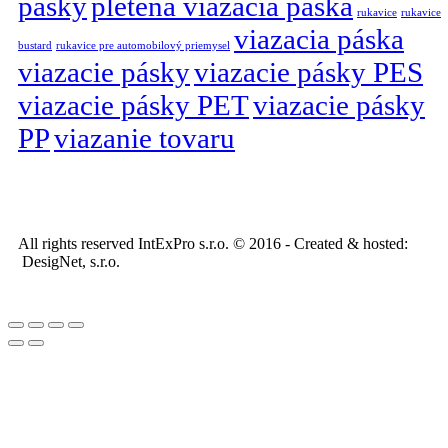
pásky
pletená viazacia páska
rukavice
rukavice
viazacia páska
bustard
rukavice pre automobilový priemysel
viazacie pásky
viazacie pásky PES
viazacie pásky PET
viazacie pásky
PP
viazanie tovaru
All rights reserved IntExPro s.r.o. © 2016 - Created & hosted:
DesigNet, s.r.o.