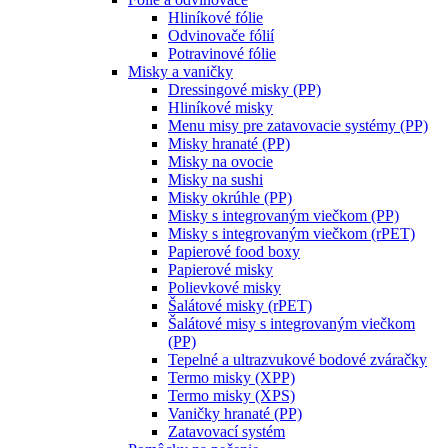
Hliníkové fólie
Odvinovače fólií
Potravinové fólie
Misky a vaničky
Dressingové misky (PP)
Hliníkové misky
Menu misy pre zatavovacie systémy (PP)
Misky hranaté (PP)
Misky na ovocie
Misky na sushi
Misky okrúhle (PP)
Misky s integrovaným viečkom (PP)
Misky s integrovaným viečkom (rPET)
Papierové food boxy
Papierové misky
Polievkové misky
Šalátové misky (rPET)
Šalátové misy s integrovaným viečkom
(PP)
Tepelné a ultrazvukové bodové zváračky
Termo misky (XPP)
Termo misky (XPS)
Vaničky hranaté (PP)
Zatavovací systém