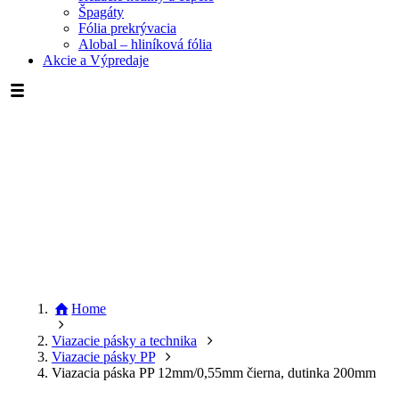
Špagáty
Fólia prekrývacia
Alobal – hliníková fólia
Akcie a Výpredaje
Home
Viazacie pásky a technika
Viazacie pásky PP
Viazacia páska PP 12mm/0,55mm čierna, dutinka 200mm