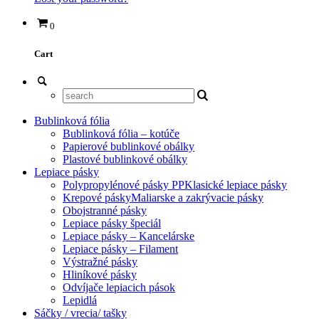
0
Cart
Bublinková fólia
Bublinková fólia – kotúče
Papierové bublinkové obálky
Plastové bublinkové obálky
Lepiace pásky
Polypropylénové pásky PP
Klasické lepiace pásky
Krepové pásky
Maliarske a zakrývacie pásky
Obojstranné pásky
Lepiace pásky špeciál
Lepiace pásky – Kancelárske
Lepiace pásky – Filament
Výstražné pásky
Hliníkové pásky
Odvíjače lepiacich pások
Lepidlá
Sáčky / vrecia/ tašky