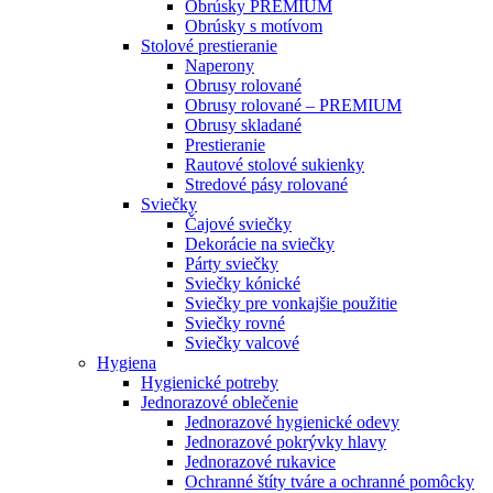
Obrúsky PREMIUM
Obrúsky s motívom
Stolové prestieranie
Naperony
Obrusy rolované
Obrusy rolované – PREMIUM
Obrusy skladané
Prestieranie
Rautové stolové sukienky
Stredové pásy rolované
Sviečky
Čajové sviečky
Dekorácie na sviečky
Párty sviečky
Sviečky kónické
Sviečky pre vonkajšie použitie
Sviečky rovné
Sviečky valcové
Hygiena
Hygienické potreby
Jednorazové oblečenie
Jednorazové hygienické odevy
Jednorazové pokrývky hlavy
Jednorazové rukavice
Ochranné štíty tváre a ochranné pomôcky