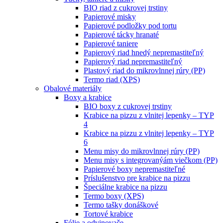
BIO riad z cukrovej trstiny
Papierové misky
Papierové podložky pod tortu
Papierové tácky hranaté
Papierové taniere
Papierový riad hnedý nepremastiteľný
Papierový riad nepremastiteľný
Plastový riad do mikrovlnnej rúry (PP)
Termo riad (XPS)
Obalové materiály
Boxy a krabice
BIO boxy z cukrovej trstiny
Krabice na pizzu z vlnitej lepenky – TYP
4
Krabice na pizzu z vlnitej lepenky – TYP
6
Menu misy do mikrovlnnej rúry (PP)
Menu misy s integrovanýám viečkom (PP)
Papierové boxy nepremastiteľné
Príslušenstvo pre krabice na pizzu
Špeciálne krabice na pizzu
Termo boxy (XPS)
Termo tašky donáškové
Tortové krabice
Fólie a odvinovače