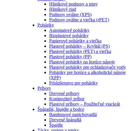
Hliníkové podnosy a misy
Hliníkový riad
Podnosy oválne (XPS)
Podnosy oválne a viečka (rPET)
Poháriky
Automatové poháriky
Bioplastové poháriky
Papierové poháriky a viečka
Plastové poháriky – Kryštál (PS)
Plastové poháriky (PET) a viečka
Plastové poháriky (PP)
Plastové poháriky na horúce nápoje
Plastové poháriky pre ochladzovače vody
Poháriky pre horúce a alkoholické nápoje
(XPP)
Príslušenstvo pre poháriky
Príbory
Drevené príbory
Kompozitný príbor
Plastové príbory – Použiteľné viackrát
Špáradlá, špajdle a bodce
Bambusové napichovadlá
Drevené špáradlá
Špajdle
Tácky, taniere a misky