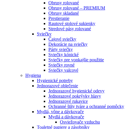
Obrusy rolované
Obrusy rolované – PREMIUM
Obrusy skladané
Prestieranie
Rautové stolové sukienky
Stredové pásy rolované
Sviečky
Čajové sviečky
Dekorácie na sviečky
Párty sviečky
Sviečky kónické
Sviečky pre vonkajšie použitie
Sviečky rovné
Sviečky valcové
Hygiena
Hygienické potreby
Jednorazové oblečenie
Jednorazové hygienické odevy
Jednorazové pokrývky hlavy
Jednorazové rukavice
Ochranné štíty tváre a ochranné pomôcky
Mydlá, vône a dávkovače
Mydlá a dávkovače
Osviežovače vzduchu
Toaletné papiere a zásobníky