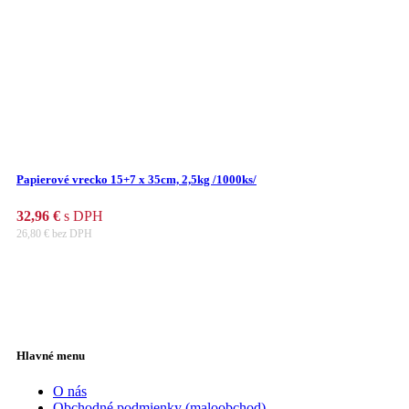
Papierové vrecko 15+7 x 35cm, 2,5kg /1000ks/
32,96
€
s DPH
26,80
€
bez DPH
Hlavné menu
O nás
Obchodné podmienky (maloobchod)