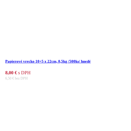
Papierové vrecko 10+5 x 22cm, 0,5kg /500ks/ hnedé
8,00
€
s DPH
6,50
€
bez DPH