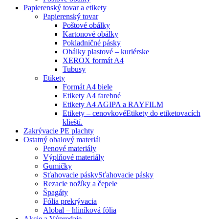
Papierenský tovar a etikety
Papierenský tovar
Poštové obálky
Kartonové obálky
Pokladničné pásky
Obálky plastové – kuriérske
XEROX formát A4
Tubusy
Etikety
Formát A4 biele
Etikety A4 farebné
Etikety A4 AGIPA a RAYFILM
Etikety – cenovkové
Etikety do etiketovacích
klieští.
Zakrývacie PE plachty
Ostatný obalový materiál
Penové materiály
Výplňové materiály
Gumičky
Sťahovacie pásky
Sťahovacie pásky
Rezacie nožíky a čepele
Špagáty
Fólia prekrývacia
Alobal – hliníková fólia
Akcie a Výpredaje