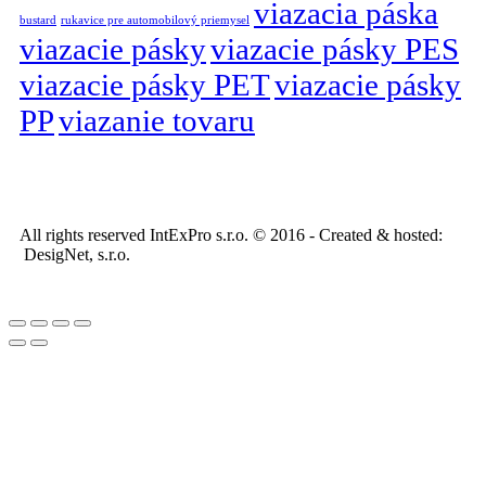
viazacia páska
bustard
rukavice pre automobilový priemysel
viazacie pásky
viazacie pásky PES
viazacie pásky PET
viazacie pásky
PP
viazanie tovaru
All rights reserved IntExPro s.r.o. © 2016 - Created & hosted:
DesigNet, s.r.o.