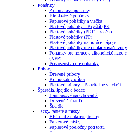
Poháriky
Automatové poháriky
Bioplastové poháriky
Papierové poháriky a viečka
Plastové poháriky – Kryštál (PS)
Plastové poháriky (PET) a viečka
Plastové poháriky (PP)
Plastové poháriky na horúce nápoje
Plastové poháriky pre ochladzovače vody
Poháriky pre horúce a alkoholické nápoje
(XPP)
Príslušenstvo pre poháriky
Príbory
Drevené príbory
Kompozitný príbor
Plastové príbory – Použiteľné viackrát
Špáradlá, špajdle a bodce
Bambusové napichovadlá
Drevené špáradlá
Špajdle
Tácky, taniere a misky
BIO riad z cukrovej trstiny
Papierové misky
Papierové podložky pod tortu