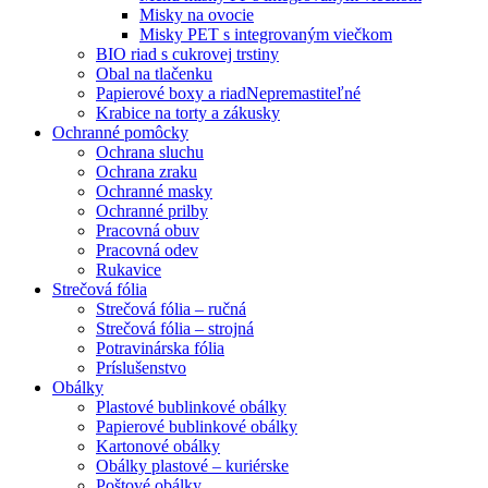
Misky na ovocie
Misky PET s integrovaným viečkom
BIO riad s cukrovej trstiny
Obal na tlačenku
Papierové boxy a riad
Nepremastiteľné
Krabice na torty a zákusky
Ochranné pomôcky
Ochrana sluchu
Ochrana zraku
Ochranné masky
Ochranné prilby
Pracovná obuv
Pracovná odev
Rukavice
Strečová fólia
Strečová fólia – ručná
Strečová fólia – strojná
Potravinárska fólia
Príslušenstvo
Obálky
Plastové bublinkové obálky
Papierové bublinkové obálky
Kartonové obálky
Obálky plastové – kuriérske
Poštové obálky