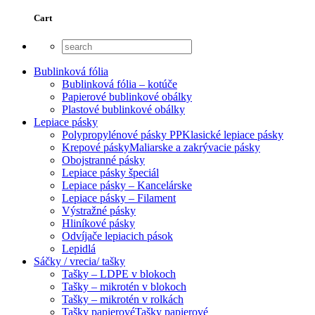
Cart
Bublinková fólia
Bublinková fólia – kotúče
Papierové bublinkové obálky
Plastové bublinkové obálky
Lepiace pásky
Polypropylénové pásky PP
Klasické lepiace pásky
Krepové pásky
Maliarske a zakrývacie pásky
Obojstranné pásky
Lepiace pásky špeciál
Lepiace pásky – Kancelárske
Lepiace pásky – Filament
Výstražné pásky
Hliníkové pásky
Odvíjače lepiacich pások
Lepidlá
Sáčky / vrecia/ tašky
Tašky – LDPE v blokoch
Tašky – mikrotén v blokoch
Tašky – mikrotén v rolkách
Tašky papierové
Tašky papierové