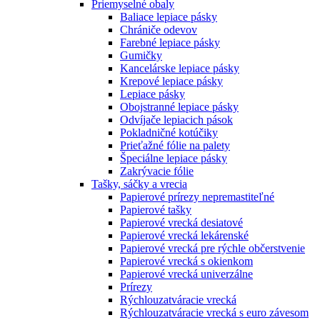
Priemyselné obaly
Baliace lepiace pásky
Chrániče odevov
Farebné lepiace pásky
Gumičky
Kancelárske lepiace pásky
Krepové lepiace pásky
Lepiace pásky
Obojstranné lepiace pásky
Odvíjače lepiacich pások
Pokladničné kotúčiky
Prieťažné fólie na palety
Špeciálne lepiace pásky
Zakrývacie fólie
Tašky, sáčky a vrecia
Papierové prírezy nepremastiteľné
Papierové tašky
Papierové vrecká desiatové
Papierové vrecká lekárenské
Papierové vrecká pre rýchle občerstvenie
Papierové vrecká s okienkom
Papierové vrecká univerzálne
Prírezy
Rýchlouzatváracie vrecká
Rýchlouzatváracie vrecká s euro závesom