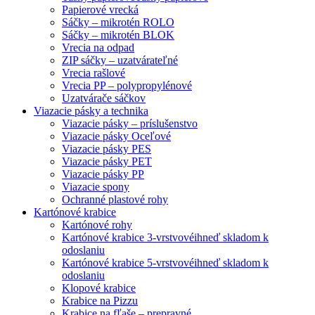
Papierové vrecká
Sáčky – mikrotén ROLO
Sáčky – mikrotén BLOK
Vrecia na odpad
ZIP sáčky – uzatvárateľné
Vrecia rašlové
Vrecia PP – polypropylénové
Uzatvárače sáčkov
Viazacie pásky a technika
Viazacie pásky – príslušenstvo
Viazacie pásky Oceľové
Viazacie pásky PES
Viazacie pásky PET
Viazacie pásky PP
Viazacie spony
Ochranné plastové rohy
Kartónové krabice
Kartónové rohy
Kartónové krabice 3-vrstvové
ihneď skladom k
odoslaniu
Kartónové krabice 5-vrstvové
ihneď skladom k
odoslaniu
Klopové krabice
Krabice na Pizzu
Krabice na fľaše – prepravné