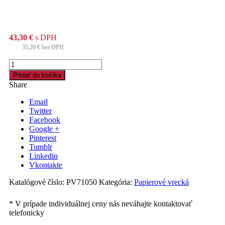
43,30
€
s DPH
35,20
€
bez DPH
množstvo
Papierové
Pridať do košíka
vrecko
Share
20+7
x
Email
45cm,
Twitter
5,0kg
Facebook
/1000ks/
Google +
Pinterest
Tumblr
Linkedin
Vkontakte
Katalógové číslo:
PV71050
Kategória:
Papierové vrecká