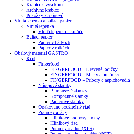
Krabice s výsekom
Archívne krabice
Preložky kartónové
Vlnitá lepenka a baliaci papier
Vlnitá lepenka
Vlnitá lepenka – kotúče
Baliaci papier
Papier v hárkoch
Papier v rolkách
Obalový materiál GASTRO
Riad
Fingerfood
FINGERFOOD – Drevené lodičky
FINGERFOOD – Misky a poháriky
FINGERFOOD – Príbory a napichovadlá
Nápojové slamky
Bambusové slamky
Kompozitné slamky
Papierové slamky
Opakovane použiteľný riad
Podnosy a tácy
Hliníkové podnosy a misy
Hliníkový riad
Podnosy oválne (XPS)
Podnosy oválne a viečka (rPET)