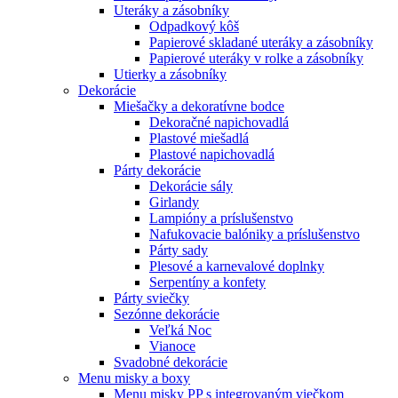
Uteráky a zásobníky
Odpadkový kôš
Papierové skladané uteráky a zásobníky
Papierové uteráky v rolke a zásobníky
Utierky a zásobníky
Dekorácie
Miešačky a dekoratívne bodce
Dekoračné napichovadlá
Plastové miešadlá
Plastové napichovadlá
Párty dekorácie
Dekorácie sály
Girlandy
Lampióny a príslušenstvo
Nafukovacie balóniky a príslušenstvo
Párty sady
Plesové a karnevalové doplnky
Serpentíny a konfety
Párty sviečky
Sezónne dekorácie
Veľká Noc
Vianoce
Svadobné dekorácie
Menu misky a boxy
Menu misky PP s integrovaným viečkom