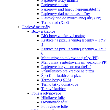
Papierové tácky hranaté
Papierové taniere
Papierový riad hnedý nepremastiteľný
Papierový riad nepremastiteľný
Plastový riad do mikrovlnnej rúry (PP)
Termo riad (XPS)
Obalové materiály
Boxy a krabice
BIO boxy z cukrovej trstiny
Krabice na pizzu z vlnitej lepenky – TYP
4
Krabice na pizzu z vlnitej lepenky – TYP
6
Menu misy do mikrovlnnej rúry (PP)
Menu misy s integrovanýám viečkom (PP)
Papierové boxy nepremastiteľné
Príslušenstvo pre krabice na pizzu
Špeciálne krabice na pizzu
Termo boxy (XPS)
Termo tašky donáškové
Tortové krabice
Fólie a odvinovače
Hliníkové fólie
Odvinovače fólií
Potravinové fólie