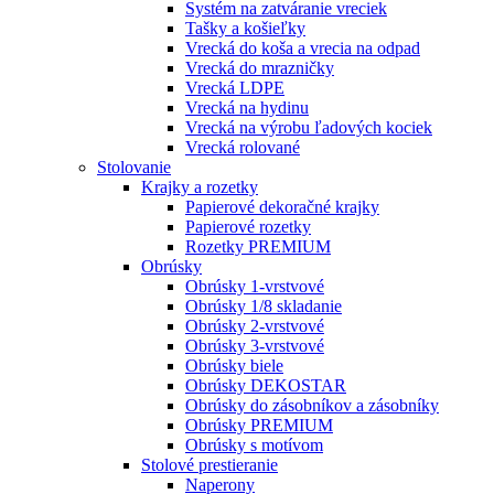
Systém na zatváranie vreciek
Tašky a košieľky
Vrecká do koša a vrecia na odpad
Vrecká do mrazničky
Vrecká LDPE
Vrecká na hydinu
Vrecká na výrobu ľadových kociek
Vrecká rolované
Stolovanie
Krajky a rozetky
Papierové dekoračné krajky
Papierové rozetky
Rozetky PREMIUM
Obrúsky
Obrúsky 1-vrstvové
Obrúsky 1/8 skladanie
Obrúsky 2-vrstvové
Obrúsky 3-vrstvové
Obrúsky biele
Obrúsky DEKOSTAR
Obrúsky do zásobníkov a zásobníky
Obrúsky PREMIUM
Obrúsky s motívom
Stolové prestieranie
Naperony