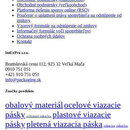
Obchodné podmienky (veľkoobchod)
Platforma riešenia sporov online (RSO)
Poučenie o uplatnení práva spotrebiteľa na odstúpenie od
zmluvy
Vzorový formulár na odstúpenie od zmluvy
Informačný formulár voči spotrebiteľovi
Ochrana osobných údajov
Kontakt
IntExPro s.r.o.
Bratislavská cesta 112, 925 32 Veľká Mača
0910 751 051
+421 910 751 051
info@packaging.sk
Značky produktu
obalový materiál
ocelové viazacie
pásky
plastové viazacie
ochranné rukavice
pásky
pletená viazacia páska
rukavice
rukavice