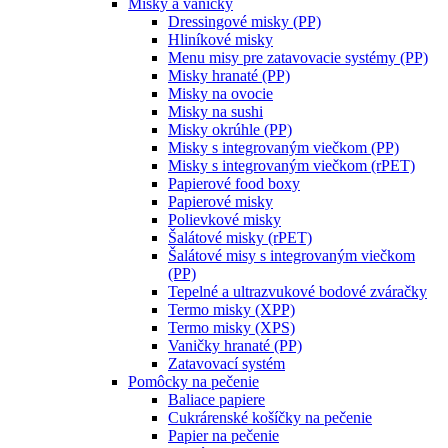
Misky a vaničky
Dressingové misky (PP)
Hliníkové misky
Menu misy pre zatavovacie systémy (PP)
Misky hranaté (PP)
Misky na ovocie
Misky na sushi
Misky okrúhle (PP)
Misky s integrovaným viečkom (PP)
Misky s integrovaným viečkom (rPET)
Papierové food boxy
Papierové misky
Polievkové misky
Šalátové misky (rPET)
Šalátové misy s integrovaným viečkom
(PP)
Tepelné a ultrazvukové bodové zváračky
Termo misky (XPP)
Termo misky (XPS)
Vaničky hranaté (PP)
Zatavovací systém
Pomôcky na pečenie
Baliace papiere
Cukrárenské košíčky na pečenie
Papier na pečenie