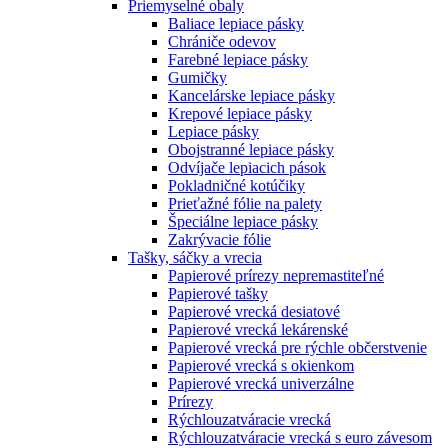
Priemyselné obaly
Baliace lepiace pásky
Chrániče odevov
Farebné lepiace pásky
Gumičky
Kancelárske lepiace pásky
Krepové lepiace pásky
Lepiace pásky
Obojstranné lepiace pásky
Odvíjače lepiacich pások
Pokladničné kotúčiky
Prieťažné fólie na palety
Špeciálne lepiace pásky
Zakrývacie fólie
Tašky, sáčky a vrecia
Papierové prírezy nepremastiteľné
Papierové tašky
Papierové vrecká desiatové
Papierové vrecká lekárenské
Papierové vrecká pre rýchle občerstvenie
Papierové vrecká s okienkom
Papierové vrecká univerzálne
Prírezy
Rýchlouzatváracie vrecká
Rýchlouzatváracie vrecká s euro závesom