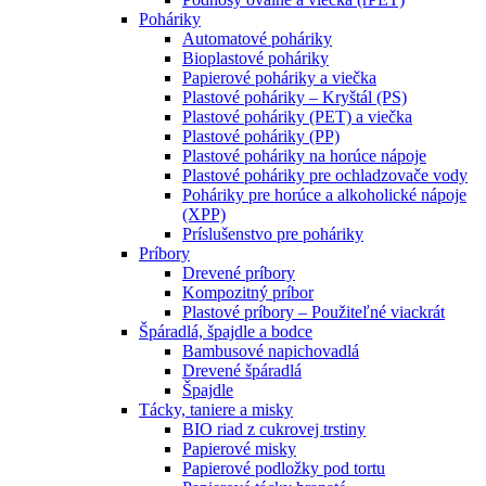
Poháriky
Automatové poháriky
Bioplastové poháriky
Papierové poháriky a viečka
Plastové poháriky – Kryštál (PS)
Plastové poháriky (PET) a viečka
Plastové poháriky (PP)
Plastové poháriky na horúce nápoje
Plastové poháriky pre ochladzovače vody
Poháriky pre horúce a alkoholické nápoje
(XPP)
Príslušenstvo pre poháriky
Príbory
Drevené príbory
Kompozitný príbor
Plastové príbory – Použiteľné viackrát
Špáradlá, špajdle a bodce
Bambusové napichovadlá
Drevené špáradlá
Špajdle
Tácky, taniere a misky
BIO riad z cukrovej trstiny
Papierové misky
Papierové podložky pod tortu