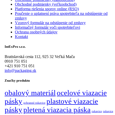
Obchodné podmienky (veľkoobchod)
Platforma riešenia sporov online (RSO)
Poučenie o uplatnení práva spotrebiteľa na odstúpenie od
zmluvy
Vzorový formulár na odstúpenie od zmluvy
Informačný formulár voči spotrebiteľovi
Ochrana osobných údajov
Kontakt
IntExPro s.r.o.
Bratislavská cesta 112, 925 32 Veľká Mača
0910 751 051
+421 910 751 051
info@packaging.sk
Značky produktu
obalový materiál
ocelové viazacie
pásky
plastové viazacie
ochranné rukavice
pásky
pletená viazacia páska
rukavice
rukavice