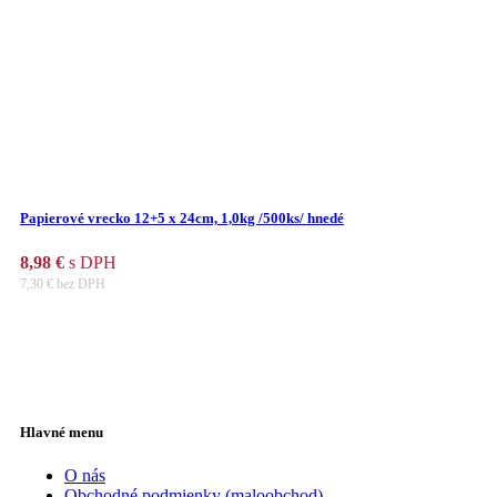
Papierové vrecko 12+5 x 24cm, 1,0kg /500ks/ hnedé
8,98
€
s DPH
7,30
€
bez DPH
Hlavné menu
O nás
Obchodné podmienky (maloobchod)