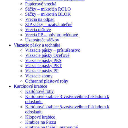
Papierové vrecká
Sáčky – mikrotén ROLO
Sáčky – mikrotén BLOK
Vrecia na odpad
ZIP sáčky – uzatvárateľné
Vrecia rašlové
Vrecia PP – polypropylénové
Uzatvárače sáčkov
Viazacie pásky a technika
Viazacie pásky – príslušenstvo
Viazacie pásky Oceľové
Viazacie pásky PES
Viazacie pásky PET
Viazacie pásky PP
Viazacie spony
Ochranné plastové rohy
Kartónové krabice
Kartónové rohy
Kartónové krabice 3-vrstvové
ihneď skladom k
odoslaniu
Kartónové krabice 5-vrstvové
ihneď skladom k
odoslaniu
Klopové krabice
Krabice na Pizzu
Krabice na fľaše – prepravné