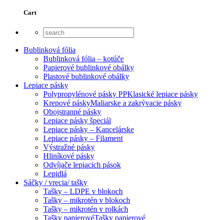
Cart
Bublinková fólia
Bublinková fólia – kotúče
Papierové bublinkové obálky
Plastové bublinkové obálky
Lepiace pásky
Polypropylénové pásky PP
Klasické lepiace pásky
Krepové pásky
Maliarske a zakrývacie pásky
Obojstranné pásky
Lepiace pásky špeciál
Lepiace pásky – Kancelárske
Lepiace pásky – Filament
Výstražné pásky
Hliníkové pásky
Odvíjače lepiacich pások
Lepidlá
Sáčky / vrecia/ tašky
Tašky – LDPE v blokoch
Tašky – mikrotén v blokoch
Tašky – mikrotén v rolkách
Tašky papierové
Tašky papierové