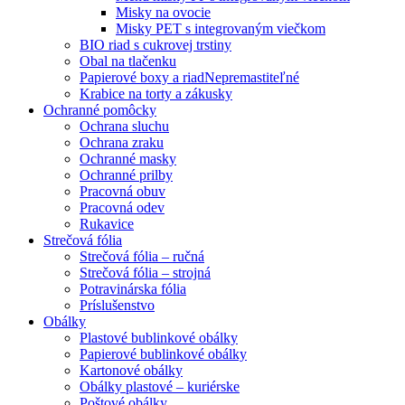
Misky na ovocie
Misky PET s integrovaným viečkom
BIO riad s cukrovej trstiny
Obal na tlačenku
Papierové boxy a riad
Nepremastiteľné
Krabice na torty a zákusky
Ochranné pomôcky
Ochrana sluchu
Ochrana zraku
Ochranné masky
Ochranné prilby
Pracovná obuv
Pracovná odev
Rukavice
Strečová fólia
Strečová fólia – ručná
Strečová fólia – strojná
Potravinárska fólia
Príslušenstvo
Obálky
Plastové bublinkové obálky
Papierové bublinkové obálky
Kartonové obálky
Obálky plastové – kuriérske
Poštové obálky