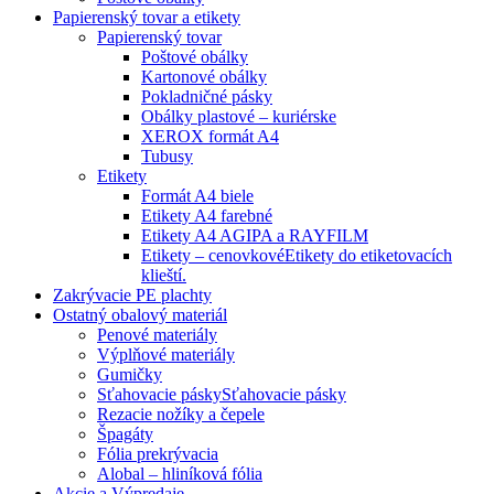
Papierenský tovar a etikety
Papierenský tovar
Poštové obálky
Kartonové obálky
Pokladničné pásky
Obálky plastové – kuriérske
XEROX formát A4
Tubusy
Etikety
Formát A4 biele
Etikety A4 farebné
Etikety A4 AGIPA a RAYFILM
Etikety – cenovkové
Etikety do etiketovacích
klieští.
Zakrývacie PE plachty
Ostatný obalový materiál
Penové materiály
Výplňové materiály
Gumičky
Sťahovacie pásky
Sťahovacie pásky
Rezacie nožíky a čepele
Špagáty
Fólia prekrývacia
Alobal – hliníková fólia
Akcie a Výpredaje