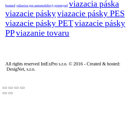
viazacia páska
bustard
rukavice pre automobilový priemysel
viazacie pásky
viazacie pásky PES
viazacie pásky PET
viazacie pásky
PP
viazanie tovaru
All rights reserved IntExPro s.r.o. © 2016 - Created & hosted:
DesigNet, s.r.o.