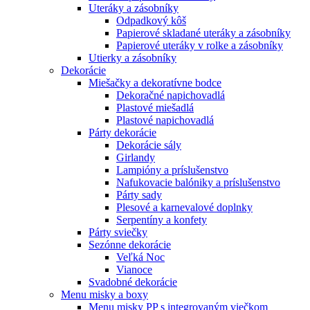
Uteráky a zásobníky
Odpadkový kôš
Papierové skladané uteráky a zásobníky
Papierové uteráky v rolke a zásobníky
Utierky a zásobníky
Dekorácie
Miešačky a dekoratívne bodce
Dekoračné napichovadlá
Plastové miešadlá
Plastové napichovadlá
Párty dekorácie
Dekorácie sály
Girlandy
Lampióny a príslušenstvo
Nafukovacie balóniky a príslušenstvo
Párty sady
Plesové a karnevalové doplnky
Serpentíny a konfety
Párty sviečky
Sezónne dekorácie
Veľká Noc
Vianoce
Svadobné dekorácie
Menu misky a boxy
Menu misky PP s integrovaným viečkom