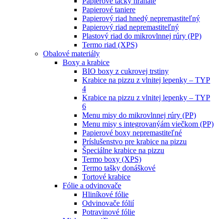
Papierové tácky hranaté
Papierové taniere
Papierový riad hnedý nepremastiteľný
Papierový riad nepremastiteľný
Plastový riad do mikrovlnnej rúry (PP)
Termo riad (XPS)
Obalové materiály
Boxy a krabice
BIO boxy z cukrovej trstiny
Krabice na pizzu z vlnitej lepenky – TYP
4
Krabice na pizzu z vlnitej lepenky – TYP
6
Menu misy do mikrovlnnej rúry (PP)
Menu misy s integrovanýám viečkom (PP)
Papierové boxy nepremastiteľné
Príslušenstvo pre krabice na pizzu
Špeciálne krabice na pizzu
Termo boxy (XPS)
Termo tašky donáškové
Tortové krabice
Fólie a odvinovače
Hliníkové fólie
Odvinovače fólií
Potravinové fólie