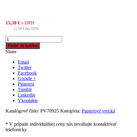
15,38
€
s DPH
12,50
€
bez DPH
množstvo
Papierové
Pridať do košíka
vrecko
Share
15+7
x
Email
35cm,
Twitter
2,5kg
Facebook
/500ks/
Google +
hnedé
Pinterest
Tumblr
Linkedin
Vkontakte
Katalógové číslo:
PV70925
Kategória:
Papierové vrecká