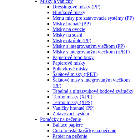
Misky a vaničky
Dressingové misky (PP)
Hliníkové misky
Menu misy pre zatavovacie systémy (PP)
Misky hranaté (PP)
Misky na ovocie
Misky na sushi
Misky okrúhle (PP)
Misky s integrovaným viečkom (PP)
Misky s integrovaným viečkom (rPET)
Papierové food boxy
Papierové misky
Polievkové misky
Šalátové misky (rPET)
Šalátové misy s integrovaným viečkom
(PP)
Tepelné a ultrazvukové bodové zváračky
Termo misky (XPP)
Termo misky (XPS)
Vaničky hranaté (PP)
Zatavovací systém
Pomôcky na pečenie
Baliace papiere
Cukrárenské košíčky na pečenie
Papier na pečenie