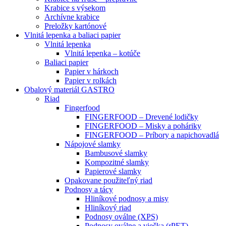
Krabice s výsekom
Archívne krabice
Preložky kartónové
Vlnitá lepenka a baliaci papier
Vlnitá lepenka
Vlnitá lepenka – kotúče
Baliaci papier
Papier v hárkoch
Papier v rolkách
Obalový materiál GASTRO
Riad
Fingerfood
FINGERFOOD – Drevené lodičky
FINGERFOOD – Misky a poháriky
FINGERFOOD – Príbory a napichovadlá
Nápojové slamky
Bambusové slamky
Kompozitné slamky
Papierové slamky
Opakovane použiteľný riad
Podnosy a tácy
Hliníkové podnosy a misy
Hliníkový riad
Podnosy oválne (XPS)
Podnosy oválne a viečka (rPET)