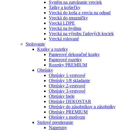
Systém na zatváranie vreciek
Tašky a košieľky
Vrecká do koša a vrecia na odpad
Vrecká do mrazničky
Vrecká LDPE
Vrecká na hydinu
Vrecká na výrobu ľadových kociek
Vrecká rolované
Stolovanie
Krajky a rozetky
Papierové dekoračné krajky
Papierové rozetky
Rozetky PREMIUM
Obrúsky
Obrúsky 1-vrstvové
Obrúsky 1/8 skladanie
Obrúsky 2-vrstvové
Obrúsky 3-vrstvové
Obrúsky biele
Obrúsky DEKOSTAR
Obrúsky do zásobníkov a zásobníky
Obrúsky PREMIUM
Obrúsky s motívom
Stolové prestieranie
Naperony