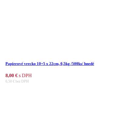
Papierové vrecko 10+5 x 22cm, 0,5kg /500ks/ hnedé
8,00
€
s DPH
6,50
€
bez DPH