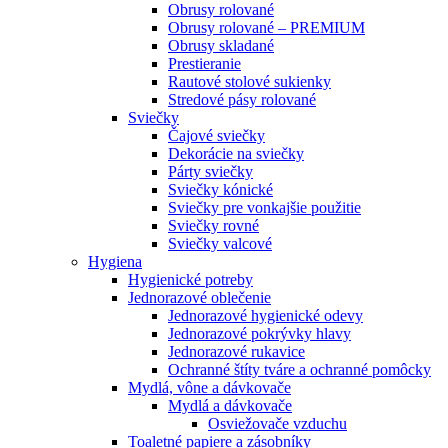
Obrusy rolované
Obrusy rolované – PREMIUM
Obrusy skladané
Prestieranie
Rautové stolové sukienky
Stredové pásy rolované
Sviečky
Čajové sviečky
Dekorácie na sviečky
Párty sviečky
Sviečky kónické
Sviečky pre vonkajšie použitie
Sviečky rovné
Sviečky valcové
Hygiena
Hygienické potreby
Jednorazové oblečenie
Jednorazové hygienické odevy
Jednorazové pokrývky hlavy
Jednorazové rukavice
Ochranné štíty tváre a ochranné pomôcky
Mydlá, vône a dávkovače
Mydlá a dávkovače
Osviežovače vzduchu
Toaletné papiere a zásobníky