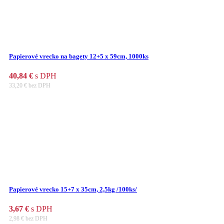
Papierové vrecko na bagety 12+5 x 59cm, 1000ks
40,84
€
s DPH
33,20
€
bez DPH
Papierové vrecko 15+7 x 35cm, 2,5kg /100ks/
3,67
€
s DPH
2,98
€
bez DPH