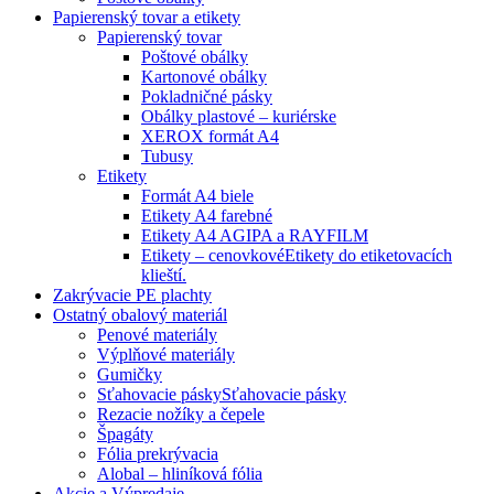
Papierenský tovar a etikety
Papierenský tovar
Poštové obálky
Kartonové obálky
Pokladničné pásky
Obálky plastové – kuriérske
XEROX formát A4
Tubusy
Etikety
Formát A4 biele
Etikety A4 farebné
Etikety A4 AGIPA a RAYFILM
Etikety – cenovkové
Etikety do etiketovacích
klieští.
Zakrývacie PE plachty
Ostatný obalový materiál
Penové materiály
Výplňové materiály
Gumičky
Sťahovacie pásky
Sťahovacie pásky
Rezacie nožíky a čepele
Špagáty
Fólia prekrývacia
Alobal – hliníková fólia
Akcie a Výpredaje