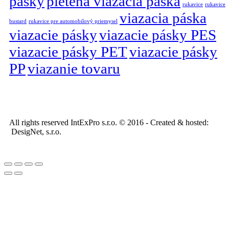
pásky
pletená viazacia páska
rukavice
rukavice
viazacia páska
bustard
rukavice pre automobilový priemysel
viazacie pásky
viazacie pásky PES
viazacie pásky PET
viazacie pásky
PP
viazanie tovaru
All rights reserved IntExPro s.r.o. © 2016 - Created & hosted:
DesigNet, s.r.o.