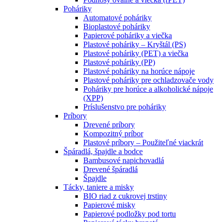
Poháriky
Automatové poháriky
Bioplastové poháriky
Papierové poháriky a viečka
Plastové poháriky – Kryštál (PS)
Plastové poháriky (PET) a viečka
Plastové poháriky (PP)
Plastové poháriky na horúce nápoje
Plastové poháriky pre ochladzovače vody
Poháriky pre horúce a alkoholické nápoje
(XPP)
Príslušenstvo pre poháriky
Príbory
Drevené príbory
Kompozitný príbor
Plastové príbory – Použiteľné viackrát
Špáradlá, špajdle a bodce
Bambusové napichovadlá
Drevené špáradlá
Špajdle
Tácky, taniere a misky
BIO riad z cukrovej trstiny
Papierové misky
Papierové podložky pod tortu