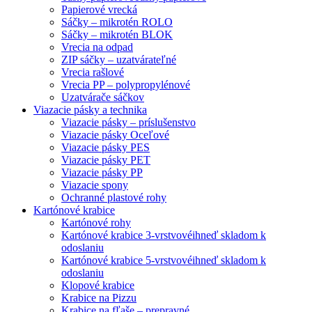
Papierové vrecká
Sáčky – mikrotén ROLO
Sáčky – mikrotén BLOK
Vrecia na odpad
ZIP sáčky – uzatvárateľné
Vrecia rašlové
Vrecia PP – polypropylénové
Uzatvárače sáčkov
Viazacie pásky a technika
Viazacie pásky – príslušenstvo
Viazacie pásky Oceľové
Viazacie pásky PES
Viazacie pásky PET
Viazacie pásky PP
Viazacie spony
Ochranné plastové rohy
Kartónové krabice
Kartónové rohy
Kartónové krabice 3-vrstvové
ihneď skladom k
odoslaniu
Kartónové krabice 5-vrstvové
ihneď skladom k
odoslaniu
Klopové krabice
Krabice na Pizzu
Krabice na fľaše – prepravné