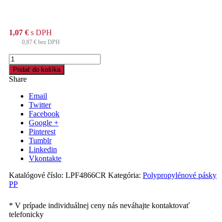
1,07
€
s DPH
0,87
€
bez DPH
množstvo
Lepiaca
Pridať do košíka
páska
Share
48mm
x
Email
66m
Twitter
Acryl,
Facebook
čierna
Google +
Pinterest
Tumblr
Linkedin
Vkontakte
Katalógové číslo:
LPF4866CR
Kategória:
Polypropylénové pásky
PP