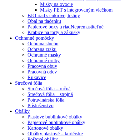
Misky na ovocie
Misky PET s integrovaným viečkom
BIO riad s cukrovej trstiny
Obal na tlačenku
Papierové boxy a riad
Nepremastiteľné
Krabice na torty a zákusky
Ochranné pomôcky
Ochrana sluchu
Ochrana zraku
Ochranné masky
Ochranné prilby
Pracovná obuv
Pracovná odev
Rukavice
Strečová fólia
Strečová fólia – ručná
Strečová fólia – strojná
Potravinárska fólia
Príslušenstvo
Obálky
Plastové bublinkové obálky
Papierové bublinkové obálky
Kartonové obálky
Obálky plastové – kuriérske
Poštové obálky