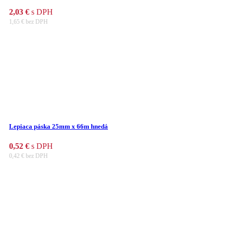
2,03
€
s DPH
1,65
€
bez DPH
Lepiaca páska 25mm x 66m hnedá
0,52
€
s DPH
0,42
€
bez DPH