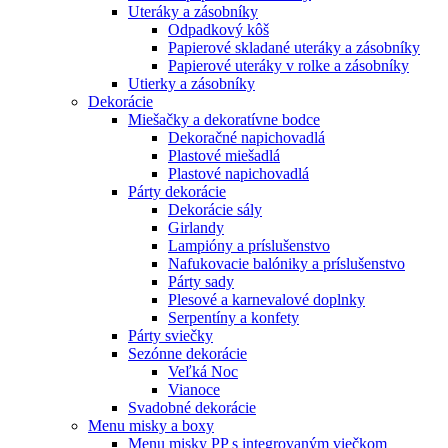
Uteráky a zásobníky
Odpadkový kôš
Papierové skladané uteráky a zásobníky
Papierové uteráky v rolke a zásobníky
Utierky a zásobníky
Dekorácie
Miešačky a dekoratívne bodce
Dekoračné napichovadlá
Plastové miešadlá
Plastové napichovadlá
Párty dekorácie
Dekorácie sály
Girlandy
Lampióny a príslušenstvo
Nafukovacie balóniky a príslušenstvo
Párty sady
Plesové a karnevalové doplnky
Serpentíny a konfety
Párty sviečky
Sezónne dekorácie
Veľká Noc
Vianoce
Svadobné dekorácie
Menu misky a boxy
Menu misky PP s integrovaným viečkom