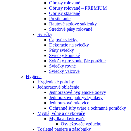
Obrusy rolované
Obrusy rolované – PREMIUM
Obrusy skladané
Prestieranie
Rautové stolové sukienky
Stredové pásy rolované
Sviečky
Čajové sviečky
Dekorácie na sviečky
Párty sviečky
Sviečky kónické
Sviečky pre vonkajšie použitie
Sviečky rovné
Sviečky valcové
Hygiena
Hygienické potreby
Jednorazové oblečenie
Jednorazové hygienické odevy
Jednorazové pokrývky hlavy
Jednorazové rukavice
Ochranné štíty tváre a ochranné pomôcky
Mydlá, vône a dávkovače
Mydlá a dávkovače
Osviežovače vzduchu
Toaletné papiere a zásobníky