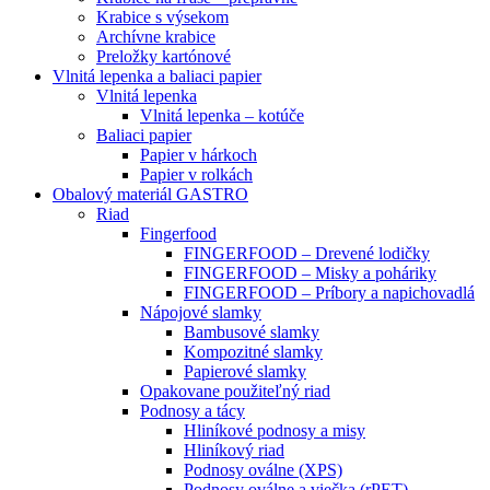
Krabice s výsekom
Archívne krabice
Preložky kartónové
Vlnitá lepenka a baliaci papier
Vlnitá lepenka
Vlnitá lepenka – kotúče
Baliaci papier
Papier v hárkoch
Papier v rolkách
Obalový materiál GASTRO
Riad
Fingerfood
FINGERFOOD – Drevené lodičky
FINGERFOOD – Misky a poháriky
FINGERFOOD – Príbory a napichovadlá
Nápojové slamky
Bambusové slamky
Kompozitné slamky
Papierové slamky
Opakovane použiteľný riad
Podnosy a tácy
Hliníkové podnosy a misy
Hliníkový riad
Podnosy oválne (XPS)
Podnosy oválne a viečka (rPET)