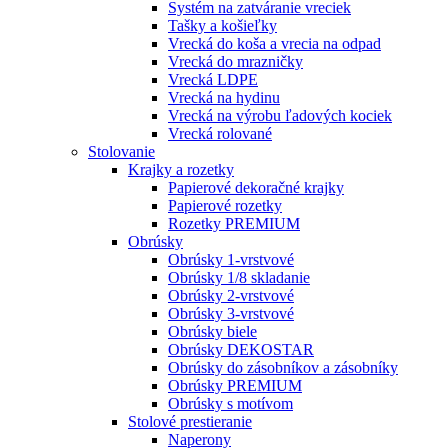
Systém na zatváranie vreciek
Tašky a košieľky
Vrecká do koša a vrecia na odpad
Vrecká do mrazničky
Vrecká LDPE
Vrecká na hydinu
Vrecká na výrobu ľadových kociek
Vrecká rolované
Stolovanie
Krajky a rozetky
Papierové dekoračné krajky
Papierové rozetky
Rozetky PREMIUM
Obrúsky
Obrúsky 1-vrstvové
Obrúsky 1/8 skladanie
Obrúsky 2-vrstvové
Obrúsky 3-vrstvové
Obrúsky biele
Obrúsky DEKOSTAR
Obrúsky do zásobníkov a zásobníky
Obrúsky PREMIUM
Obrúsky s motívom
Stolové prestieranie
Naperony