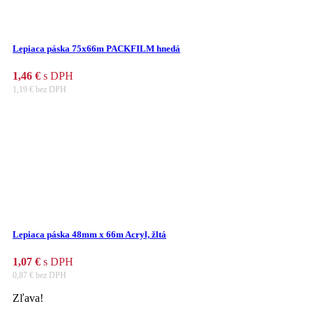
Lepiaca páska 75x66m PACKFILM hnedá
1,46
€
s DPH
1,19
€
bez DPH
Lepiaca páska 48mm x 66m Acryl, žltá
1,07
€
s DPH
0,87
€
bez DPH
Zľava!