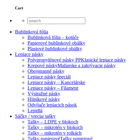
Cart
Bublinková fólia
Bublinková fólia – kotúče
Papierové bublinkové obálky
Plastové bublinkové obálky
Lepiace pásky
Polypropylénové pásky PP
Klasické lepiace pásky
Krepové pásky
Maliarske a zakrývacie pásky
Obojstranné pásky
Lepiace pásky špeciál
Lepiace pásky – Kancelárske
Lepiace pásky – Filament
Výstražné pásky
Hliníkové pásky
Odvíjače lepiacich pások
Lepidlá
Sáčky / vrecia/ tašky
Tašky – LDPE v blokoch
Tašky – mikrotén v blokoch
Tašky – mikrotén v rolkách
Tašky papierové
Tašky papierové