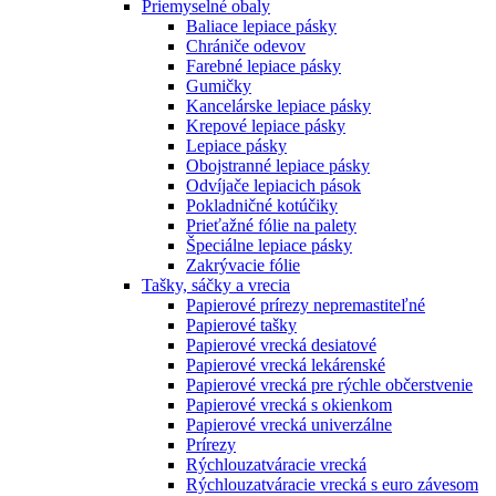
Priemyselné obaly
Baliace lepiace pásky
Chrániče odevov
Farebné lepiace pásky
Gumičky
Kancelárske lepiace pásky
Krepové lepiace pásky
Lepiace pásky
Obojstranné lepiace pásky
Odvíjače lepiacich pások
Pokladničné kotúčiky
Prieťažné fólie na palety
Špeciálne lepiace pásky
Zakrývacie fólie
Tašky, sáčky a vrecia
Papierové prírezy nepremastiteľné
Papierové tašky
Papierové vrecká desiatové
Papierové vrecká lekárenské
Papierové vrecká pre rýchle občerstvenie
Papierové vrecká s okienkom
Papierové vrecká univerzálne
Prírezy
Rýchlouzatváracie vrecká
Rýchlouzatváracie vrecká s euro závesom