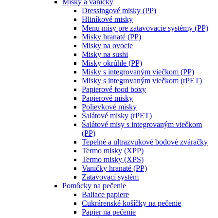
Misky a vaničky
Dressingové misky (PP)
Hliníkové misky
Menu misy pre zatavovacie systémy (PP)
Misky hranaté (PP)
Misky na ovocie
Misky na sushi
Misky okrúhle (PP)
Misky s integrovaným viečkom (PP)
Misky s integrovaným viečkom (rPET)
Papierové food boxy
Papierové misky
Polievkové misky
Šalátové misky (rPET)
Šalátové misy s integrovaným viečkom
(PP)
Tepelné a ultrazvukové bodové zváračky
Termo misky (XPP)
Termo misky (XPS)
Vaničky hranaté (PP)
Zatavovací systém
Pomôcky na pečenie
Baliace papiere
Cukrárenské košíčky na pečenie
Papier na pečenie