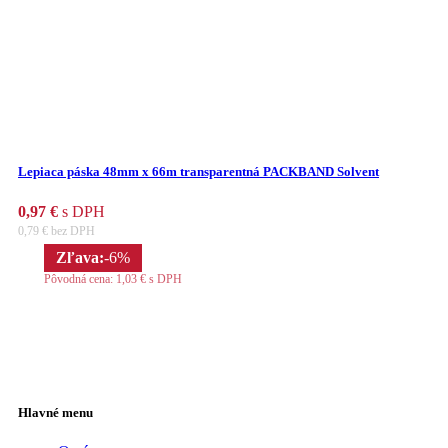
Lepiaca páska 48mm x 66m transparentná PACKBAND Solvent
0,97
€
s DPH
0,79
€
bez DPH
Zľava:
-6%
Pôvodná cena:
1,03
€
s DPH
Hlavné menu