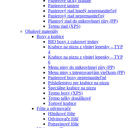
Papierové tácky hranaté
Papierové taniere
Papierový riad hnedý nepremastiteľný
Papierový riad nepremastiteľný
Plastový riad do mikrovlnnej rúry (PP)
Termo riad (XPS)
Obalové materiály
Boxy a krabice
BIO boxy z cukrovej trstiny
Krabice na pizzu z vlnitej lepenky – TYP
4
Krabice na pizzu z vlnitej lepenky – TYP
6
Menu misy do mikrovlnnej rúry (PP)
Menu misy s integrovanýám viečkom (PP)
Papierové boxy nepremastiteľné
Príslušenstvo pre krabice na pizzu
Špeciálne krabice na pizzu
Termo boxy (XPS)
Termo tašky donáškové
Tortové krabice
Fólie a odvinovače
Hliníkové fólie
Odvinovače fólií
Potravinové fólie