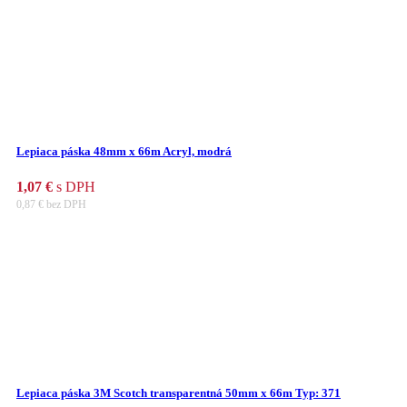
Lepiaca páska 48mm x 66m Acryl, modrá
1,07
€
s DPH
0,87
€
bez DPH
Lepiaca páska 3M Scotch transparentná 50mm x 66m Typ: 371