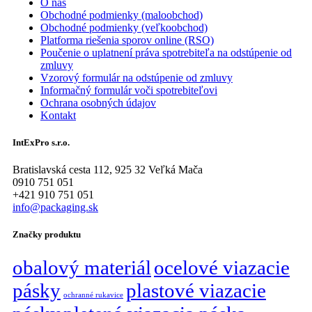
O nás
Obchodné podmienky (maloobchod)
Obchodné podmienky (veľkoobchod)
Platforma riešenia sporov online (RSO)
Poučenie o uplatnení práva spotrebiteľa na odstúpenie od
zmluvy
Vzorový formulár na odstúpenie od zmluvy
Informačný formulár voči spotrebiteľovi
Ochrana osobných údajov
Kontakt
IntExPro s.r.o.
Bratislavská cesta 112, 925 32 Veľká Mača
0910 751 051
+421 910 751 051
info@packaging.sk
Značky produktu
obalový materiál
ocelové viazacie
pásky
plastové viazacie
ochranné rukavice