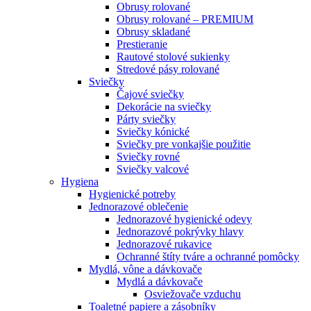
Obrusy rolované
Obrusy rolované – PREMIUM
Obrusy skladané
Prestieranie
Rautové stolové sukienky
Stredové pásy rolované
Sviečky
Čajové sviečky
Dekorácie na sviečky
Párty sviečky
Sviečky kónické
Sviečky pre vonkajšie použitie
Sviečky rovné
Sviečky valcové
Hygiena
Hygienické potreby
Jednorazové oblečenie
Jednorazové hygienické odevy
Jednorazové pokrývky hlavy
Jednorazové rukavice
Ochranné štíty tváre a ochranné pomôcky
Mydlá, vône a dávkovače
Mydlá a dávkovače
Osviežovače vzduchu
Toaletné papiere a zásobníky