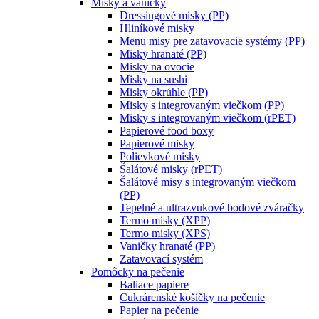
Misky a vaničky
Dressingové misky (PP)
Hliníkové misky
Menu misy pre zatavovacie systémy (PP)
Misky hranaté (PP)
Misky na ovocie
Misky na sushi
Misky okrúhle (PP)
Misky s integrovaným viečkom (PP)
Misky s integrovaným viečkom (rPET)
Papierové food boxy
Papierové misky
Polievkové misky
Šalátové misky (rPET)
Šalátové misy s integrovaným viečkom
(PP)
Tepelné a ultrazvukové bodové zváračky
Termo misky (XPP)
Termo misky (XPS)
Vaničky hranaté (PP)
Zatavovací systém
Pomôcky na pečenie
Baliace papiere
Cukrárenské košíčky na pečenie
Papier na pečenie