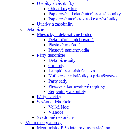
Uteráky a zásobníky
Odpadkový kôš
Papierové skladané uteráky a zásobníky
Papierové uteráky v rolke a zásobníky
Utierky a zásobníky
Dekorácie
Miešačky a dekoratívne bodce
Dekoračné napichovadlá
Plastové miešadlá
Plastové napichovadlá
Párty dekorácie
Dekorácie sály
Girlandy
Lampióny a príslušenstvo
Nafukovacie balóniky a príslušenstvo
Párty sady
Plesové a karnevalové doplnky
Serpentíny a konfety
Párty sviečky
Sezónne dekorácie
Veľká Noc
Vianoce
Svadobné dekorácie
Menu misky a boxy
Menu misky PP s integrovaným viečkom