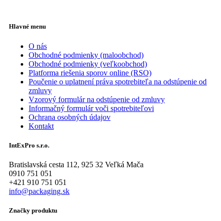
Hlavné menu
O nás
Obchodné podmienky (maloobchod)
Obchodné podmienky (veľkoobchod)
Platforma riešenia sporov online (RSO)
Poučenie o uplatnení práva spotrebiteľa na odstúpenie od
zmluvy
Vzorový formulár na odstúpenie od zmluvy
Informačný formulár voči spotrebiteľovi
Ochrana osobných údajov
Kontakt
IntExPro s.r.o.
Bratislavská cesta 112, 925 32 Veľká Mača
0910 751 051
+421 910 751 051
info@packaging.sk
Značky produktu