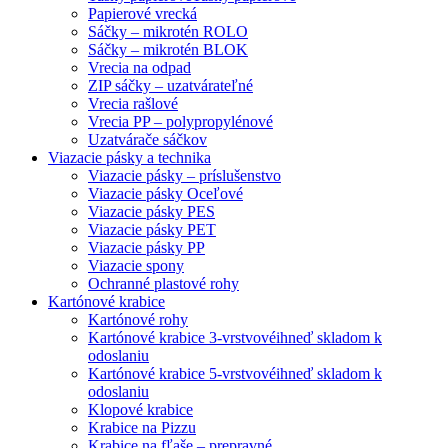
Papierové vrecká
Sáčky – mikrotén ROLO
Sáčky – mikrotén BLOK
Vrecia na odpad
ZIP sáčky – uzatvárateľné
Vrecia rašlové
Vrecia PP – polypropylénové
Uzatvárače sáčkov
Viazacie pásky a technika
Viazacie pásky – príslušenstvo
Viazacie pásky Oceľové
Viazacie pásky PES
Viazacie pásky PET
Viazacie pásky PP
Viazacie spony
Ochranné plastové rohy
Kartónové krabice
Kartónové rohy
Kartónové krabice 3-vrstvové
ihneď skladom k
odoslaniu
Kartónové krabice 5-vrstvové
ihneď skladom k
odoslaniu
Klopové krabice
Krabice na Pizzu
Krabice na fľaše – prepravné