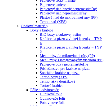
Papierové tácky hranaté
Papierové taniere
Papierový riad hnedý nepremastiteľný
Papierový riad nepremastiteľný
Plastový riad do mikrovlnnej rúry (PP)
Termo riad (XPS)
Obalové materiály
Boxy a krabice
BIO boxy z cukrovej trstiny
Krabice na pizzu z vlnitej lepenky – TYP
4
Krabice na pizzu z vlnitej lepenky – TYP
6
Menu misy do mikrovlnnej rúry (PP)
Menu misy s integrovanýám viečkom (PP)
Papierové boxy nepremastiteľné
Príslušenstvo pre krabice na pizzu
Špeciálne krabice na pizzu
Termo boxy (XPS)
Termo tašky donáškové
Tortové krabice
Fólie a odvinovače
Hliníkové fólie
Odvinovače fólií
Potravinové fólie