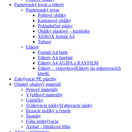
Papierenský tovar a etikety
Papierenský tovar
Poštové obálky
Kartonové obálky
Pokladničné pásky
Obálky plastové – kuriérske
XEROX formát A4
Tubusy
Etikety
Formát A4 biele
Etikety A4 farebné
Etikety A4 AGIPA a RAYFILM
Etikety – cenovkové
Etikety do etiketovacích
klieští.
Zakrývacie PE plachty
Ostatný obalový materiál
Penové materiály
Výplňové materiály
Gumičky
Sťahovacie pásky
Sťahovacie pásky
Rezacie nožíky a čepele
Špagáty
Fólia prekrývacia
Alobal – hliníková fólia
Akcie a Výpredaje