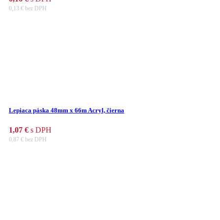
0,13
€
bez DPH
Lepiaca páska 48mm x 66m Acryl, čierna
1,07
€
s DPH
0,87
€
bez DPH