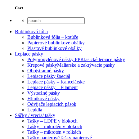
Cart
Bublinková fólia
Bublinková fólia – kotúče
Papierové bublinkové obálky
Plastové bublinkové obálky
Lepiace pásky
Polypropylénové pásky PP
Klasické lepiace pásky
Krepové pásky
Maliarske a zakrývacie pásky
Obojstranné pásky
Lepiace pásky špeciál
Lepiace pásky – Kancelárske
Lepiace pásky – Filament
Výstražné pásky
Hliníkové pásky
Odvíjače lepiacich pások
Lepidlá
Sáčky / vrecia/ tašky
Tašky – LDPE v blokoch
Tašky – mikrotén v blokoch
Tašky – mikrotén v rolkách
Tašky papierové
Tašky papierové