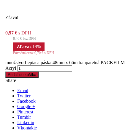
Zľava!
0,57
€
s DPH
0,46
€
bez DPH
Zľava:
-19%
Pôvodná cena:
0,70
€
s DPH
množstvo Lepiaca páska 48mm x 66m tranparetná PACKFILM
Acryl
Pridať do košíka
Share
Email
Twitter
Facebook
Google +
Pinterest
Tumblr
Linkedin
Vkontakte