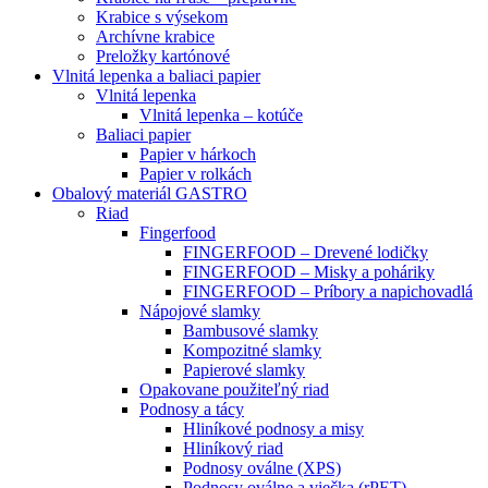
Krabice s výsekom
Archívne krabice
Preložky kartónové
Vlnitá lepenka a baliaci papier
Vlnitá lepenka
Vlnitá lepenka – kotúče
Baliaci papier
Papier v hárkoch
Papier v rolkách
Obalový materiál GASTRO
Riad
Fingerfood
FINGERFOOD – Drevené lodičky
FINGERFOOD – Misky a poháriky
FINGERFOOD – Príbory a napichovadlá
Nápojové slamky
Bambusové slamky
Kompozitné slamky
Papierové slamky
Opakovane použiteľný riad
Podnosy a tácy
Hliníkové podnosy a misy
Hliníkový riad
Podnosy oválne (XPS)
Podnosy oválne a viečka (rPET)