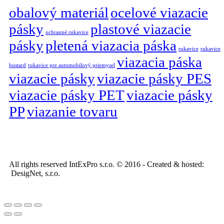
obalový materiál
ocelové viazacie
pásky
plastové viazacie
ochranné rukavice
pásky
pletená viazacia páska
rukavice
rukavice
viazacia páska
bustard
rukavice pre automobilový priemysel
viazacie pásky
viazacie pásky PES
viazacie pásky PET
viazacie pásky
PP
viazanie tovaru
All rights reserved IntExPro s.r.o. © 2016 - Created & hosted:
DesigNet, s.r.o.