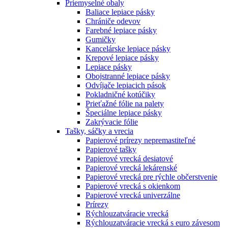
Priemyselné obaly
Baliace lepiace pásky
Chrániče odevov
Farebné lepiace pásky
Gumičky
Kancelárske lepiace pásky
Krepové lepiace pásky
Lepiace pásky
Obojstranné lepiace pásky
Odvíjače lepiacich pások
Pokladničné kotúčiky
Prieťažné fólie na palety
Špeciálne lepiace pásky
Zakrývacie fólie
Tašky, sáčky a vrecia
Papierové prírezy nepremastiteľné
Papierové tašky
Papierové vrecká desiatové
Papierové vrecká lekárenské
Papierové vrecká pre rýchle občerstvenie
Papierové vrecká s okienkom
Papierové vrecká univerzálne
Prírezy
Rýchlouzatváracie vrecká
Rýchlouzatváracie vrecká s euro závesom