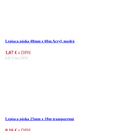
Lepiaca páska 48mm x 66m Acryl, modrá
1,07
€
s DPH
0,87
€
bez DPH
Lepiaca páska 25mm x 10m transparetná
0,16
€
s DPH