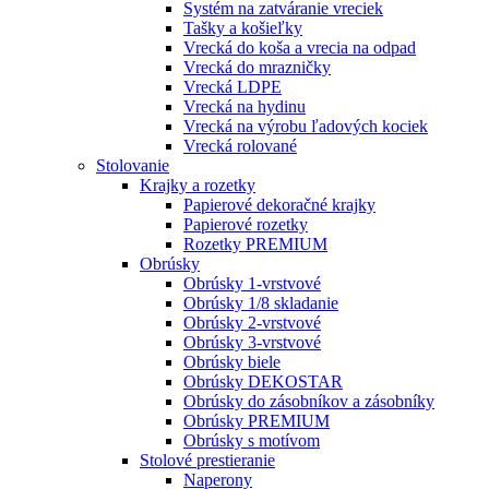
Systém na zatváranie vreciek
Tašky a košieľky
Vrecká do koša a vrecia na odpad
Vrecká do mrazničky
Vrecká LDPE
Vrecká na hydinu
Vrecká na výrobu ľadových kociek
Vrecká rolované
Stolovanie
Krajky a rozetky
Papierové dekoračné krajky
Papierové rozetky
Rozetky PREMIUM
Obrúsky
Obrúsky 1-vrstvové
Obrúsky 1/8 skladanie
Obrúsky 2-vrstvové
Obrúsky 3-vrstvové
Obrúsky biele
Obrúsky DEKOSTAR
Obrúsky do zásobníkov a zásobníky
Obrúsky PREMIUM
Obrúsky s motívom
Stolové prestieranie
Naperony