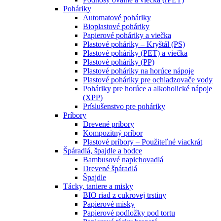
Poháriky
Automatové poháriky
Bioplastové poháriky
Papierové poháriky a viečka
Plastové poháriky – Kryštál (PS)
Plastové poháriky (PET) a viečka
Plastové poháriky (PP)
Plastové poháriky na horúce nápoje
Plastové poháriky pre ochladzovače vody
Poháriky pre horúce a alkoholické nápoje
(XPP)
Príslušenstvo pre poháriky
Príbory
Drevené príbory
Kompozitný príbor
Plastové príbory – Použiteľné viackrát
Špáradlá, špajdle a bodce
Bambusové napichovadlá
Drevené špáradlá
Špajdle
Tácky, taniere a misky
BIO riad z cukrovej trstiny
Papierové misky
Papierové podložky pod tortu