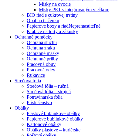
Misky na ovocie
Misky PET s integrovaným viečkom
BIO riad s cukrovej trstiny
Obal na tlačenku
Papierové boxy a riad
Nepremastiteľné
Krabice na torty a zákusky
Ochranné pomôcky
Ochrana sluchu
Ochrana zraku
Ochranné masky
Ochranné prilby
Pracovná obuv
Pracovná odev
Rukavice
Strečová fólia
Strečová fólia – ručná
Strečová fólia – strojná
Potravinárska fólia
Príslušenstvo
Obálky
Plastové bublinkové obálky
Papierové bublinkové obálky
Kartonové obálky
Obálky plastové – kuriérske
Poštové obálky