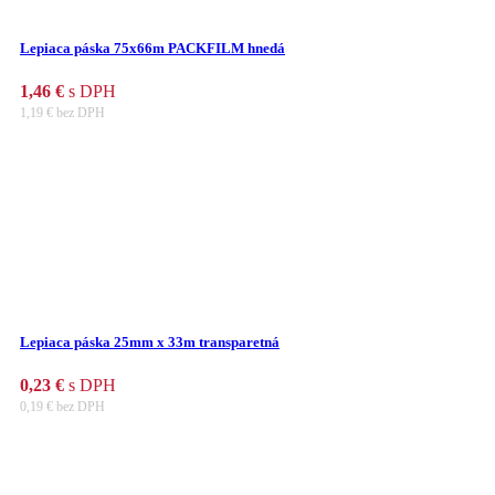
Lepiaca páska 75x66m PACKFILM hnedá
1,46
€
s DPH
1,19
€
bez DPH
Lepiaca páska 25mm x 33m transparetná
0,23
€
s DPH
0,19
€
bez DPH