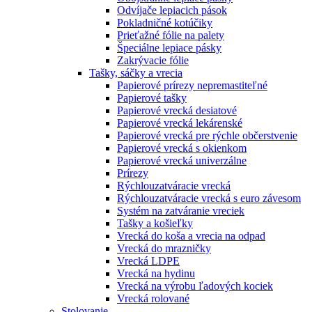
Odvíjače lepiacich pások
Pokladničné kotúčiky
Prieťažné fólie na palety
Špeciálne lepiace pásky
Zakrývacie fólie
Tašky, sáčky a vrecia
Papierové prírezy nepremastiteľné
Papierové tašky
Papierové vrecká desiatové
Papierové vrecká lekárenské
Papierové vrecká pre rýchle občerstvenie
Papierové vrecká s okienkom
Papierové vrecká univerzálne
Prírezy
Rýchlouzatváracie vrecká
Rýchlouzatváracie vrecká s euro závesom
Systém na zatváranie vreciek
Tašky a košieľky
Vrecká do koša a vrecia na odpad
Vrecká do mrazničky
Vrecká LDPE
Vrecká na hydinu
Vrecká na výrobu ľadových kociek
Vrecká rolované
Stolovanie