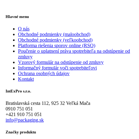
Hlavné menu
O nás
Obchodné podmienky (maloobchod)
Obchodné podmienky (veľkoobchod)
Platforma riešenia sporov online (RSO)
Poučenie o uplatnení práva spotrebiteľa na odstúpenie od
zmluvy
Vzorový formulár na odstúpenie od zmluvy
Informačný formulár voči spotrebiteľovi
Ochrana osobných údajov
Kontakt
IntExPro s.r.o.
Bratislavská cesta 112, 925 32 Veľká Mača
0910 751 051
+421 910 751 051
info@packaging.sk
Značky produktu