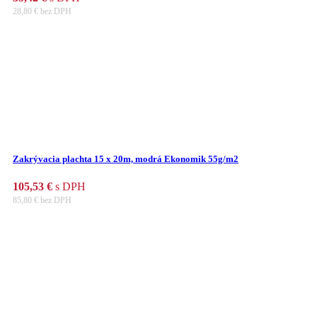
28,80
€
bez DPH
Zakrývacia plachta 15 x 20m, modrá Ekonomik 55g/m2
105,53
€
s DPH
85,80
€
bez DPH