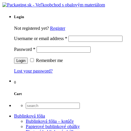
Login
Not registered yet?
Register
Username or email address
*
Password
*
Remember me
Lost your password?
0
Cart
Bublinková fólia
Bublinková fólia – kotúče
Papierové bublinkové obálky