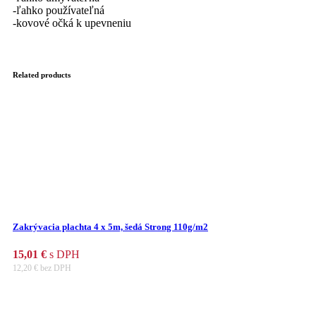
-ľahko používateľná
-kovové očká k upevneniu
Related products
Zakrývacia plachta 4 x 5m, šedá Strong 110g/m2
15,01
€
s DPH
12,20
€
bez DPH