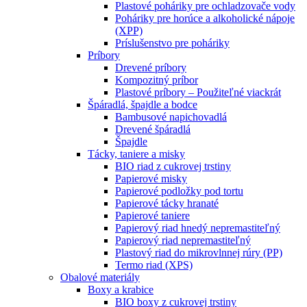
Plastové poháriky pre ochladzovače vody
Poháriky pre horúce a alkoholické nápoje
(XPP)
Príslušenstvo pre poháriky
Príbory
Drevené príbory
Kompozitný príbor
Plastové príbory – Použiteľné viackrát
Špáradlá, špajdle a bodce
Bambusové napichovadlá
Drevené špáradlá
Špajdle
Tácky, taniere a misky
BIO riad z cukrovej trstiny
Papierové misky
Papierové podložky pod tortu
Papierové tácky hranaté
Papierové taniere
Papierový riad hnedý nepremastiteľný
Papierový riad nepremastiteľný
Plastový riad do mikrovlnnej rúry (PP)
Termo riad (XPS)
Obalové materiály
Boxy a krabice
BIO boxy z cukrovej trstiny