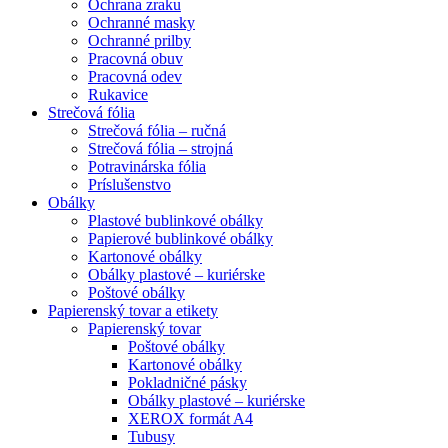
Ochrana zraku
Ochranné masky
Ochranné prilby
Pracovná obuv
Pracovná odev
Rukavice
Strečová fólia
Strečová fólia – ručná
Strečová fólia – strojná
Potravinárska fólia
Príslušenstvo
Obálky
Plastové bublinkové obálky
Papierové bublinkové obálky
Kartonové obálky
Obálky plastové – kuriérske
Poštové obálky
Papierenský tovar a etikety
Papierenský tovar
Poštové obálky
Kartonové obálky
Pokladničné pásky
Obálky plastové – kuriérske
XEROX formát A4
Tubusy