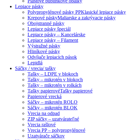
Plastové bublinkové obálky
Lepiace pásky
Polypropylénové pásky PP
Klasické lepiace pásky
Krepové pásky
Maliarske a zakrývacie pásky
Obojstranné pásky
Lepiace pásky špeciál
Lepiace pásky – Kancelárske
Lepiace pásky – Filament
Výstražné pásky
Hliníkové pásky
Odvíjače lepiacich pások
Lepidlá
Sáčky / vrecia/ tašky
Tašky – LDPE v blokoch
Tašky – mikrotén v blokoch
Tašky – mikrotén v rolkách
Tašky papierové
Tašky papierové
Papierové vrecká
Sáčky – mikrotén ROLO
Sáčky – mikrotén BLOK
Vrecia na odpad
ZIP sáčky – uzatvárateľné
Vrecia rašlové
Vrecia PP – polypropylénové
Uzatvárače sáčkov