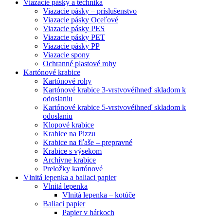
Viazacie pásky a technika
Viazacie pásky – príslušenstvo
Viazacie pásky Oceľové
Viazacie pásky PES
Viazacie pásky PET
Viazacie pásky PP
Viazacie spony
Ochranné plastové rohy
Kartónové krabice
Kartónové rohy
Kartónové krabice 3-vrstvové
ihneď skladom k
odoslaniu
Kartónové krabice 5-vrstvové
ihneď skladom k
odoslaniu
Klopové krabice
Krabice na Pizzu
Krabice na fľaše – prepravné
Krabice s výsekom
Archívne krabice
Preložky kartónové
Vlnitá lepenka a baliaci papier
Vlnitá lepenka
Vlnitá lepenka – kotúče
Baliaci papier
Papier v hárkoch