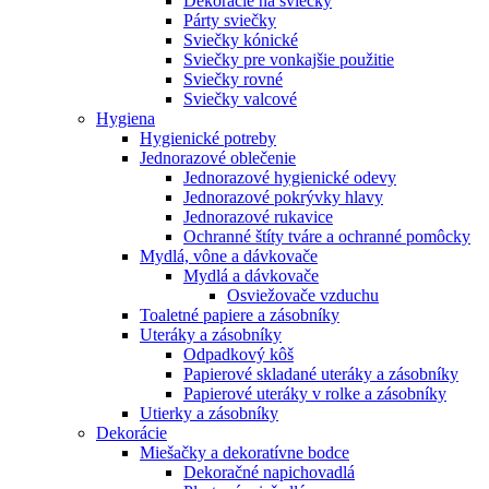
Dekorácie na sviečky
Párty sviečky
Sviečky kónické
Sviečky pre vonkajšie použitie
Sviečky rovné
Sviečky valcové
Hygiena
Hygienické potreby
Jednorazové oblečenie
Jednorazové hygienické odevy
Jednorazové pokrývky hlavy
Jednorazové rukavice
Ochranné štíty tváre a ochranné pomôcky
Mydlá, vône a dávkovače
Mydlá a dávkovače
Osviežovače vzduchu
Toaletné papiere a zásobníky
Uteráky a zásobníky
Odpadkový kôš
Papierové skladané uteráky a zásobníky
Papierové uteráky v rolke a zásobníky
Utierky a zásobníky
Dekorácie
Miešačky a dekoratívne bodce
Dekoračné napichovadlá