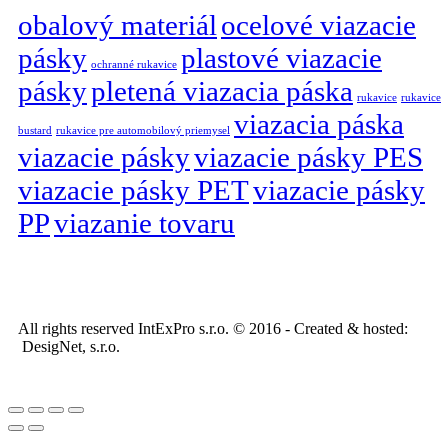
obalový materiál
ocelové viazacie
pásky
plastové viazacie
ochranné rukavice
pásky
pletená viazacia páska
rukavice
rukavice
viazacia páska
bustard
rukavice pre automobilový priemysel
viazacie pásky
viazacie pásky PES
viazacie pásky PET
viazacie pásky
PP
viazanie tovaru
All rights reserved IntExPro s.r.o. © 2016 - Created & hosted:
DesigNet, s.r.o.