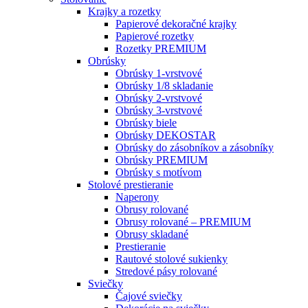
Krajky a rozetky
Papierové dekoračné krajky
Papierové rozetky
Rozetky PREMIUM
Obrúsky
Obrúsky 1-vrstvové
Obrúsky 1/8 skladanie
Obrúsky 2-vrstvové
Obrúsky 3-vrstvové
Obrúsky biele
Obrúsky DEKOSTAR
Obrúsky do zásobníkov a zásobníky
Obrúsky PREMIUM
Obrúsky s motívom
Stolové prestieranie
Naperony
Obrusy rolované
Obrusy rolované – PREMIUM
Obrusy skladané
Prestieranie
Rautové stolové sukienky
Stredové pásy rolované
Sviečky
Čajové sviečky