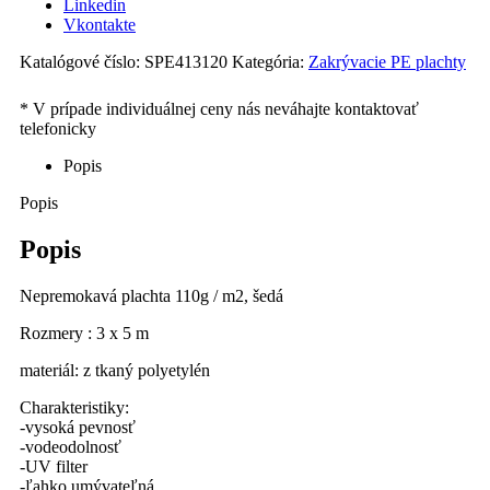
Linkedin
Vkontakte
Katalógové číslo:
SPE413120
Kategória:
Zakrývacie PE plachty
Popis
Popis
Popis
Nepremokavá plachta 110g / m2, šedá
Rozmery : 3 x 5 m
materiál: z tkaný polyetylén
Charakteristiky:
-vysoká pevnosť
-vodeodolnosť
-UV filter
-ľahko umývateľná