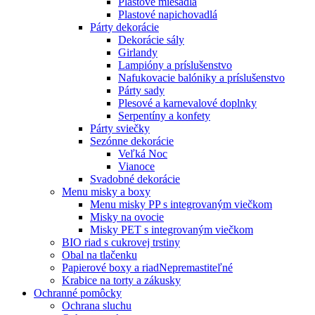
Plastové miešadlá
Plastové napichovadlá
Párty dekorácie
Dekorácie sály
Girlandy
Lampióny a príslušenstvo
Nafukovacie balóniky a príslušenstvo
Párty sady
Plesové a karnevalové doplnky
Serpentíny a konfety
Párty sviečky
Sezónne dekorácie
Veľká Noc
Vianoce
Svadobné dekorácie
Menu misky a boxy
Menu misky PP s integrovaným viečkom
Misky na ovocie
Misky PET s integrovaným viečkom
BIO riad s cukrovej trstiny
Obal na tlačenku
Papierové boxy a riad
Nepremastiteľné
Krabice na torty a zákusky
Ochranné pomôcky
Ochrana sluchu