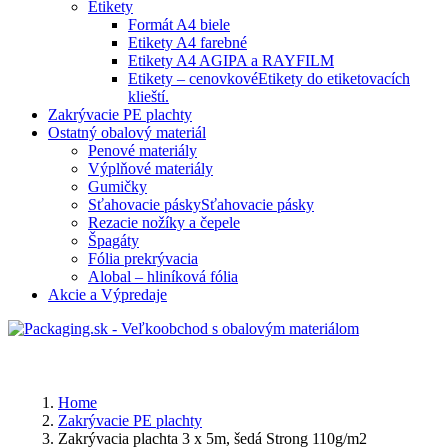
Etikety
Formát A4 biele
Etikety A4 farebné
Etikety A4 AGIPA a RAYFILM
Etikety – cenovkové
Etikety do etiketovacích
klieští.
Zakrývacie PE plachty
Ostatný obalový materiál
Penové materiály
Výplňové materiály
Gumičky
Sťahovacie pásky
Sťahovacie pásky
Rezacie nožíky a čepele
Špagáty
Fólia prekrývacia
Alobal – hliníková fólia
Akcie a Výpredaje
Home
Zakrývacie PE plachty
Zakrývacia plachta 3 x 5m, šedá Strong 110g/m2