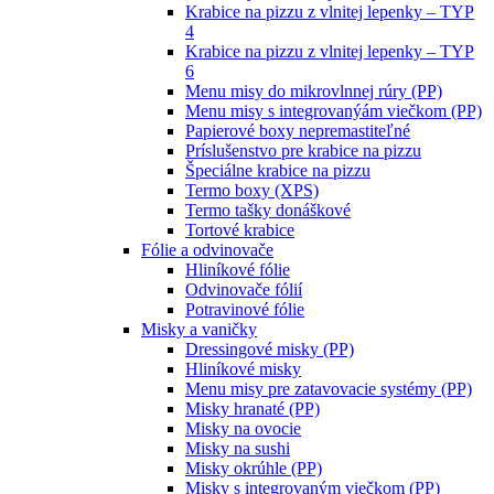
Krabice na pizzu z vlnitej lepenky – TYP
4
Krabice na pizzu z vlnitej lepenky – TYP
6
Menu misy do mikrovlnnej rúry (PP)
Menu misy s integrovanýám viečkom (PP)
Papierové boxy nepremastiteľné
Príslušenstvo pre krabice na pizzu
Špeciálne krabice na pizzu
Termo boxy (XPS)
Termo tašky donáškové
Tortové krabice
Fólie a odvinovače
Hliníkové fólie
Odvinovače fólií
Potravinové fólie
Misky a vaničky
Dressingové misky (PP)
Hliníkové misky
Menu misy pre zatavovacie systémy (PP)
Misky hranaté (PP)
Misky na ovocie
Misky na sushi
Misky okrúhle (PP)
Misky s integrovaným viečkom (PP)