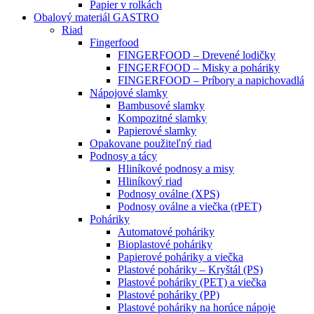
Papier v rolkách
Obalový materiál GASTRO
Riad
Fingerfood
FINGERFOOD – Drevené lodičky
FINGERFOOD – Misky a poháriky
FINGERFOOD – Príbory a napichovadlá
Nápojové slamky
Bambusové slamky
Kompozitné slamky
Papierové slamky
Opakovane použiteľný riad
Podnosy a tácy
Hliníkové podnosy a misy
Hliníkový riad
Podnosy oválne (XPS)
Podnosy oválne a viečka (rPET)
Poháriky
Automatové poháriky
Bioplastové poháriky
Papierové poháriky a viečka
Plastové poháriky – Kryštál (PS)
Plastové poháriky (PET) a viečka
Plastové poháriky (PP)
Plastové poháriky na horúce nápoje