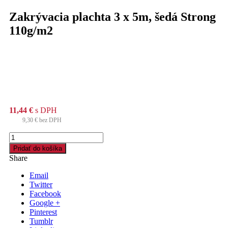
Zakrývacia plachta 3 x 5m, šedá Strong
110g/m2
11,44
€
s DPH
9,30
€
bez DPH
množstvo
Zakrývacia
Pridať do košíka
plachta
Share
3
x
Email
5m,
Twitter
šedá
Facebook
Strong
Google +
110g/m2
Pinterest
Tumblr