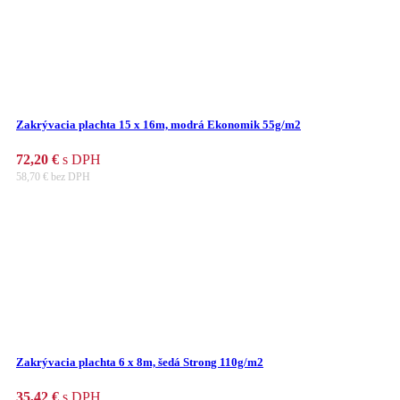
Zakrývacia plachta 15 x 16m, modrá Ekonomik 55g/m2
72,20
€
s DPH
58,70
€
bez DPH
Zakrývacia plachta 6 x 8m, šedá Strong 110g/m2
35,42
€
s DPH