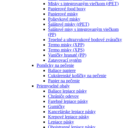
Misky s integrovaným viečkom (rPET)
Papierové food boxy
Papierové misky
Polievkové misky
Šalátové misky (rPET)
Šalátové misy s integrovaným viečkom
(PP)
Tepelné a ultrazvukové bodové zváračky
Termo misky (XPP)
Termo misky (XPS)
Vaničky hranaté (PP)
Zatavovací systém
Pomôcky na pečenie
Baliace papiere
Cukrárenské košíčky na pečenie
Papier na pečenie
Priemyselné obaly
Baliace lepiace pásky
Chrániče odevov
Farebné lepiace pásky
Gumičky
Kancelárske lepiace pásky
Krepové lepiace pásky
Lepiace pásky
Obojstranné lepiace pásky