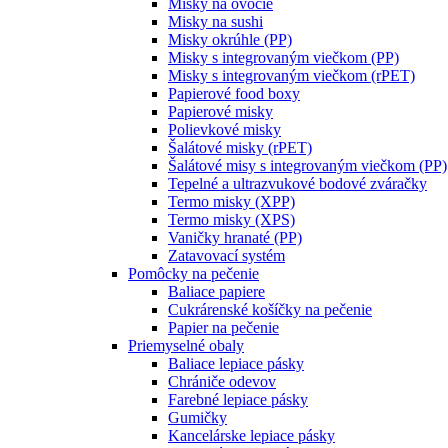
Misky na ovocie
Misky na sushi
Misky okrúhle (PP)
Misky s integrovaným viečkom (PP)
Misky s integrovaným viečkom (rPET)
Papierové food boxy
Papierové misky
Polievkové misky
Šalátové misky (rPET)
Šalátové misy s integrovaným viečkom (PP)
Tepelné a ultrazvukové bodové zváračky
Termo misky (XPP)
Termo misky (XPS)
Vaničky hranaté (PP)
Zatavovací systém
Pomôcky na pečenie
Baliace papiere
Cukrárenské košíčky na pečenie
Papier na pečenie
Priemyselné obaly
Baliace lepiace pásky
Chrániče odevov
Farebné lepiace pásky
Gumičky
Kancelárske lepiace pásky