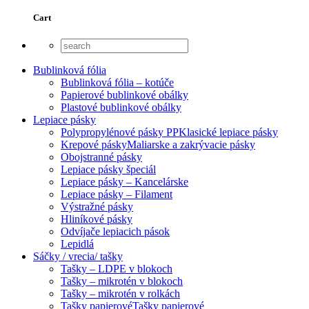
Cart
Bublinková fólia
Bublinková fólia – kotúče
Papierové bublinkové obálky
Plastové bublinkové obálky
Lepiace pásky
Polypropylénové pásky PP
Klasické lepiace pásky
Krepové pásky
Maliarske a zakrývacie pásky
Obojstranné pásky
Lepiace pásky špeciál
Lepiace pásky – Kancelárske
Lepiace pásky – Filament
Výstražné pásky
Hliníkové pásky
Odvíjače lepiacich pások
Lepidlá
Sáčky / vrecia/ tašky
Tašky – LDPE v blokoch
Tašky – mikrotén v blokoch
Tašky – mikrotén v rolkách
Tašky papierové
Tašky papierové