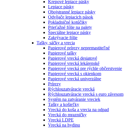
Krepové lepiace pásky
Lepiace pásky
Obojstranné lepiace pásky
Odvíjače lepiacich pások
Pokladničné kotúčiky
Prieťažné fólie na palety
Špeciálne lepiace pásky
Zakrývacie fólie
Tašky, sáčky a vrecia
Papierové prírezy nepremastiteľné
Papierové tašky
Papierové vrecká desiatové
Papierové vrecká lekárenské
Papierové vrecká pre rýchle občerstvenie
Papierové vrecká s okienkom
Papierové vrecká univerzálne
Prírezy
Rýchlouzatváracie vrecká
Rýchlouzatváracie vrecká s euro závesom
Systém na zatváranie vreciek
Tašky a košieľky
Vrecká do koša a vrecia na odpad
Vrecká do mrazničky
Vrecká LDPE
Vrecká na hydinu