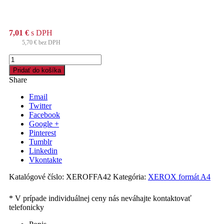
7,01
€
s DPH
5,70
€
bez DPH
množstvo
Xerografický
Pridať do košíka
papier
Share
A4
Office
Email
Twitter
Facebook
Google +
Pinterest
Tumblr
Linkedin
Vkontakte
Katalógové číslo:
XEROFFA42
Kategória:
XEROX formát A4