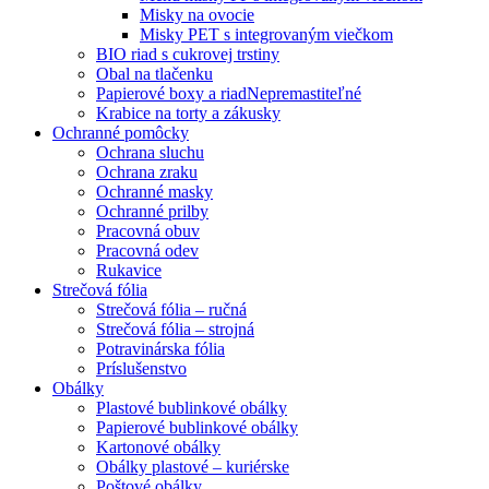
Misky na ovocie
Misky PET s integrovaným viečkom
BIO riad s cukrovej trstiny
Obal na tlačenku
Papierové boxy a riad
Nepremastiteľné
Krabice na torty a zákusky
Ochranné pomôcky
Ochrana sluchu
Ochrana zraku
Ochranné masky
Ochranné prilby
Pracovná obuv
Pracovná odev
Rukavice
Strečová fólia
Strečová fólia – ručná
Strečová fólia – strojná
Potravinárska fólia
Príslušenstvo
Obálky
Plastové bublinkové obálky
Papierové bublinkové obálky
Kartonové obálky
Obálky plastové – kuriérske
Poštové obálky