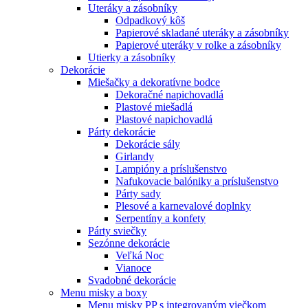
Uteráky a zásobníky
Odpadkový kôš
Papierové skladané uteráky a zásobníky
Papierové uteráky v rolke a zásobníky
Utierky a zásobníky
Dekorácie
Miešačky a dekoratívne bodce
Dekoračné napichovadlá
Plastové miešadlá
Plastové napichovadlá
Párty dekorácie
Dekorácie sály
Girlandy
Lampióny a príslušenstvo
Nafukovacie balóniky a príslušenstvo
Párty sady
Plesové a karnevalové doplnky
Serpentíny a konfety
Párty sviečky
Sezónne dekorácie
Veľká Noc
Vianoce
Svadobné dekorácie
Menu misky a boxy
Menu misky PP s integrovaným viečkom