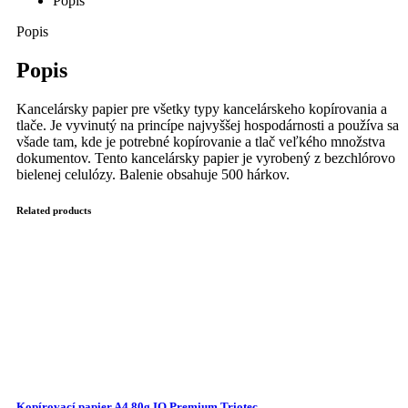
Popis
Popis
Popis
Kancelársky papier pre všetky typy kancelárskeho kopírovania a
tlače. Je vyvinutý na princípe najvyššej hospodárnosti a používa sa
všade tam, kde je potrebné kopírovanie a tlač veľkého množstva
dokumentov. Tento kancelársky papier je vyrobený z bezchlórovo
bielenej celulózy. Balenie obsahuje 500 hárkov.
Related products
Kopírovací papier A4 80g IQ Premium Triotec