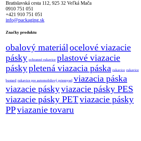
Bratislavská cesta 112, 925 32 Veľká Mača
0910 751 051
+421 910 751 051
info@packaging.sk
Značky produktu
obalový materiál
ocelové viazacie
pásky
plastové viazacie
ochranné rukavice
pásky
pletená viazacia páska
rukavice
rukavice
viazacia páska
bustard
rukavice pre automobilový priemysel
viazacie pásky
viazacie pásky PES
viazacie pásky PET
viazacie pásky
PP
viazanie tovaru