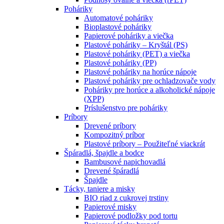
Poháriky
Automatové poháriky
Bioplastové poháriky
Papierové poháriky a viečka
Plastové poháriky – Kryštál (PS)
Plastové poháriky (PET) a viečka
Plastové poháriky (PP)
Plastové poháriky na horúce nápoje
Plastové poháriky pre ochladzovače vody
Poháriky pre horúce a alkoholické nápoje
(XPP)
Príslušenstvo pre poháriky
Príbory
Drevené príbory
Kompozitný príbor
Plastové príbory – Použiteľné viackrát
Špáradlá, špajdle a bodce
Bambusové napichovadlá
Drevené špáradlá
Špajdle
Tácky, taniere a misky
BIO riad z cukrovej trstiny
Papierové misky
Papierové podložky pod tortu