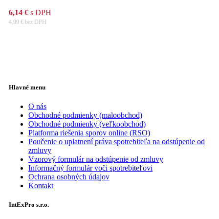
6,14
€
s DPH
4,99
€
bez DPH
Hlavné menu
O nás
Obchodné podmienky (maloobchod)
Obchodné podmienky (veľkoobchod)
Platforma riešenia sporov online (RSO)
Poučenie o uplatnení práva spotrebiteľa na odstúpenie od
zmluvy
Vzorový formulár na odstúpenie od zmluvy
Informačný formulár voči spotrebiteľovi
Ochrana osobných údajov
Kontakt
IntExPro s.r.o.