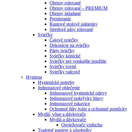
Obrusy rolované
Obrusy rolované – PREMIUM
Obrusy skladané
Prestieranie
Rautové stolové sukienky
Stredové pásy rolované
Sviečky
Čajové sviečky
Dekorácie na sviečky
Párty sviečky
Sviečky kónické
Sviečky pre vonkajšie použitie
Sviečky rovné
Sviečky valcové
Hygiena
Hygienické potreby
Jednorazové oblečenie
Jednorazové hygienické odevy
Jednorazové pokrývky hlavy
Jednorazové rukavice
Ochranné štíty tváre a ochranné pomôcky
Mydlá, vône a dávkovače
Mydlá a dávkovače
Osviežovače vzduchu
Toaletné papiere a zásobníky