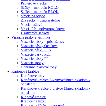
Papierové vrecká
Sáčky – mikrotén ROLO
Sáčky – mikrotén BLOK
Vrecia na odpad
ZIP sáčky – uzatvárateľné
Vrecia rašlové
Vrecia PP – polypropylénové
Uzatvárače sáčkov
Viazacie pásky a technika
Viazacie pásky – príslušenstvo
Viazacie pásky Oceľové
Viazacie pásky PES
Viazacie pásky PET
Viazacie pásky PP
Viazacie spony
Ochranné plastové rohy
Kartónové krabice
Kartónové rohy
Kartónové krabice 3-vrstvové
ihneď skladom k
odoslaniu
Kartónové krabice 5-vrstvové
ihneď skladom k
odoslaniu
Klopové krabice
Krabice na Pizzu
Krabice na fľaše – prepravné