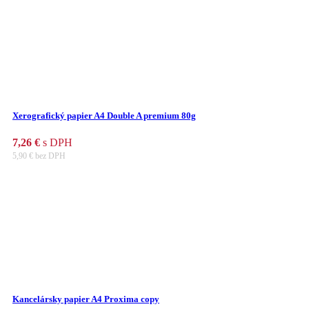
Xerografický papier A4 Double A premium 80g
7,26
€
s DPH
5,90
€
bez DPH
Kancelársky papier A4 Proxima copy