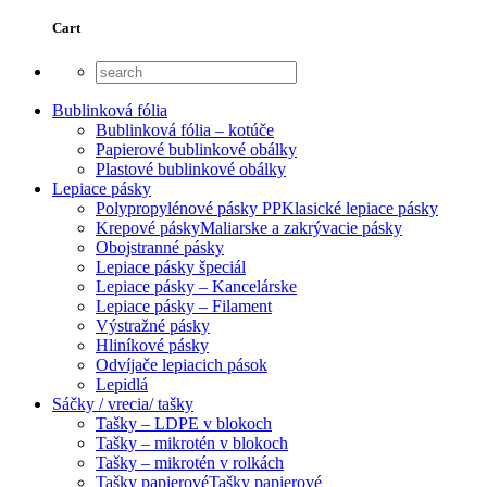
Cart
Bublinková fólia
Bublinková fólia – kotúče
Papierové bublinkové obálky
Plastové bublinkové obálky
Lepiace pásky
Polypropylénové pásky PP
Klasické lepiace pásky
Krepové pásky
Maliarske a zakrývacie pásky
Obojstranné pásky
Lepiace pásky špeciál
Lepiace pásky – Kancelárske
Lepiace pásky – Filament
Výstražné pásky
Hliníkové pásky
Odvíjače lepiacich pások
Lepidlá
Sáčky / vrecia/ tašky
Tašky – LDPE v blokoch
Tašky – mikrotén v blokoch
Tašky – mikrotén v rolkách
Tašky papierové
Tašky papierové