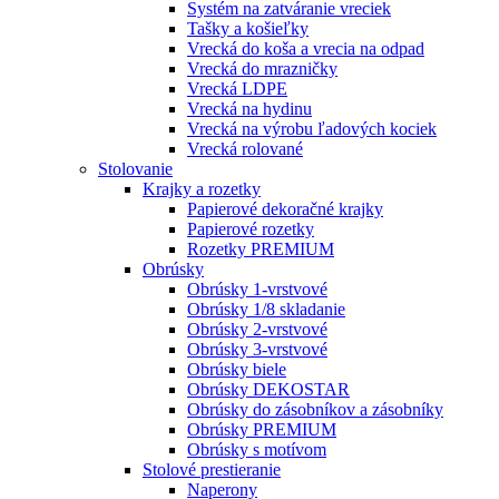
Systém na zatváranie vreciek
Tašky a košieľky
Vrecká do koša a vrecia na odpad
Vrecká do mrazničky
Vrecká LDPE
Vrecká na hydinu
Vrecká na výrobu ľadových kociek
Vrecká rolované
Stolovanie
Krajky a rozetky
Papierové dekoračné krajky
Papierové rozetky
Rozetky PREMIUM
Obrúsky
Obrúsky 1-vrstvové
Obrúsky 1/8 skladanie
Obrúsky 2-vrstvové
Obrúsky 3-vrstvové
Obrúsky biele
Obrúsky DEKOSTAR
Obrúsky do zásobníkov a zásobníky
Obrúsky PREMIUM
Obrúsky s motívom
Stolové prestieranie
Naperony