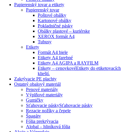
Papierenský tovar a etikety
Papierenský tovar
Poštové obálky
Kartonové obálky
Pokladničné pásky
Obálky plastové – kuriérske
XEROX formát A4
Tubusy
Etikety
Formát A4 biele
Etikety A4 farebné
Etikety A4 AGIPA a RAYFILM
Etikety – cenovkové
Etikety do etiketovacích
klieští.
Zakrývacie PE plachty
Ostatný obalový materiál
Penové materiály
Výplňové materiály
Gumičky
Sťahovacie pásky
Sťahovacie pásky
Rezacie nožíky a čepele
Špagáty
Fólia prekrývacia
Alobal – hliníková fólia
Akcie a Výpredaje