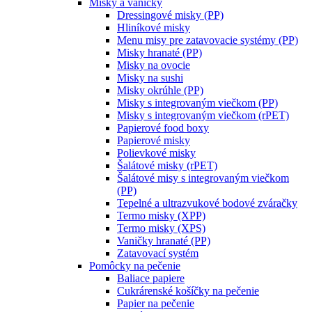
Misky a vaničky
Dressingové misky (PP)
Hliníkové misky
Menu misy pre zatavovacie systémy (PP)
Misky hranaté (PP)
Misky na ovocie
Misky na sushi
Misky okrúhle (PP)
Misky s integrovaným viečkom (PP)
Misky s integrovaným viečkom (rPET)
Papierové food boxy
Papierové misky
Polievkové misky
Šalátové misky (rPET)
Šalátové misy s integrovaným viečkom
(PP)
Tepelné a ultrazvukové bodové zváračky
Termo misky (XPP)
Termo misky (XPS)
Vaničky hranaté (PP)
Zatavovací systém
Pomôcky na pečenie
Baliace papiere
Cukrárenské košíčky na pečenie
Papier na pečenie