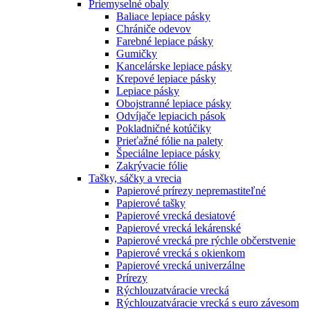
Priemyselné obaly
Baliace lepiace pásky
Chrániče odevov
Farebné lepiace pásky
Gumičky
Kancelárske lepiace pásky
Krepové lepiace pásky
Lepiace pásky
Obojstranné lepiace pásky
Odvíjače lepiacich pások
Pokladničné kotúčiky
Prieťažné fólie na palety
Špeciálne lepiace pásky
Zakrývacie fólie
Tašky, sáčky a vrecia
Papierové prírezy nepremastiteľné
Papierové tašky
Papierové vrecká desiatové
Papierové vrecká lekárenské
Papierové vrecká pre rýchle občerstvenie
Papierové vrecká s okienkom
Papierové vrecká univerzálne
Prírezy
Rýchlouzatváracie vrecká
Rýchlouzatváracie vrecká s euro závesom