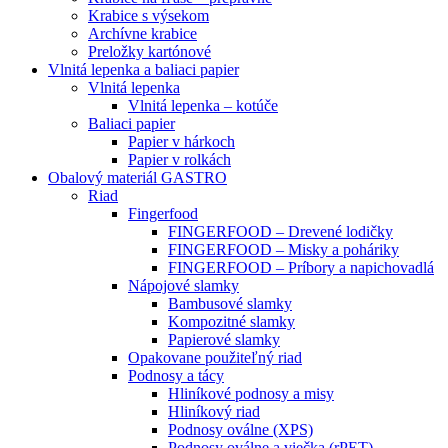
Krabice s výsekom
Archívne krabice
Preložky kartónové
Vlnitá lepenka a baliaci papier
Vlnitá lepenka
Vlnitá lepenka – kotúče
Baliaci papier
Papier v hárkoch
Papier v rolkách
Obalový materiál GASTRO
Riad
Fingerfood
FINGERFOOD – Drevené lodičky
FINGERFOOD – Misky a poháriky
FINGERFOOD – Príbory a napichovadlá
Nápojové slamky
Bambusové slamky
Kompozitné slamky
Papierové slamky
Opakovane použiteľný riad
Podnosy a tácy
Hliníkové podnosy a misy
Hliníkový riad
Podnosy oválne (XPS)
Podnosy oválne a viečka (rPET)