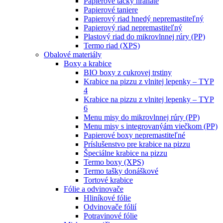
Papierové tácky hranaté
Papierové taniere
Papierový riad hnedý nepremastiteľný
Papierový riad nepremastiteľný
Plastový riad do mikrovlnnej rúry (PP)
Termo riad (XPS)
Obalové materiály
Boxy a krabice
BIO boxy z cukrovej trstiny
Krabice na pizzu z vlnitej lepenky – TYP
4
Krabice na pizzu z vlnitej lepenky – TYP
6
Menu misy do mikrovlnnej rúry (PP)
Menu misy s integrovanýám viečkom (PP)
Papierové boxy nepremastiteľné
Príslušenstvo pre krabice na pizzu
Špeciálne krabice na pizzu
Termo boxy (XPS)
Termo tašky donáškové
Tortové krabice
Fólie a odvinovače
Hliníkové fólie
Odvinovače fólií
Potravinové fólie