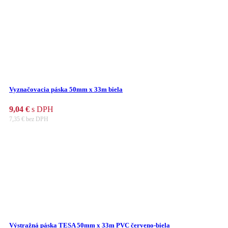
Vyznačovacia páska 50mm x 33m biela
9,04
€
s DPH
7,35
€
bez DPH
Výstražná páska TESA 50mm x 33m PVC červeno-biela