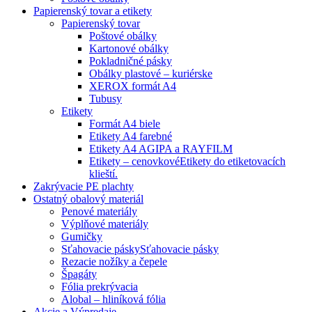
Papierenský tovar a etikety
Papierenský tovar
Poštové obálky
Kartonové obálky
Pokladničné pásky
Obálky plastové – kuriérske
XEROX formát A4
Tubusy
Etikety
Formát A4 biele
Etikety A4 farebné
Etikety A4 AGIPA a RAYFILM
Etikety – cenovkové
Etikety do etiketovacích
klieští.
Zakrývacie PE plachty
Ostatný obalový materiál
Penové materiály
Výplňové materiály
Gumičky
Sťahovacie pásky
Sťahovacie pásky
Rezacie nožíky a čepele
Špagáty
Fólia prekrývacia
Alobal – hliníková fólia
Akcie a Výpredaje