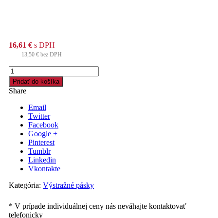
16,61
€
s DPH
13,50
€
bez DPH
množstvo
Vyznačovacia
Pridať do košíka
páska
Share
3M
biela
Email
50
Twitter
mm
Facebook
x
Google +
33
Pinterest
m
Tumblr
Linkedin
Vkontakte
Kategória:
Výstražné pásky