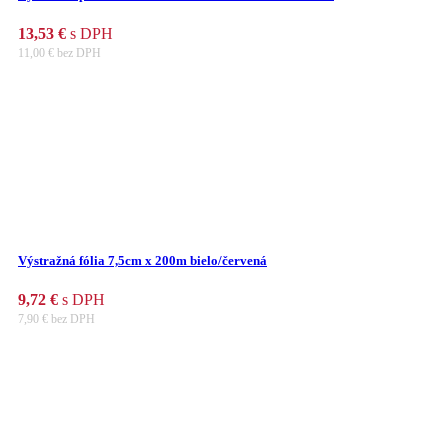
13,53
€
s DPH
11,00
€
bez DPH
Výstražná fólia 7,5cm x 200m bielo/červená
9,72
€
s DPH
7,90
€
bez DPH