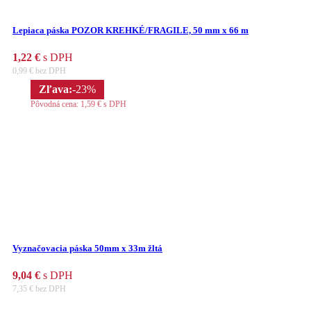
Lepiaca páska POZOR KREHKÉ/FRAGILE, 50 mm x 66 m
1,22
€
s DPH
0,99
€
bez DPH
Zľava:
-23%
Pôvodná cena:
1,59
€
s DPH
Vyznačovacia páska 50mm x 33m žltá
9,04
€
s DPH
7,35
€
bez DPH