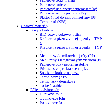
Papierové tácky hranaté
Papierové taniere
Papierový riad hnedý nepremastiteľný
Papierový riad nepremastiteľný
Plastový riad do mikrovlnnej rúry (PP)
Termo riad (XPS)
Obalové materiály
Boxy a krabice
BIO boxy z cukrovej trstiny
Krabice na pizzu z vlnitej lepenky – TYP
4
Krabice na pizzu z vlnitej lepenky – TYP
6
Menu misy do mikrovlnnej rúry (PP)
Menu misy s integrovanýám viečkom (PP)
Papierové boxy nepremastiteľné
Príslušenstvo pre krabice na pizzu
Špeciálne krabice na pizzu
Termo boxy (XPS)
Termo tašky donáškové
Tortové krabice
Fólie a odvinovače
Hliníkové fólie
Odvinovače fólií
Potravinové fólie