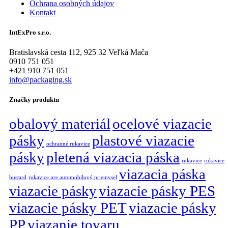
Ochrana osobných údajov
Kontakt
IntExPro s.r.o.
Bratislavská cesta 112, 925 32 Veľká Mača
0910 751 051
+421 910 751 051
info@packaging.sk
Značky produktu
obalový materiál
ocelové viazacie
pásky
plastové viazacie
ochranné rukavice
pásky
pletená viazacia páska
rukavice
rukavice
viazacia páska
bustard
rukavice pre automobilový priemysel
viazacie pásky
viazacie pásky PES
viazacie pásky PET
viazacie pásky
PP
viazanie tovaru