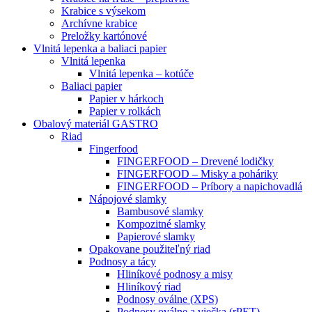
Krabice s výsekom
Archívne krabice
Preložky kartónové
Vlnitá lepenka a baliaci papier
Vlnitá lepenka
Vlnitá lepenka – kotúče
Baliaci papier
Papier v hárkoch
Papier v rolkách
Obalový materiál GASTRO
Riad
Fingerfood
FINGERFOOD – Drevené lodičky
FINGERFOOD – Misky a poháriky
FINGERFOOD – Príbory a napichovadlá
Nápojové slamky
Bambusové slamky
Kompozitné slamky
Papierové slamky
Opakovane použiteľný riad
Podnosy a tácy
Hliníkové podnosy a misy
Hliníkový riad
Podnosy oválne (XPS)
Podnosy oválne a viečka (rPET)