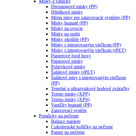
Misky a vaničky
Dressingové misky (PP)
Hliníkové misky
Menu misy pre zatavovacie systémy (PP)
Misky hranaté (PP)
Misky na ovocie
Misky na sushi
Misky okrúhle (PP)
Misky s integrovaným viečkom (PP)
Misky s integrovaným viečkom (rPET)
Papierové food boxy
Papierové misky
Polievkové misky
Šalátové misky (rPET)
Šalátové misy s integrovaným viečkom
(PP)
Tepelné a ultrazvukové bodové zváračky
Termo misky (XPP)
Termo misky (XPS)
Vaničky hranaté (PP)
Zatavovací systém
Pomôcky na pečenie
Baliace papiere
Cukrárenské košíčky na pečenie
Papier na pečenie