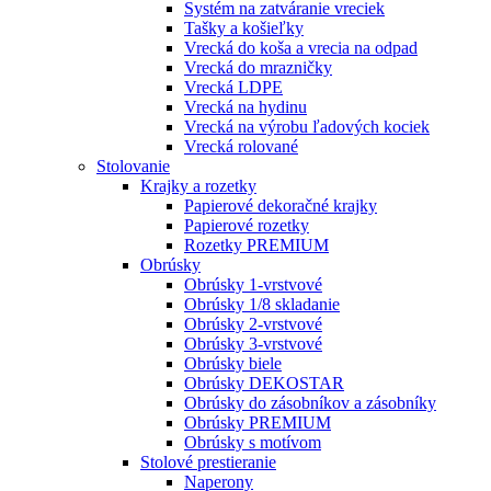
Systém na zatváranie vreciek
Tašky a košieľky
Vrecká do koša a vrecia na odpad
Vrecká do mrazničky
Vrecká LDPE
Vrecká na hydinu
Vrecká na výrobu ľadových kociek
Vrecká rolované
Stolovanie
Krajky a rozetky
Papierové dekoračné krajky
Papierové rozetky
Rozetky PREMIUM
Obrúsky
Obrúsky 1-vrstvové
Obrúsky 1/8 skladanie
Obrúsky 2-vrstvové
Obrúsky 3-vrstvové
Obrúsky biele
Obrúsky DEKOSTAR
Obrúsky do zásobníkov a zásobníky
Obrúsky PREMIUM
Obrúsky s motívom
Stolové prestieranie
Naperony