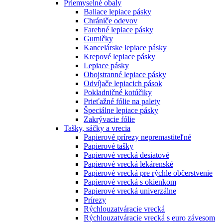
Priemyselné obaly
Baliace lepiace pásky
Chrániče odevov
Farebné lepiace pásky
Gumičky
Kancelárske lepiace pásky
Krepové lepiace pásky
Lepiace pásky
Obojstranné lepiace pásky
Odvíjače lepiacich pások
Pokladničné kotúčiky
Prieťažné fólie na palety
Špeciálne lepiace pásky
Zakrývacie fólie
Tašky, sáčky a vrecia
Papierové prírezy nepremastiteľné
Papierové tašky
Papierové vrecká desiatové
Papierové vrecká lekárenské
Papierové vrecká pre rýchle občerstvenie
Papierové vrecká s okienkom
Papierové vrecká univerzálne
Prírezy
Rýchlouzatváracie vrecká
Rýchlouzatváracie vrecká s euro závesom