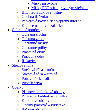
Misky na ovocie
Misky PET s integrovaným viečkom
BIO riad s cukrovej trstiny
Obal na tlačenku
Papierové boxy a riad
Nepremastiteľné
Krabice na torty a zákusky
Ochranné pomôcky
Ochrana sluchu
Ochrana zraku
Ochranné masky
Ochranné prilby
Pracovná obuv
Pracovná odev
Rukavice
Strečová fólia
Strečová fólia – ručná
Strečová fólia – strojná
Potravinárska fólia
Príslušenstvo
Obálky
Plastové bublinkové obálky
Papierové bublinkové obálky
Kartonové obálky
Obálky plastové – kuriérske
Poštové obálky