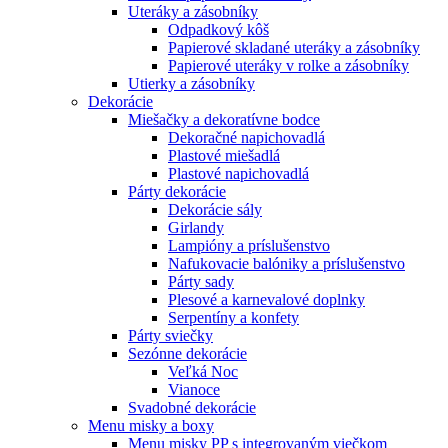
Uteráky a zásobníky
Odpadkový kôš
Papierové skladané uteráky a zásobníky
Papierové uteráky v rolke a zásobníky
Utierky a zásobníky
Dekorácie
Miešačky a dekoratívne bodce
Dekoračné napichovadlá
Plastové miešadlá
Plastové napichovadlá
Párty dekorácie
Dekorácie sály
Girlandy
Lampióny a príslušenstvo
Nafukovacie balóniky a príslušenstvo
Párty sady
Plesové a karnevalové doplnky
Serpentíny a konfety
Párty sviečky
Sezónne dekorácie
Veľká Noc
Vianoce
Svadobné dekorácie
Menu misky a boxy
Menu misky PP s integrovaným viečkom