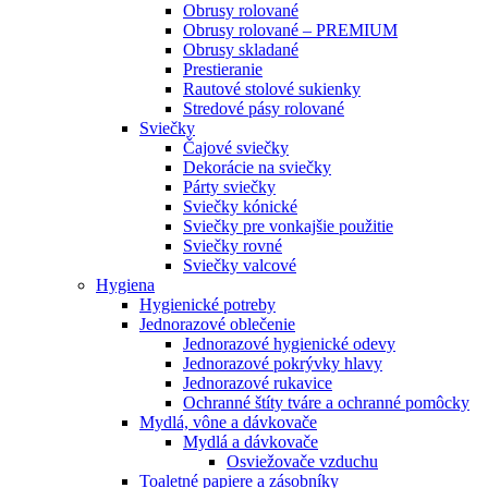
Obrusy rolované
Obrusy rolované – PREMIUM
Obrusy skladané
Prestieranie
Rautové stolové sukienky
Stredové pásy rolované
Sviečky
Čajové sviečky
Dekorácie na sviečky
Párty sviečky
Sviečky kónické
Sviečky pre vonkajšie použitie
Sviečky rovné
Sviečky valcové
Hygiena
Hygienické potreby
Jednorazové oblečenie
Jednorazové hygienické odevy
Jednorazové pokrývky hlavy
Jednorazové rukavice
Ochranné štíty tváre a ochranné pomôcky
Mydlá, vône a dávkovače
Mydlá a dávkovače
Osviežovače vzduchu
Toaletné papiere a zásobníky