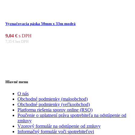
Vyznačovacia páska 50mm x 33m modrá
9,04
€
s DPH
7,35
€
bez DPH
Hlavné menu
O nás
Obchodné podmienky (maloobchod)
Obchodné podmienky (veľkoobchod)
Platforma riešenia sporov online (RSO)
Poučenie o uplatnení práva spotrebiteľa na odstúpenie od
zmluvy
Vzorový formulár na odstúpenie od zmluvy
Informačný formulár voči spotrebiteľovi