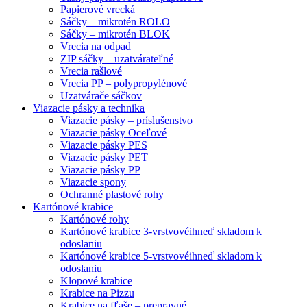
Papierové vrecká
Sáčky – mikrotén ROLO
Sáčky – mikrotén BLOK
Vrecia na odpad
ZIP sáčky – uzatvárateľné
Vrecia rašlové
Vrecia PP – polypropylénové
Uzatvárače sáčkov
Viazacie pásky a technika
Viazacie pásky – príslušenstvo
Viazacie pásky Oceľové
Viazacie pásky PES
Viazacie pásky PET
Viazacie pásky PP
Viazacie spony
Ochranné plastové rohy
Kartónové krabice
Kartónové rohy
Kartónové krabice 3-vrstvové
ihneď skladom k
odoslaniu
Kartónové krabice 5-vrstvové
ihneď skladom k
odoslaniu
Klopové krabice
Krabice na Pizzu
Krabice na fľaše – prepravné