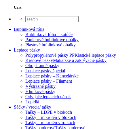
Cart
Bublinková fólia
Bublinková fólia – kotúče
Papierové bublinkové obálky
Plastové bublinkové obálky
Lepiace pásky
Polypropylénové pásky PP
Klasické lepiace pásky
Krepové pásky
Maliarske a zakrývacie pásky
Obojstranné pásky
Lepiace pásky špeciál
Lepiace pásky – Kancelárske
Lepiace pásky – Filament
Výstražné pásky
Hliníkové pásky
Odvíjače lepiacich pások
Lepidlá
Sáčky / vrecia/ tašky
Tašky – LDPE v blokoch
Tašky – mikrotén v blokoch
Tašky – mikrotén v rolkách
Tašky papierové
Tašky papierové