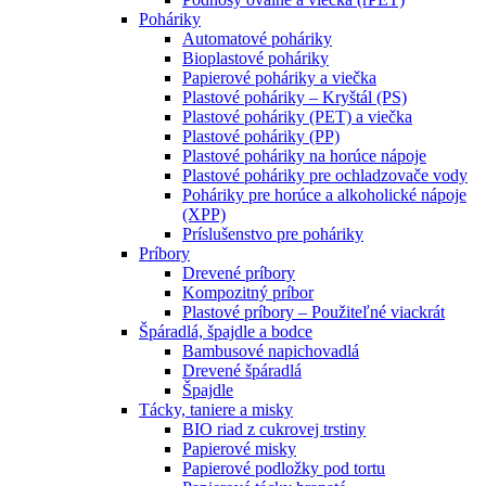
Poháriky
Automatové poháriky
Bioplastové poháriky
Papierové poháriky a viečka
Plastové poháriky – Kryštál (PS)
Plastové poháriky (PET) a viečka
Plastové poháriky (PP)
Plastové poháriky na horúce nápoje
Plastové poháriky pre ochladzovače vody
Poháriky pre horúce a alkoholické nápoje
(XPP)
Príslušenstvo pre poháriky
Príbory
Drevené príbory
Kompozitný príbor
Plastové príbory – Použiteľné viackrát
Špáradlá, špajdle a bodce
Bambusové napichovadlá
Drevené špáradlá
Špajdle
Tácky, taniere a misky
BIO riad z cukrovej trstiny
Papierové misky
Papierové podložky pod tortu