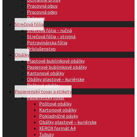
Pracovná obuv
Pracovná odev
Rukavice
Strečová fólia
Strečová fólia – ručná
Strečová fólia – strojná
Potravinárska fólia
Príslušenstvo
Obálky
Plastové bublinkové obálky
Papierové bublinkové obálky
Kartonové obálky
Obálky plastové – kuriérske
Poštové obálky
Papierenský tovar a etikety
Papierenský tovar
Poštové obálky
Kartonové obálky
Pokladničné pásky
Obálky plastové – kuriérske
XEROX formát A4
Tubusy