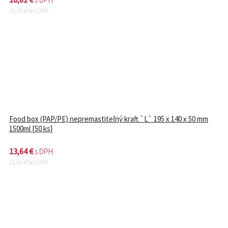
15,29
€
bez DPH
Food box (PAP/PE) nepremastiteľný kraft `L` 195 x 140 x 50 mm
1500ml [50 ks]
13,64
€
s DPH
11,09
€
bez DPH