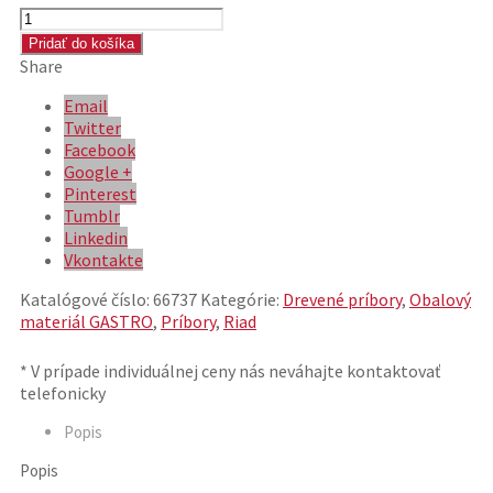
množstvo
Vidlička
Pridať do košíka
drevená
Share
16cm
[100
Email
ks]
Twitter
Facebook
Google +
Pinterest
Tumblr
Linkedin
Vkontakte
Katalógové číslo:
66737
Kategórie:
Drevené príbory
,
Obalový
materiál GASTRO
,
Príbory
,
Riad
Popis
Popis