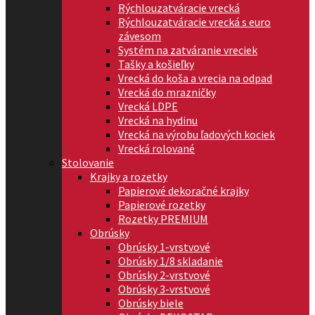
Rýchlouzatváracie vrecká
Rýchlouzatváracie vrecká s euro
závesom
Systém na zatváranie vreciek
Tašky a košieľky
Vrecká do koša a vrecia na odpad
Vrecká do mrazničky
Vrecká LDPE
Vrecká na hydinu
Vrecká na výrobu ľadových kociek
Vrecká rolované
Stolovanie
Krajky a rozetky
Papierové dekoračné krajky
Papierové rozetky
Rozetky PREMIUM
Obrúsky
Obrúsky 1-vrstvové
Obrúsky 1/8 skladanie
Obrúsky 2-vrstvové
Obrúsky 3-vrstvové
Obrúsky biele