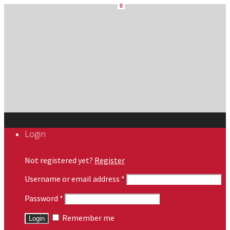
0
Login
Not registered yet?
Register
Username or email address
*
Password
*
Remember me