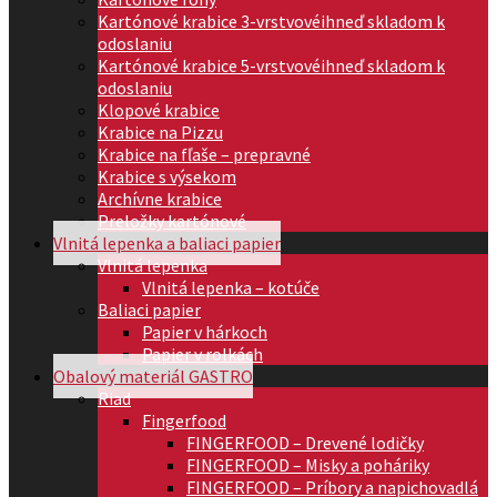
Kartónové krabice 3-vrstvové
ihneď skladom k
odoslaniu
Kartónové krabice 5-vrstvové
ihneď skladom k
odoslaniu
Klopové krabice
Krabice na Pizzu
Krabice na fľaše – prepravné
Krabice s výsekom
Archívne krabice
Preložky kartónové
Vlnitá lepenka a baliaci papier
Vlnitá lepenka
Vlnitá lepenka – kotúče
Baliaci papier
Papier v hárkoch
Papier v rolkách
Obalový materiál GASTRO
Riad
Fingerfood
FINGERFOOD – Drevené lodičky
FINGERFOOD – Misky a poháriky
FINGERFOOD – Príbory a napichovadlá