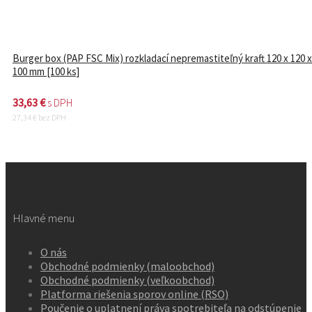
Burger box (PAP FSC Mix) rozkladací nepremastiteľný kraft 120 x 120 x
100 mm [100 ks]
33,63
€
s DPH
27,34
€
bez DPH
Hlavné menu
O nás
Obchodné podmienky (maloobchod)
Obchodné podmienky (veľkoobchod)
Platforma riešenia sporov online (RSO)
Poučenie o uplatnení práva spotrebiteľa na odstúpenie