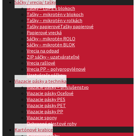
Sáčky / vrecia/ tašky
Tašky – LDPE v blokoch
Tašky – mikrotén v blokoch
Tašky – mikrotén v rolkách
Tašky papierové
Tašky papierové
Papierové vrecká
Sáčky – mikrotén ROLO
Sáčky – mikrotén BLOK
Vrecia na odpad
ZIP sáčky – uzatvárateľné
Vrecia rašlové
Vrecia PP – polypropylénové
Uzatvárače sáčkov
Viazacie pásky a technika
Viazacie pásky – príslušenstvo
Viazacie pásky Oceľové
Viazacie pásky PES
Viazacie pásky PET
Viazacie pásky PP
Viazacie spony
Ochranné plastové rohy
Kartónové krabice
Kartónové rohy