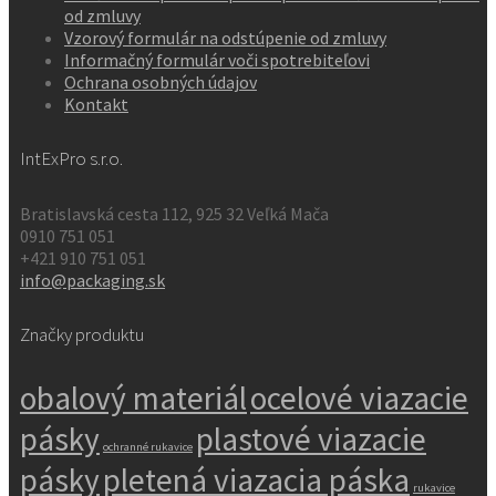
od zmluvy
Vzorový formulár na odstúpenie od zmluvy
Informačný formulár voči spotrebiteľovi
Ochrana osobných údajov
Kontakt
IntExPro s.r.o.
Bratislavská cesta 112, 925 32 Veľká Mača
0910 751 051
+421 910 751 051
info@packaging.sk
Značky produktu
obalový materiál
ocelové viazacie
pásky
plastové viazacie
ochranné rukavice
pásky
pletená viazacia páska
rukavice