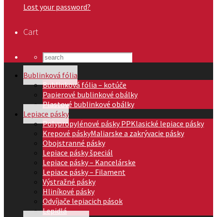
Lost your password?
Cart
Bublinková fólia
Bublinková fólia – kotúče
Papierové bublinkové obálky
Plastové bublinkové obálky
Lepiace pásky
Polypropylénové pásky PP
Klasické lepiace pásky
Krepové pásky
Maliarske a zakrývacie pásky
Obojstranné pásky
Lepiace pásky špeciál
Lepiace pásky – Kancelárske
Lepiace pásky – Filament
Výstražné pásky
Hliníkové pásky
Odvíjače lepiacich pások
Lepidlá