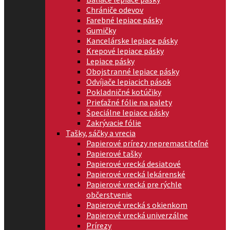
Chrániče odevov
Farebné lepiace pásky
Gumičky
Kancelárske lepiace pásky
Krepové lepiace pásky
Lepiace pásky
Obojstranné lepiace pásky
Odvíjače lepiacich pások
Pokladničné kotúčiky
Prieťažné fólie na palety
Špeciálne lepiace pásky
Zakrývacie fólie
Tašky, sáčky a vrecia
Papierové prírezy nepremastiteľné
Papierové tašky
Papierové vrecká desiatové
Papierové vrecká lekárenské
Papierové vrecká pre rýchle
občerstvenie
Papierové vrecká s okienkom
Papierové vrecká univerzálne
Prírezy