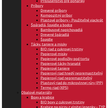
Príslušenstvo pre poháriky
Príbory
Drevené príbory
Kompozitný príbor
Plastové príbory – Použiteľné viackrát
Špáradlá, špajdle a bodce
Bambusové napichovadlá
Drevené špáradlá
Špajdle
Tácky, taniere a misky
BIO riad z cukrovej trstiny
Papierové misky
Papierové podložky pod tortu
Papierové tácky hranaté
Papierové taniere
Papierový riad hnedý nepremastiteľný
Papierový riad nepremastiteľný
Plastový riad do mikrovlnnej rúry (PP)
Termo riad (XPS)
Obalové materiály
Boxy a krabice
BIO boxy z cukrovej trstiny
Krabice na pizzu z vlnitej lepenky – TYP