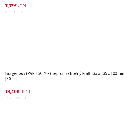
7,37
€
s DPH
5,99
€
bez DPH
Burger box (PAP FSC Mix) nepromastitelný kraft 135 x 135 x 100 mm
[50 ks]
18,41
€
s DPH
14,97
€
bez DPH