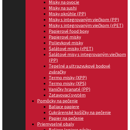
Misky na ovocie
Misky na sushi
Misky okrúhle (PP)
Misky s integrovaným viečkom (PP)
Misky s integrovaným viečkom (rPET)
Papierové food boxy
Papierové misky
Polievkové misky
Šalátové misky (rPET)
Šalátové misy s integrovaným viečkom
(PP)
Tepelné a ultrazvukové bodové
zváračky
Termo misky (XPP)
Termo misky (XPS)
Vaničky hranaté (PP)
Zatavovací systém
Pomôcky na pečenie
Baliace papiere
Cukrárenské košíčky na pečenie
Papier na pečenie
Priemyselné obaly
Baliace lepiace pásky