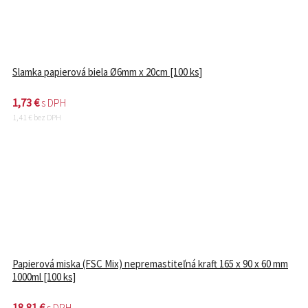
Slamka papierová biela Ø6mm x 20cm [100 ks]
1,73
€
s DPH
1,41
€
bez DPH
Papierová miska (FSC Mix) nepremastiteľná kraft 165 x 90 x 60 mm
1000ml [100 ks]
18,81
€
s DPH