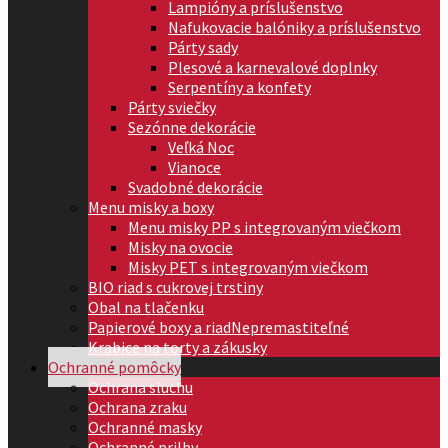
Lampióny a príslušenstvo
Nafukovacie balóniky a príslušenstvo
Párty sady
Plesové a karnevalové doplnky
Serpentíny a konfety
Párty sviečky
Sezónne dekorácie
Veľká Noc
Vianoce
Svadobné dekorácie
Menu misky a boxy
Menu misky PP s integrovaným viečkom
Misky na ovocie
Misky PET s integrovaným viečkom
BIO riad s cukrovej trstiny
Obal na tlačenku
Papierové boxy a riad
Nepremastiteľné
Krabice na torty a zákusky
Ochranné pomôcky
Ochrana sluchu
Ochrana zraku
Ochranné masky
Ochranné prilby