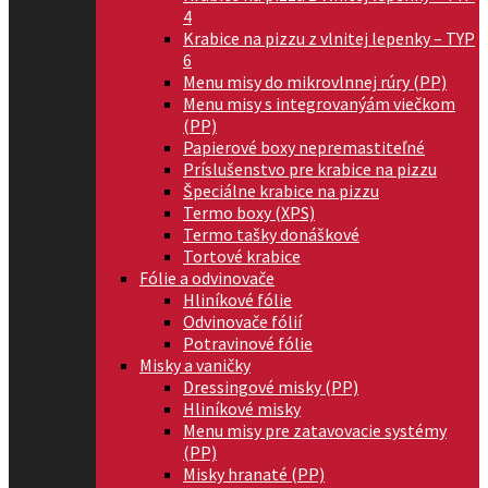
4
Krabice na pizzu z vlnitej lepenky – TYP
6
Menu misy do mikrovlnnej rúry (PP)
Menu misy s integrovanýám viečkom
(PP)
Papierové boxy nepremastiteľné
Príslušenstvo pre krabice na pizzu
Špeciálne krabice na pizzu
Termo boxy (XPS)
Termo tašky donáškové
Tortové krabice
Fólie a odvinovače
Hliníkové fólie
Odvinovače fólií
Potravinové fólie
Misky a vaničky
Dressingové misky (PP)
Hliníkové misky
Menu misy pre zatavovacie systémy
(PP)
Misky hranaté (PP)