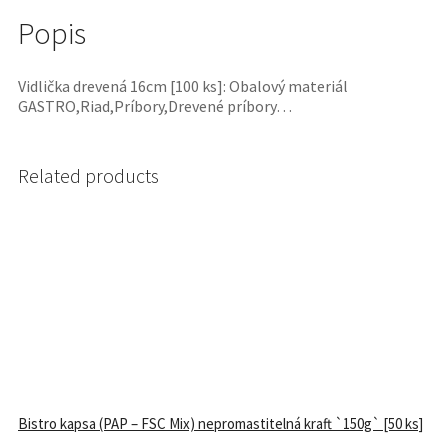
Popis
Vidlička drevená 16cm [100 ks]: Obalový materiál
GASTRO,Riad,Príbory,Drevené príbory…
Related products
Bistro kapsa (PAP – FSC Mix) nepromastitelná kraft `150g` [50 ks]