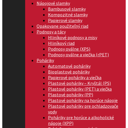
Nápojové slamky
Bambusové slamky
Kompozitné slamky
Papierové slamky
Opakovane použiteľný riad
Podnosy a tácy
Hliníkové podnosy a misy
Hliníkový riad
Podnosy oválne (XPS)
Podnosy oválne a viečka (rPET)
Poháriky
Automatové poháriky
Bioplastové poháriky
Papierové poháriky a viečka
Plastové poháriky – Kryštál (PS)
Plastové poháriky (PET) a viečka
Plastové poháriky (PP)
Plastové poháriky na horúce nápoje
Plastové poháriky pre ochladzovače
vody
Poháriky pre horúce a alkoholické
nápoje (XPP)