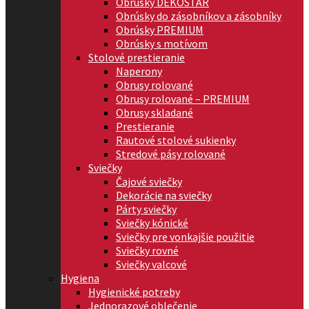
Obrúsky DEKOSTAR
Obrúsky do zásobníkov a zásobníky
Obrúsky PREMIUM
Obrúsky s motívom
Stolové prestieranie
Naperony
Obrusy rolované
Obrusy rolované – PREMIUM
Obrusy skladané
Prestieranie
Rautové stolové sukienky
Stredové pásy rolované
Sviečky
Čajové sviečky
Dekorácie na sviečky
Párty sviečky
Sviečky kónické
Sviečky pre vonkajšie použitie
Sviečky rovné
Sviečky valcové
Hygiena
Hygienické potreby
Jednorazové oblečenie