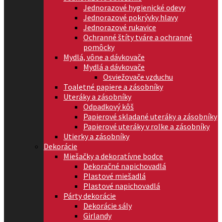
Jednorazové hygienické odevy
Jednorazové pokrývky hlavy
Jednorazové rukavice
Ochranné štíty tváre a ochranné
pomôcky
Mydlá, vône a dávkovače
Mydlá a dávkovače
Osviežovače vzduchu
Toaletné papiere a zásobníky
Uteráky a zásobníky
Odpadkový kôš
Papierové skladané uteráky a zásobníky
Papierové uteráky v rolke a zásobníky
Utierky a zásobníky
Dekorácie
Miešačky a dekoratívne bodce
Dekoračné napichovadlá
Plastové miešadlá
Plastové napichovadlá
Párty dekorácie
Dekorácie sály
Girlandy