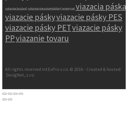
viazacia páska
rukavice bustard
rukavice pre automobilový priemysel
viazacie pásky
viazacie pásky PES
viazacie pásky PET
viazacie pásky
PP
viazanie tovaru
All rights reserved IntExPro s.r.o. © 2016 - Created & hosted:
DesigNet, s.r.o.