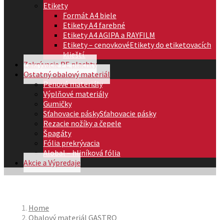
Etikety
Formát A4 biele
Etikety A4 farebné
Etikety A4 AGIPA a RAYFILM
Etikety – cenovkové
Etikety do etiketovacích
klieští.
Zakrývacie PE plachty
Ostatný obalový materiál
Penové materiály
Výplňové materiály
Gumičky
Sťahovacie pásky
Sťahovacie pásky
Rezacie nožíky a čepele
Špagáty
Fólia prekrývacia
Alobal – hliníková fólia
Akcie a Výpredaje
Home
Obalový materiál GASTRO