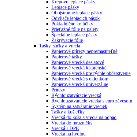
Krepové lepiace pásky
Lepiace pásky
Obojstranné lepiace pásky
Odvíjače lepiacich pások
Pokladničné kotúčiky
Prieťažné fólie na palety
Špeciálne lepiace pásky
Zakrývacie fólie
Tašky, sáčky a vrecia
Papierové prírezy nepremastiteľné
Papierové tašky
Papierové vrecká desiatové
Papierové vrecká lekárenské
Papierové vrecká pre rýchle občerstvenie
Papierové vrecká s okienkom
Papierové vrecká univerzálne
Prírezy
Rýchlouzatváracie vrecká
Rýchlouzatváracie vrecká s euro závesom
Systém na zatváranie vreciek
Tašky a košieľky
Vrecká do koša a vrecia na odpad
Vrecká do mrazničky
Vrecká LDPE
Vrecká na hydinu