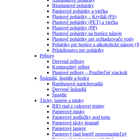
Bioplastové poháriky
Papierové poháriky a viečka
Plastové poháriky – Kryštál (PS)
Plastové poháriky (PET) a viečka
Plastové poháriky (PP)
Plastové poháriky na horúce nápoje
Plastové poháriky pre ochladzovače vody
Poháriky pre horúce a alkoholické nápoje (
Príslušenstvo pre poháriky
Príbory
Drevené príbory
Kompozitný príbor
Plastové príbory – Použiteľné viackrát
Špáradlá, špajdle a bodce
Bambusové napichovadlá
Drevené špáradlá
Špajdle
Tácky, taniere a misky
BIO riad z cukrovej trstiny
Papierové misky
Papierové podložky pod tortu
Papierové tácky hranaté
Papierové taniere
Papierový riad hnedý nepremastiteľný