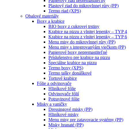
Papierový riad nepremastiteľný
Plastový riad do mikrovlnnej rúry (PP)
Termo riad (XPS)
Obalové materiály
Boxy a krabice
BIO boxy z cukrovej trstiny
Krabice na pizzu z vlnitej lepenky – TYP 4
Krabice na pizzu z vlnitej lepenky – TYP 6
Menu misy do mikrovlnnej rúry (PP)
Menu misy s integrovanýám viečkom (PP)
Papierové boxy nepremastiteľné
Príslušenstvo pre krabice na pizzu
Špeciálne krabice na pizzu
Termo boxy (XPS)
Termo tašky donáškové
Tortové krabice
Fólie a odvinovače
Hliníkové fólie
Odvinovače fólií
Potravinové fólie
Misky a vaničky
Dressingové misky (PP)
Hliníkové misky
Menu misy pre zatavovacie systémy (PP)
Misky hranaté (PP)