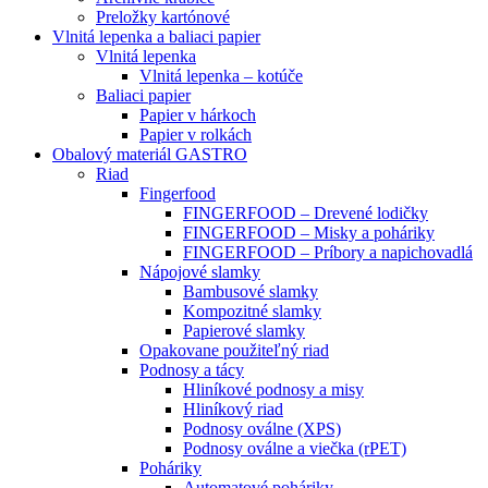
Preložky kartónové
Vlnitá lepenka a baliaci papier
Vlnitá lepenka
Vlnitá lepenka – kotúče
Baliaci papier
Papier v hárkoch
Papier v rolkách
Obalový materiál GASTRO
Riad
Fingerfood
FINGERFOOD – Drevené lodičky
FINGERFOOD – Misky a poháriky
FINGERFOOD – Príbory a napichovadlá
Nápojové slamky
Bambusové slamky
Kompozitné slamky
Papierové slamky
Opakovane použiteľný riad
Podnosy a tácy
Hliníkové podnosy a misy
Hliníkový riad
Podnosy oválne (XPS)
Podnosy oválne a viečka (rPET)
Poháriky
Automatové poháriky