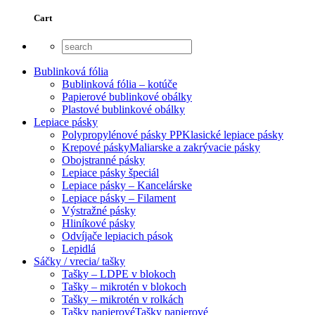
Cart
Bublinková fólia
Bublinková fólia – kotúče
Papierové bublinkové obálky
Plastové bublinkové obálky
Lepiace pásky
Polypropylénové pásky PP
Klasické lepiace pásky
Krepové pásky
Maliarske a zakrývacie pásky
Obojstranné pásky
Lepiace pásky špeciál
Lepiace pásky – Kancelárske
Lepiace pásky – Filament
Výstražné pásky
Hliníkové pásky
Odvíjače lepiacich pások
Lepidlá
Sáčky / vrecia/ tašky
Tašky – LDPE v blokoch
Tašky – mikrotén v blokoch
Tašky – mikrotén v rolkách
Tašky papierové
Tašky papierové