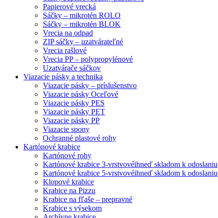
Papierové vrecká
Sáčky – mikrotén ROLO
Sáčky – mikrotén BLOK
Vrecia na odpad
ZIP sáčky – uzatvárateľné
Vrecia rašlové
Vrecia PP – polypropylénové
Uzatvárače sáčkov
Viazacie pásky a technika
Viazacie pásky – príslušenstvo
Viazacie pásky Oceľové
Viazacie pásky PES
Viazacie pásky PET
Viazacie pásky PP
Viazacie spony
Ochranné plastové rohy
Kartónové krabice
Kartónové rohy
Kartónové krabice 3-vrstvové
ihneď skladom k odoslaniu
Kartónové krabice 5-vrstvové
ihneď skladom k odoslaniu
Klopové krabice
Krabice na Pizzu
Krabice na fľaše – prepravné
Krabice s výsekom
Archívne krabice