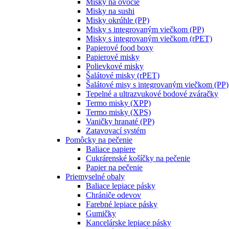
Misky na ovocie
Misky na sushi
Misky okrúhle (PP)
Misky s integrovaným viečkom (PP)
Misky s integrovaným viečkom (rPET)
Papierové food boxy
Papierové misky
Polievkové misky
Šalátové misky (rPET)
Šalátové misy s integrovaným viečkom (PP)
Tepelné a ultrazvukové bodové zváračky
Termo misky (XPP)
Termo misky (XPS)
Vaničky hranaté (PP)
Zatavovací systém
Pomôcky na pečenie
Baliace papiere
Cukrárenské košíčky na pečenie
Papier na pečenie
Priemyselné obaly
Baliace lepiace pásky
Chrániče odevov
Farebné lepiace pásky
Gumičky
Kancelárske lepiace pásky