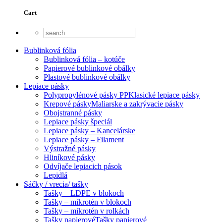
Cart
Bublinková fólia
Bublinková fólia – kotúče
Papierové bublinkové obálky
Plastové bublinkové obálky
Lepiace pásky
Polypropylénové pásky PP
Klasické lepiace pásky
Krepové pásky
Maliarske a zakrývacie pásky
Obojstranné pásky
Lepiace pásky špeciál
Lepiace pásky – Kancelárske
Lepiace pásky – Filament
Výstražné pásky
Hliníkové pásky
Odvíjače lepiacich pások
Lepidlá
Sáčky / vrecia/ tašky
Tašky – LDPE v blokoch
Tašky – mikrotén v blokoch
Tašky – mikrotén v rolkách
Tašky papierové
Tašky papierové