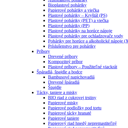
Bioplastové poháriky
Papierové poháriky a viečka
Plastové poháriky – Kryštál (PS)
Plastové poháriky (PET) a viečka
Plastové poháriky (PP)
Plastové poháriky na horúce nápoje
Plastové poháriky pre ochladzovače vody
Poháriky pre horúce a alkoholické nápoje (
Príslušenstvo pre poháriky
Príbory
Drevené príbory
Kompozitný príbor
Plastové príbory – Použiteľné viackrát
Špáradlá, špajdle a bodce
Bambusové napichovadlá
Drevené špáradlá
Špajdle
Tácky, taniere a misky
BIO riad z cukrovej trstiny
Papierové misky
Papierové podložky pod tortu
Papierové tácky hranaté
Papierové taniere
Papierový riad hnedý nepremastiteľný