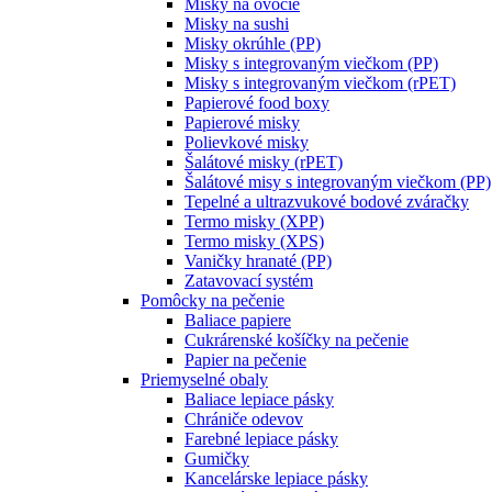
Misky na ovocie
Misky na sushi
Misky okrúhle (PP)
Misky s integrovaným viečkom (PP)
Misky s integrovaným viečkom (rPET)
Papierové food boxy
Papierové misky
Polievkové misky
Šalátové misky (rPET)
Šalátové misy s integrovaným viečkom (PP)
Tepelné a ultrazvukové bodové zváračky
Termo misky (XPP)
Termo misky (XPS)
Vaničky hranaté (PP)
Zatavovací systém
Pomôcky na pečenie
Baliace papiere
Cukrárenské košíčky na pečenie
Papier na pečenie
Priemyselné obaly
Baliace lepiace pásky
Chrániče odevov
Farebné lepiace pásky
Gumičky
Kancelárske lepiace pásky