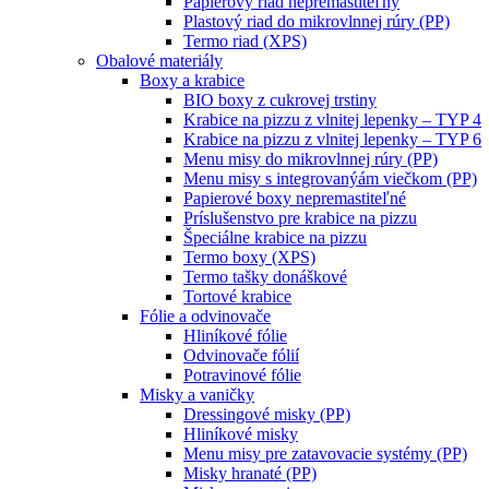
Papierový riad nepremastiteľný
Plastový riad do mikrovlnnej rúry (PP)
Termo riad (XPS)
Obalové materiály
Boxy a krabice
BIO boxy z cukrovej trstiny
Krabice na pizzu z vlnitej lepenky – TYP 4
Krabice na pizzu z vlnitej lepenky – TYP 6
Menu misy do mikrovlnnej rúry (PP)
Menu misy s integrovanýám viečkom (PP)
Papierové boxy nepremastiteľné
Príslušenstvo pre krabice na pizzu
Špeciálne krabice na pizzu
Termo boxy (XPS)
Termo tašky donáškové
Tortové krabice
Fólie a odvinovače
Hliníkové fólie
Odvinovače fólií
Potravinové fólie
Misky a vaničky
Dressingové misky (PP)
Hliníkové misky
Menu misy pre zatavovacie systémy (PP)
Misky hranaté (PP)