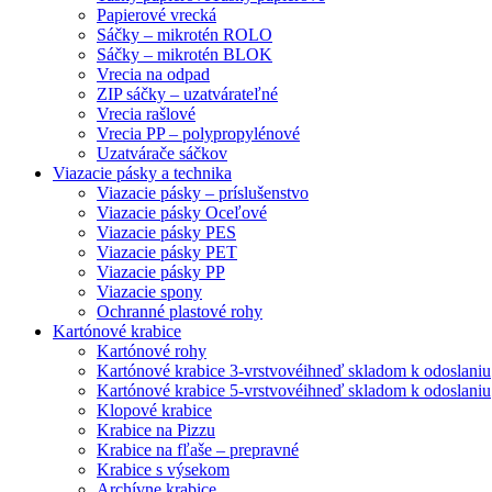
Papierové vrecká
Sáčky – mikrotén ROLO
Sáčky – mikrotén BLOK
Vrecia na odpad
ZIP sáčky – uzatvárateľné
Vrecia rašlové
Vrecia PP – polypropylénové
Uzatvárače sáčkov
Viazacie pásky a technika
Viazacie pásky – príslušenstvo
Viazacie pásky Oceľové
Viazacie pásky PES
Viazacie pásky PET
Viazacie pásky PP
Viazacie spony
Ochranné plastové rohy
Kartónové krabice
Kartónové rohy
Kartónové krabice 3-vrstvové
ihneď skladom k odoslaniu
Kartónové krabice 5-vrstvové
ihneď skladom k odoslaniu
Klopové krabice
Krabice na Pizzu
Krabice na fľaše – prepravné
Krabice s výsekom
Archívne krabice