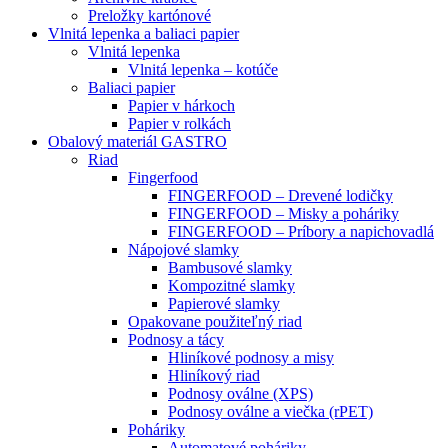
Preložky kartónové
Vlnitá lepenka a baliaci papier
Vlnitá lepenka
Vlnitá lepenka – kotúče
Baliaci papier
Papier v hárkoch
Papier v rolkách
Obalový materiál GASTRO
Riad
Fingerfood
FINGERFOOD – Drevené lodičky
FINGERFOOD – Misky a poháriky
FINGERFOOD – Príbory a napichovadlá
Nápojové slamky
Bambusové slamky
Kompozitné slamky
Papierové slamky
Opakovane použiteľný riad
Podnosy a tácy
Hliníkové podnosy a misy
Hliníkový riad
Podnosy oválne (XPS)
Podnosy oválne a viečka (rPET)
Poháriky
Automatové poháriky