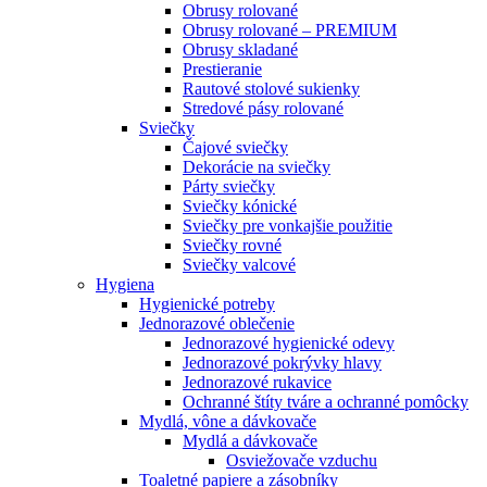
Obrusy rolované
Obrusy rolované – PREMIUM
Obrusy skladané
Prestieranie
Rautové stolové sukienky
Stredové pásy rolované
Sviečky
Čajové sviečky
Dekorácie na sviečky
Párty sviečky
Sviečky kónické
Sviečky pre vonkajšie použitie
Sviečky rovné
Sviečky valcové
Hygiena
Hygienické potreby
Jednorazové oblečenie
Jednorazové hygienické odevy
Jednorazové pokrývky hlavy
Jednorazové rukavice
Ochranné štíty tváre a ochranné pomôcky
Mydlá, vône a dávkovače
Mydlá a dávkovače
Osviežovače vzduchu
Toaletné papiere a zásobníky