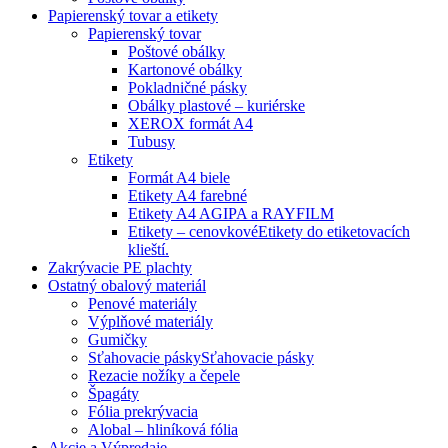
Papierenský tovar a etikety
Papierenský tovar
Poštové obálky
Kartonové obálky
Pokladničné pásky
Obálky plastové – kuriérske
XEROX formát A4
Tubusy
Etikety
Formát A4 biele
Etikety A4 farebné
Etikety A4 AGIPA a RAYFILM
Etikety – cenovkové
Etikety do etiketovacích
klieští.
Zakrývacie PE plachty
Ostatný obalový materiál
Penové materiály
Výplňové materiály
Gumičky
Sťahovacie pásky
Sťahovacie pásky
Rezacie nožíky a čepele
Špagáty
Fólia prekrývacia
Alobal – hliníková fólia
Akcie a Výpredaje