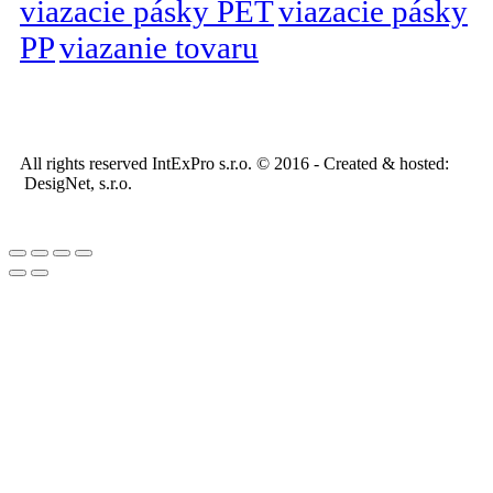
viazacie pásky PET
viazacie pásky
PP
viazanie tovaru
All rights reserved IntExPro s.r.o. © 2016 - Created & hosted:
DesigNet, s.r.o.