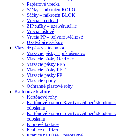
Papierové vrecká
Sáčky – mikrotén ROLO
Sáčky – mikrotén BLOK
Vrecia na odpad
ZIP sáčky – uzatvárateľné
Vrecia rašlové
Vrecia PP – polypropylénové
Uzatvárače sáčkov
Viazacie pásky a technika
Viazacie pásky – príslušenstvo
Viazacie pásky Oceľové
Viazacie pásky PES
Viazacie pásky PET
Viazacie pásky PP
Viazacie spony
Ochranné plastové rohy
Kartónové krabice
Kartónové rohy
Kartónové krabice 3-vrstvové
ihneď skladom k
odoslaniu
Kartónové krabice 5-vrstvové
ihneď skladom k
odoslaniu
Klopové krabice
Krabice na Pizzu
Krabice na fľaše – prepravné