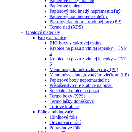
Papierové tácky hranaté
Papierové taniere
Papierový riad hnedý nepremastiteľný
Papierový riad nepremastiteľný
Plastový riad do mikrovlnnej rúry (PP)
Termo riad (XPS)
Obalové materiály
Boxy a krabice
BIO boxy z cukrovej trstiny
Krabice na pizzu z vlnitej lepenky – TYP
4
Krabice na pizzu z vlnitej lepenky – TYP
6
Menu misy do mikrovlnnej rúry (PP)
Menu misy s integrovanýám viečkom (PP)
Papierové boxy nepremastiteľné
Príslušenstvo pre krabice na pizzu
Špeciálne krabice na pizzu
Termo boxy (XPS)
Termo tašky donáškové
Tortové krabice
Fólie a odvinovače
Hliníkové fólie
Odvinovače fólií
Potravinové fólie