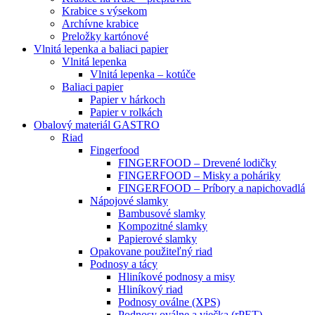
Krabice s výsekom
Archívne krabice
Preložky kartónové
Vlnitá lepenka a baliaci papier
Vlnitá lepenka
Vlnitá lepenka – kotúče
Baliaci papier
Papier v hárkoch
Papier v rolkách
Obalový materiál GASTRO
Riad
Fingerfood
FINGERFOOD – Drevené lodičky
FINGERFOOD – Misky a poháriky
FINGERFOOD – Príbory a napichovadlá
Nápojové slamky
Bambusové slamky
Kompozitné slamky
Papierové slamky
Opakovane použiteľný riad
Podnosy a tácy
Hliníkové podnosy a misy
Hliníkový riad
Podnosy oválne (XPS)
Podnosy oválne a viečka (rPET)