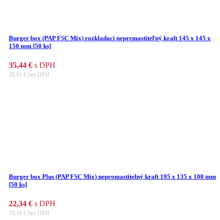
Burger box (PAP FSC Mix) rozkladací nepremastiteľný kraft 145 x 145 x
150 mm [50 ks]
35,44
€
s DPH
28,81
€
bez DPH
Burger box Plus (PAP FSC Mix) nepromastitelný kraft 195 x 135 x 100 mm
[50 ks]
22,34
€
s DPH
18,16
€
bez DPH