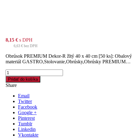
8,15
€
s DPH
6,63
€
bez DPH
Obrúsok PREMIUM Dekor-R žltý 40 x 40 cm [50 ks]: Obalový
materiál GASTRO,Stolovanie,Obrúsky,Obrúsky PREMIUM…
množstvo
Obrúsok
Pridať do košíka
PREMIUM
Share
Dekor-
R
Email
žltý
Twitter
40
Facebook
x
Google +
40
Pinterest
cm
Tumblr
[50
Linkedin
ks]
Vkontakte