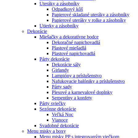
Uteráky a zásobníky
Odpadkový kôš
Papierové skladané uteráky a zásobníky
Papierové uteráky v rolke a zásobníky
Utierky a zásobníky
Dekorácie
Miešačky a dekoratívne bodce
Dekoračné napichovadlá
Plastové miešadlá
Plastové napichovadlá
Párty dekorácie
Dekorácie sály
Girlandy
Lampióny a príslušenstvo
Nafukovacie balóniky a príslušenstvo
Párty sady
Plesové a karnevalové doplnky
Serpentíny a konfety
Párty sviečky
Sezónne dekorácie
Veľká Noc
Vianoce
Svadobné dekorácie
Menu misky a boxy
Menu misky PP s integrovaným viečkom