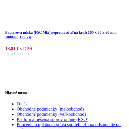
Papierová miska (FSC Mix) nepremastiteľná kraft 165 x 90 x 60 mm
1000ml [100 ks]
18,81
€
s DPH
15,29
€
bez DPH
Hlavné menu
O nás
Obchodné podmienky (maloobchod)
Obchodné podmienky (veľkoobchod)
Platforma riešenia sporov online (RSO)
Poučenie o uplatnení práva spotrebiteľa na odstúpenie od