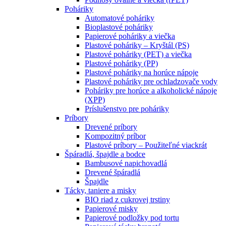
Poháriky
Automatové poháriky
Bioplastové poháriky
Papierové poháriky a viečka
Plastové poháriky – Kryštál (PS)
Plastové poháriky (PET) a viečka
Plastové poháriky (PP)
Plastové poháriky na horúce nápoje
Plastové poháriky pre ochladzovače vody
Poháriky pre horúce a alkoholické nápoje
(XPP)
Príslušenstvo pre poháriky
Príbory
Drevené príbory
Kompozitný príbor
Plastové príbory – Použiteľné viackrát
Špáradlá, špajdle a bodce
Bambusové napichovadlá
Drevené špáradlá
Špajdle
Tácky, taniere a misky
BIO riad z cukrovej trstiny
Papierové misky
Papierové podložky pod tortu