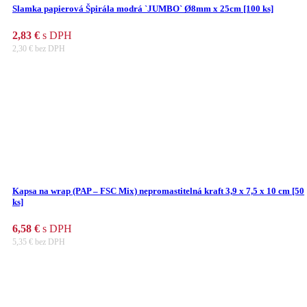
Slamka papierová Špirála modrá `JUMBO` Ø8mm x 25cm [100 ks]
2,83
€
s DPH
2,30
€
bez DPH
Kapsa na wrap (PAP – FSC Mix) nepromastitelná kraft 3,9 x 7,5 x 10 cm [50
ks]
6,58
€
s DPH
5,35
€
bez DPH