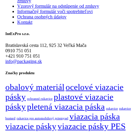
zmluvy
Vzorový formulár na odstúpenie od zmluvy
Informačný formulár voči spotrebiteľovi
Ochrana osobných údajov
Kontakt
IntExPro s.r.o.
Bratislavská cesta 112, 925 32 Veľká Mača
0910 751 051
+421 910 751 051
info@packaging.sk
Značky produktu
obalový materiál
ocelové viazacie
pásky
plastové viazacie
ochranné rukavice
pásky
pletená viazacia páska
rukavice
rukavice
viazacia páska
bustard
rukavice pre automobilový priemysel
viazacie pásky
viazacie pásky PES