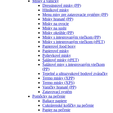
Misky a vaničky
Dressingové misky (PP)
Hliníkové misky
Menu misy pre zatavovacie systémy (PP)
Misky hranaté (PP)
Misky na ovocie
Misky na sushi
Misky okrúhle (PP)
Misky s integrovaným viečkom (PP)
Misky s integrovaným viečkom (rPET)
Papierové food boxy
Papierové misky
Polievkové misky
Šalátové misky (rPET)
Šalátové misy s integrovaným viečkom
(PP)
Tepelné a ultrazvukové bodové zváračky
Termo misky (XPP)
Termo misky (XPS)
Vaničky hranaté (PP)
Zatavovací systém
Pomôcky na pečenie
Baliace papiere
Cukrárenské košíčky na pečenie
Papier na pečenie