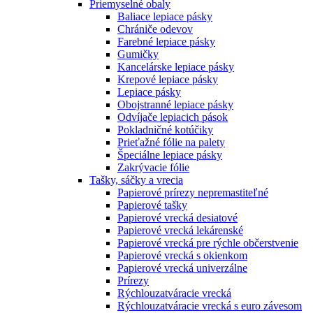
Priemyselné obaly
Baliace lepiace pásky
Chrániče odevov
Farebné lepiace pásky
Gumičky
Kancelárske lepiace pásky
Krepové lepiace pásky
Lepiace pásky
Obojstranné lepiace pásky
Odvíjače lepiacich pások
Pokladničné kotúčiky
Prieťažné fólie na palety
Špeciálne lepiace pásky
Zakrývacie fólie
Tašky, sáčky a vrecia
Papierové prírezy nepremastiteľné
Papierové tašky
Papierové vrecká desiatové
Papierové vrecká lekárenské
Papierové vrecká pre rýchle občerstvenie
Papierové vrecká s okienkom
Papierové vrecká univerzálne
Prírezy
Rýchlouzatváracie vrecká
Rýchlouzatváracie vrecká s euro závesom