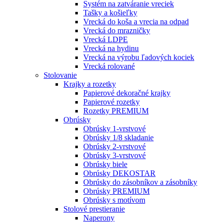
Systém na zatváranie vreciek
Tašky a košieľky
Vrecká do koša a vrecia na odpad
Vrecká do mrazničky
Vrecká LDPE
Vrecká na hydinu
Vrecká na výrobu ľadových kociek
Vrecká rolované
Stolovanie
Krajky a rozetky
Papierové dekoračné krajky
Papierové rozetky
Rozetky PREMIUM
Obrúsky
Obrúsky 1-vrstvové
Obrúsky 1/8 skladanie
Obrúsky 2-vrstvové
Obrúsky 3-vrstvové
Obrúsky biele
Obrúsky DEKOSTAR
Obrúsky do zásobníkov a zásobníky
Obrúsky PREMIUM
Obrúsky s motívom
Stolové prestieranie
Naperony