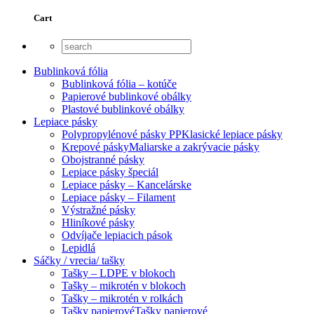
Cart
Bublinková fólia
Bublinková fólia – kotúče
Papierové bublinkové obálky
Plastové bublinkové obálky
Lepiace pásky
Polypropylénové pásky PP
Klasické lepiace pásky
Krepové pásky
Maliarske a zakrývacie pásky
Obojstranné pásky
Lepiace pásky špeciál
Lepiace pásky – Kancelárske
Lepiace pásky – Filament
Výstražné pásky
Hliníkové pásky
Odvíjače lepiacich pások
Lepidlá
Sáčky / vrecia/ tašky
Tašky – LDPE v blokoch
Tašky – mikrotén v blokoch
Tašky – mikrotén v rolkách
Tašky papierové
Tašky papierové