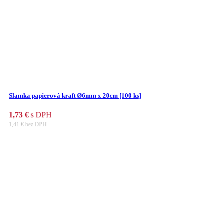
Slamka papierová kraft Ø6mm x 20cm [100 ks]
1,73
€
s DPH
1,41
€
bez DPH