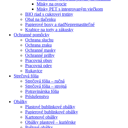
Misky na ovocie
Misky PET s integrovaným viečkom
BIO riad s cukrovej trstiny
Obal na tlačenku
Papierové boxy a riad
Nepremastiteľné
Krabice na torty a zákusky
Ochranné pomôcky
Ochrana sluchu
Ochrana zraku
Ochranné masky
Ochranné prilby
Pracovná obuv
Pracovná odev
Rukavice
Strečová fólia
Strečová fólia – ručná
Strečová fólia – strojná
Potravinárska fólia
Príslušenstvo
Obálky
Plastové bublinkové obálky
Papierové bublinkové obálky
Kartonové obálky
Obálky plastové – kuriérske
Poštové obálky