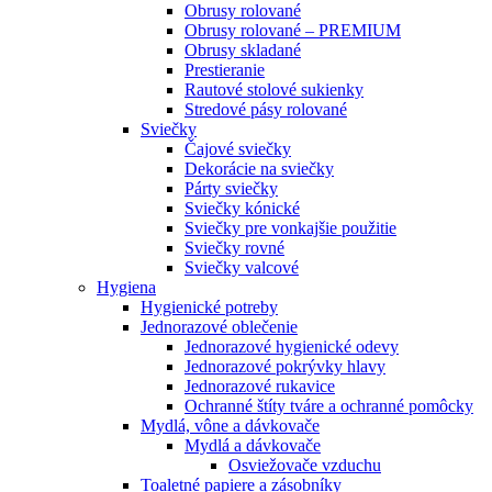
Obrusy rolované
Obrusy rolované – PREMIUM
Obrusy skladané
Prestieranie
Rautové stolové sukienky
Stredové pásy rolované
Sviečky
Čajové sviečky
Dekorácie na sviečky
Párty sviečky
Sviečky kónické
Sviečky pre vonkajšie použitie
Sviečky rovné
Sviečky valcové
Hygiena
Hygienické potreby
Jednorazové oblečenie
Jednorazové hygienické odevy
Jednorazové pokrývky hlavy
Jednorazové rukavice
Ochranné štíty tváre a ochranné pomôcky
Mydlá, vône a dávkovače
Mydlá a dávkovače
Osviežovače vzduchu
Toaletné papiere a zásobníky