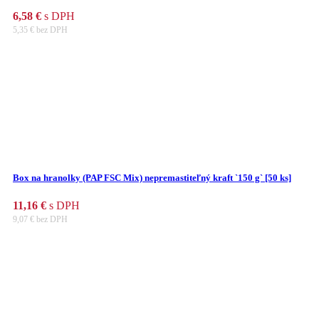
6,58
€
s DPH
5,35
€
bez DPH
Box na hranolky (PAP FSC Mix) nepremastiteľný kraft `150 g` [50 ks]
11,16
€
s DPH
9,07
€
bez DPH