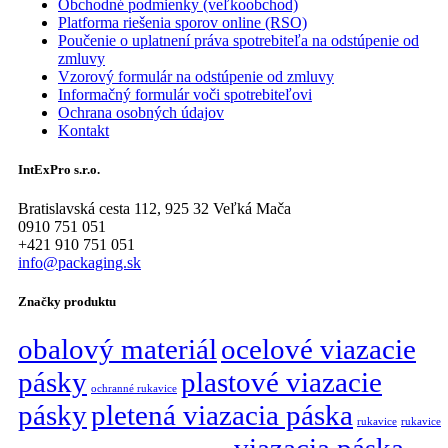
Obchodné podmienky (veľkoobchod)
Platforma riešenia sporov online (RSO)
Poučenie o uplatnení práva spotrebiteľa na odstúpenie od
zmluvy
Vzorový formulár na odstúpenie od zmluvy
Informačný formulár voči spotrebiteľovi
Ochrana osobných údajov
Kontakt
IntExPro s.r.o.
Bratislavská cesta 112, 925 32 Veľká Mača
0910 751 051
+421 910 751 051
info@packaging.sk
Značky produktu
obalový materiál
ocelové viazacie
pásky
plastové viazacie
ochranné rukavice
pásky
pletená viazacia páska
rukavice
rukavice
viazacia páska