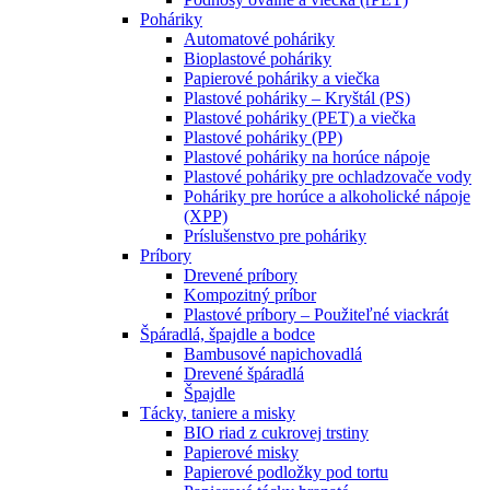
Poháriky
Automatové poháriky
Bioplastové poháriky
Papierové poháriky a viečka
Plastové poháriky – Kryštál (PS)
Plastové poháriky (PET) a viečka
Plastové poháriky (PP)
Plastové poháriky na horúce nápoje
Plastové poháriky pre ochladzovače vody
Poháriky pre horúce a alkoholické nápoje
(XPP)
Príslušenstvo pre poháriky
Príbory
Drevené príbory
Kompozitný príbor
Plastové príbory – Použiteľné viackrát
Špáradlá, špajdle a bodce
Bambusové napichovadlá
Drevené špáradlá
Špajdle
Tácky, taniere a misky
BIO riad z cukrovej trstiny
Papierové misky
Papierové podložky pod tortu