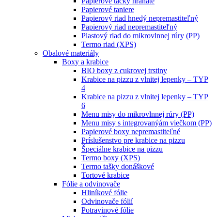
Papierové tácky hranaté
Papierové taniere
Papierový riad hnedý nepremastiteľný
Papierový riad nepremastiteľný
Plastový riad do mikrovlnnej rúry (PP)
Termo riad (XPS)
Obalové materiály
Boxy a krabice
BIO boxy z cukrovej trstiny
Krabice na pizzu z vlnitej lepenky – TYP
4
Krabice na pizzu z vlnitej lepenky – TYP
6
Menu misy do mikrovlnnej rúry (PP)
Menu misy s integrovanýám viečkom (PP)
Papierové boxy nepremastiteľné
Príslušenstvo pre krabice na pizzu
Špeciálne krabice na pizzu
Termo boxy (XPS)
Termo tašky donáškové
Tortové krabice
Fólie a odvinovače
Hliníkové fólie
Odvinovače fólií
Potravinové fólie