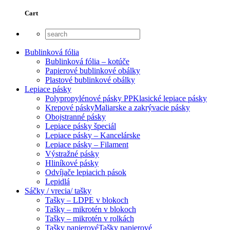
Cart
Bublinková fólia
Bublinková fólia – kotúče
Papierové bublinkové obálky
Plastové bublinkové obálky
Lepiace pásky
Polypropylénové pásky PP
Klasické lepiace pásky
Krepové pásky
Maliarske a zakrývacie pásky
Obojstranné pásky
Lepiace pásky špeciál
Lepiace pásky – Kancelárske
Lepiace pásky – Filament
Výstražné pásky
Hliníkové pásky
Odvíjače lepiacich pások
Lepidlá
Sáčky / vrecia/ tašky
Tašky – LDPE v blokoch
Tašky – mikrotén v blokoch
Tašky – mikrotén v rolkách
Tašky papierové
Tašky papierové