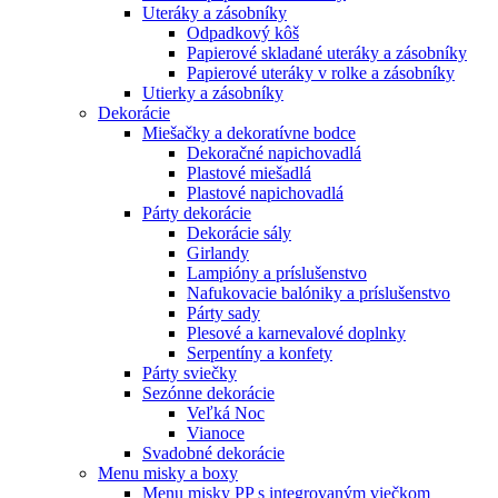
Uteráky a zásobníky
Odpadkový kôš
Papierové skladané uteráky a zásobníky
Papierové uteráky v rolke a zásobníky
Utierky a zásobníky
Dekorácie
Miešačky a dekoratívne bodce
Dekoračné napichovadlá
Plastové miešadlá
Plastové napichovadlá
Párty dekorácie
Dekorácie sály
Girlandy
Lampióny a príslušenstvo
Nafukovacie balóniky a príslušenstvo
Párty sady
Plesové a karnevalové doplnky
Serpentíny a konfety
Párty sviečky
Sezónne dekorácie
Veľká Noc
Vianoce
Svadobné dekorácie
Menu misky a boxy
Menu misky PP s integrovaným viečkom