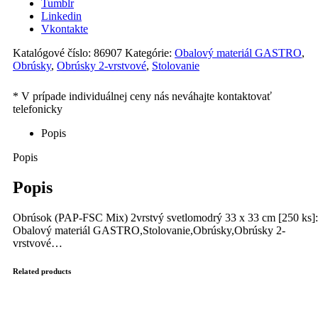
Tumblr
cm
Linkedin
[250
Vkontakte
ks]
Katalógové číslo:
86907
Kategórie:
Obalový materiál GASTRO
,
Obrúsky
,
Obrúsky 2-vrstvové
,
Stolovanie
Popis
Popis
Popis
Obrúsok (PAP-FSC Mix) 2vrstvý svetlomodrý 33 x 33 cm [250 ks]:
Obalový materiál GASTRO,Stolovanie,Obrúsky,Obrúsky 2-
vrstvové…
Related products