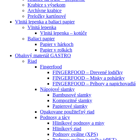
Krabice s výsekom
Archívne krabice
Preložky kartónové
Vlnitá lepenka a baliaci papier
Vlnitá lepenka
Vlnitá lepenka – kotúče
Baliaci papier
Papier v hárkoch
Papier v rolkách
Obalový materiál GASTRO
Riad
Fingerfood
FINGERFOOD – Drevené lodičky
FINGERFOOD – Misky a poháriky
FINGERFOOD – Príbory a napichovadlá
Nápojové slamky
Bambusové slamky
Kompozitné slamky
Papierové slamky
Opakovane použiteľný riad
Podnosy a tácy
Hliníkové podnosy a misy
Hliníkový riad
Podnosy oválne (XPS)
Podnosy oválne a viečka (rPET)