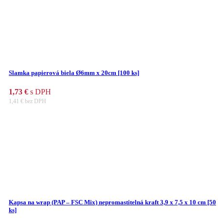
Slamka papierová biela Ø6mm x 20cm [100 ks]
1,73
€
s DPH
1,41
€
bez DPH
Kapsa na wrap (PAP – FSC Mix) nepromastitelná kraft 3,9 x 7,5 x 10 cm [50
ks]