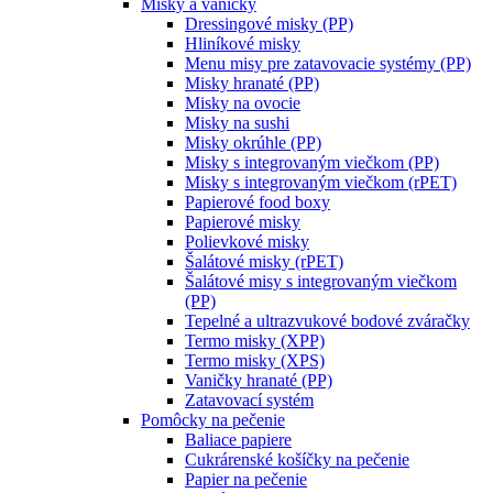
Misky a vaničky
Dressingové misky (PP)
Hliníkové misky
Menu misy pre zatavovacie systémy (PP)
Misky hranaté (PP)
Misky na ovocie
Misky na sushi
Misky okrúhle (PP)
Misky s integrovaným viečkom (PP)
Misky s integrovaným viečkom (rPET)
Papierové food boxy
Papierové misky
Polievkové misky
Šalátové misky (rPET)
Šalátové misy s integrovaným viečkom
(PP)
Tepelné a ultrazvukové bodové zváračky
Termo misky (XPP)
Termo misky (XPS)
Vaničky hranaté (PP)
Zatavovací systém
Pomôcky na pečenie
Baliace papiere
Cukrárenské košíčky na pečenie
Papier na pečenie