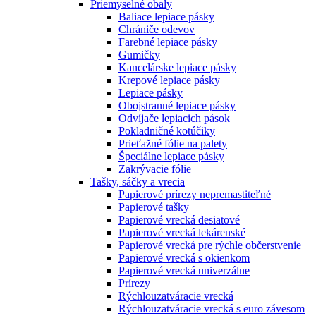
Priemyselné obaly
Baliace lepiace pásky
Chrániče odevov
Farebné lepiace pásky
Gumičky
Kancelárske lepiace pásky
Krepové lepiace pásky
Lepiace pásky
Obojstranné lepiace pásky
Odvíjače lepiacich pások
Pokladničné kotúčiky
Prieťažné fólie na palety
Špeciálne lepiace pásky
Zakrývacie fólie
Tašky, sáčky a vrecia
Papierové prírezy nepremastiteľné
Papierové tašky
Papierové vrecká desiatové
Papierové vrecká lekárenské
Papierové vrecká pre rýchle občerstvenie
Papierové vrecká s okienkom
Papierové vrecká univerzálne
Prírezy
Rýchlouzatváracie vrecká
Rýchlouzatváracie vrecká s euro závesom