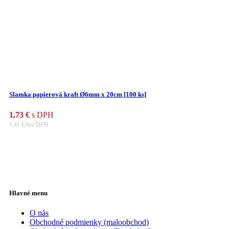
Slamka papierová kraft Ø6mm x 20cm [100 ks]
1,73
€
s DPH
1,41
€
bez DPH
Hlavné menu
O nás
Obchodné podmienky (maloobchod)