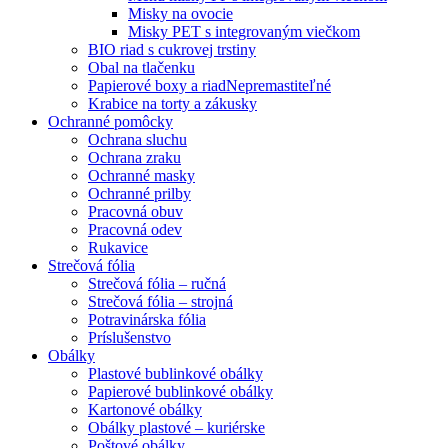
Misky na ovocie
Misky PET s integrovaným viečkom
BIO riad s cukrovej trstiny
Obal na tlačenku
Papierové boxy a riad
Nepremastiteľné
Krabice na torty a zákusky
Ochranné pomôcky
Ochrana sluchu
Ochrana zraku
Ochranné masky
Ochranné prilby
Pracovná obuv
Pracovná odev
Rukavice
Strečová fólia
Strečová fólia – ručná
Strečová fólia – strojná
Potravinárska fólia
Príslušenstvo
Obálky
Plastové bublinkové obálky
Papierové bublinkové obálky
Kartonové obálky
Obálky plastové – kuriérske
Poštové obálky