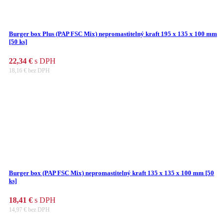
Burger box Plus (PAP FSC Mix) nepromastitelný kraft 195 x 135 x 100 mm
[50 ks]
22,34
€
s DPH
18,16
€
bez DPH
Burger box (PAP FSC Mix) nepromastitelný kraft 135 x 135 x 100 mm [50
ks]
18,41
€
s DPH
14,97
€
bez DPH