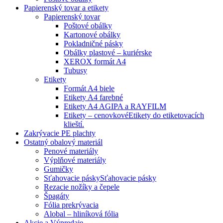
Papierenský tovar a etikety
Papierenský tovar
Poštové obálky
Kartonové obálky
Pokladničné pásky
Obálky plastové – kuriérske
XEROX formát A4
Tubusy
Etikety
Formát A4 biele
Etikety A4 farebné
Etikety A4 AGIPA a RAYFILM
Etikety – cenovkové
Etikety do etiketovacích
klieští.
Zakrývacie PE plachty
Ostatný obalový materiál
Penové materiály
Výplňové materiály
Gumičky
Sťahovacie pásky
Sťahovacie pásky
Rezacie nožíky a čepele
Špagáty
Fólia prekrývacia
Alobal – hliníková fólia
Akcie a Výpredaje