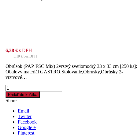
6,38
€
s DPH
5,19
€
bez DPH
Obrúsok (PAP-FSC Mix) 2vrstvý svetlomodrý 33 x 33 cm [250 ks]:
Obalový materiál GASTRO,Stolovanie,Obrúsky,Obrúsky 2-
vrstvové…
množstvo
Obrúsok
Pridať do košíka
(PAP-
Share
FSC
Mix)
Email
2vrstvý
Twitter
svetlomodrý
Facebook
33
Google +
x
Pinterest
33