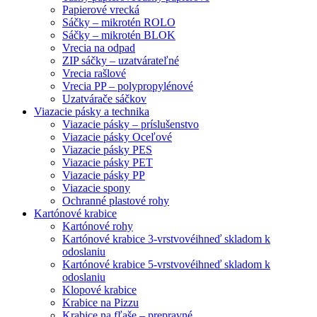
Papierové vrecká
Sáčky – mikrotén ROLO
Sáčky – mikrotén BLOK
Vrecia na odpad
ZIP sáčky – uzatvárateľné
Vrecia rašlové
Vrecia PP – polypropylénové
Uzatvárače sáčkov
Viazacie pásky a technika
Viazacie pásky – príslušenstvo
Viazacie pásky Oceľové
Viazacie pásky PES
Viazacie pásky PET
Viazacie pásky PP
Viazacie spony
Ochranné plastové rohy
Kartónové krabice
Kartónové rohy
Kartónové krabice 3-vrstvové
ihneď skladom k
odoslaniu
Kartónové krabice 5-vrstvové
ihneď skladom k
odoslaniu
Klopové krabice
Krabice na Pizzu
Krabice na fľaše – prepravné