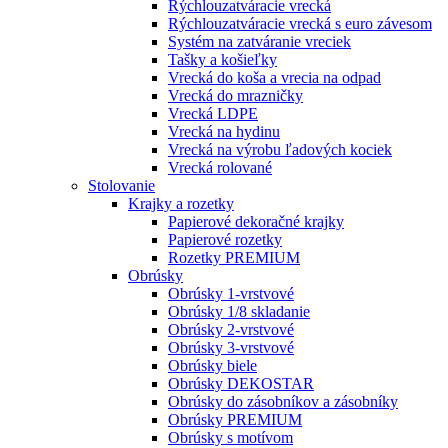
Rýchlouzatváracie vrecká
Rýchlouzatváracie vrecká s euro závesom
Systém na zatváranie vreciek
Tašky a košieľky
Vrecká do koša a vrecia na odpad
Vrecká do mrazničky
Vrecká LDPE
Vrecká na hydinu
Vrecká na výrobu ľadových kociek
Vrecká rolované
Stolovanie
Krajky a rozetky
Papierové dekoračné krajky
Papierové rozetky
Rozetky PREMIUM
Obrúsky
Obrúsky 1-vrstvové
Obrúsky 1/8 skladanie
Obrúsky 2-vrstvové
Obrúsky 3-vrstvové
Obrúsky biele
Obrúsky DEKOSTAR
Obrúsky do zásobníkov a zásobníky
Obrúsky PREMIUM
Obrúsky s motívom