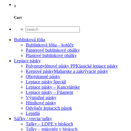
0
Cart
Bublinková fólia
Bublinková fólia – kotúče
Papierové bublinkové obálky
Plastové bublinkové obálky
Lepiace pásky
Polypropylénové pásky PP
Klasické lepiace pásky
Krepové pásky
Maliarske a zakrývacie pásky
Obojstranné pásky
Lepiace pásky špeciál
Lepiace pásky – Kancelárske
Lepiace pásky – Filament
Výstražné pásky
Hliníkové pásky
Odvíjače lepiacich pások
Lepidlá
Sáčky / vrecia/ tašky
Tašky – LDPE v blokoch
Tašky – mikrotén v blokoch