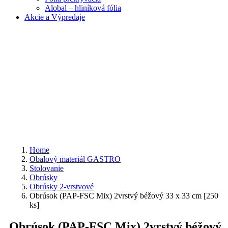
Alobal – hliníková fólia
Akcie a Výpredaje
Home
Obalový materiál GASTRO
Stolovanie
Obrúsky
Obrúsky 2-vrstvové
Obrúsok (PAP-FSC Mix) 2vrstvý béžový 33 x 33 cm [250
ks]
Obrúsok (PAP-FSC Mix) 2vrstvý béžový