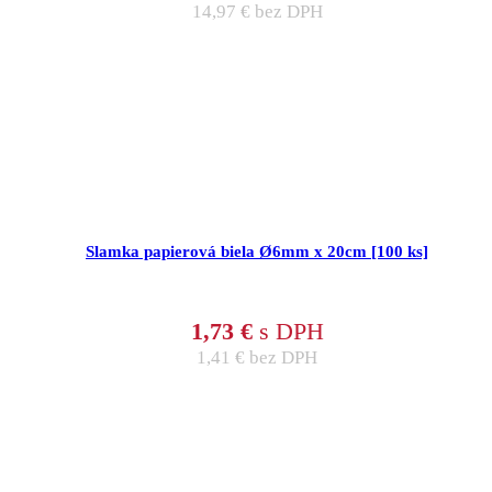
14,97
€
bez DPH
Slamka papierová biela Ø6mm x 20cm [100 ks]
1,73
€
s DPH
1,41
€
bez DPH