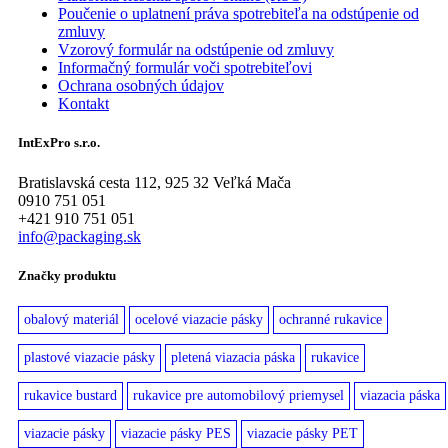
Poučenie o uplatnení práva spotrebiteľa na odstúpenie od
zmluvy
Vzorový formulár na odstúpenie od zmluvy
Informačný formulár voči spotrebiteľovi
Ochrana osobných údajov
Kontakt
IntExPro s.r.o.
Bratislavská cesta 112, 925 32 Veľká Mača
0910 751 051
+421 910 751 051
info@packaging.sk
Značky produktu
obalový materiál
ocelové viazacie pásky
ochranné rukavice
plastové viazacie pásky
pletená viazacia páska
rukavice
rukavice bustard
rukavice pre automobilový priemysel
viazacia páska
viazacie pásky
viazacie pásky PES
viazacie pásky PET