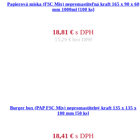
Papierová miska (FSC Mix) nepremastiteľná kraft 165 x 90 x 60
mm 1000ml [100 ks]
18,81
€
s DPH
15,29
€
bez DPH
Burger box (PAP FSC Mix) nepromastitelný kraft 135 x 135 x
100 mm [50 ks]
18,41
€
s DPH