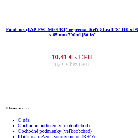
Food box (PAP-FSC Mix/PET) nepremastiteľný kraft `S` 110 x 9
x 65 mm 700ml [50 ks]
10,41
€
s DPH
8,46
€
bez DPH
Hlavné menu
O nás
Obchodné podmienky (maloobchod)
Obchodné podmienky (veľkoobchod)
Platforma riešenia sporov online (RSO)