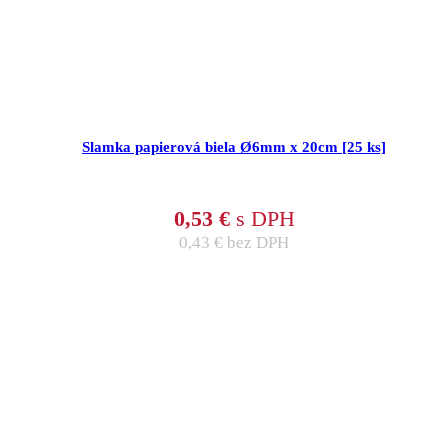
Slamka papierová biela Ø6mm x 20cm [25 ks]
0,53
€
s DPH
0,43
€
bez DPH