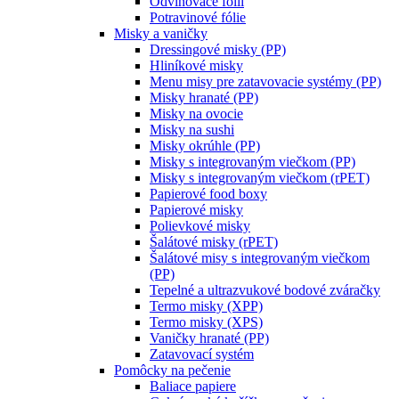
Odvinovače fólií
Potravinové fólie
Misky a vaničky
Dressingové misky (PP)
Hliníkové misky
Menu misy pre zatavovacie systémy (PP)
Misky hranaté (PP)
Misky na ovocie
Misky na sushi
Misky okrúhle (PP)
Misky s integrovaným viečkom (PP)
Misky s integrovaným viečkom (rPET)
Papierové food boxy
Papierové misky
Polievkové misky
Šalátové misky (rPET)
Šalátové misy s integrovaným viečkom
(PP)
Tepelné a ultrazvukové bodové zváračky
Termo misky (XPP)
Termo misky (XPS)
Vaničky hranaté (PP)
Zatavovací systém
Pomôcky na pečenie
Baliace papiere