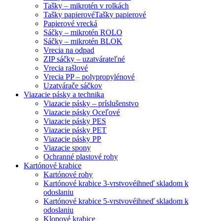
Tašky – mikrotén v rolkách
Tašky papierové
Tašky papierové
Papierové vrecká
Sáčky – mikrotén ROLO
Sáčky – mikrotén BLOK
Vrecia na odpad
ZIP sáčky – uzatvárateľné
Vrecia rašlové
Vrecia PP – polypropylénové
Uzatvárače sáčkov
Viazacie pásky a technika
Viazacie pásky – príslušenstvo
Viazacie pásky Oceľové
Viazacie pásky PES
Viazacie pásky PET
Viazacie pásky PP
Viazacie spony
Ochranné plastové rohy
Kartónové krabice
Kartónové rohy
Kartónové krabice 3-vrstvové
ihneď skladom k
odoslaniu
Kartónové krabice 5-vrstvové
ihneď skladom k
odoslaniu
Klopové krabice