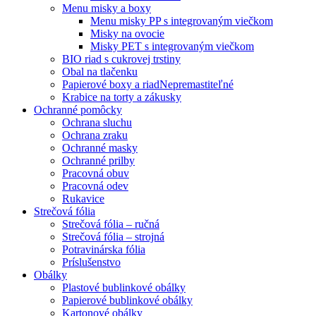
Menu misky a boxy
Menu misky PP s integrovaným viečkom
Misky na ovocie
Misky PET s integrovaným viečkom
BIO riad s cukrovej trstiny
Obal na tlačenku
Papierové boxy a riad
Nepremastiteľné
Krabice na torty a zákusky
Ochranné pomôcky
Ochrana sluchu
Ochrana zraku
Ochranné masky
Ochranné prilby
Pracovná obuv
Pracovná odev
Rukavice
Strečová fólia
Strečová fólia – ručná
Strečová fólia – strojná
Potravinárska fólia
Príslušenstvo
Obálky
Plastové bublinkové obálky
Papierové bublinkové obálky
Kartonové obálky