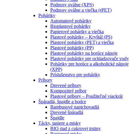
Podnosy oválne (XPS)
Podnosy oválne a viečka (rPET)
Poháriky
Automatové poháriky
Bioplastové poháriky
Papierové poháriky a viečka
Plastové poháriky – Kryštál (PS)
Plastové poháriky (PET) a viečka
Plastové poháriky (PP)
Plastové poháriky na horúce nápoje
Plastové poháriky pre ochladzovače vody
Poháriky pre horúce a alkoholické nápoje
(XPP)
Príslušenstvo pre poháriky
Príbory
Drevené príbory
Kompozitný príbor
Plastové príbory – Použiteľné viackrát
Špáradlá, špajdle a bodce
Bambusové napichovadlá
Drevené špáradlá
Špajdle
Tácky, taniere a misky
BIO riad z cukrovej trstiny
Papierové misky