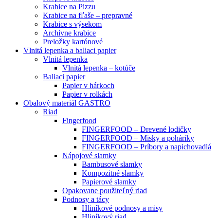
Krabice na Pizzu
Krabice na fľaše – prepravné
Krabice s výsekom
Archívne krabice
Preložky kartónové
Vlnitá lepenka a baliaci papier
Vlnitá lepenka
Vlnitá lepenka – kotúče
Baliaci papier
Papier v hárkoch
Papier v rolkách
Obalový materiál GASTRO
Riad
Fingerfood
FINGERFOOD – Drevené lodičky
FINGERFOOD – Misky a poháriky
FINGERFOOD – Príbory a napichovadlá
Nápojové slamky
Bambusové slamky
Kompozitné slamky
Papierové slamky
Opakovane použiteľný riad
Podnosy a tácy
Hliníkové podnosy a misy
Hliníkový riad