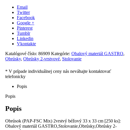
Email
Twitter
Facebook
Google +
Pinterest
Tumblr
Linkedin
Vkontakte
Katalógové číslo:
86909
Kategórie:
Obalový materiál GASTRO
,
Obrúsky
,
Obrúsky 2-vrstvové
,
Stolovanie
Popis
Popis
Popis
Obrúsok (PAP-FSC Mix) 2vrstvý béžový 33 x 33 cm [250 ks]:
Obalový materiál GASTRO,Stolovanie,Obrúsky,Obrúsky 2-