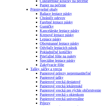
Cukrárenské košíčky na pečenie
Papier na pečenie
Priemyselné obaly
Baliace lepiace pásky
Chrániče odevov
Farebné lepiace pásky
Gumičky
Kancelárske lepiace pásky
Krepové lepiace pásky
Lepiace pásky
Obojstranné lepiace pásky
Odvíjače lepiacich pások
Pokladničné kotúčiky
Prieťažné fólie na palety
Špeciálne lepiace pásky
Zakrývacie fólie
Tašky, sáčky a vrecia
Papierové prírezy nepremastiteľné
Papierové tašky
Papierové vrecká desiatové
Papierové vrecká lekárenské
Papierové vrecká pre rýchle občerstvenie
Papierové vrecká s okienkom
Papierové vrecká univerzálne
Prírezy