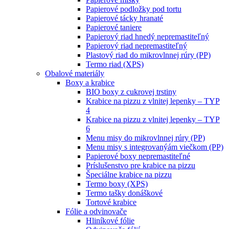
Papierové podložky pod tortu
Papierové tácky hranaté
Papierové taniere
Papierový riad hnedý nepremastiteľný
Papierový riad nepremastiteľný
Plastový riad do mikrovlnnej rúry (PP)
Termo riad (XPS)
Obalové materiály
Boxy a krabice
BIO boxy z cukrovej trstiny
Krabice na pizzu z vlnitej lepenky – TYP
4
Krabice na pizzu z vlnitej lepenky – TYP
6
Menu misy do mikrovlnnej rúry (PP)
Menu misy s integrovanýám viečkom (PP)
Papierové boxy nepremastiteľné
Príslušenstvo pre krabice na pizzu
Špeciálne krabice na pizzu
Termo boxy (XPS)
Termo tašky donáškové
Tortové krabice
Fólie a odvinovače
Hliníkové fólie