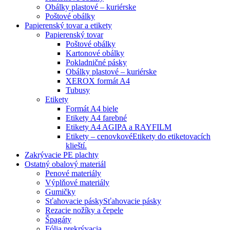
Obálky plastové – kuriérske
Poštové obálky
Papierenský tovar a etikety
Papierenský tovar
Poštové obálky
Kartonové obálky
Pokladničné pásky
Obálky plastové – kuriérske
XEROX formát A4
Tubusy
Etikety
Formát A4 biele
Etikety A4 farebné
Etikety A4 AGIPA a RAYFILM
Etikety – cenovkové
Etikety do etiketovacích
klieští.
Zakrývacie PE plachty
Ostatný obalový materiál
Penové materiály
Výplňové materiály
Gumičky
Sťahovacie pásky
Sťahovacie pásky
Rezacie nožíky a čepele
Špagáty
Fólia prekrývacia