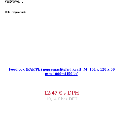
vrstvové…
Related products
Food box (PAP/PE) nepremastiteľný kraft `M` 151 x 120 x 50
mm 1000ml [50 ks]
12,47
€
s DPH
10,14
€
bez DPH