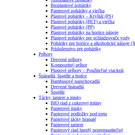
Bioplastové poháriky
Papierové poháriky a viečka
Plastové poháriky – Kryštál (PS)
Plastové poháriky (PET) a viečka
Plastové poháriky (PP)
Plastové poháriky na horúce nápoje
Plastové poháriky pre ochladzovače vody
Poháriky pre horúce a alkoholické nápoje (
Príslušenstvo pre poháriky
Príbory
Drevené príbory
Kompozitný príbor
Plastové príbory – Použiteľné viackrát
Špáradlá, špajdle a bodce
Bambusové napichovadlá
Drevené špáradlá
Špajdle
Tácky, taniere a misky
BIO riad z cukrovej trstiny
Papierové misky
Papierové podložky pod tortu
Papierové tácky hranaté
Papierové taniere
Papierový riad hnedý nepremastiteľný