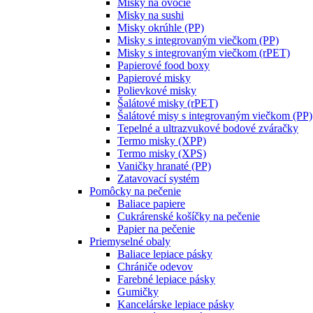
Misky na ovocie
Misky na sushi
Misky okrúhle (PP)
Misky s integrovaným viečkom (PP)
Misky s integrovaným viečkom (rPET)
Papierové food boxy
Papierové misky
Polievkové misky
Šalátové misky (rPET)
Šalátové misy s integrovaným viečkom (PP)
Tepelné a ultrazvukové bodové zváračky
Termo misky (XPP)
Termo misky (XPS)
Vaničky hranaté (PP)
Zatavovací systém
Pomôcky na pečenie
Baliace papiere
Cukrárenské košíčky na pečenie
Papier na pečenie
Priemyselné obaly
Baliace lepiace pásky
Chrániče odevov
Farebné lepiace pásky
Gumičky
Kancelárske lepiace pásky