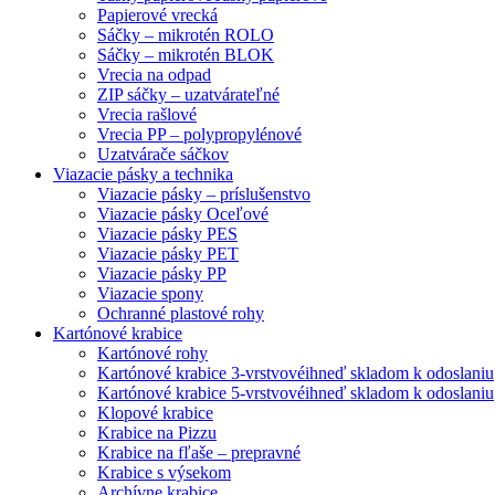
Papierové vrecká
Sáčky – mikrotén ROLO
Sáčky – mikrotén BLOK
Vrecia na odpad
ZIP sáčky – uzatvárateľné
Vrecia rašlové
Vrecia PP – polypropylénové
Uzatvárače sáčkov
Viazacie pásky a technika
Viazacie pásky – príslušenstvo
Viazacie pásky Oceľové
Viazacie pásky PES
Viazacie pásky PET
Viazacie pásky PP
Viazacie spony
Ochranné plastové rohy
Kartónové krabice
Kartónové rohy
Kartónové krabice 3-vrstvové
ihneď skladom k odoslaniu
Kartónové krabice 5-vrstvové
ihneď skladom k odoslaniu
Klopové krabice
Krabice na Pizzu
Krabice na fľaše – prepravné
Krabice s výsekom
Archívne krabice