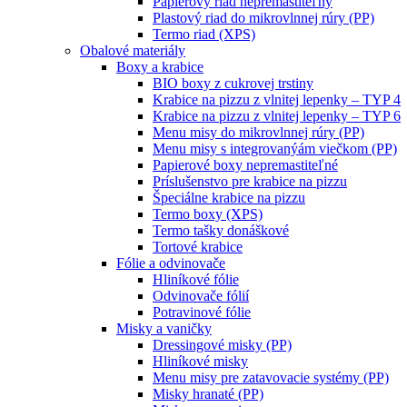
Papierový riad nepremastiteľný
Plastový riad do mikrovlnnej rúry (PP)
Termo riad (XPS)
Obalové materiály
Boxy a krabice
BIO boxy z cukrovej trstiny
Krabice na pizzu z vlnitej lepenky – TYP 4
Krabice na pizzu z vlnitej lepenky – TYP 6
Menu misy do mikrovlnnej rúry (PP)
Menu misy s integrovanýám viečkom (PP)
Papierové boxy nepremastiteľné
Príslušenstvo pre krabice na pizzu
Špeciálne krabice na pizzu
Termo boxy (XPS)
Termo tašky donáškové
Tortové krabice
Fólie a odvinovače
Hliníkové fólie
Odvinovače fólií
Potravinové fólie
Misky a vaničky
Dressingové misky (PP)
Hliníkové misky
Menu misy pre zatavovacie systémy (PP)
Misky hranaté (PP)