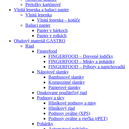
Preložky kartónové
Vlnitá lepenka a baliaci papier
Vlnitá lepenka
Vlnitá lepenka – kotúče
Baliaci papier
Papier v hárkoch
Papier v rolkách
Obalový materiál GASTRO
Riad
Fingerfood
FINGERFOOD – Drevené lodičky
FINGERFOOD – Misky a poháriky
FINGERFOOD – Príbory a napichovadlá
Nápojové slamky
Bambusové slamky
Kompozitné slamky
Papierové slamky
Opakovane použiteľný riad
Podnosy a tácy
Hliníkové podnosy a misy
Hliníkový riad
Podnosy oválne (XPS)
Podnosy oválne a viečka (rPET)
Poháriky
Automatové poháriky