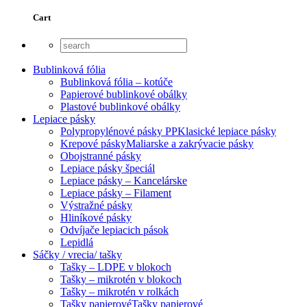
Cart
Bublinková fólia
Bublinková fólia – kotúče
Papierové bublinkové obálky
Plastové bublinkové obálky
Lepiace pásky
Polypropylénové pásky PP
Klasické lepiace pásky
Krepové pásky
Maliarske a zakrývacie pásky
Obojstranné pásky
Lepiace pásky špeciál
Lepiace pásky – Kancelárske
Lepiace pásky – Filament
Výstražné pásky
Hliníkové pásky
Odvíjače lepiacich pások
Lepidlá
Sáčky / vrecia/ tašky
Tašky – LDPE v blokoch
Tašky – mikrotén v blokoch
Tašky – mikrotén v rolkách
Tašky papierové
Tašky papierové