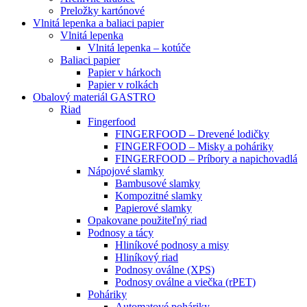
Preložky kartónové
Vlnitá lepenka a baliaci papier
Vlnitá lepenka
Vlnitá lepenka – kotúče
Baliaci papier
Papier v hárkoch
Papier v rolkách
Obalový materiál GASTRO
Riad
Fingerfood
FINGERFOOD – Drevené lodičky
FINGERFOOD – Misky a poháriky
FINGERFOOD – Príbory a napichovadlá
Nápojové slamky
Bambusové slamky
Kompozitné slamky
Papierové slamky
Opakovane použiteľný riad
Podnosy a tácy
Hliníkové podnosy a misy
Hliníkový riad
Podnosy oválne (XPS)
Podnosy oválne a viečka (rPET)
Poháriky
Automatové poháriky