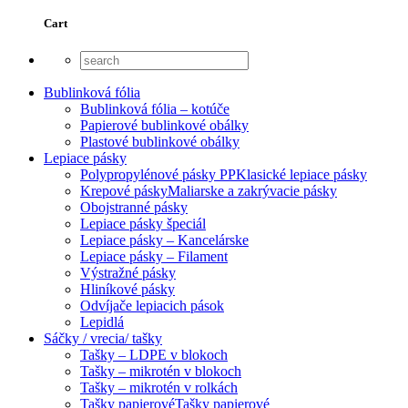
Cart
Bublinková fólia
Bublinková fólia – kotúče
Papierové bublinkové obálky
Plastové bublinkové obálky
Lepiace pásky
Polypropylénové pásky PP
Klasické lepiace pásky
Krepové pásky
Maliarske a zakrývacie pásky
Obojstranné pásky
Lepiace pásky špeciál
Lepiace pásky – Kancelárske
Lepiace pásky – Filament
Výstražné pásky
Hliníkové pásky
Odvíjače lepiacich pások
Lepidlá
Sáčky / vrecia/ tašky
Tašky – LDPE v blokoch
Tašky – mikrotén v blokoch
Tašky – mikrotén v rolkách
Tašky papierové
Tašky papierové