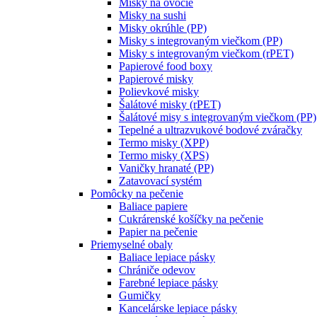
Misky na ovocie
Misky na sushi
Misky okrúhle (PP)
Misky s integrovaným viečkom (PP)
Misky s integrovaným viečkom (rPET)
Papierové food boxy
Papierové misky
Polievkové misky
Šalátové misky (rPET)
Šalátové misy s integrovaným viečkom (PP)
Tepelné a ultrazvukové bodové zváračky
Termo misky (XPP)
Termo misky (XPS)
Vaničky hranaté (PP)
Zatavovací systém
Pomôcky na pečenie
Baliace papiere
Cukrárenské košíčky na pečenie
Papier na pečenie
Priemyselné obaly
Baliace lepiace pásky
Chrániče odevov
Farebné lepiace pásky
Gumičky
Kancelárske lepiace pásky