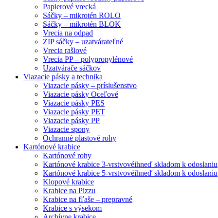
Papierové vrecká
Sáčky – mikrotén ROLO
Sáčky – mikrotén BLOK
Vrecia na odpad
ZIP sáčky – uzatvárateľné
Vrecia rašlové
Vrecia PP – polypropylénové
Uzatvárače sáčkov
Viazacie pásky a technika
Viazacie pásky – príslušenstvo
Viazacie pásky Oceľové
Viazacie pásky PES
Viazacie pásky PET
Viazacie pásky PP
Viazacie spony
Ochranné plastové rohy
Kartónové krabice
Kartónové rohy
Kartónové krabice 3-vrstvové
ihneď skladom k odoslaniu
Kartónové krabice 5-vrstvové
ihneď skladom k odoslaniu
Klopové krabice
Krabice na Pizzu
Krabice na fľaše – prepravné
Krabice s výsekom
Archívne krabice