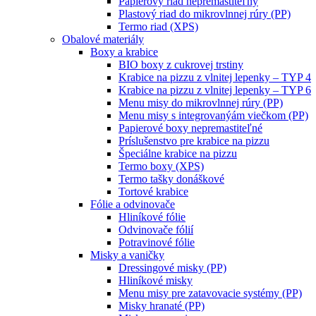
Papierový riad nepremastiteľný
Plastový riad do mikrovlnnej rúry (PP)
Termo riad (XPS)
Obalové materiály
Boxy a krabice
BIO boxy z cukrovej trstiny
Krabice na pizzu z vlnitej lepenky – TYP 4
Krabice na pizzu z vlnitej lepenky – TYP 6
Menu misy do mikrovlnnej rúry (PP)
Menu misy s integrovanýám viečkom (PP)
Papierové boxy nepremastiteľné
Príslušenstvo pre krabice na pizzu
Špeciálne krabice na pizzu
Termo boxy (XPS)
Termo tašky donáškové
Tortové krabice
Fólie a odvinovače
Hliníkové fólie
Odvinovače fólií
Potravinové fólie
Misky a vaničky
Dressingové misky (PP)
Hliníkové misky
Menu misy pre zatavovacie systémy (PP)
Misky hranaté (PP)