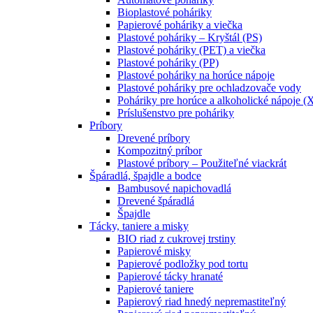
Bioplastové poháriky
Papierové poháriky a viečka
Plastové poháriky – Kryštál (PS)
Plastové poháriky (PET) a viečka
Plastové poháriky (PP)
Plastové poháriky na horúce nápoje
Plastové poháriky pre ochladzovače vody
Poháriky pre horúce a alkoholické nápoje (
Príslušenstvo pre poháriky
Príbory
Drevené príbory
Kompozitný príbor
Plastové príbory – Použiteľné viackrát
Špáradlá, špajdle a bodce
Bambusové napichovadlá
Drevené špáradlá
Špajdle
Tácky, taniere a misky
BIO riad z cukrovej trstiny
Papierové misky
Papierové podložky pod tortu
Papierové tácky hranaté
Papierové taniere
Papierový riad hnedý nepremastiteľný