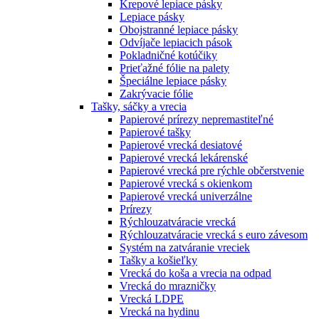
Krepové lepiace pásky
Lepiace pásky
Obojstranné lepiace pásky
Odvíjače lepiacich pások
Pokladničné kotúčiky
Prieťažné fólie na palety
Špeciálne lepiace pásky
Zakrývacie fólie
Tašky, sáčky a vrecia
Papierové prírezy nepremastiteľné
Papierové tašky
Papierové vrecká desiatové
Papierové vrecká lekárenské
Papierové vrecká pre rýchle občerstvenie
Papierové vrecká s okienkom
Papierové vrecká univerzálne
Prírezy
Rýchlouzatváracie vrecká
Rýchlouzatváracie vrecká s euro závesom
Systém na zatváranie vreciek
Tašky a košieľky
Vrecká do koša a vrecia na odpad
Vrecká do mrazničky
Vrecká LDPE
Vrecká na hydinu