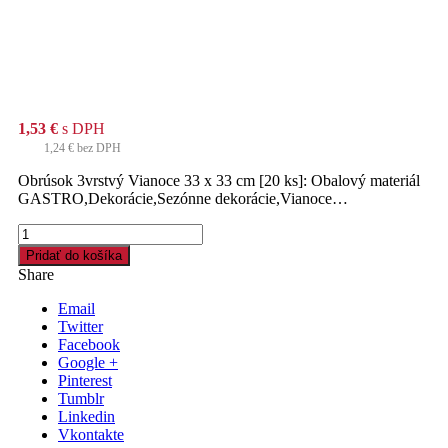
1,53
€
s DPH
1,24
€
bez DPH
Obrúsok 3vrstvý Vianoce 33 x 33 cm [20 ks]: Obalový materiál
GASTRO,Dekorácie,Sezónne dekorácie,Vianoce…
množstvo
Obrúsok
Pridať do košíka
3vrstvý
Share
Vianoce
33
Email
x
Twitter
33
Facebook
cm
Google +
[20
Pinterest
ks]
Tumblr
Linkedin
Vkontakte