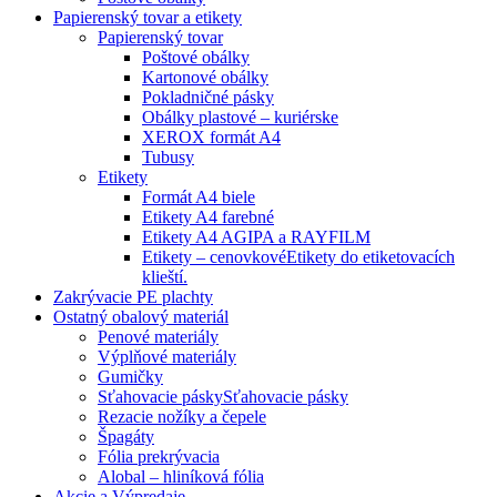
Papierenský tovar a etikety
Papierenský tovar
Poštové obálky
Kartonové obálky
Pokladničné pásky
Obálky plastové – kuriérske
XEROX formát A4
Tubusy
Etikety
Formát A4 biele
Etikety A4 farebné
Etikety A4 AGIPA a RAYFILM
Etikety – cenovkové
Etikety do etiketovacích
klieští.
Zakrývacie PE plachty
Ostatný obalový materiál
Penové materiály
Výplňové materiály
Gumičky
Sťahovacie pásky
Sťahovacie pásky
Rezacie nožíky a čepele
Špagáty
Fólia prekrývacia
Alobal – hliníková fólia
Akcie a Výpredaje