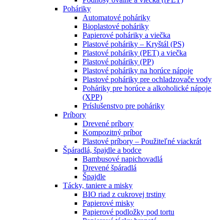
Poháriky
Automatové poháriky
Bioplastové poháriky
Papierové poháriky a viečka
Plastové poháriky – Kryštál (PS)
Plastové poháriky (PET) a viečka
Plastové poháriky (PP)
Plastové poháriky na horúce nápoje
Plastové poháriky pre ochladzovače vody
Poháriky pre horúce a alkoholické nápoje
(XPP)
Príslušenstvo pre poháriky
Príbory
Drevené príbory
Kompozitný príbor
Plastové príbory – Použiteľné viackrát
Špáradlá, špajdle a bodce
Bambusové napichovadlá
Drevené špáradlá
Špajdle
Tácky, taniere a misky
BIO riad z cukrovej trstiny
Papierové misky
Papierové podložky pod tortu