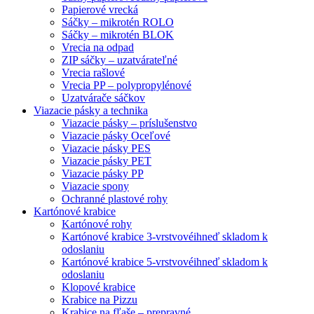
Papierové vrecká
Sáčky – mikrotén ROLO
Sáčky – mikrotén BLOK
Vrecia na odpad
ZIP sáčky – uzatvárateľné
Vrecia rašlové
Vrecia PP – polypropylénové
Uzatvárače sáčkov
Viazacie pásky a technika
Viazacie pásky – príslušenstvo
Viazacie pásky Oceľové
Viazacie pásky PES
Viazacie pásky PET
Viazacie pásky PP
Viazacie spony
Ochranné plastové rohy
Kartónové krabice
Kartónové rohy
Kartónové krabice 3-vrstvové
ihneď skladom k
odoslaniu
Kartónové krabice 5-vrstvové
ihneď skladom k
odoslaniu
Klopové krabice
Krabice na Pizzu
Krabice na fľaše – prepravné