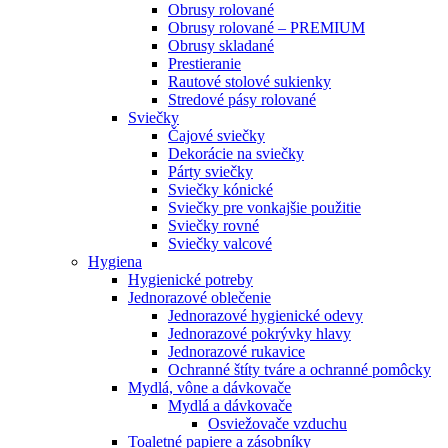
Obrusy rolované
Obrusy rolované – PREMIUM
Obrusy skladané
Prestieranie
Rautové stolové sukienky
Stredové pásy rolované
Sviečky
Čajové sviečky
Dekorácie na sviečky
Párty sviečky
Sviečky kónické
Sviečky pre vonkajšie použitie
Sviečky rovné
Sviečky valcové
Hygiena
Hygienické potreby
Jednorazové oblečenie
Jednorazové hygienické odevy
Jednorazové pokrývky hlavy
Jednorazové rukavice
Ochranné štíty tváre a ochranné pomôcky
Mydlá, vône a dávkovače
Mydlá a dávkovače
Osviežovače vzduchu
Toaletné papiere a zásobníky