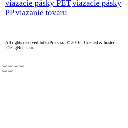
viazacie pásky PET
viazacie pásky
PP
viazanie tovaru
All rights reserved IntExPro s.r.o. © 2016 - Created & hosted:
DesigNet, s.r.o.