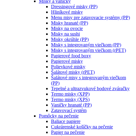
Misky a vaničky
Dressingové misky (PP)
Hliníkové misky
Menu misy pre zatavovacie systémy (PP)
Misky hranaté (PP)
Misky na ovocie
Misky na sushi
Misky okrúhle (PP)
Misky s integrovaným viečkom (PP)
Misky s integrovaným viečkom (rPET)
Papierové food boxy
Papierové misky
Polievkové misky
Šalátové misky (rPET)
Šalátové misy s integrovaným viečkom
(PP)
Tepelné a ultrazvukové bodové zváračky
Termo misky (XPP)
Termo misky (XPS)
Vaničky hranaté (PP)
Zatavovací systém
Pomôcky na pečenie
Baliace papiere
Cukrárenské košíčky na pečenie
Papier na pečenie