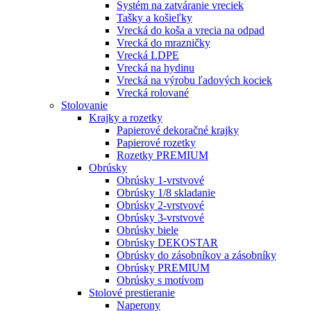
Systém na zatváranie vreciek
Tašky a košieľky
Vrecká do koša a vrecia na odpad
Vrecká do mrazničky
Vrecká LDPE
Vrecká na hydinu
Vrecká na výrobu ľadových kociek
Vrecká rolované
Stolovanie
Krajky a rozetky
Papierové dekoračné krajky
Papierové rozetky
Rozetky PREMIUM
Obrúsky
Obrúsky 1-vrstvové
Obrúsky 1/8 skladanie
Obrúsky 2-vrstvové
Obrúsky 3-vrstvové
Obrúsky biele
Obrúsky DEKOSTAR
Obrúsky do zásobníkov a zásobníky
Obrúsky PREMIUM
Obrúsky s motívom
Stolové prestieranie
Naperony