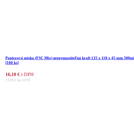
Papierová miska (FSC Mix) nepremastiteľná kraft 135 x 110 x 45 mm 500m
[100 ks]
16,10
€
s DPH
13,09
€
bez DPH