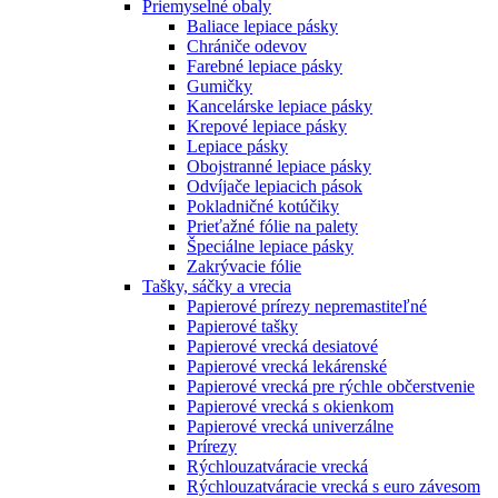
Priemyselné obaly
Baliace lepiace pásky
Chrániče odevov
Farebné lepiace pásky
Gumičky
Kancelárske lepiace pásky
Krepové lepiace pásky
Lepiace pásky
Obojstranné lepiace pásky
Odvíjače lepiacich pások
Pokladničné kotúčiky
Prieťažné fólie na palety
Špeciálne lepiace pásky
Zakrývacie fólie
Tašky, sáčky a vrecia
Papierové prírezy nepremastiteľné
Papierové tašky
Papierové vrecká desiatové
Papierové vrecká lekárenské
Papierové vrecká pre rýchle občerstvenie
Papierové vrecká s okienkom
Papierové vrecká univerzálne
Prírezy
Rýchlouzatváracie vrecká
Rýchlouzatváracie vrecká s euro závesom