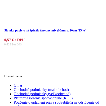
Slamka papierová Špirála farebný mix Ø6mm x 20cm [25 ks]
0,57
€
s DPH
0,46
€
bez DPH
Hlavné menu
O nás
Obchodné podmienky (maloobchod)
Obchodné podmienky (veľkoobchod)
Platforma riešenia sporov online (RSO)
Poučenie o uplatnení práva spotrebiteľa na odstúpenie od