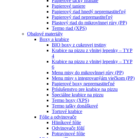
Papierové tácky hranaté
Papierové taniere
Papierový riad hnedý nepremastiteľný
Papierový riad nepremastiteľný
Plastový riad do mikrovlnnej rúry (PP)
Termo riad (XPS)
Obalové materiály
Boxy a krabice
BIO boxy z cukrovej trstiny
Krabice na pizzu z vlnitej lepenky – TYP
4
Krabice na pizzu z vlnitej lepenky – TYP
6
Menu misy do mikrovlnnej rúry (PP)
Menu misy s integrovanýám viečkom (PP)
Papierové boxy nepremastiteľné
Príslušenstvo pre krabice na pizzu
Špeciálne krabice na pizzu
Termo boxy (XPS)
Termo tašky donáškové
Tortové krabice
Fólie a odvinovače
Hliníkové fólie
Odvinovače fólií
Potravinové fólie