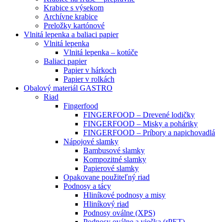
Krabice s výsekom
Archívne krabice
Preložky kartónové
Vlnitá lepenka a baliaci papier
Vlnitá lepenka
Vlnitá lepenka – kotúče
Baliaci papier
Papier v hárkoch
Papier v rolkách
Obalový materiál GASTRO
Riad
Fingerfood
FINGERFOOD – Drevené lodičky
FINGERFOOD – Misky a poháriky
FINGERFOOD – Príbory a napichovadlá
Nápojové slamky
Bambusové slamky
Kompozitné slamky
Papierové slamky
Opakovane použiteľný riad
Podnosy a tácy
Hliníkové podnosy a misy
Hliníkový riad
Podnosy oválne (XPS)
Podnosy oválne a viečka (rPET)