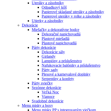
Uteráky a zásobníky
Odpadkový kôš
Papierové skladané uteráky a zásobníky
Papierové uteráky v rolke a zásobníky
Utierky a zásobníky
Dekorácie
Miešačky a dekoratívne bodce
Dekoračné napichovadlá
Plastové miešadlá
Plastové napichovadlá
Párty dekorácie
Dekorácie sály
Girlandy
Lampióny a príslušenstvo
Nafukovacie balóniky a príslušenstvo
Párty sady
Plesové a karnevalové doplnky
Serpentíny a konfety
Párty sviečky
Sezónne dekorácie
Veľká Noc
Vianoce
Svadobné dekorácie
Menu misky a boxy
Menu misky PP s integrovaným viečkom