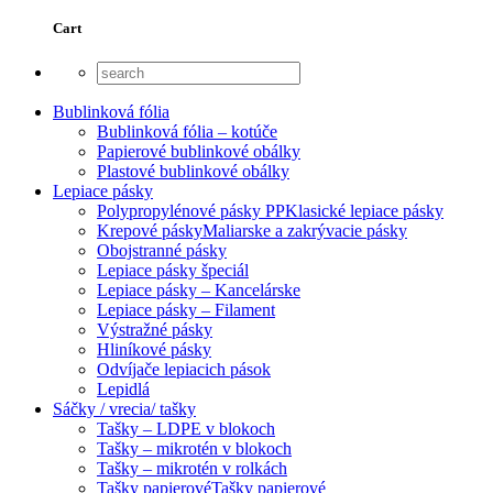
Cart
Bublinková fólia
Bublinková fólia – kotúče
Papierové bublinkové obálky
Plastové bublinkové obálky
Lepiace pásky
Polypropylénové pásky PP
Klasické lepiace pásky
Krepové pásky
Maliarske a zakrývacie pásky
Obojstranné pásky
Lepiace pásky špeciál
Lepiace pásky – Kancelárske
Lepiace pásky – Filament
Výstražné pásky
Hliníkové pásky
Odvíjače lepiacich pások
Lepidlá
Sáčky / vrecia/ tašky
Tašky – LDPE v blokoch
Tašky – mikrotén v blokoch
Tašky – mikrotén v rolkách
Tašky papierové
Tašky papierové