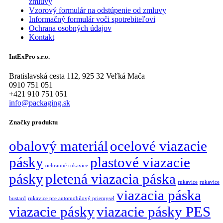
zmluvy
Vzorový formulár na odstúpenie od zmluvy
Informačný formulár voči spotrebiteľovi
Ochrana osobných údajov
Kontakt
IntExPro s.r.o.
Bratislavská cesta 112, 925 32 Veľká Mača
0910 751 051
+421 910 751 051
info@packaging.sk
Značky produktu
obalový materiál
ocelové viazacie
pásky
plastové viazacie
ochranné rukavice
pásky
pletená viazacia páska
rukavice
rukavice
viazacia páska
bustard
rukavice pre automobilový priemysel
viazacie pásky
viazacie pásky PES