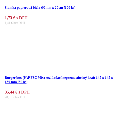
Slamka papierová biela Ø6mm x 20cm [100 ks]
1,73
€
s DPH
1,41
€
bez DPH
Burger box (PAP FSC Mix) rozkladací nepremastiteľný kraft 145 x 145 x
150 mm [50 ks]
35,44
€
s DPH
28,81
€
bez DPH