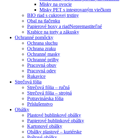
Misky na ovocie
Misky PET s integrovaným viečkom
BIO riad s cukrovej trstiny
Obal na tlačenku
Papierové boxy a riad
Nepremastiteľné
Krabice na torty a zákusky
Ochranné pomôcky
Ochrana sluchu
Ochrana zraku
Ochranné masky
Ochranné prilby
Pracovná obuv
Pracovná odev
Rukavice
Strečová fólia
Strečová fólia – ručná
Strečová fólia – strojná
Potravinárska fólia
Príslušenstvo
Obálky
Plastové bublinkové obálky
Papierové bublinkové obálky
Kartonové obálky
Obálky plastové – kuriérske
Poštové obálky