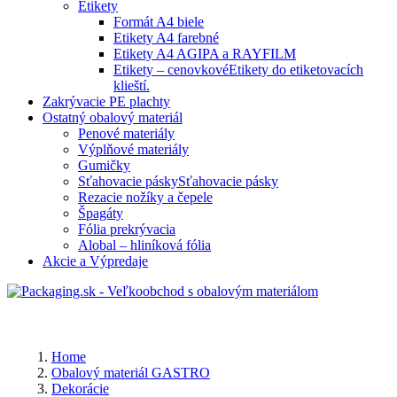
Etikety
Formát A4 biele
Etikety A4 farebné
Etikety A4 AGIPA a RAYFILM
Etikety – cenovkové
Etikety do etiketovacích
klieští.
Zakrývacie PE plachty
Ostatný obalový materiál
Penové materiály
Výplňové materiály
Gumičky
Sťahovacie pásky
Sťahovacie pásky
Rezacie nožíky a čepele
Špagáty
Fólia prekrývacia
Alobal – hliníková fólia
Akcie a Výpredaje
Home
Obalový materiál GASTRO
Dekorácie