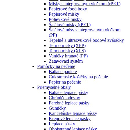
Misky s integrovaným viečkom (rPET)
Papierové food boxy
Papierové misky
Polievkové misky
Šalátové misky (rPET)
Šalátové misy s integrovaným viečkom
(PP)
Tepelné a ultrazvukové bodové zváračky
Termo misky (XPP)
Termo misky (XPS)
Vaničky hranaté (PP)
Zatavovací systém
Pomôcky na pečenie
Baliace papiere
Cukrárenské košíčky na pečenie
Papier na pečenie
Priemyselné obaly
Baliace lepiace pásky
Chrániče odevov
Farebné lepiace pásky
Gumičky
Kancelárske lepiace pásky
Krepové lepiace pásky
Lepiace pásky
Obojstranné lepiace pásky