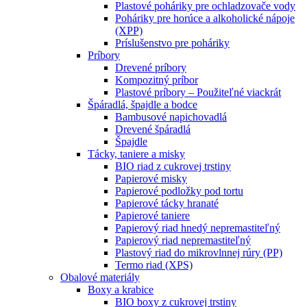
Plastové poháriky pre ochladzovače vody
Poháriky pre horúce a alkoholické nápoje
(XPP)
Príslušenstvo pre poháriky
Príbory
Drevené príbory
Kompozitný príbor
Plastové príbory – Použiteľné viackrát
Špáradlá, špajdle a bodce
Bambusové napichovadlá
Drevené špáradlá
Špajdle
Tácky, taniere a misky
BIO riad z cukrovej trstiny
Papierové misky
Papierové podložky pod tortu
Papierové tácky hranaté
Papierové taniere
Papierový riad hnedý nepremastiteľný
Papierový riad nepremastiteľný
Plastový riad do mikrovlnnej rúry (PP)
Termo riad (XPS)
Obalové materiály
Boxy a krabice
BIO boxy z cukrovej trstiny