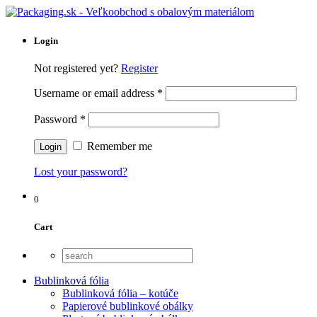
Login
Not registered yet?
Register
Username or email address
*
Password
*
Remember me
Lost your password?
0
Cart
Bublinková fólia
Bublinková fólia – kotúče
Papierové bublinkové obálky