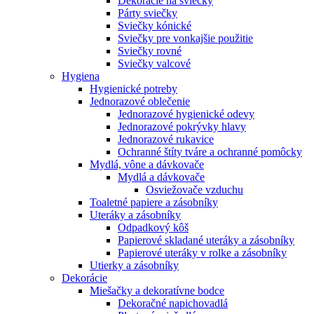
Dekorácie na sviečky
Párty sviečky
Sviečky kónické
Sviečky pre vonkajšie použitie
Sviečky rovné
Sviečky valcové
Hygiena
Hygienické potreby
Jednorazové oblečenie
Jednorazové hygienické odevy
Jednorazové pokrývky hlavy
Jednorazové rukavice
Ochranné štíty tváre a ochranné pomôcky
Mydlá, vône a dávkovače
Mydlá a dávkovače
Osviežovače vzduchu
Toaletné papiere a zásobníky
Uteráky a zásobníky
Odpadkový kôš
Papierové skladané uteráky a zásobníky
Papierové uteráky v rolke a zásobníky
Utierky a zásobníky
Dekorácie
Miešačky a dekoratívne bodce
Dekoračné napichovadlá