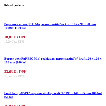
Related products
Papierová miska (FSC Mix) nepremastiteľná kraft 165 x 90 x 60 mm
1000ml [100 ks]
18,81
€
s DPH
15,29
€
bez DPH
Burger box (PAP FSC Mix) rozkladací nepremastiteľný kraft 120 x 120 x
100 mm [100 ks]
33,63
€
s DPH
27,34
€
bez DPH
Food box (PAP/PE) nepremastiteľný kraft `L` 195 x 140 x 65 mm 1800ml
[50 ks]