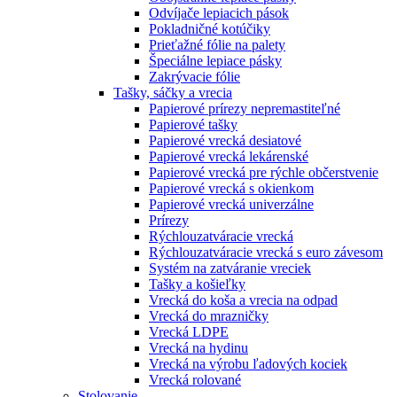
Odvíjače lepiacich pások
Pokladničné kotúčiky
Prieťažné fólie na palety
Špeciálne lepiace pásky
Zakrývacie fólie
Tašky, sáčky a vrecia
Papierové prírezy nepremastiteľné
Papierové tašky
Papierové vrecká desiatové
Papierové vrecká lekárenské
Papierové vrecká pre rýchle občerstvenie
Papierové vrecká s okienkom
Papierové vrecká univerzálne
Prírezy
Rýchlouzatváracie vrecká
Rýchlouzatváracie vrecká s euro závesom
Systém na zatváranie vreciek
Tašky a košieľky
Vrecká do koša a vrecia na odpad
Vrecká do mrazničky
Vrecká LDPE
Vrecká na hydinu
Vrecká na výrobu ľadových kociek
Vrecká rolované
Stolovanie