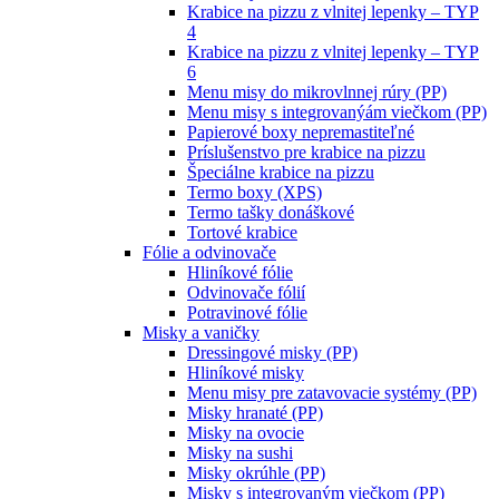
Krabice na pizzu z vlnitej lepenky – TYP
4
Krabice na pizzu z vlnitej lepenky – TYP
6
Menu misy do mikrovlnnej rúry (PP)
Menu misy s integrovanýám viečkom (PP)
Papierové boxy nepremastiteľné
Príslušenstvo pre krabice na pizzu
Špeciálne krabice na pizzu
Termo boxy (XPS)
Termo tašky donáškové
Tortové krabice
Fólie a odvinovače
Hliníkové fólie
Odvinovače fólií
Potravinové fólie
Misky a vaničky
Dressingové misky (PP)
Hliníkové misky
Menu misy pre zatavovacie systémy (PP)
Misky hranaté (PP)
Misky na ovocie
Misky na sushi
Misky okrúhle (PP)
Misky s integrovaným viečkom (PP)