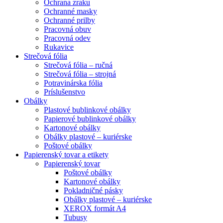
Ochrana zraku
Ochranné masky
Ochranné prilby
Pracovná obuv
Pracovná odev
Rukavice
Strečová fólia
Strečová fólia – ručná
Strečová fólia – strojná
Potravinárska fólia
Príslušenstvo
Obálky
Plastové bublinkové obálky
Papierové bublinkové obálky
Kartonové obálky
Obálky plastové – kuriérske
Poštové obálky
Papierenský tovar a etikety
Papierenský tovar
Poštové obálky
Kartonové obálky
Pokladničné pásky
Obálky plastové – kuriérske
XEROX formát A4
Tubusy