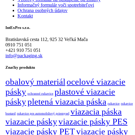
Informačný formulár voči spotrebiteľovi
Ochrana osobných údajov
Kontakt
IntExPro s.r.o.
Bratislavská cesta 112, 925 32 Veľká Mača
0910 751 051
+421 910 751 051
info@packaging.sk
Značky produktu
obalový materiál
ocelové viazacie
pásky
plastové viazacie
ochranné rukavice
pásky
pletená viazacia páska
rukavice
rukavice
viazacia páska
bustard
rukavice pre automobilový priemysel
viazacie pásky
viazacie pásky PES
viazacie pásky PET
viazacie pásky