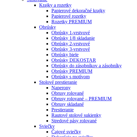
Krajky a rozetky
Papierové dekoračné krajky
Papierové rozetky
Rozetky PREMIUM
Obrúsky
Obrúsky 1-vrstvové
Obrúsky 1/8 skladanie
Obrúsky 2-vrstvové
Obrúsky 3-vrstvové
Obrúsky biele
Obrúsky DEKOSTAR
Obrúsky do zásobníkov a zásobníky
Obrúsky PREMIUM
Obrúsky s motívom
Stolové prestieranie
Naperony
Obrusy rolované
Obrusy rolované – PREMIUM
Obrusy skladané
Prestieranie
Rautové stolové sukienky
Stredové pásy rolované
Sviečky
Čajové sviečky