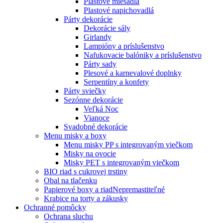
Plastové miešadlá
Plastové napichovadlá
Párty dekorácie
Dekorácie sály
Girlandy
Lampióny a príslušenstvo
Nafukovacie balóniky a príslušenstvo
Párty sady
Plesové a karnevalové doplnky
Serpentíny a konfety
Párty sviečky
Sezónne dekorácie
Veľká Noc
Vianoce
Svadobné dekorácie
Menu misky a boxy
Menu misky PP s integrovaným viečkom
Misky na ovocie
Misky PET s integrovaným viečkom
BIO riad s cukrovej trstiny
Obal na tlačenku
Papierové boxy a riad
Nepremastiteľné
Krabice na torty a zákusky
Ochranné pomôcky
Ochrana sluchu