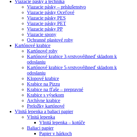
Viazacie pásky a technika
Viazacie pásky – príslušenstvo
Viazacie pásky Oceľové
Viazacie pásky PES
Viazacie pásky PET
Viazacie pásky PP
Viazacie spony
Ochranné plastové rohy
Kartónové krabice
Kartónové rohy
Kartónové krabice 3-vrstvové
ihneď skladom k
odoslaniu
Kartónové krabice 5-vrstvové
ihneď skladom k
odoslaniu
Klopové krabice
Krabice na Pizzu
Krabice na fľaše – prepravné
Krabice s výsekom
Archívne krabice
Preložky kartónové
Vlnitá lepenka a baliaci papier
Vlnitá lepenka
Vlnitá lepenka – kotúče
Baliaci papier
Papier v hárkoch