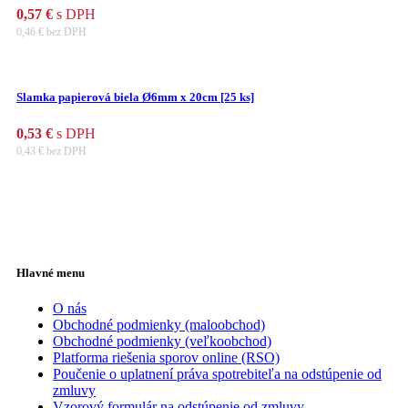
0,57
€
s DPH
0,46
€
bez DPH
Slamka papierová biela Ø6mm x 20cm [25 ks]
0,53
€
s DPH
0,43
€
bez DPH
Hlavné menu
O nás
Obchodné podmienky (maloobchod)
Obchodné podmienky (veľkoobchod)
Platforma riešenia sporov online (RSO)
Poučenie o uplatnení práva spotrebiteľa na odstúpenie od
zmluvy
Vzorový formulár na odstúpenie od zmluvy