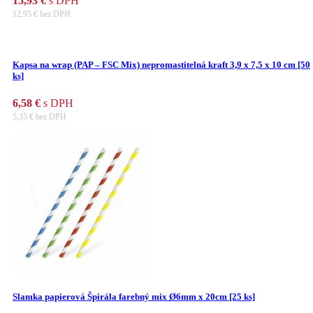
15,93
€
s DPH
12,95
€
bez DPH
Kapsa na wrap (PAP – FSC Mix) nepromastitelná kraft 3,9 x 7,5 x 10 cm [50
ks]
6,58
€
s DPH
5,35
€
bez DPH
Slamka papierová Špirála farebný mix Ø6mm x 20cm [25 ks]