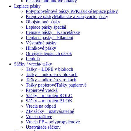
Plastové bublinkové obálky
Lepiace pásky
Polypropylénové pásky PP
Klasické lepiace pásky
Krepové pásky
Maliarske a zakrývacie pásky
Obojstranné pásky
Lepiace pásky špeciál
Lepiace pásky – Kancelárske
Lepiace pásky – Filament
Výstražné pásky
Hliníkové pásky
Odvíjače lepiacich pások
Lepidlá
Sáčky / vrecia/ tašky
Tašky – LDPE v blokoch
Tašky – mikrotén v blokoch
Tašky – mikrotén v rolkách
Tašky papierové
Tašky papierové
Papierové vrecká
Sáčky – mikrotén ROLO
Sáčky – mikrotén BLOK
Vrecia na odpad
ZIP sáčky – uzatvárateľné
Vrecia rašlové
Vrecia PP – polypropylénové
Uzatvárače sáčkov