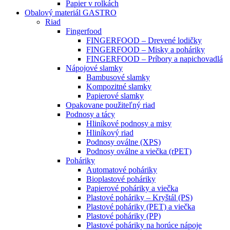
Papier v rolkách
Obalový materiál GASTRO
Riad
Fingerfood
FINGERFOOD – Drevené lodičky
FINGERFOOD – Misky a poháriky
FINGERFOOD – Príbory a napichovadlá
Nápojové slamky
Bambusové slamky
Kompozitné slamky
Papierové slamky
Opakovane použiteľný riad
Podnosy a tácy
Hliníkové podnosy a misy
Hliníkový riad
Podnosy oválne (XPS)
Podnosy oválne a viečka (rPET)
Poháriky
Automatové poháriky
Bioplastové poháriky
Papierové poháriky a viečka
Plastové poháriky – Kryštál (PS)
Plastové poháriky (PET) a viečka
Plastové poháriky (PP)
Plastové poháriky na horúce nápoje