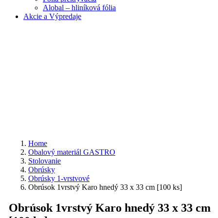
Alobal – hliníková fólia
Akcie a Výpredaje
Home
Obalový materiál GASTRO
Stolovanie
Obrúsky
Obrúsky 1-vrstvové
Obrúsok 1vrstvý Karo hnedý 33 x 33 cm [100 ks]
Obrúsok 1vrstvý Karo hnedý 33 x 33 cm