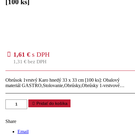
[100 ks]
1,61
€
s DPH
1,31
€
bez DPH
Obrúsok 1vrstvý Karo hnedý 33 x 33 cm [100 ks]: Obalový
materiál GASTRO,Stolovanie,Obrúsky,Obrúsky 1-vrstvové…
Pridať do košíka
Share
Email