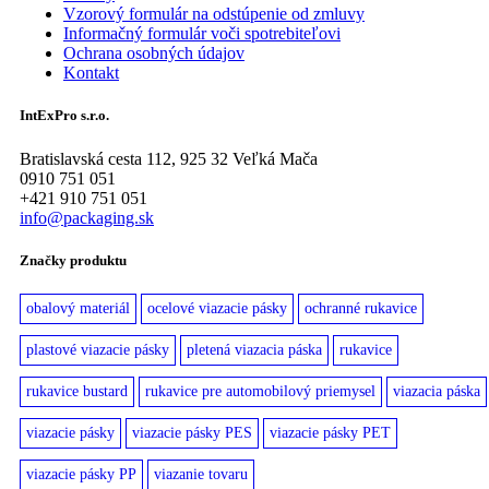
Vzorový formulár na odstúpenie od zmluvy
Informačný formulár voči spotrebiteľovi
Ochrana osobných údajov
Kontakt
IntExPro s.r.o.
Bratislavská cesta 112, 925 32 Veľká Mača
0910 751 051
+421 910 751 051
info@packaging.sk
Značky produktu
obalový materiál
ocelové viazacie pásky
ochranné rukavice
plastové viazacie pásky
pletená viazacia páska
rukavice
rukavice bustard
rukavice pre automobilový priemysel
viazacia páska
viazacie pásky
viazacie pásky PES
viazacie pásky PET
viazacie pásky PP
viazanie tovaru