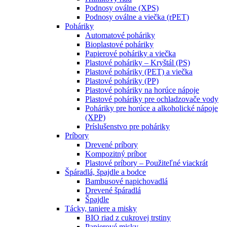
Podnosy oválne (XPS)
Podnosy oválne a viečka (rPET)
Poháriky
Automatové poháriky
Bioplastové poháriky
Papierové poháriky a viečka
Plastové poháriky – Kryštál (PS)
Plastové poháriky (PET) a viečka
Plastové poháriky (PP)
Plastové poháriky na horúce nápoje
Plastové poháriky pre ochladzovače vody
Poháriky pre horúce a alkoholické nápoje
(XPP)
Príslušenstvo pre poháriky
Príbory
Drevené príbory
Kompozitný príbor
Plastové príbory – Použiteľné viackrát
Špáradlá, špajdle a bodce
Bambusové napichovadlá
Drevené špáradlá
Špajdle
Tácky, taniere a misky
BIO riad z cukrovej trstiny
Papierové misky