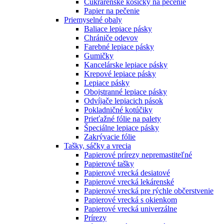
Cukrárenské košíčky na pečenie
Papier na pečenie
Priemyselné obaly
Baliace lepiace pásky
Chrániče odevov
Farebné lepiace pásky
Gumičky
Kancelárske lepiace pásky
Krepové lepiace pásky
Lepiace pásky
Obojstranné lepiace pásky
Odvíjače lepiacich pások
Pokladničné kotúčiky
Prieťažné fólie na palety
Špeciálne lepiace pásky
Zakrývacie fólie
Tašky, sáčky a vrecia
Papierové prírezy nepremastiteľné
Papierové tašky
Papierové vrecká desiatové
Papierové vrecká lekárenské
Papierové vrecká pre rýchle občerstvenie
Papierové vrecká s okienkom
Papierové vrecká univerzálne
Prírezy