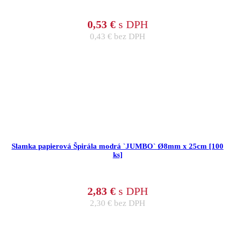
0,53
€
s DPH
0,43
€
bez DPH
Slamka papierová Špirála modrá `JUMBO` Ø8mm x 25cm [100
ks]
2,83
€
s DPH
2,30
€
bez DPH