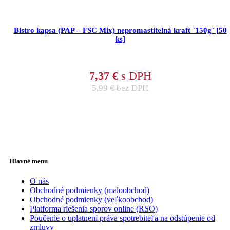
Bistro kapsa (PAP – FSC Mix) nepromastitelná kraft `150g` [50
ks]
7,37
€
s DPH
5,99
€
bez DPH
Hlavné menu
O nás
Obchodné podmienky (maloobchod)
Obchodné podmienky (veľkoobchod)
Platforma riešenia sporov online (RSO)
Poučenie o uplatnení práva spotrebiteľa na odstúpenie od
zmluvy