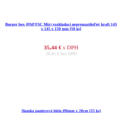
Burger box (PAP FSC Mix) rozkladací nepremastiteľný kraft 145
x 145 x 150 mm [50 ks]
35,44
€
s DPH
28,81
€
bez DPH
Slamka papierová biela Ø6mm x 20cm [25 ks]