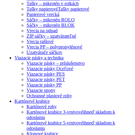
Tašky – mikrotén v rolkách
Tašky papierové
Tašky papierové
Papierové vrecká
Sáčky – mikrotén ROLO
Sáčky – mikrotén BLOK
Vrecia na odpad
ZIP sáčky – uzatvárateľné
Vrecia rašlové
Vrecia PP – polypropylénové
Uzatvárače sáčkov
Viazacie pásky a technika
Viazacie pásky – príslušenstvo
Viazacie pásky Oceľové
Viazacie pásky PES
Viazacie pásky PET
Viazacie pásky PP
Viazacie spony
Ochranné plastové rohy
Kartónové krabice
Kartónové rohy
Kartónové krabice 3-vrstvové
ihneď skladom k
odoslaniu
Kartónové krabice 5-vrstvové
ihneď skladom k
odoslaniu
Klopové krabice