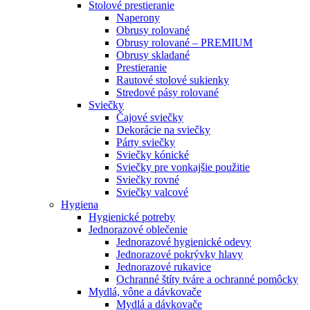
Stolové prestieranie
Naperony
Obrusy rolované
Obrusy rolované – PREMIUM
Obrusy skladané
Prestieranie
Rautové stolové sukienky
Stredové pásy rolované
Sviečky
Čajové sviečky
Dekorácie na sviečky
Párty sviečky
Sviečky kónické
Sviečky pre vonkajšie použitie
Sviečky rovné
Sviečky valcové
Hygiena
Hygienické potreby
Jednorazové oblečenie
Jednorazové hygienické odevy
Jednorazové pokrývky hlavy
Jednorazové rukavice
Ochranné štíty tváre a ochranné pomôcky
Mydlá, vône a dávkovače
Mydlá a dávkovače