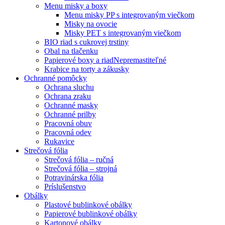
Menu misky a boxy
Menu misky PP s integrovaným viečkom
Misky na ovocie
Misky PET s integrovaným viečkom
BIO riad s cukrovej trstiny
Obal na tlačenku
Papierové boxy a riad
Nepremastiteľné
Krabice na torty a zákusky
Ochranné pomôcky
Ochrana sluchu
Ochrana zraku
Ochranné masky
Ochranné prilby
Pracovná obuv
Pracovná odev
Rukavice
Strečová fólia
Strečová fólia – ručná
Strečová fólia – strojná
Potravinárska fólia
Príslušenstvo
Obálky
Plastové bublinkové obálky
Papierové bublinkové obálky
Kartonové obálky