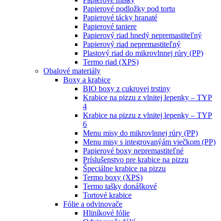
Papierové podložky pod tortu
Papierové tácky hranaté
Papierové taniere
Papierový riad hnedý nepremastiteľný
Papierový riad nepremastiteľný
Plastový riad do mikrovlnnej rúry (PP)
Termo riad (XPS)
Obalové materiály
Boxy a krabice
BIO boxy z cukrovej trstiny
Krabice na pizzu z vlnitej lepenky – TYP
4
Krabice na pizzu z vlnitej lepenky – TYP
6
Menu misy do mikrovlnnej rúry (PP)
Menu misy s integrovanýám viečkom (PP)
Papierové boxy nepremastiteľné
Príslušenstvo pre krabice na pizzu
Špeciálne krabice na pizzu
Termo boxy (XPS)
Termo tašky donáškové
Tortové krabice
Fólie a odvinovače
Hliníkové fólie