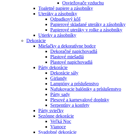
Osviežovače vzduchu
Toaletné papiere a zásobníky
Uteráky a zásobníky
Odpadkový kôš
Papierové skladané uteráky a zásobníky
Papierové uteráky v rolke a zásobníky
Utierky a zásobníky
Dekorácie
Miešačky a dekoratívne bodce
Dekoračné napichovadlá
Plastové miešadlá
Plastové napichovadlá
Párty dekorácie
Dekorácie sály
Girlandy
Lampióny a príslušenstvo
Nafukovacie balóniky a príslušenstvo
Párty sady
Plesové a karnevalové doplnky
Serpentíny a konfety
Párty sviečky
Sezónne dekorácie
Veľká Noc
Vianoce
Svadobné dekorácie