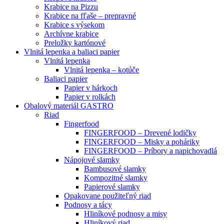
Krabice na Pizzu
Krabice na fľaše – prepravné
Krabice s výsekom
Archívne krabice
Preložky kartónové
Vlnitá lepenka a baliaci papier
Vlnitá lepenka
Vlnitá lepenka – kotúče
Baliaci papier
Papier v hárkoch
Papier v rolkách
Obalový materiál GASTRO
Riad
Fingerfood
FINGERFOOD – Drevené lodičky
FINGERFOOD – Misky a poháriky
FINGERFOOD – Príbory a napichovadlá
Nápojové slamky
Bambusové slamky
Kompozitné slamky
Papierové slamky
Opakovane použiteľný riad
Podnosy a tácy
Hliníkové podnosy a misy
Hliníkový riad