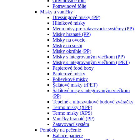
Odvinovače fólií
Potravinové fólie
Misky a vaničky
Dressingové misky (PP)
Hliníkové misky
Menu misy pre zatavovacie systémy (PP)
Misky hranaté (PP)
Misky na ovocie
Misky na sushi
Misky okrúhle (PP)
Misky s integrovaným viečkom (PP)
Misky s integrovaným viečkom (rPET)
Papierové food boxy
Papierové misky
Polievkové misky
Šalátové misky (rPET)
Šalátové misy s integrovaným viečkom
(PP)
Tepelné a ultrazvukové bodové zváračky
Termo misky (XPP)
Termo misky (XPS)
Vaničky hranaté (PP)
Zatavovací systém
Pomôcky na pečenie
Baliace papiere