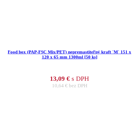
Food box (PAP-FSC Mix/PET) nepremastiteľný kraft `M` 151 x
120 x 65 mm 1300ml [50 ks]
13,09
€
s DPH
10,64
€
bez DPH