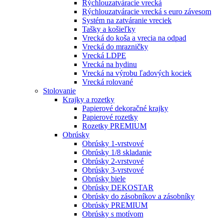
Rýchlouzatváracie vrecká
Rýchlouzatváracie vrecká s euro závesom
Systém na zatváranie vreciek
Tašky a košieľky
Vrecká do koša a vrecia na odpad
Vrecká do mrazničky
Vrecká LDPE
Vrecká na hydinu
Vrecká na výrobu ľadových kociek
Vrecká rolované
Stolovanie
Krajky a rozetky
Papierové dekoračné krajky
Papierové rozetky
Rozetky PREMIUM
Obrúsky
Obrúsky 1-vrstvové
Obrúsky 1/8 skladanie
Obrúsky 2-vrstvové
Obrúsky 3-vrstvové
Obrúsky biele
Obrúsky DEKOSTAR
Obrúsky do zásobníkov a zásobníky
Obrúsky PREMIUM
Obrúsky s motívom