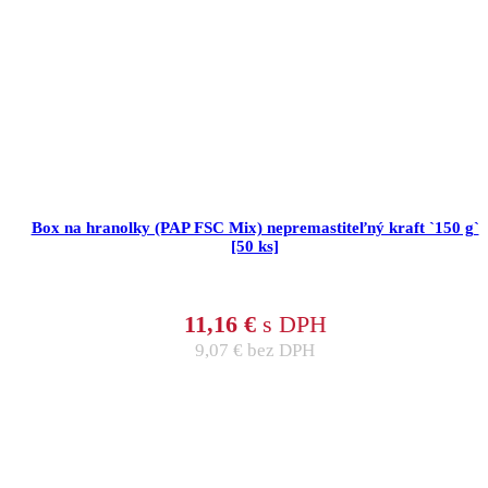
Box na hranolky (PAP FSC Mix) nepremastiteľný kraft `150 g`
[50 ks]
11,16
€
s DPH
9,07
€
bez DPH