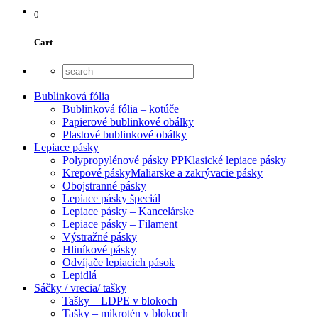
0
Cart
Bublinková fólia
Bublinková fólia – kotúče
Papierové bublinkové obálky
Plastové bublinkové obálky
Lepiace pásky
Polypropylénové pásky PP
Klasické lepiace pásky
Krepové pásky
Maliarske a zakrývacie pásky
Obojstranné pásky
Lepiace pásky špeciál
Lepiace pásky – Kancelárske
Lepiace pásky – Filament
Výstražné pásky
Hliníkové pásky
Odvíjače lepiacich pások
Lepidlá
Sáčky / vrecia/ tašky
Tašky – LDPE v blokoch
Tašky – mikrotén v blokoch