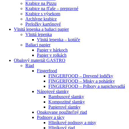
Krabice na Pizzu
Krabice na fľaše – prepravné
Krabice s výsekom
Archívne krabice
Preložky kartónové
Vlnitá lepenka a baliaci papier
Vlnitá lepenka
Vlnitá lepenka – kotúče
Baliaci papier
Papier v hárkoch
Papier v rolkách
Obalový materiál GASTRO
Riad
Fingerfood
FINGERFOOD – Drevené lodičky
FINGERFOOD – Misky a poháriky
FINGERFOOD – Príbory a napichovadlá
Nápojové slamky
Bambusové slamky
Kompozitné slamky
Papierové slamky
Opakovane použiteľný riad
Podnosy a tácy
Hliníkové podnosy a misy
Hliníkový riad