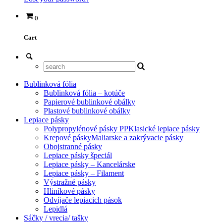
0
Cart
Bublinková fólia
Bublinková fólia – kotúče
Papierové bublinkové obálky
Plastové bublinkové obálky
Lepiace pásky
Polypropylénové pásky PP
Klasické lepiace pásky
Krepové pásky
Maliarske a zakrývacie pásky
Obojstranné pásky
Lepiace pásky špeciál
Lepiace pásky – Kancelárske
Lepiace pásky – Filament
Výstražné pásky
Hliníkové pásky
Odvíjače lepiacich pások
Lepidlá
Sáčky / vrecia/ tašky