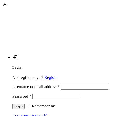
Login
Not registered yet?
Register
Username or email address
*
Password
*
Remember me
Lost your password?