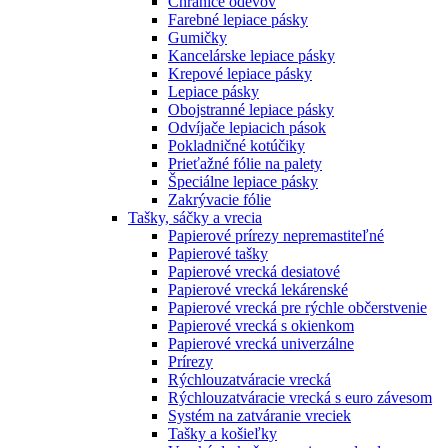
Chrániče odevov
Farebné lepiace pásky
Gumičky
Kancelárske lepiace pásky
Krepové lepiace pásky
Lepiace pásky
Obojstranné lepiace pásky
Odvíjače lepiacich pások
Pokladničné kotúčiky
Prieťažné fólie na palety
Špeciálne lepiace pásky
Zakrývacie fólie
Tašky, sáčky a vrecia
Papierové prírezy nepremastiteľné
Papierové tašky
Papierové vrecká desiatové
Papierové vrecká lekárenské
Papierové vrecká pre rýchle občerstvenie
Papierové vrecká s okienkom
Papierové vrecká univerzálne
Prírezy
Rýchlouzatváracie vrecká
Rýchlouzatváracie vrecká s euro závesom
Systém na zatváranie vreciek
Tašky a košieľky