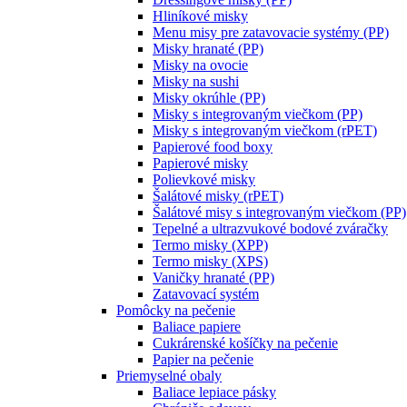
Hliníkové misky
Menu misy pre zatavovacie systémy (PP)
Misky hranaté (PP)
Misky na ovocie
Misky na sushi
Misky okrúhle (PP)
Misky s integrovaným viečkom (PP)
Misky s integrovaným viečkom (rPET)
Papierové food boxy
Papierové misky
Polievkové misky
Šalátové misky (rPET)
Šalátové misy s integrovaným viečkom (PP)
Tepelné a ultrazvukové bodové zváračky
Termo misky (XPP)
Termo misky (XPS)
Vaničky hranaté (PP)
Zatavovací systém
Pomôcky na pečenie
Baliace papiere
Cukrárenské košíčky na pečenie
Papier na pečenie
Priemyselné obaly
Baliace lepiace pásky