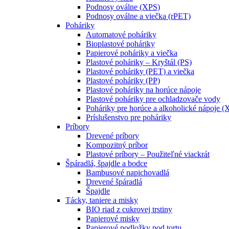
Podnosy oválne (XPS)
Podnosy oválne a viečka (rPET)
Poháriky
Automatové poháriky
Bioplastové poháriky
Papierové poháriky a viečka
Plastové poháriky – Kryštál (PS)
Plastové poháriky (PET) a viečka
Plastové poháriky (PP)
Plastové poháriky na horúce nápoje
Plastové poháriky pre ochladzovače vody
Poháriky pre horúce a alkoholické nápoje (
Príslušenstvo pre poháriky
Príbory
Drevené príbory
Kompozitný príbor
Plastové príbory – Použiteľné viackrát
Špáradlá, špajdle a bodce
Bambusové napichovadlá
Drevené špáradlá
Špajdle
Tácky, taniere a misky
BIO riad z cukrovej trstiny
Papierové misky
Papierové podložky pod tortu