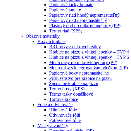
Papierové tácky hranaté
Papierové taniere
Papierový riad hnedý nepremastiteľný
Papierový riad nepremastiteľný
Plastový riad do mikrovlnnej rúry (PP)
Termo riad (XPS)
Obalové materiály
Boxy a krabice
BIO boxy z cukrovej trstiny
Krabice na pizzu z vlnitej lepenky – TYP 4
Krabice na pizzu z vlnitej lepenky – TYP 6
Menu misy do mikrovlnnej rúry (PP)
Menu misy s integrovanýám viečkom (PP)
Papierové boxy nepremastiteľné
Príslušenstvo pre krabice na pizzu
Špeciálne krabice na pizzu
Termo boxy (XPS)
Termo tašky donáškové
Tortové krabice
Fólie a odvinovače
Hliníkové fólie
Odvinovače fólií
Potravinové fólie
Misky a vaničky
Dressingové misky (PP)