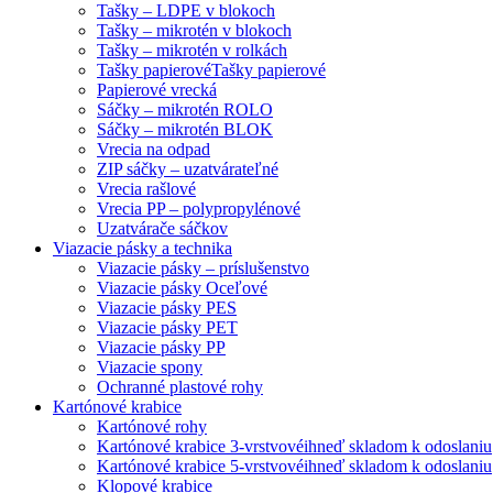
Tašky – LDPE v blokoch
Tašky – mikrotén v blokoch
Tašky – mikrotén v rolkách
Tašky papierové
Tašky papierové
Papierové vrecká
Sáčky – mikrotén ROLO
Sáčky – mikrotén BLOK
Vrecia na odpad
ZIP sáčky – uzatvárateľné
Vrecia rašlové
Vrecia PP – polypropylénové
Uzatvárače sáčkov
Viazacie pásky a technika
Viazacie pásky – príslušenstvo
Viazacie pásky Oceľové
Viazacie pásky PES
Viazacie pásky PET
Viazacie pásky PP
Viazacie spony
Ochranné plastové rohy
Kartónové krabice
Kartónové rohy
Kartónové krabice 3-vrstvové
ihneď skladom k odoslaniu
Kartónové krabice 5-vrstvové
ihneď skladom k odoslaniu
Klopové krabice