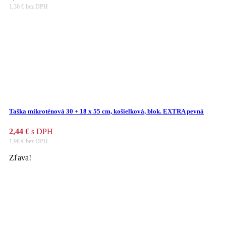
1,36
€
bez DPH
Taška mikroténová 30 + 18 x 55 cm, košielková, blok. EXTRA pevná
2,44
€
s DPH
1,98
€
bez DPH
Zľava!