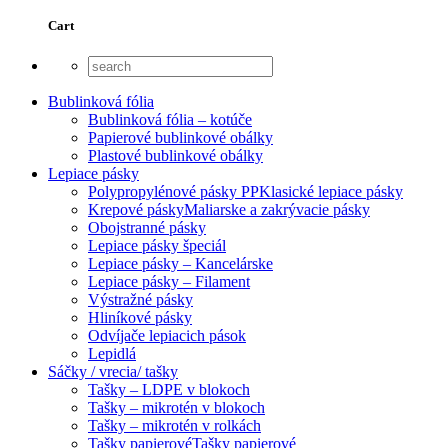
Cart
Bublinková fólia
Bublinková fólia – kotúče
Papierové bublinkové obálky
Plastové bublinkové obálky
Lepiace pásky
Polypropylénové pásky PP
Klasické lepiace pásky
Krepové pásky
Maliarske a zakrývacie pásky
Obojstranné pásky
Lepiace pásky špeciál
Lepiace pásky – Kancelárske
Lepiace pásky – Filament
Výstražné pásky
Hliníkové pásky
Odvíjače lepiacich pások
Lepidlá
Sáčky / vrecia/ tašky
Tašky – LDPE v blokoch
Tašky – mikrotén v blokoch
Tašky – mikrotén v rolkách
Tašky papierové
Tašky papierové