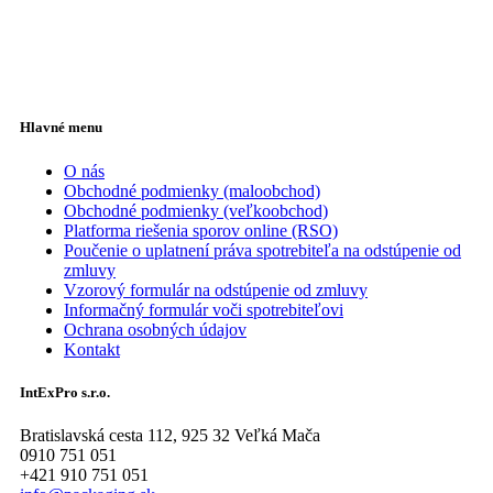
Hlavné menu
O nás
Obchodné podmienky (maloobchod)
Obchodné podmienky (veľkoobchod)
Platforma riešenia sporov online (RSO)
Poučenie o uplatnení práva spotrebiteľa na odstúpenie od
zmluvy
Vzorový formulár na odstúpenie od zmluvy
Informačný formulár voči spotrebiteľovi
Ochrana osobných údajov
Kontakt
IntExPro s.r.o.
Bratislavská cesta 112, 925 32 Veľká Mača
0910 751 051
+421 910 751 051