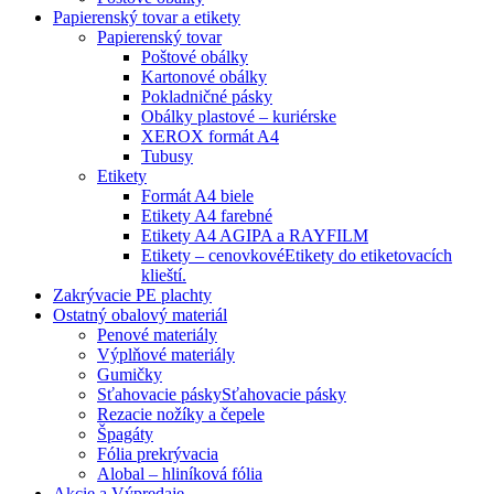
Papierenský tovar a etikety
Papierenský tovar
Poštové obálky
Kartonové obálky
Pokladničné pásky
Obálky plastové – kuriérske
XEROX formát A4
Tubusy
Etikety
Formát A4 biele
Etikety A4 farebné
Etikety A4 AGIPA a RAYFILM
Etikety – cenovkové
Etikety do etiketovacích
klieští.
Zakrývacie PE plachty
Ostatný obalový materiál
Penové materiály
Výplňové materiály
Gumičky
Sťahovacie pásky
Sťahovacie pásky
Rezacie nožíky a čepele
Špagáty
Fólia prekrývacia
Alobal – hliníková fólia
Akcie a Výpredaje