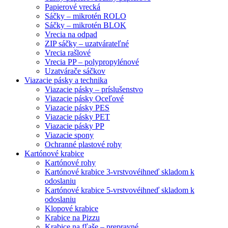
Papierové vrecká
Sáčky – mikrotén ROLO
Sáčky – mikrotén BLOK
Vrecia na odpad
ZIP sáčky – uzatvárateľné
Vrecia rašlové
Vrecia PP – polypropylénové
Uzatvárače sáčkov
Viazacie pásky a technika
Viazacie pásky – príslušenstvo
Viazacie pásky Oceľové
Viazacie pásky PES
Viazacie pásky PET
Viazacie pásky PP
Viazacie spony
Ochranné plastové rohy
Kartónové krabice
Kartónové rohy
Kartónové krabice 3-vrstvové
ihneď skladom k
odoslaniu
Kartónové krabice 5-vrstvové
ihneď skladom k
odoslaniu
Klopové krabice
Krabice na Pizzu
Krabice na fľaše – prepravné