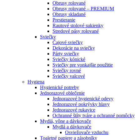
Obrusy rolované
Obrusy rolované – PREMIUM
Obrusy skladané
Prestieranie
Rautové stolové sukienky
Stredové pásy rolované
Sviečky
Čajové sviečky
Dekorácie na sviečky
Párty sviečky
Sviečky kónické
Sviečky pre vonkajšie použitie
Sviečky rovné
Sviečky valcové
Hygiena
Hygienické potreby
Jednorazové oblečenie
Jednorazové hygienické odevy
Jednorazové pokrývky hlavy
Jednorazové rukavice
Ochranné štíty tváre a ochranné pomôcky
Mydlá, vône a dávkovače
Mydlá a dávkovače
Osviežovače vzduchu
Toaletné papiere a zásobníky