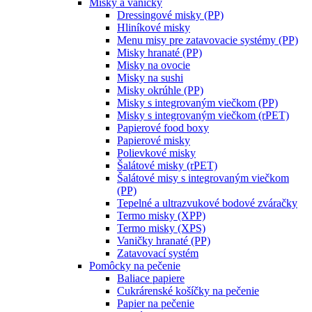
Misky a vaničky
Dressingové misky (PP)
Hliníkové misky
Menu misy pre zatavovacie systémy (PP)
Misky hranaté (PP)
Misky na ovocie
Misky na sushi
Misky okrúhle (PP)
Misky s integrovaným viečkom (PP)
Misky s integrovaným viečkom (rPET)
Papierové food boxy
Papierové misky
Polievkové misky
Šalátové misky (rPET)
Šalátové misy s integrovaným viečkom
(PP)
Tepelné a ultrazvukové bodové zváračky
Termo misky (XPP)
Termo misky (XPS)
Vaničky hranaté (PP)
Zatavovací systém
Pomôcky na pečenie
Baliace papiere
Cukrárenské košíčky na pečenie
Papier na pečenie