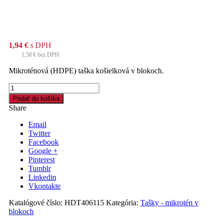
1,94
€
s DPH
1,58
€
bez DPH
Mikroténová (HDPE) taška košielková v blokoch.
množstvo
Taška
Pridať do košíka
mikroténová
Share
30
+
Email
20
Twitter
x
Facebook
68
Google +
cm,
Pinterest
košielková,
Tumblr
blok.
Linkedin
Vkontakte
Katalógové číslo:
HDT406115
Kategória:
Tašky - mikrotén v
blokoch