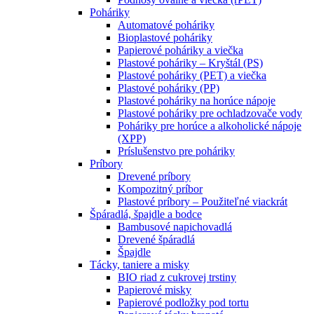
Poháriky
Automatové poháriky
Bioplastové poháriky
Papierové poháriky a viečka
Plastové poháriky – Kryštál (PS)
Plastové poháriky (PET) a viečka
Plastové poháriky (PP)
Plastové poháriky na horúce nápoje
Plastové poháriky pre ochladzovače vody
Poháriky pre horúce a alkoholické nápoje
(XPP)
Príslušenstvo pre poháriky
Príbory
Drevené príbory
Kompozitný príbor
Plastové príbory – Použiteľné viackrát
Špáradlá, špajdle a bodce
Bambusové napichovadlá
Drevené špáradlá
Špajdle
Tácky, taniere a misky
BIO riad z cukrovej trstiny
Papierové misky
Papierové podložky pod tortu