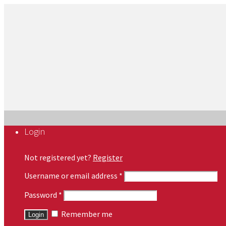
Login
Not registered yet?
Register
Username or email address
*
Password
*
Remember me