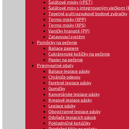
Šalátové misky (rPET)
Šalátové misy s integrovaným viečkom (
Tepelné a ultrazvukové bodové zváračky
Termo misky (XPP)
Termo misky (XPS)
Vaničky hranaté (PP)
Zatavovací systém
Pomôcky na pečenie
Baliace papiere
Cukrárenské košíčky na pečenie
Papier na pečenie
Priemyselné obaly
Baliace lepiace pásky
Chrániče odevov
Farebné lepiace pásky
Gumičky
Kancelárske lepiace pásky
Krepové lepiace pásky
Lepiace pásky
Obojstranné lepiace pásky
Odvíjače lepiacich pások
Pokladničné kotúčiky
Prieťažné fólie na palety