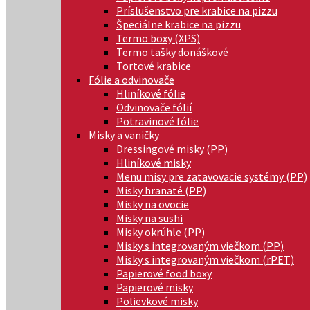
Príslušenstvo pre krabice na pizzu
Špeciálne krabice na pizzu
Termo boxy (XPS)
Termo tašky donáškové
Tortové krabice
Fólie a odvinovače
Hliníkové fólie
Odvinovače fólií
Potravinové fólie
Misky a vaničky
Dressingové misky (PP)
Hliníkové misky
Menu misy pre zatavovacie systémy (PP)
Misky hranaté (PP)
Misky na ovocie
Misky na sushi
Misky okrúhle (PP)
Misky s integrovaným viečkom (PP)
Misky s integrovaným viečkom (rPET)
Papierové food boxy
Papierové misky
Polievkové misky