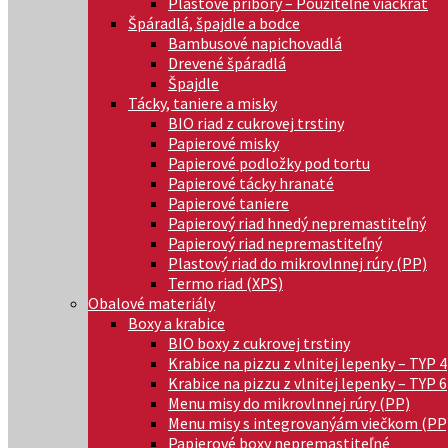
Plastové príbory – Použiteľné viackrát
Špáradlá, špajdle a bodce
Bambusové napichovadlá
Drevené špáradlá
Špajdle
Tácky, taniere a misky
BIO riad z cukrovej trstiny
Papierové misky
Papierové podložky pod tortu
Papierové tácky hranaté
Papierové taniere
Papierový riad hnedý nepremastiteľný
Papierový riad nepremastiteľný
Plastový riad do mikrovlnnej rúry (PP)
Termo riad (XPS)
Obalové materiály
Boxy a krabice
BIO boxy z cukrovej trstiny
Krabice na pizzu z vlnitej lepenky – TYP 4
Krabice na pizzu z vlnitej lepenky – TYP 6
Menu misy do mikrovlnnej rúry (PP)
Menu misy s integrovanýám viečkom (PP
Papierové boxy nepremastiteľné