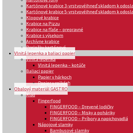
Kartónové krabice 3-vrstvové
ihneď skladom k odosl
Kartónové krabice 5-vrstvové
ihneď skladom k odosl
Klopové krabice
Krabice na Pizzu
Krabice na fľaše – prepravné
Krabice s výsekom
Archívne krabice
Preložky kartónové
Vlnitá lepenka a baliaci papier
Vlnitá lepenka
Vlnitá lepenka – kotúče
Baliaci papier
Papier v hárkoch
Papier v rolkách
Obalový materiál GASTRO
Riad
Fingerfood
FINGERFOOD – Drevené lodičky
FINGERFOOD – Misky a poháriky
FINGERFOOD – Príbory a napichovadlá
Nápojové slamky
Bambusové slamky