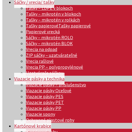
Sáčky / vrecia/ tašky
Tašky – LDPE v blokoch
Tašky – mikrotén v blokoch
Tašky – mikrotén v rolkách
Tašky papierové
Tašky papierové
Papierové vrecká
Sáčky – mikrotén ROLO
Sáčky – mikrotén BLOK
Vrecia na odpad
ZIP sáčky – uzatvárateľné
Vrecia rašlové
Vrecia PP – polypropylénové
Uzatvárače sáčkov
Viazacie pásky a technika
Viazacie pásky – príslušenstvo
Viazacie pásky Oceľové
Viazacie pásky PES
Viazacie pásky PET
Viazacie pásky PP
Viazacie spony
Ochranné plastové rohy
Kartónové krabice
Kartónové rohy