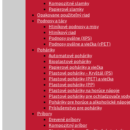
Kompozitné slamky
Papierové slamky
Opakovane použiteľný riad
Podnosy a tácy
Hliníkové podnosy a misy
Hliníkový riad
Podnosy oválne (XPS)
Podnosy oválne a viečka (rPET)
Poháriky
Automatové poháriky
Bioplastové poháriky
Papierové poháriky a viečka
Plastové poháriky – Kryštál (PS)
Plastové poháriky (PET) a viečka
Plastové poháriky (PP)
Plastové poháriky na horúce nápoje
Plastové poháriky pre ochladzovače vody
Poháriky pre horúce a alkoholické nápoj
Príslušenstvo pre poháriky
Príbory
Drevené príbory
Kompozitný príbor