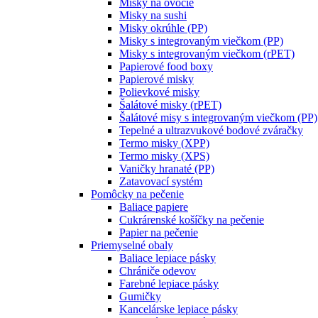
Misky na ovocie
Misky na sushi
Misky okrúhle (PP)
Misky s integrovaným viečkom (PP)
Misky s integrovaným viečkom (rPET)
Papierové food boxy
Papierové misky
Polievkové misky
Šalátové misky (rPET)
Šalátové misy s integrovaným viečkom (PP)
Tepelné a ultrazvukové bodové zváračky
Termo misky (XPP)
Termo misky (XPS)
Vaničky hranaté (PP)
Zatavovací systém
Pomôcky na pečenie
Baliace papiere
Cukrárenské košíčky na pečenie
Papier na pečenie
Priemyselné obaly
Baliace lepiace pásky
Chrániče odevov
Farebné lepiace pásky
Gumičky
Kancelárske lepiace pásky