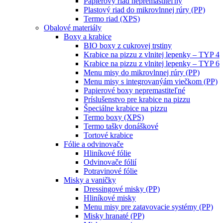
Papierový riad nepremastiteľný
Plastový riad do mikrovlnnej rúry (PP)
Termo riad (XPS)
Obalové materiály
Boxy a krabice
BIO boxy z cukrovej trstiny
Krabice na pizzu z vlnitej lepenky – TYP 4
Krabice na pizzu z vlnitej lepenky – TYP 6
Menu misy do mikrovlnnej rúry (PP)
Menu misy s integrovanýám viečkom (PP)
Papierové boxy nepremastiteľné
Príslušenstvo pre krabice na pizzu
Špeciálne krabice na pizzu
Termo boxy (XPS)
Termo tašky donáškové
Tortové krabice
Fólie a odvinovače
Hliníkové fólie
Odvinovače fólií
Potravinové fólie
Misky a vaničky
Dressingové misky (PP)
Hliníkové misky
Menu misy pre zatavovacie systémy (PP)
Misky hranaté (PP)