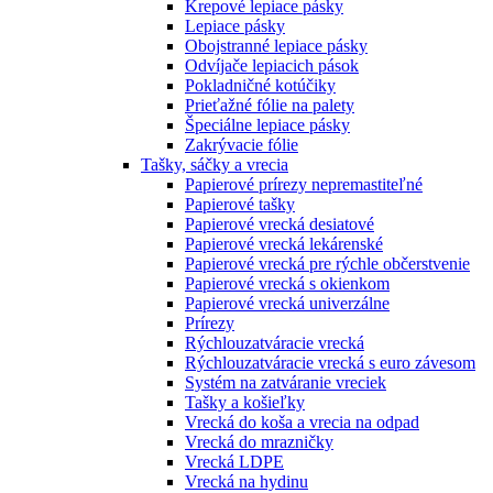
Krepové lepiace pásky
Lepiace pásky
Obojstranné lepiace pásky
Odvíjače lepiacich pások
Pokladničné kotúčiky
Prieťažné fólie na palety
Špeciálne lepiace pásky
Zakrývacie fólie
Tašky, sáčky a vrecia
Papierové prírezy nepremastiteľné
Papierové tašky
Papierové vrecká desiatové
Papierové vrecká lekárenské
Papierové vrecká pre rýchle občerstvenie
Papierové vrecká s okienkom
Papierové vrecká univerzálne
Prírezy
Rýchlouzatváracie vrecká
Rýchlouzatváracie vrecká s euro závesom
Systém na zatváranie vreciek
Tašky a košieľky
Vrecká do koša a vrecia na odpad
Vrecká do mrazničky
Vrecká LDPE
Vrecká na hydinu