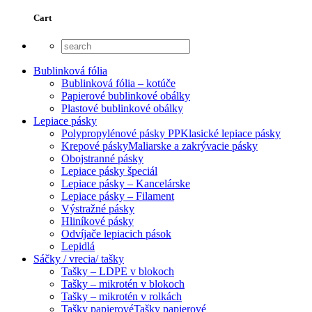
Cart
Bublinková fólia
Bublinková fólia – kotúče
Papierové bublinkové obálky
Plastové bublinkové obálky
Lepiace pásky
Polypropylénové pásky PP
Klasické lepiace pásky
Krepové pásky
Maliarske a zakrývacie pásky
Obojstranné pásky
Lepiace pásky špeciál
Lepiace pásky – Kancelárske
Lepiace pásky – Filament
Výstražné pásky
Hliníkové pásky
Odvíjače lepiacich pások
Lepidlá
Sáčky / vrecia/ tašky
Tašky – LDPE v blokoch
Tašky – mikrotén v blokoch
Tašky – mikrotén v rolkách
Tašky papierové
Tašky papierové