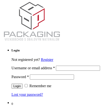
Login
Not registered yet?
Register
Username or email address
*
Password
*
Remember me
Lost your password?
0