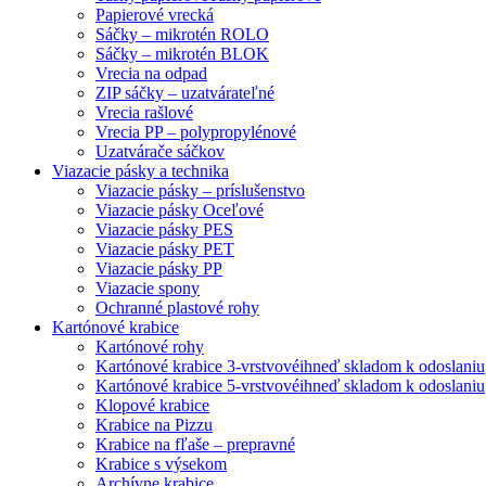
Papierové vrecká
Sáčky – mikrotén ROLO
Sáčky – mikrotén BLOK
Vrecia na odpad
ZIP sáčky – uzatvárateľné
Vrecia rašlové
Vrecia PP – polypropylénové
Uzatvárače sáčkov
Viazacie pásky a technika
Viazacie pásky – príslušenstvo
Viazacie pásky Oceľové
Viazacie pásky PES
Viazacie pásky PET
Viazacie pásky PP
Viazacie spony
Ochranné plastové rohy
Kartónové krabice
Kartónové rohy
Kartónové krabice 3-vrstvové
ihneď skladom k odoslaniu
Kartónové krabice 5-vrstvové
ihneď skladom k odoslaniu
Klopové krabice
Krabice na Pizzu
Krabice na fľaše – prepravné
Krabice s výsekom
Archívne krabice