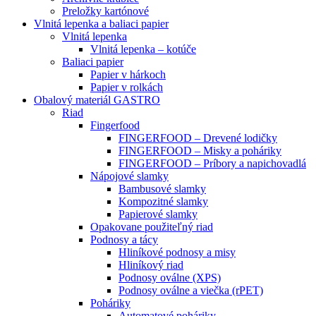
Preložky kartónové
Vlnitá lepenka a baliaci papier
Vlnitá lepenka
Vlnitá lepenka – kotúče
Baliaci papier
Papier v hárkoch
Papier v rolkách
Obalový materiál GASTRO
Riad
Fingerfood
FINGERFOOD – Drevené lodičky
FINGERFOOD – Misky a poháriky
FINGERFOOD – Príbory a napichovadlá
Nápojové slamky
Bambusové slamky
Kompozitné slamky
Papierové slamky
Opakovane použiteľný riad
Podnosy a tácy
Hliníkové podnosy a misy
Hliníkový riad
Podnosy oválne (XPS)
Podnosy oválne a viečka (rPET)
Poháriky
Automatové poháriky