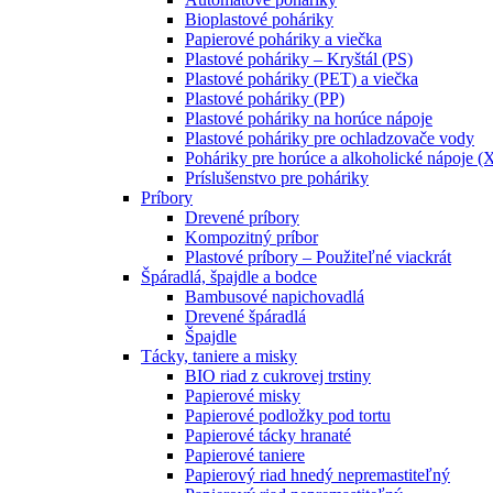
Bioplastové poháriky
Papierové poháriky a viečka
Plastové poháriky – Kryštál (PS)
Plastové poháriky (PET) a viečka
Plastové poháriky (PP)
Plastové poháriky na horúce nápoje
Plastové poháriky pre ochladzovače vody
Poháriky pre horúce a alkoholické nápoje (
Príslušenstvo pre poháriky
Príbory
Drevené príbory
Kompozitný príbor
Plastové príbory – Použiteľné viackrát
Špáradlá, špajdle a bodce
Bambusové napichovadlá
Drevené špáradlá
Špajdle
Tácky, taniere a misky
BIO riad z cukrovej trstiny
Papierové misky
Papierové podložky pod tortu
Papierové tácky hranaté
Papierové taniere
Papierový riad hnedý nepremastiteľný