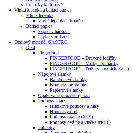
Preložky kartónové
Vlnitá lepenka a baliaci papier
Vlnitá lepenka
Vlnitá lepenka – kotúče
Baliaci papier
Papier v hárkoch
Papier v rolkách
Obalový materiál GASTRO
Riad
Fingerfood
FINGERFOOD – Drevené lodičky
FINGERFOOD – Misky a poháriky
FINGERFOOD – Príbory a napichovadlá
Nápojové slamky
Bambusové slamky
Kompozitné slamky
Papierové slamky
Opakovane použiteľný riad
Podnosy a tácy
Hliníkové podnosy a misy
Hliníkový riad
Podnosy oválne (XPS)
Podnosy oválne a viečka (rPET)
Poháriky
Automatové poháriky