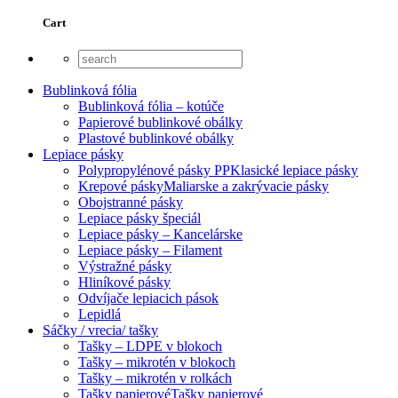
Cart
Bublinková fólia
Bublinková fólia – kotúče
Papierové bublinkové obálky
Plastové bublinkové obálky
Lepiace pásky
Polypropylénové pásky PP
Klasické lepiace pásky
Krepové pásky
Maliarske a zakrývacie pásky
Obojstranné pásky
Lepiace pásky špeciál
Lepiace pásky – Kancelárske
Lepiace pásky – Filament
Výstražné pásky
Hliníkové pásky
Odvíjače lepiacich pások
Lepidlá
Sáčky / vrecia/ tašky
Tašky – LDPE v blokoch
Tašky – mikrotén v blokoch
Tašky – mikrotén v rolkách
Tašky papierové
Tašky papierové