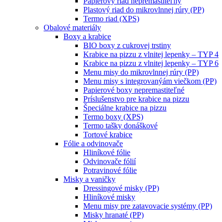
Papierový riad nepremastiteľný
Plastový riad do mikrovlnnej rúry (PP)
Termo riad (XPS)
Obalové materiály
Boxy a krabice
BIO boxy z cukrovej trstiny
Krabice na pizzu z vlnitej lepenky – TYP 4
Krabice na pizzu z vlnitej lepenky – TYP 6
Menu misy do mikrovlnnej rúry (PP)
Menu misy s integrovanýám viečkom (PP)
Papierové boxy nepremastiteľné
Príslušenstvo pre krabice na pizzu
Špeciálne krabice na pizzu
Termo boxy (XPS)
Termo tašky donáškové
Tortové krabice
Fólie a odvinovače
Hliníkové fólie
Odvinovače fólií
Potravinové fólie
Misky a vaničky
Dressingové misky (PP)
Hliníkové misky
Menu misy pre zatavovacie systémy (PP)
Misky hranaté (PP)