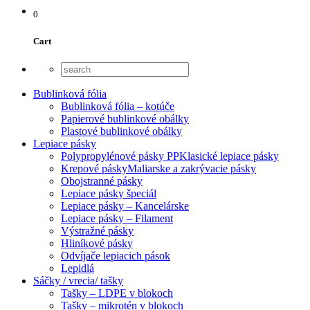
0
Cart
Bublinková fólia
Bublinková fólia – kotúče
Papierové bublinkové obálky
Plastové bublinkové obálky
Lepiace pásky
Polypropylénové pásky PP
Klasické lepiace pásky
Krepové pásky
Maliarske a zakrývacie pásky
Obojstranné pásky
Lepiace pásky špeciál
Lepiace pásky – Kancelárske
Lepiace pásky – Filament
Výstražné pásky
Hliníkové pásky
Odvíjače lepiacich pások
Lepidlá
Sáčky / vrecia/ tašky
Tašky – LDPE v blokoch
Tašky – mikrotén v blokoch