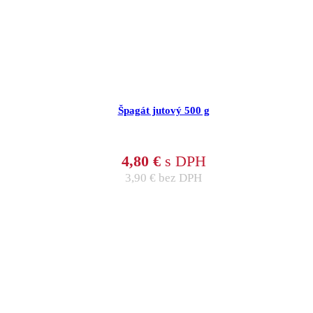
Špagát jutový 500 g
4,80
€
s DPH
3,90
€
bez DPH