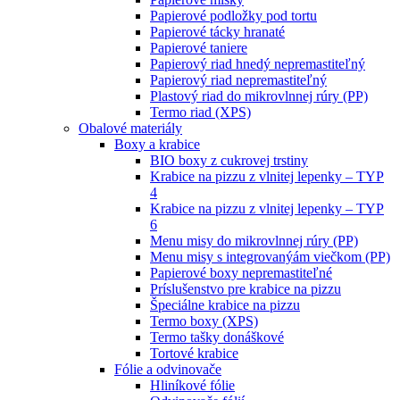
Papierové podložky pod tortu
Papierové tácky hranaté
Papierové taniere
Papierový riad hnedý nepremastiteľný
Papierový riad nepremastiteľný
Plastový riad do mikrovlnnej rúry (PP)
Termo riad (XPS)
Obalové materiály
Boxy a krabice
BIO boxy z cukrovej trstiny
Krabice na pizzu z vlnitej lepenky – TYP
4
Krabice na pizzu z vlnitej lepenky – TYP
6
Menu misy do mikrovlnnej rúry (PP)
Menu misy s integrovanýám viečkom (PP)
Papierové boxy nepremastiteľné
Príslušenstvo pre krabice na pizzu
Špeciálne krabice na pizzu
Termo boxy (XPS)
Termo tašky donáškové
Tortové krabice
Fólie a odvinovače
Hliníkové fólie