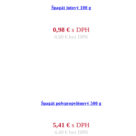
Špagát jutový 100 g
0,98
€
s DPH
0,80
€
bez DPH
Špagát polypropylénový 500 g
5,41
€
s DPH
4,40
€
bez DPH