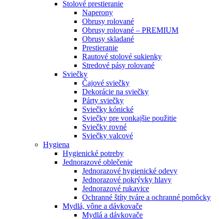
Stolové prestieranie
Naperony
Obrusy rolované
Obrusy rolované – PREMIUM
Obrusy skladané
Prestieranie
Rautové stolové sukienky
Stredové pásy rolované
Sviečky
Čajové sviečky
Dekorácie na sviečky
Párty sviečky
Sviečky kónické
Sviečky pre vonkajšie použitie
Sviečky rovné
Sviečky valcové
Hygiena
Hygienické potreby
Jednorazové oblečenie
Jednorazové hygienické odevy
Jednorazové pokrývky hlavy
Jednorazové rukavice
Ochranné štíty tváre a ochranné pomôcky
Mydlá, vône a dávkovače
Mydlá a dávkovače