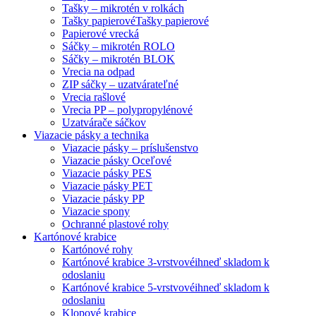
Tašky – mikrotén v rolkách
Tašky papierové
Tašky papierové
Papierové vrecká
Sáčky – mikrotén ROLO
Sáčky – mikrotén BLOK
Vrecia na odpad
ZIP sáčky – uzatvárateľné
Vrecia rašlové
Vrecia PP – polypropylénové
Uzatvárače sáčkov
Viazacie pásky a technika
Viazacie pásky – príslušenstvo
Viazacie pásky Oceľové
Viazacie pásky PES
Viazacie pásky PET
Viazacie pásky PP
Viazacie spony
Ochranné plastové rohy
Kartónové krabice
Kartónové rohy
Kartónové krabice 3-vrstvové
ihneď skladom k
odoslaniu
Kartónové krabice 5-vrstvové
ihneď skladom k
odoslaniu
Klopové krabice