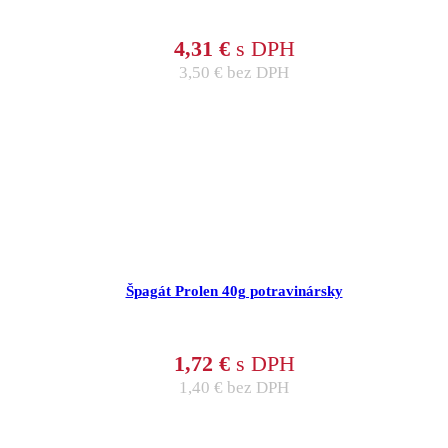
4,31
€
s DPH
3,50
€
bez DPH
Špagát Prolen 40g potravinársky
1,72
€
s DPH
1,40
€
bez DPH