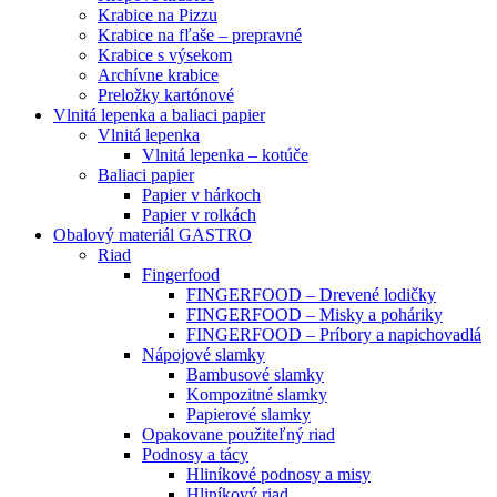
Krabice na Pizzu
Krabice na fľaše – prepravné
Krabice s výsekom
Archívne krabice
Preložky kartónové
Vlnitá lepenka a baliaci papier
Vlnitá lepenka
Vlnitá lepenka – kotúče
Baliaci papier
Papier v hárkoch
Papier v rolkách
Obalový materiál GASTRO
Riad
Fingerfood
FINGERFOOD – Drevené lodičky
FINGERFOOD – Misky a poháriky
FINGERFOOD – Príbory a napichovadlá
Nápojové slamky
Bambusové slamky
Kompozitné slamky
Papierové slamky
Opakovane použiteľný riad
Podnosy a tácy
Hliníkové podnosy a misy
Hliníkový riad