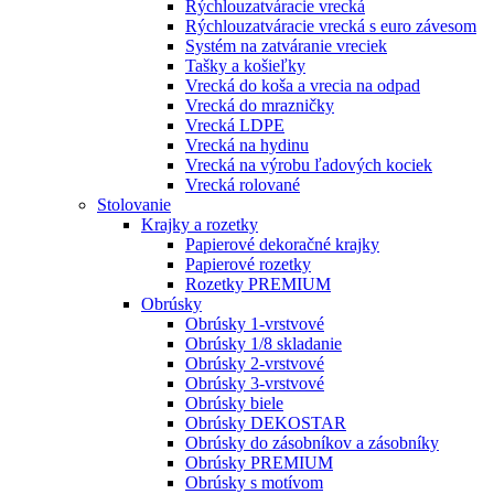
Rýchlouzatváracie vrecká
Rýchlouzatváracie vrecká s euro závesom
Systém na zatváranie vreciek
Tašky a košieľky
Vrecká do koša a vrecia na odpad
Vrecká do mrazničky
Vrecká LDPE
Vrecká na hydinu
Vrecká na výrobu ľadových kociek
Vrecká rolované
Stolovanie
Krajky a rozetky
Papierové dekoračné krajky
Papierové rozetky
Rozetky PREMIUM
Obrúsky
Obrúsky 1-vrstvové
Obrúsky 1/8 skladanie
Obrúsky 2-vrstvové
Obrúsky 3-vrstvové
Obrúsky biele
Obrúsky DEKOSTAR
Obrúsky do zásobníkov a zásobníky
Obrúsky PREMIUM
Obrúsky s motívom