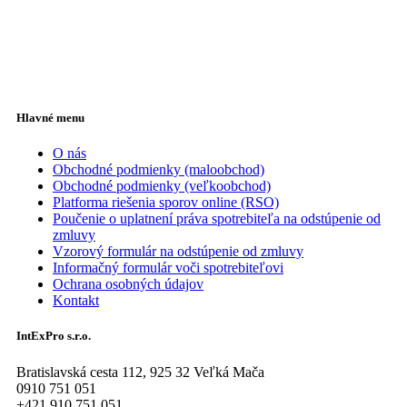
Hlavné menu
O nás
Obchodné podmienky (maloobchod)
Obchodné podmienky (veľkoobchod)
Platforma riešenia sporov online (RSO)
Poučenie o uplatnení práva spotrebiteľa na odstúpenie od
zmluvy
Vzorový formulár na odstúpenie od zmluvy
Informačný formulár voči spotrebiteľovi
Ochrana osobných údajov
Kontakt
IntExPro s.r.o.
Bratislavská cesta 112, 925 32 Veľká Mača
0910 751 051
+421 910 751 051