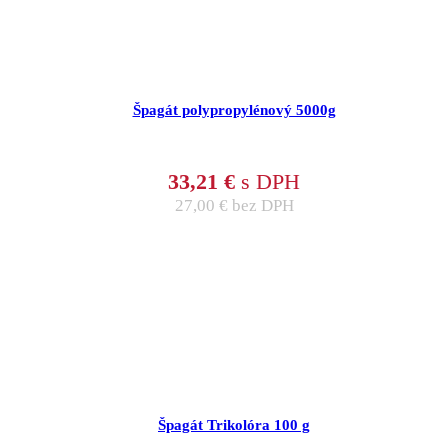
Špagát polypropylénový 5000g
33,21
€
s DPH
27,00
€
bez DPH
Špagát Trikolóra 100 g