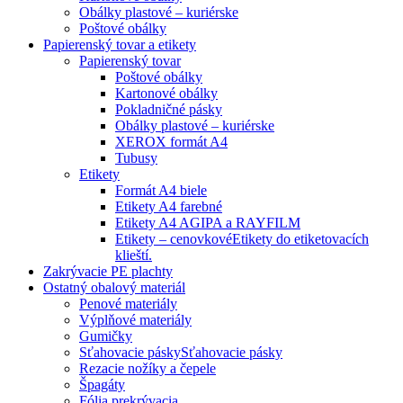
Obálky plastové – kuriérske
Poštové obálky
Papierenský tovar a etikety
Papierenský tovar
Poštové obálky
Kartonové obálky
Pokladničné pásky
Obálky plastové – kuriérske
XEROX formát A4
Tubusy
Etikety
Formát A4 biele
Etikety A4 farebné
Etikety A4 AGIPA a RAYFILM
Etikety – cenovkové
Etikety do etiketovacích
klieští.
Zakrývacie PE plachty
Ostatný obalový materiál
Penové materiály
Výplňové materiály
Gumičky
Sťahovacie pásky
Sťahovacie pásky
Rezacie nožíky a čepele
Špagáty
Fólia prekrývacia