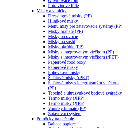
Odvinovače fólií
Potravinové fólie
Misky a vaničky
Dressingové misky (PP)
Hliníkové misky
Menu misy pre zatavovacie systémy (PP)
Misky hranaté (PP)
Misky na ovocie
Misky na sushi
Misky okrúhle (PP)
Misky s integrovaným viečkom (PP)
Misky s integrovaným viečkom (rPET)
Papierové food boxy
Papierové misky
Polievkové misky
Šalátové misky (rPET)
Šalátové misy s integrovaným viečkom
(PP)
Tepelné a ultrazvukové bodové zváračky
Termo misky (XPP)
Termo misky (XPS)
Vaničky hranaté (PP)
Zatavovací systém
Pomôcky na pečenie
Baliace papiere