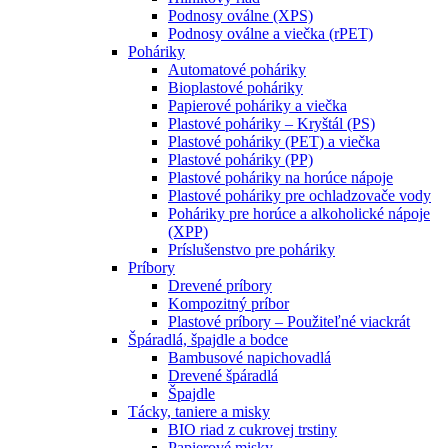
Podnosy oválne (XPS)
Podnosy oválne a viečka (rPET)
Poháriky
Automatové poháriky
Bioplastové poháriky
Papierové poháriky a viečka
Plastové poháriky – Kryštál (PS)
Plastové poháriky (PET) a viečka
Plastové poháriky (PP)
Plastové poháriky na horúce nápoje
Plastové poháriky pre ochladzovače vody
Poháriky pre horúce a alkoholické nápoje
(XPP)
Príslušenstvo pre poháriky
Príbory
Drevené príbory
Kompozitný príbor
Plastové príbory – Použiteľné viackrát
Špáradlá, špajdle a bodce
Bambusové napichovadlá
Drevené špáradlá
Špajdle
Tácky, taniere a misky
BIO riad z cukrovej trstiny
Papierové misky