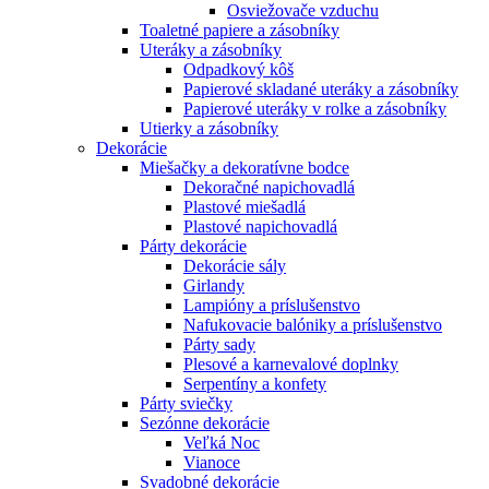
Osviežovače vzduchu
Toaletné papiere a zásobníky
Uteráky a zásobníky
Odpadkový kôš
Papierové skladané uteráky a zásobníky
Papierové uteráky v rolke a zásobníky
Utierky a zásobníky
Dekorácie
Miešačky a dekoratívne bodce
Dekoračné napichovadlá
Plastové miešadlá
Plastové napichovadlá
Párty dekorácie
Dekorácie sály
Girlandy
Lampióny a príslušenstvo
Nafukovacie balóniky a príslušenstvo
Párty sady
Plesové a karnevalové doplnky
Serpentíny a konfety
Párty sviečky
Sezónne dekorácie
Veľká Noc
Vianoce
Svadobné dekorácie