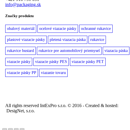
info@packaging.sk
Značky produktu
obalový materiál
ocelové viazacie pásky
ochranné rukavice
plastové viazacie pásky
pletená viazacia páska
rukavice
rukavice bustard
rukavice pre automobilový priemysel
viazacia páska
viazacie pásky
viazacie pásky PES
viazacie pásky PET
viazacie pásky PP
viazanie tovaru
All rights reserved IntExPro s.r.o. © 2016 - Created & hosted:
DesigNet, s.r.o.