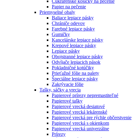
Cukrárenské košíčky na pečenie
Papier na pečenie
Priemyselné obaly
Baliace lepiace pásky
Chrániče odevov
Farebné lepiace pásky
Gumičky
Kancelárske lepiace pásky
Krepové lepiace pásky
Lepiace pásky
Obojstranné lepiace pásky
Odvíjače lepiacich pások
Pokladničné kotúčiky
Prieťažné fólie na palety
Špeciálne lepiace pásky
Zakrývacie fólie
Tašky, sáčky a vrecia
Papierové prírezy nepremastiteľné
Papierové tašky
Papierové vrecká desiatové
Papierové vrecká lekárenské
Papierové vrecká pre rýchle občerstvenie
Papierové vrecká s okienkom
Papierové vrecká univerzálne
Prírezy