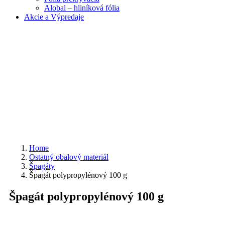
Alobal – hliníková fólia
Akcie a Výpredaje
Home
Ostatný obalový materiál
Špagáty
Špagát polypropylénový 100 g
Špagát polypropylénový 100 g