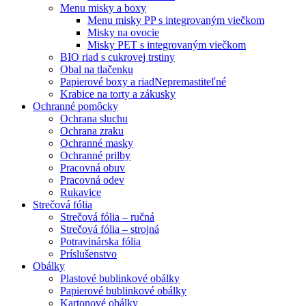
Menu misky a boxy
Menu misky PP s integrovaným viečkom
Misky na ovocie
Misky PET s integrovaným viečkom
BIO riad s cukrovej trstiny
Obal na tlačenku
Papierové boxy a riad
Nepremastiteľné
Krabice na torty a zákusky
Ochranné pomôcky
Ochrana sluchu
Ochrana zraku
Ochranné masky
Ochranné prilby
Pracovná obuv
Pracovná odev
Rukavice
Strečová fólia
Strečová fólia – ručná
Strečová fólia – strojná
Potravinárska fólia
Príslušenstvo
Obálky
Plastové bublinkové obálky
Papierové bublinkové obálky
Kartonové obálky