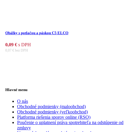
Obálky s potlačou a páskou C5 ELCO
0,09
€
s DPH
0,07
€
bez DPH
Hlavné menu
O nás
Obchodné podmienky (maloobchod)
Obchodné podmienky (veľkoobchod)
Platforma riešenia sporov online (RSO)
Poučenie o uplatnení práva spotrebiteľa na odstúpenie od
zmluvy