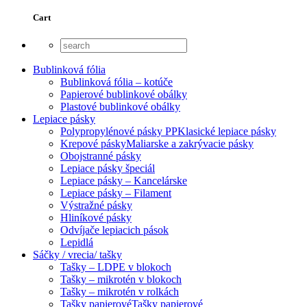
Cart
Bublinková fólia
Bublinková fólia – kotúče
Papierové bublinkové obálky
Plastové bublinkové obálky
Lepiace pásky
Polypropylénové pásky PP
Klasické lepiace pásky
Krepové pásky
Maliarske a zakrývacie pásky
Obojstranné pásky
Lepiace pásky špeciál
Lepiace pásky – Kancelárske
Lepiace pásky – Filament
Výstražné pásky
Hliníkové pásky
Odvíjače lepiacich pások
Lepidlá
Sáčky / vrecia/ tašky
Tašky – LDPE v blokoch
Tašky – mikrotén v blokoch
Tašky – mikrotén v rolkách
Tašky papierové
Tašky papierové