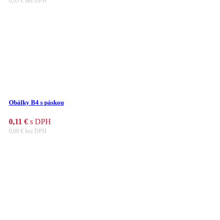
0,03
€
bez DPH
Obálky B4 s páskou
0,11
€
s DPH
0,09
€
bez DPH