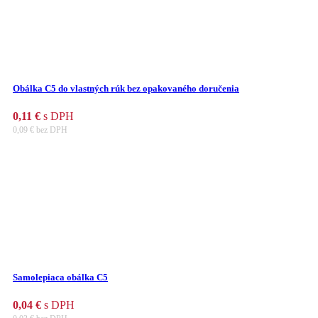
Obálka C5 do vlastných rúk bez opakovaného doručenia
0,11
€
s DPH
0,09
€
bez DPH
Samolepiaca obálka C5
0,04
€
s DPH