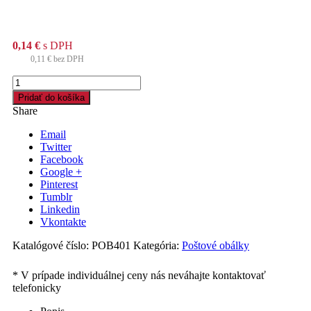
0,14
€
s DPH
0,11
€
bez DPH
množstvo
Samolepiace
Pridať do košíka
obálky
Share
B4
Email
Twitter
Facebook
Google +
Pinterest
Tumblr
Linkedin
Vkontakte
Katalógové číslo:
POB401
Kategória:
Poštové obálky