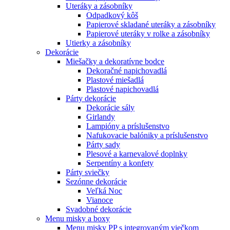
Uteráky a zásobníky
Odpadkový kôš
Papierové skladané uteráky a zásobníky
Papierové uteráky v rolke a zásobníky
Utierky a zásobníky
Dekorácie
Miešačky a dekoratívne bodce
Dekoračné napichovadlá
Plastové miešadlá
Plastové napichovadlá
Párty dekorácie
Dekorácie sály
Girlandy
Lampióny a príslušenstvo
Nafukovacie balóniky a príslušenstvo
Párty sady
Plesové a karnevalové doplnky
Serpentíny a konfety
Párty sviečky
Sezónne dekorácie
Veľká Noc
Vianoce
Svadobné dekorácie
Menu misky a boxy
Menu misky PP s integrovaným viečkom