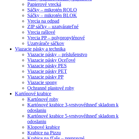
Papierové vrecká
Sáčky – mikrotén ROLO
Sáčky – mikrotén BLOK
Vrecia na odpad
ZIP sáčky – uzatvárateľné
Vrecia rašlové
Vrecia PP – polypropylénové
Uzatvárače sáčkov
Viazacie pásky a technika
Viazacie pásky – príslušenstvo
Viazacie pásky Oceľové
Viazacie pásky PES
Viazacie pásky PET
Viazacie pásky PP
Viazacie spony
Ochranné plastové rohy
Kartónové krabice
Kartónové rohy
Kartónové krabice 3-vrstvové
ihneď skladom k
odoslaniu
Kartónové krabice 5-vrstvové
ihneď skladom k
odoslaniu
Klopové krabice
Krabice na Pizzu
Krabice na fľaše – prepravné