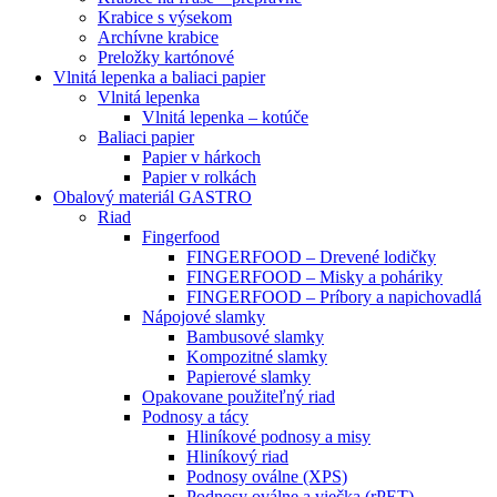
Krabice s výsekom
Archívne krabice
Preložky kartónové
Vlnitá lepenka a baliaci papier
Vlnitá lepenka
Vlnitá lepenka – kotúče
Baliaci papier
Papier v hárkoch
Papier v rolkách
Obalový materiál GASTRO
Riad
Fingerfood
FINGERFOOD – Drevené lodičky
FINGERFOOD – Misky a poháriky
FINGERFOOD – Príbory a napichovadlá
Nápojové slamky
Bambusové slamky
Kompozitné slamky
Papierové slamky
Opakovane použiteľný riad
Podnosy a tácy
Hliníkové podnosy a misy
Hliníkový riad
Podnosy oválne (XPS)
Podnosy oválne a viečka (rPET)