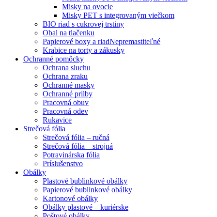
Misky na ovocie
Misky PET s integrovaným viečkom
BIO riad s cukrovej trstiny
Obal na tlačenku
Papierové boxy a riad
Nepremastiteľné
Krabice na torty a zákusky
Ochranné pomôcky
Ochrana sluchu
Ochrana zraku
Ochranné masky
Ochranné prilby
Pracovná obuv
Pracovná odev
Rukavice
Strečová fólia
Strečová fólia – ručná
Strečová fólia – strojná
Potravinárska fólia
Príslušenstvo
Obálky
Plastové bublinkové obálky
Papierové bublinkové obálky
Kartonové obálky
Obálky plastové – kuriérske
Poštové obálky