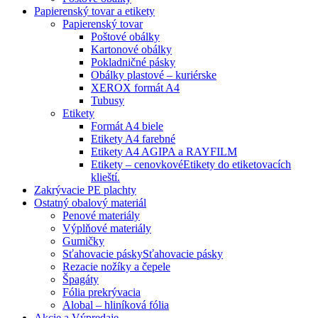
Papierenský tovar a etikety
Papierenský tovar
Poštové obálky
Kartonové obálky
Pokladničné pásky
Obálky plastové – kuriérske
XEROX formát A4
Tubusy
Etikety
Formát A4 biele
Etikety A4 farebné
Etikety A4 AGIPA a RAYFILM
Etikety – cenovkové
Etikety do etiketovacích
klieští.
Zakrývacie PE plachty
Ostatný obalový materiál
Penové materiály
Výplňové materiály
Gumičky
Sťahovacie pásky
Sťahovacie pásky
Rezacie nožíky a čepele
Špagáty
Fólia prekrývacia
Alobal – hliníková fólia
Akcie a Výpredaje