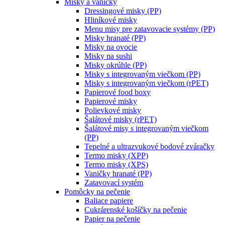
Misky a vaničky
Dressingové misky (PP)
Hliníkové misky
Menu misy pre zatavovacie systémy (PP)
Misky hranaté (PP)
Misky na ovocie
Misky na sushi
Misky okrúhle (PP)
Misky s integrovaným viečkom (PP)
Misky s integrovaným viečkom (rPET)
Papierové food boxy
Papierové misky
Polievkové misky
Šalátové misky (rPET)
Šalátové misy s integrovaným viečkom
(PP)
Tepelné a ultrazvukové bodové zváračky
Termo misky (XPP)
Termo misky (XPS)
Vaničky hranaté (PP)
Zatavovací systém
Pomôcky na pečenie
Baliace papiere
Cukrárenské košíčky na pečenie
Papier na pečenie