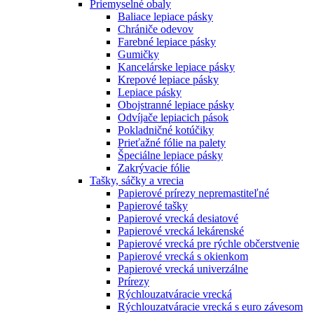
Priemyselné obaly
Baliace lepiace pásky
Chrániče odevov
Farebné lepiace pásky
Gumičky
Kancelárske lepiace pásky
Krepové lepiace pásky
Lepiace pásky
Obojstranné lepiace pásky
Odvíjače lepiacich pások
Pokladničné kotúčiky
Prieťažné fólie na palety
Špeciálne lepiace pásky
Zakrývacie fólie
Tašky, sáčky a vrecia
Papierové prírezy nepremastiteľné
Papierové tašky
Papierové vrecká desiatové
Papierové vrecká lekárenské
Papierové vrecká pre rýchle občerstvenie
Papierové vrecká s okienkom
Papierové vrecká univerzálne
Prírezy
Rýchlouzatváracie vrecká
Rýchlouzatváracie vrecká s euro závesom