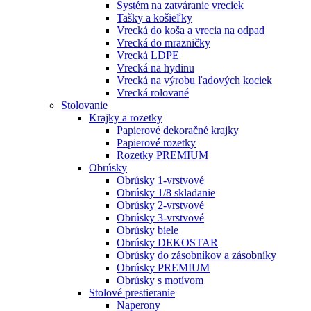
Systém na zatváranie vreciek
Tašky a košieľky
Vrecká do koša a vrecia na odpad
Vrecká do mrazničky
Vrecká LDPE
Vrecká na hydinu
Vrecká na výrobu ľadových kociek
Vrecká rolované
Stolovanie
Krajky a rozetky
Papierové dekoračné krajky
Papierové rozetky
Rozetky PREMIUM
Obrúsky
Obrúsky 1-vrstvové
Obrúsky 1/8 skladanie
Obrúsky 2-vrstvové
Obrúsky 3-vrstvové
Obrúsky biele
Obrúsky DEKOSTAR
Obrúsky do zásobníkov a zásobníky
Obrúsky PREMIUM
Obrúsky s motívom
Stolové prestieranie
Naperony