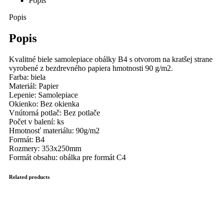
Popis
Popis
Popis
Kvalitné biele samolepiace obálky B4 s otvorom na kratšej strane
vyrobené z bezdrevného papiera hmotnosti 90 g/m2.
Farba: biela
Materiál: Papier
Lepenie: Samolepiace
Okienko: Bez okienka
Vnútorná potlač: Bez potlače
Počet v balení: ks
Hmotnosť materiálu: 90g/m2
Formát: B4
Rozmery: 353x250mm
Formát obsahu: obálka pre formát C4
Related products