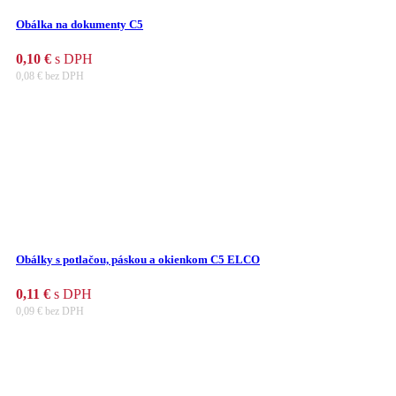
Obálka na dokumenty C5
0,10
€
s DPH
0,08
€
bez DPH
Obálky s potlačou, páskou a okienkom C5 ELCO
0,11
€
s DPH
0,09
€
bez DPH