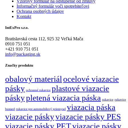
Vzorový formulár na odstúpenie od zmluvy
Informačný formulár voči spotrebiteľovi
Ochrana osobných údajov
Kontakt
IntExPro s.r.o.
Bratislavská cesta 112, 925 32 Veľká Mača
0910 751 051
+421 910 751 051
info@packaging.sk
Značky produktu
obalový materiál
ocelové viazacie
pásky
plastové viazacie
ochranné rukavice
pásky
pletená viazacia páska
rukavice
rukavice
viazacia páska
bustard
rukavice pre automobilový priemysel
viazacie pásky
viazacie pásky PES
viazacie pásky PET
viazacie pásky