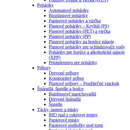
Poháriky
Automatové poháriky
Bioplastové poháriky
Papierové poháriky a viečka
Plastové poháriky – Kryštál (PS)
Plastové poháriky (PET) a viečka
Plastové poháriky (PP)
Plastové poháriky na horúce nápoje
Plastové poháriky pre ochladzovače vody
Poháriky pre horúce a alkoholické nápoje
(XPP)
Príslušenstvo pre poháriky
Príbory
Drevené príbory
Kompozitný príbor
Plastové príbory – Použiteľné viackrát
Špáradlá, špajdle a bodce
Bambusové napichovadlá
Drevené špáradlá
Špajdle
Tácky, taniere a misky
BIO riad z cukrovej trstiny
Papierové misky
Papierové podložky pod tortu