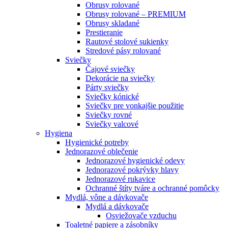
Obrusy rolované
Obrusy rolované – PREMIUM
Obrusy skladané
Prestieranie
Rautové stolové sukienky
Stredové pásy rolované
Sviečky
Čajové sviečky
Dekorácie na sviečky
Párty sviečky
Sviečky kónické
Sviečky pre vonkajšie použitie
Sviečky rovné
Sviečky valcové
Hygiena
Hygienické potreby
Jednorazové oblečenie
Jednorazové hygienické odevy
Jednorazové pokrývky hlavy
Jednorazové rukavice
Ochranné štíty tváre a ochranné pomôcky
Mydlá, vône a dávkovače
Mydlá a dávkovače
Osviežovače vzduchu
Toaletné papiere a zásobníky