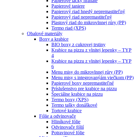
Papierové tácky hranaté
Papierové taniere
Papierový riad hnedý nepremastiteľný
Papierový riad nepremastiteľný
Plastový riad do mikrovlnnej rúry (PP)
Termo riad (XPS)
Obalové materiály
Boxy a krabice
BIO boxy z cukrovej trstiny
Krabice na pizzu z vlnitej lepenky – TYP
4
Krabice na pizzu z vlnitej lepenky – TYP
6
Menu misy do mikrovlnnej rúry (PP)
Menu misy s integrovanýám viečkom (PP)
Papierové boxy nepremastiteľné
Príslušenstvo pre krabice na pizzu
Špeciálne krabice na pizzu
Termo boxy (XPS)
Termo tašky donáškové
Tortové krabice
Fólie a odvinovače
Hliníkové fólie
Odvinovače fólií
Potravinové fólie