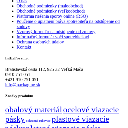
O nás
Obchodné podmienky (maloobchod)
Obchodné podmienky (veľkoobchod)
Platforma riešenia sporov online (RSO)
Poučenie o uplatnení práva spotrebiteľa na odstúpenie od
zmluvy
Vzorový formulár na odstúpenie od zmluvy
Informačný formulár voči spotrebiteľovi
Ochrana osobných údajov
Kontakt
IntExPro s.r.o.
Bratislavská cesta 112, 925 32 Veľká Mača
0910 751 051
+421 910 751 051
info@packaging.sk
Značky produktu
obalový materiál
ocelové viazacie
pásky
plastové viazacie
ochranné rukavice