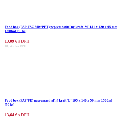
Food box (PAP-FSC Mix/PET) nepremastiteľný kraft `M` 151 x 120 x 65 m
1300ml [50 ks]
13,09
€
s DPH
10,64
€
bez DPH
Food box (PAP/PE) nepremastiteľný kraft `L` 195 x 140 x 50 mm 1500ml
[50 ks]
13,64
€
s DPH