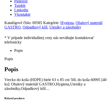
Pinterest
Tumblr
Linkedin
Vkontakte
Katalógové číslo:
69585
Kategórie:
Hygiena
,
Obalový materiál
GASTRO
,
Odpadkový kôš
,
Uteráky a zásobníky
Popis
Popis
Popis
Vrecko do koša (HDPE) biele 63 x 85 cm 50L do koša 60995 [40
ks]: Obalový materiál GASTRO,Hygiena,Uteráky a
zásobníky,Odpadkový kôš…
Related products