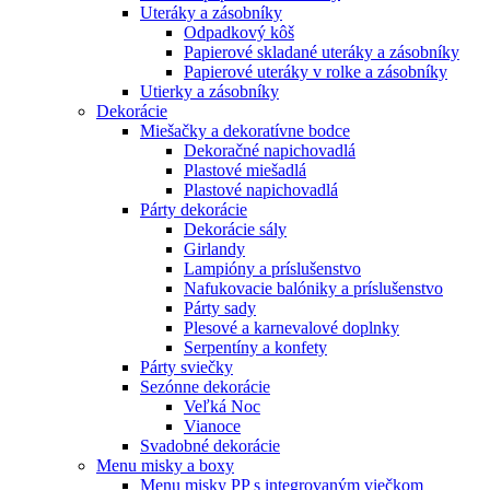
Uteráky a zásobníky
Odpadkový kôš
Papierové skladané uteráky a zásobníky
Papierové uteráky v rolke a zásobníky
Utierky a zásobníky
Dekorácie
Miešačky a dekoratívne bodce
Dekoračné napichovadlá
Plastové miešadlá
Plastové napichovadlá
Párty dekorácie
Dekorácie sály
Girlandy
Lampióny a príslušenstvo
Nafukovacie balóniky a príslušenstvo
Párty sady
Plesové a karnevalové doplnky
Serpentíny a konfety
Párty sviečky
Sezónne dekorácie
Veľká Noc
Vianoce
Svadobné dekorácie
Menu misky a boxy
Menu misky PP s integrovaným viečkom