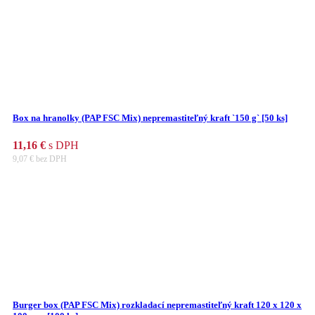
Box na hranolky (PAP FSC Mix) nepremastiteľný kraft `150 g` [50 ks]
11,16
€
s DPH
9,07
€
bez DPH
Burger box (PAP FSC Mix) rozkladací nepremastiteľný kraft 120 x 120 x