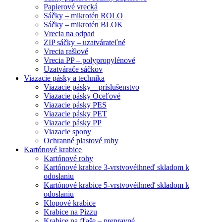
Papierové vrecká
Sáčky – mikrotén ROLO
Sáčky – mikrotén BLOK
Vrecia na odpad
ZIP sáčky – uzatvárateľné
Vrecia rašlové
Vrecia PP – polypropylénové
Uzatvárače sáčkov
Viazacie pásky a technika
Viazacie pásky – príslušenstvo
Viazacie pásky Oceľové
Viazacie pásky PES
Viazacie pásky PET
Viazacie pásky PP
Viazacie spony
Ochranné plastové rohy
Kartónové krabice
Kartónové rohy
Kartónové krabice 3-vrstvové
ihneď skladom k
odoslaniu
Kartónové krabice 5-vrstvové
ihneď skladom k
odoslaniu
Klopové krabice
Krabice na Pizzu
Krabice na fľaše – prepravné