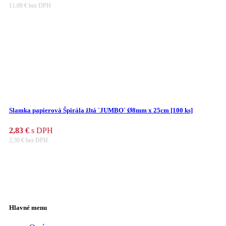
11,09
€
bez DPH
Slamka papierová Špirála žltá `JUMBO` Ø8mm x 25cm [100 ks]
2,83
€
s DPH
2,30
€
bez DPH
Hlavné menu