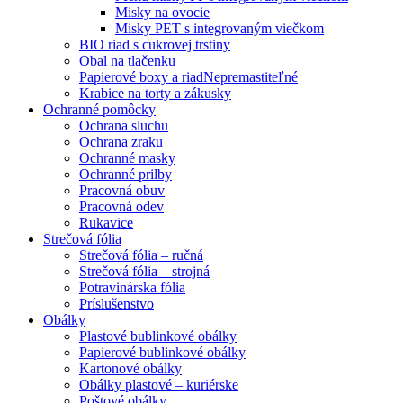
Misky na ovocie
Misky PET s integrovaným viečkom
BIO riad s cukrovej trstiny
Obal na tlačenku
Papierové boxy a riad
Nepremastiteľné
Krabice na torty a zákusky
Ochranné pomôcky
Ochrana sluchu
Ochrana zraku
Ochranné masky
Ochranné prilby
Pracovná obuv
Pracovná odev
Rukavice
Strečová fólia
Strečová fólia – ručná
Strečová fólia – strojná
Potravinárska fólia
Príslušenstvo
Obálky
Plastové bublinkové obálky
Papierové bublinkové obálky
Kartonové obálky
Obálky plastové – kuriérske
Poštové obálky