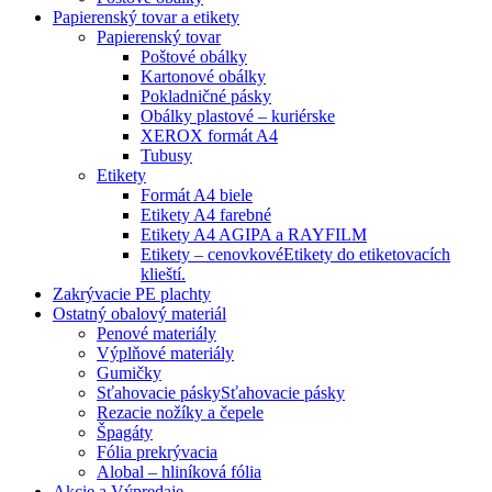
Papierenský tovar a etikety
Papierenský tovar
Poštové obálky
Kartonové obálky
Pokladničné pásky
Obálky plastové – kuriérske
XEROX formát A4
Tubusy
Etikety
Formát A4 biele
Etikety A4 farebné
Etikety A4 AGIPA a RAYFILM
Etikety – cenovkové
Etikety do etiketovacích
klieští.
Zakrývacie PE plachty
Ostatný obalový materiál
Penové materiály
Výplňové materiály
Gumičky
Sťahovacie pásky
Sťahovacie pásky
Rezacie nožíky a čepele
Špagáty
Fólia prekrývacia
Alobal – hliníková fólia
Akcie a Výpredaje