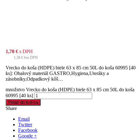
1,70
€
s DPH
1,38
€
bez DPH
Vrecko do koša (HDPE) biele 63 x 85 cm 50L do koša 60995 [40
ks]: Obalový materiál GASTRO,Hygiena,Uteráky a
zásobníky,Odpadkový kôš…
množstvo Vrecko do koša (HDPE) biele 63 x 85 cm 50L do koša
60995 [40 ks]
Pridať do košíka
Share
Email
Twitter
Facebook
Google +