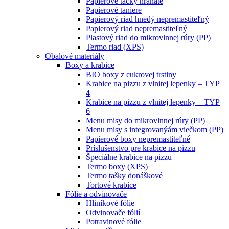
Papierové tácky hranaté
Papierové taniere
Papierový riad hnedý nepremastiteľný
Papierový riad nepremastiteľný
Plastový riad do mikrovlnnej rúry (PP)
Termo riad (XPS)
Obalové materiály
Boxy a krabice
BIO boxy z cukrovej trstiny
Krabice na pizzu z vlnitej lepenky – TYP
4
Krabice na pizzu z vlnitej lepenky – TYP
6
Menu misy do mikrovlnnej rúry (PP)
Menu misy s integrovanýám viečkom (PP)
Papierové boxy nepremastiteľné
Príslušenstvo pre krabice na pizzu
Špeciálne krabice na pizzu
Termo boxy (XPS)
Termo tašky donáškové
Tortové krabice
Fólie a odvinovače
Hliníkové fólie
Odvinovače fólií
Potravinové fólie