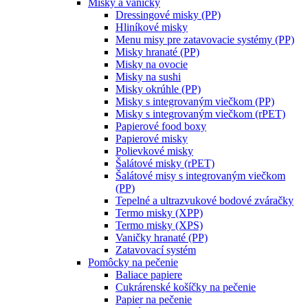
Misky a vaničky
Dressingové misky (PP)
Hliníkové misky
Menu misy pre zatavovacie systémy (PP)
Misky hranaté (PP)
Misky na ovocie
Misky na sushi
Misky okrúhle (PP)
Misky s integrovaným viečkom (PP)
Misky s integrovaným viečkom (rPET)
Papierové food boxy
Papierové misky
Polievkové misky
Šalátové misky (rPET)
Šalátové misy s integrovaným viečkom
(PP)
Tepelné a ultrazvukové bodové zváračky
Termo misky (XPP)
Termo misky (XPS)
Vaničky hranaté (PP)
Zatavovací systém
Pomôcky na pečenie
Baliace papiere
Cukrárenské košíčky na pečenie
Papier na pečenie