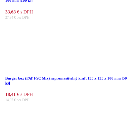
100 mm [100 ks]
33,63
€
s DPH
27,34
€
bez DPH
Burger box (PAP FSC Mix) nepromastitelný kraft 135 x 135 x 100 mm [50
ks]
18,41
€
s DPH
14,97
€
bez DPH