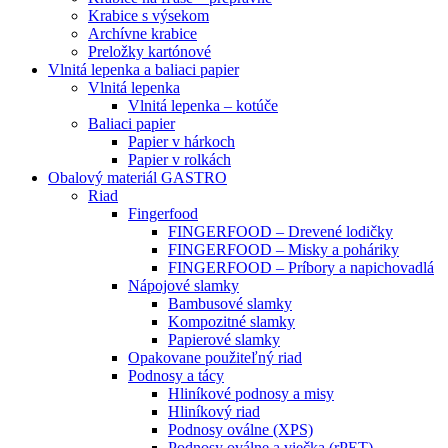
Krabice s výsekom
Archívne krabice
Preložky kartónové
Vlnitá lepenka a baliaci papier
Vlnitá lepenka
Vlnitá lepenka – kotúče
Baliaci papier
Papier v hárkoch
Papier v rolkách
Obalový materiál GASTRO
Riad
Fingerfood
FINGERFOOD – Drevené lodičky
FINGERFOOD – Misky a poháriky
FINGERFOOD – Príbory a napichovadlá
Nápojové slamky
Bambusové slamky
Kompozitné slamky
Papierové slamky
Opakovane použiteľný riad
Podnosy a tácy
Hliníkové podnosy a misy
Hliníkový riad
Podnosy oválne (XPS)
Podnosy oválne a viečka (rPET)