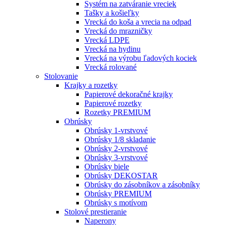
Systém na zatváranie vreciek
Tašky a košieľky
Vrecká do koša a vrecia na odpad
Vrecká do mrazničky
Vrecká LDPE
Vrecká na hydinu
Vrecká na výrobu ľadových kociek
Vrecká rolované
Stolovanie
Krajky a rozetky
Papierové dekoračné krajky
Papierové rozetky
Rozetky PREMIUM
Obrúsky
Obrúsky 1-vrstvové
Obrúsky 1/8 skladanie
Obrúsky 2-vrstvové
Obrúsky 3-vrstvové
Obrúsky biele
Obrúsky DEKOSTAR
Obrúsky do zásobníkov a zásobníky
Obrúsky PREMIUM
Obrúsky s motívom
Stolové prestieranie
Naperony