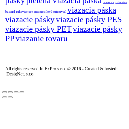
pásky
pletená viazacia páska
rukavice
rukavice
viazacia páska
bustard
rukavice pre automobilový priemysel
viazacie pásky
viazacie pásky PES
viazacie pásky PET
viazacie pásky
PP
viazanie tovaru
All rights reserved IntExPro s.r.o. © 2016 - Created & hosted:
DesigNet, s.r.o.