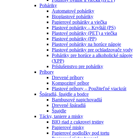
Poháriky
Automatové poháriky
Bioplastové poháriky
Papierové poháriky a viečka
Plastové poháriky – Kryštál (PS)
Plastové poháriky (PET) a viečka
Plastové poháriky (PP)
Plastové poháriky na horúce nápoje
Plastové poháriky pre ochladzovače vody
Poháriky pre horúce a alkoholické nápoje
(XPP)
Príslušenstvo pre poháriky
Príbory
Drevené príbory
Kompozitný príbor
Plastové príbory – Použiteľné viackrát
Špáradlá, špajdle a bodce
Bambusové napichovadlá
Drevené špáradlá
Špajdle
Tácky, taniere a misky
BIO riad z cukrovej trstiny
Papierové misky
Papierové podložky pod tortu