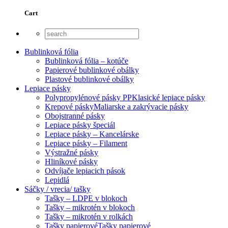
Cart
Bublinková fólia
Bublinková fólia – kotúče
Papierové bublinkové obálky
Plastové bublinkové obálky
Lepiace pásky
Polypropylénové pásky PP
Klasické lepiace pásky
Krepové pásky
Maliarske a zakrývacie pásky
Obojstranné pásky
Lepiace pásky špeciál
Lepiace pásky – Kancelárske
Lepiace pásky – Filament
Výstražné pásky
Hliníkové pásky
Odvíjače lepiacich pások
Lepidlá
Sáčky / vrecia/ tašky
Tašky – LDPE v blokoch
Tašky – mikrotén v blokoch
Tašky – mikrotén v rolkách
Tašky papierové
Tašky papierové