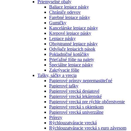
Priemyselné obaly
Baliace lepiace pásky
Chrániče odevov
Farebné lepiace pásky
Gumičky
Kancelárske lepiace pásky
Krepové lepiace pásky
Lepiace pásky
Obojstranné lepiace pásky
Odvíjače lepiacich pások
Pokladničné kotúčiky
Prieťažné fólie na palety
Špeciálne lepiace pásky
Zakrývacie fólie
Tašky, sáčky a vrecia
Papierové prírezy nepremastiteľné
Papierové tašky
Papierové vrecká desiatové
Papierové vrecká lekárenské
Papierové vrecká pre rýchle občerstvenie
Papierové vrecká s okienkom
Papierové vrecká univerzálne
Prírezy
Rýchlouzatváracie vrecká
Rýchlouzatváracie vrecká s euro závesom