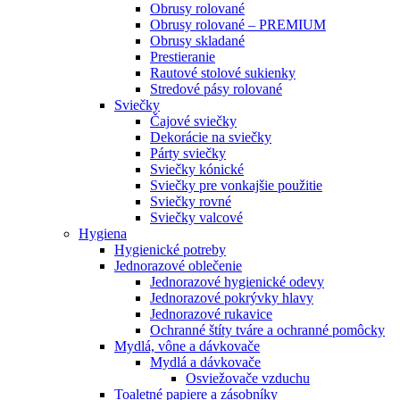
Obrusy rolované
Obrusy rolované – PREMIUM
Obrusy skladané
Prestieranie
Rautové stolové sukienky
Stredové pásy rolované
Sviečky
Čajové sviečky
Dekorácie na sviečky
Párty sviečky
Sviečky kónické
Sviečky pre vonkajšie použitie
Sviečky rovné
Sviečky valcové
Hygiena
Hygienické potreby
Jednorazové oblečenie
Jednorazové hygienické odevy
Jednorazové pokrývky hlavy
Jednorazové rukavice
Ochranné štíty tváre a ochranné pomôcky
Mydlá, vône a dávkovače
Mydlá a dávkovače
Osviežovače vzduchu
Toaletné papiere a zásobníky