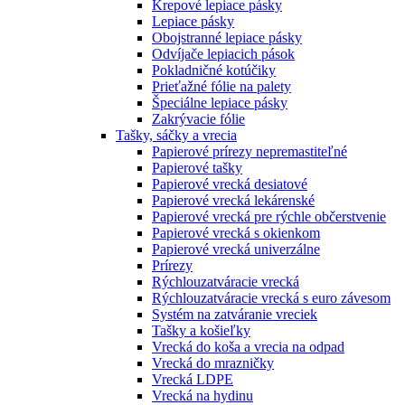
Krepové lepiace pásky
Lepiace pásky
Obojstranné lepiace pásky
Odvíjače lepiacich pások
Pokladničné kotúčiky
Prieťažné fólie na palety
Špeciálne lepiace pásky
Zakrývacie fólie
Tašky, sáčky a vrecia
Papierové prírezy nepremastiteľné
Papierové tašky
Papierové vrecká desiatové
Papierové vrecká lekárenské
Papierové vrecká pre rýchle občerstvenie
Papierové vrecká s okienkom
Papierové vrecká univerzálne
Prírezy
Rýchlouzatváracie vrecká
Rýchlouzatváracie vrecká s euro závesom
Systém na zatváranie vreciek
Tašky a košieľky
Vrecká do koša a vrecia na odpad
Vrecká do mrazničky
Vrecká LDPE
Vrecká na hydinu