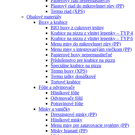
Papierový riad nepremastiteľný
Plastový riad do mikrovlnnej rúry (PP)
Termo riad (XPS)
Obalové materiály
Boxy a krabice
BIO boxy z cukrovej trstiny
Krabice na pizzu z vlnitej lepenky – TYP 4
Krabice na pizzu z vlnitej lepenky – TYP 6
Menu misy do mikrovlnnej rúry (PP)
Menu misy s integrovanýám viečkom (PP)
Papierové boxy nepremastiteľné
Príslušenstvo pre krabice na pizzu
Špeciálne krabice na pizzu
Termo boxy (XPS)
Termo tašky donáškové
Tortové krabice
Fólie a odvinovače
Hliníkové fólie
Odvinovače fólií
Potravinové fólie
Misky a vaničky
Dressingové misky (PP)
Hliníkové misky
Menu misy pre zatavovacie systémy (PP)
Misky hranaté (PP)