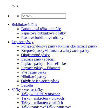
Cart
Bublinková fólia
Bublinková fólia – kotúče
Papierové bublinkové obálky
Plastové bublinkové obálky
Lepiace pásky
Polypropylénové pásky PP
Klasické lepiace pásky
Krepové pásky
Maliarske a zakrývacie pásky
Obojstranné pásky
Lepiace pásky špeciál
Lepiace pásky – Kancelárske
Lepiace pásky – Filament
Výstražné pásky
Hliníkové pásky
Odvíjače lepiacich pások
Lepidlá
Sáčky / vrecia/ tašky
Tašky – LDPE v blokoch
Tašky – mikrotén v blokoch
Tašky – mikrotén v rolkách
Tašky papierové
Tašky papierové