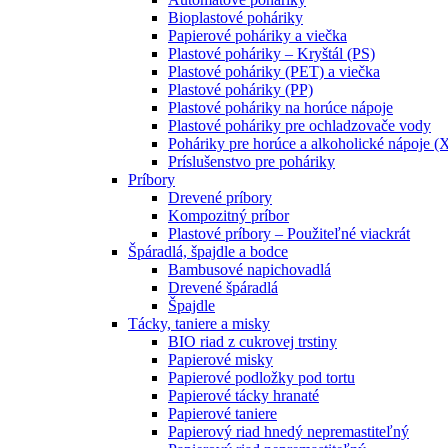
Bioplastové poháriky
Papierové poháriky a viečka
Plastové poháriky – Kryštál (PS)
Plastové poháriky (PET) a viečka
Plastové poháriky (PP)
Plastové poháriky na horúce nápoje
Plastové poháriky pre ochladzovače vody
Poháriky pre horúce a alkoholické nápoje (
Príslušenstvo pre poháriky
Príbory
Drevené príbory
Kompozitný príbor
Plastové príbory – Použiteľné viackrát
Špáradlá, špajdle a bodce
Bambusové napichovadlá
Drevené špáradlá
Špajdle
Tácky, taniere a misky
BIO riad z cukrovej trstiny
Papierové misky
Papierové podložky pod tortu
Papierové tácky hranaté
Papierové taniere
Papierový riad hnedý nepremastiteľný