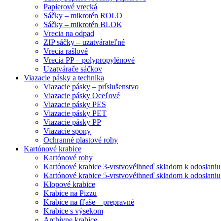
Papierové vrecká
Sáčky – mikrotén ROLO
Sáčky – mikrotén BLOK
Vrecia na odpad
ZIP sáčky – uzatvárateľné
Vrecia rašlové
Vrecia PP – polypropylénové
Uzatvárače sáčkov
Viazacie pásky a technika
Viazacie pásky – príslušenstvo
Viazacie pásky Oceľové
Viazacie pásky PES
Viazacie pásky PET
Viazacie pásky PP
Viazacie spony
Ochranné plastové rohy
Kartónové krabice
Kartónové rohy
Kartónové krabice 3-vrstvové
ihneď skladom k odoslaniu
Kartónové krabice 5-vrstvové
ihneď skladom k odoslaniu
Klopové krabice
Krabice na Pizzu
Krabice na fľaše – prepravné
Krabice s výsekom
Archívne krabice