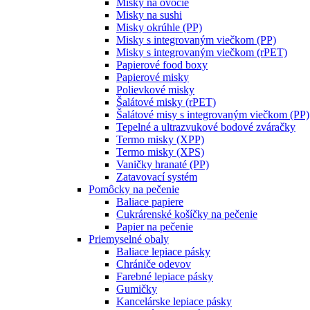
Misky na ovocie
Misky na sushi
Misky okrúhle (PP)
Misky s integrovaným viečkom (PP)
Misky s integrovaným viečkom (rPET)
Papierové food boxy
Papierové misky
Polievkové misky
Šalátové misky (rPET)
Šalátové misy s integrovaným viečkom (PP)
Tepelné a ultrazvukové bodové zváračky
Termo misky (XPP)
Termo misky (XPS)
Vaničky hranaté (PP)
Zatavovací systém
Pomôcky na pečenie
Baliace papiere
Cukrárenské košíčky na pečenie
Papier na pečenie
Priemyselné obaly
Baliace lepiace pásky
Chrániče odevov
Farebné lepiace pásky
Gumičky
Kancelárske lepiace pásky