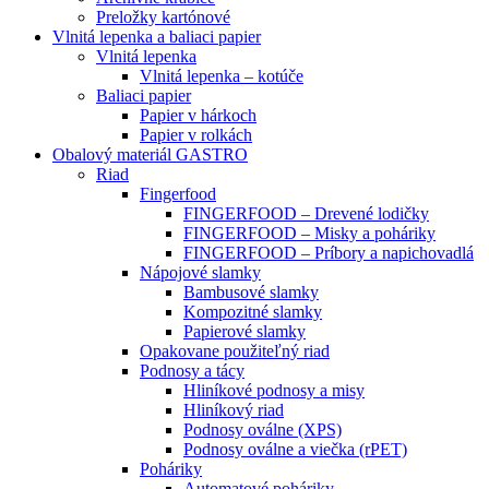
Preložky kartónové
Vlnitá lepenka a baliaci papier
Vlnitá lepenka
Vlnitá lepenka – kotúče
Baliaci papier
Papier v hárkoch
Papier v rolkách
Obalový materiál GASTRO
Riad
Fingerfood
FINGERFOOD – Drevené lodičky
FINGERFOOD – Misky a poháriky
FINGERFOOD – Príbory a napichovadlá
Nápojové slamky
Bambusové slamky
Kompozitné slamky
Papierové slamky
Opakovane použiteľný riad
Podnosy a tácy
Hliníkové podnosy a misy
Hliníkový riad
Podnosy oválne (XPS)
Podnosy oválne a viečka (rPET)
Poháriky
Automatové poháriky