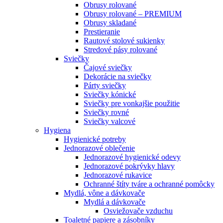
Obrusy rolované
Obrusy rolované – PREMIUM
Obrusy skladané
Prestieranie
Rautové stolové sukienky
Stredové pásy rolované
Sviečky
Čajové sviečky
Dekorácie na sviečky
Párty sviečky
Sviečky kónické
Sviečky pre vonkajšie použitie
Sviečky rovné
Sviečky valcové
Hygiena
Hygienické potreby
Jednorazové oblečenie
Jednorazové hygienické odevy
Jednorazové pokrývky hlavy
Jednorazové rukavice
Ochranné štíty tváre a ochranné pomôcky
Mydlá, vône a dávkovače
Mydlá a dávkovače
Osviežovače vzduchu
Toaletné papiere a zásobníky