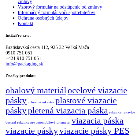
zmluvy
Vzorový formulár na odstúpenie od zmluvy
Informačný formulár voči spotrebiteľovi
Ochrana osobných údajov
Kontakt
IntExPro s.r.o.
Bratislavská cesta 112, 925 32 Veľká Mača
0910 751 051
+421 910 751 051
info@packaging.sk
Značky produktu
obalový materiál
ocelové viazacie
pásky
plastové viazacie
ochranné rukavice
pásky
pletená viazacia páska
rukavice
rukavice
viazacia páska
bustard
rukavice pre automobilový priemysel
viazacie pásky
viazacie pásky PES