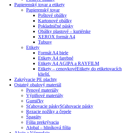
Papierenský tovar a etikety
Papierenský tovar
Poštové obálky
Kartonové obálky
Pokladničné pásky
Obálky plastové – kuriérske
XEROX formát A4
Tubusy
Etikety
Formát A4 biele
Etikety A4 farebné
Etikety A4 AGIPA a RAYFILM
Etikety – cenovkové
Etikety do etiketovacích
klieští.
Zakrývacie PE plachty
Ostatný obalový materiál
Penové materiály
Výplňové materiály
Gumičky
Sťahovacie pásky
Sťahovacie pásky
Rezacie nožíky a čepele
Špagáty
Fólia prekrývacia
Alobal – hliníková fólia
Akcie a Výpredaje