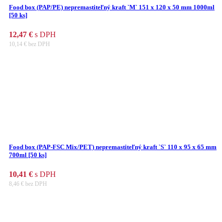
Food box (PAP/PE) nepremastiteľný kraft `M` 151 x 120 x 50 mm 1000ml
[50 ks]
12,47
€
s DPH
10,14
€
bez DPH
Food box (PAP-FSC Mix/PET) nepremastiteľný kraft `S` 110 x 95 x 65 mm
700ml [50 ks]
10,41
€
s DPH
8,46
€
bez DPH