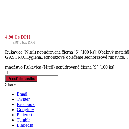
4,90
€
s DPH
3,98
€
bez DPH
Rukavica (Nitril) nepúdrovaná čierna `S` [100 ks]: Obalový materiá
GASTRO,Hygiena,Jednorazové oblečenie,Jednorazové rukavice…
množstvo Rukavica (Nitril) nepúdrovaná čierna `S` [100 ks]
Pridať do košíka
Share
Email
Twitter
Facebook
Google +
Pinterest
Tumblr
Linkedin