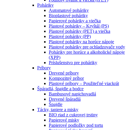
Poháriky
Automatové poháriky
Bioplastové poháriky
Papierové poháriky a viečka
Plastové poháriky – Kryštál (PS)
Plastové poháriky (PET) a viečka
Plastové poháriky (PP)
Plastové poháriky na horúce nápoje
Plastové poháriky pre ochladzovače vody
Poháriky pre horúce a alkoholické nápoje
(XPP)
Príslušenstvo pre poháriky
Príbory
Drevené príbory
Kompozitný príbor
Plastové príbory – Použiteľné viackrát
Špáradlá, špajdle a bodce
Bambusové napichovadlá
Drevené špáradlá
Špajdle
Tácky, taniere a misky
BIO riad z cukrovej trstiny
Papierové misky
Papierové podložky pod tortu