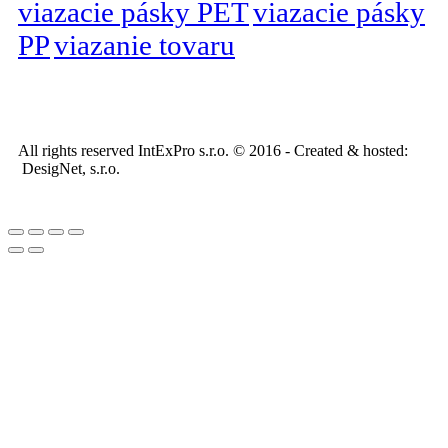
viazacie pásky PET
viazacie pásky
PP
viazanie tovaru
All rights reserved IntExPro s.r.o. © 2016 - Created & hosted:
DesigNet, s.r.o.