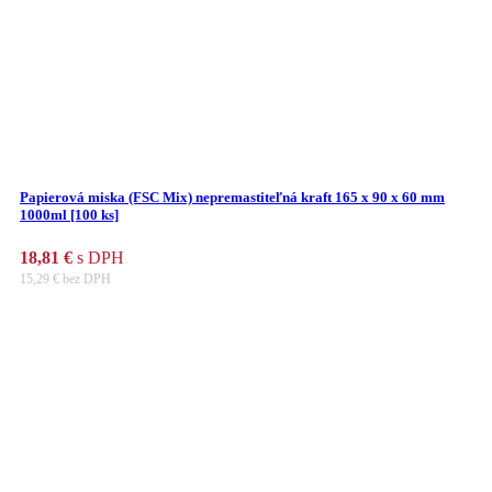
Papierová miska (FSC Mix) nepremastiteľná kraft 165 x 90 x 60 mm
1000ml [100 ks]
18,81
€
s DPH
15,29
€
bez DPH