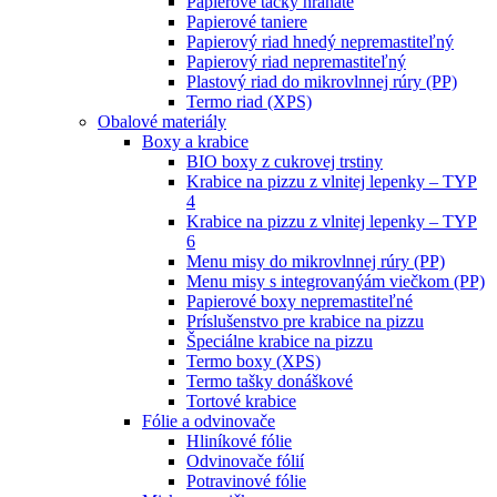
Papierové tácky hranaté
Papierové taniere
Papierový riad hnedý nepremastiteľný
Papierový riad nepremastiteľný
Plastový riad do mikrovlnnej rúry (PP)
Termo riad (XPS)
Obalové materiály
Boxy a krabice
BIO boxy z cukrovej trstiny
Krabice na pizzu z vlnitej lepenky – TYP
4
Krabice na pizzu z vlnitej lepenky – TYP
6
Menu misy do mikrovlnnej rúry (PP)
Menu misy s integrovanýám viečkom (PP)
Papierové boxy nepremastiteľné
Príslušenstvo pre krabice na pizzu
Špeciálne krabice na pizzu
Termo boxy (XPS)
Termo tašky donáškové
Tortové krabice
Fólie a odvinovače
Hliníkové fólie
Odvinovače fólií
Potravinové fólie