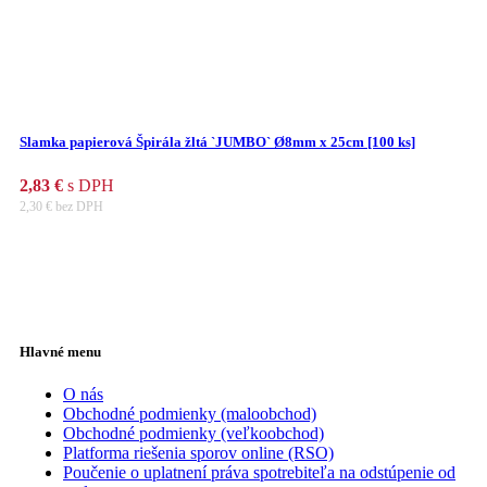
Slamka papierová Špirála žltá `JUMBO` Ø8mm x 25cm [100 ks]
2,83
€
s DPH
2,30
€
bez DPH
Hlavné menu
O nás
Obchodné podmienky (maloobchod)
Obchodné podmienky (veľkoobchod)
Platforma riešenia sporov online (RSO)
Poučenie o uplatnení práva spotrebiteľa na odstúpenie od