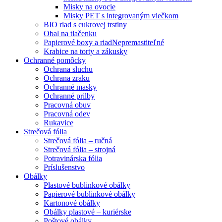
Misky na ovocie
Misky PET s integrovaným viečkom
BIO riad s cukrovej trstiny
Obal na tlačenku
Papierové boxy a riad
Nepremastiteľné
Krabice na torty a zákusky
Ochranné pomôcky
Ochrana sluchu
Ochrana zraku
Ochranné masky
Ochranné prilby
Pracovná obuv
Pracovná odev
Rukavice
Strečová fólia
Strečová fólia – ručná
Strečová fólia – strojná
Potravinárska fólia
Príslušenstvo
Obálky
Plastové bublinkové obálky
Papierové bublinkové obálky
Kartonové obálky
Obálky plastové – kuriérske
Poštové obálky