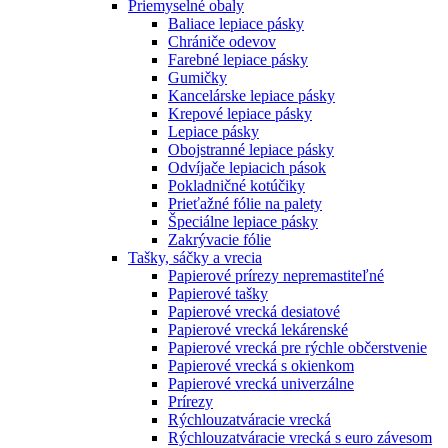
Priemyselné obaly
Baliace lepiace pásky
Chrániče odevov
Farebné lepiace pásky
Gumičky
Kancelárske lepiace pásky
Krepové lepiace pásky
Lepiace pásky
Obojstranné lepiace pásky
Odvíjače lepiacich pások
Pokladničné kotúčiky
Prieťažné fólie na palety
Špeciálne lepiace pásky
Zakrývacie fólie
Tašky, sáčky a vrecia
Papierové prírezy nepremastiteľné
Papierové tašky
Papierové vrecká desiatové
Papierové vrecká lekárenské
Papierové vrecká pre rýchle občerstvenie
Papierové vrecká s okienkom
Papierové vrecká univerzálne
Prírezy
Rýchlouzatváracie vrecká
Rýchlouzatváracie vrecká s euro závesom