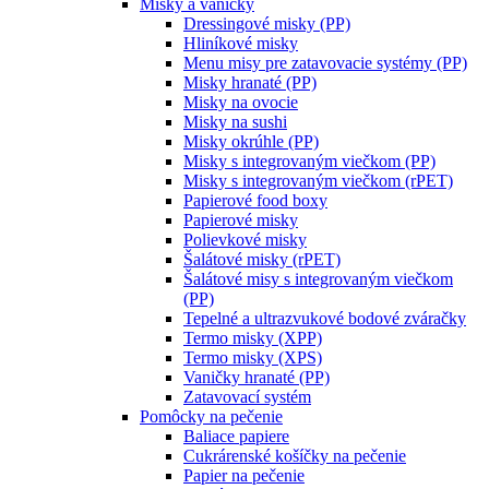
Misky a vaničky
Dressingové misky (PP)
Hliníkové misky
Menu misy pre zatavovacie systémy (PP)
Misky hranaté (PP)
Misky na ovocie
Misky na sushi
Misky okrúhle (PP)
Misky s integrovaným viečkom (PP)
Misky s integrovaným viečkom (rPET)
Papierové food boxy
Papierové misky
Polievkové misky
Šalátové misky (rPET)
Šalátové misy s integrovaným viečkom
(PP)
Tepelné a ultrazvukové bodové zváračky
Termo misky (XPP)
Termo misky (XPS)
Vaničky hranaté (PP)
Zatavovací systém
Pomôcky na pečenie
Baliace papiere
Cukrárenské košíčky na pečenie
Papier na pečenie