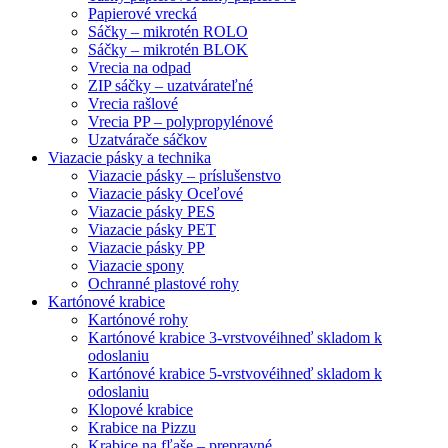
Papierové vrecká
Sáčky – mikrotén ROLO
Sáčky – mikrotén BLOK
Vrecia na odpad
ZIP sáčky – uzatvárateľné
Vrecia rašlové
Vrecia PP – polypropylénové
Uzatvárače sáčkov
Viazacie pásky a technika
Viazacie pásky – príslušenstvo
Viazacie pásky Oceľové
Viazacie pásky PES
Viazacie pásky PET
Viazacie pásky PP
Viazacie spony
Ochranné plastové rohy
Kartónové krabice
Kartónové rohy
Kartónové krabice 3-vrstvové
ihneď skladom k
odoslaniu
Kartónové krabice 5-vrstvové
ihneď skladom k
odoslaniu
Klopové krabice
Krabice na Pizzu
Krabice na fľaše – prepravné