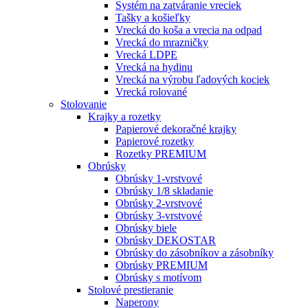
Systém na zatváranie vreciek
Tašky a košieľky
Vrecká do koša a vrecia na odpad
Vrecká do mrazničky
Vrecká LDPE
Vrecká na hydinu
Vrecká na výrobu ľadových kociek
Vrecká rolované
Stolovanie
Krajky a rozetky
Papierové dekoračné krajky
Papierové rozetky
Rozetky PREMIUM
Obrúsky
Obrúsky 1-vrstvové
Obrúsky 1/8 skladanie
Obrúsky 2-vrstvové
Obrúsky 3-vrstvové
Obrúsky biele
Obrúsky DEKOSTAR
Obrúsky do zásobníkov a zásobníky
Obrúsky PREMIUM
Obrúsky s motívom
Stolové prestieranie
Naperony