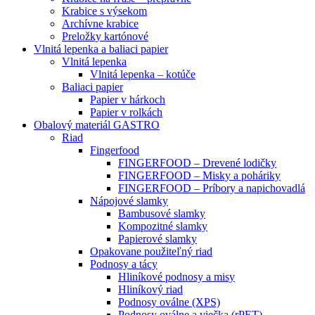
Krabice s výsekom
Archívne krabice
Preložky kartónové
Vlnitá lepenka a baliaci papier
Vlnitá lepenka
Vlnitá lepenka – kotúče
Baliaci papier
Papier v hárkoch
Papier v rolkách
Obalový materiál GASTRO
Riad
Fingerfood
FINGERFOOD – Drevené lodičky
FINGERFOOD – Misky a poháriky
FINGERFOOD – Príbory a napichovadlá
Nápojové slamky
Bambusové slamky
Kompozitné slamky
Papierové slamky
Opakovane použiteľný riad
Podnosy a tácy
Hliníkové podnosy a misy
Hliníkový riad
Podnosy oválne (XPS)
Podnosy oválne a viečka (rPET)