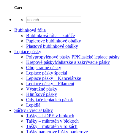
Cart
Bublinková fólia
Bublinková fólia – kotúče
Papierové bublinkové obálky
Plastové bublinkové obálky
Lepiace pásky
Polypropylénové pásky PP
Klasické lepiace pásky
Krepové pásky
Maliarske a zakrývacie pásky
Obojstranné pásky
Lepiace pásky špeciál
Lepiace pásky – Kancelárske
Lepiace pásky – Filament
Výstražné pásky
Hliníkové pásky
Odvíjače lepiacich pások
Lepidlá
Sáčky / vrecia/ tašky
Tašky – LDPE v blokoch
Tašky – mikrotén v blokoch
Tašky – mikrotén v rolkách
Tašky papierové
Tašky papierové