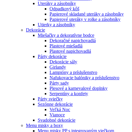
Uteráky a zásobníky
Odpadkový kôš
Papierové skladané uteráky a zásobníky
Papierové uteráky v rolke a zásobníky
Utierky a zásobníky
Dekorácie
Miešačky a dekoratívne bodce
Dekoračné napichovadlá
Plastové miešadlá
Plastové napichovadlá
Párty dekorácie
Dekorácie sály
Girlandy
Lampióny a príslušenstvo
Nafukovacie balóniky a príslušenstvo
Párty sady
Plesové a karnevalové doplnky
Serpentíny a konfety
Párty sviečky
Sezónne dekorácie
Veľká Noc
Vianoce
Svadobné dekorácie
Menu misky a boxy
Menu misky PP s integrovaným viečkom