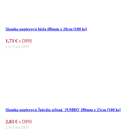
Slamka papierová biela Ø6mm x 20cm [100 ks]
1,73
€
s DPH
1,41
€
bez DPH
Slamka papierová Špirála zelená `JUMBO` Ø8mm x 25cm [100 ks]
2,83
€
s DPH
2,30
€
bez DPH