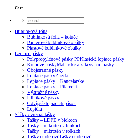
Cart
Bublinková fólia
Bublinková fólia – kotúče
Papierové bublinkové obálky
Plastové bublinkové obálky
Lepiace pásky
Polypropylénové pásky PP
Klasické lepiace pásky
Krepové pásky
Maliarske a zakrývacie pásky
Obojstranné pásky
Lepiace pásky špeciál
Lepiace pásky – Kancelárske
Lepiace pásky – Filament
Výstražné pásky
Hliníkové pásky
Odvíjače lepiacich pások
Lepidlá
Sáčky / vrecia/ tašky
Tašky – LDPE v blokoch
Tašky – mikrotén v blokoch
Tašky – mikrotén v rolkách
Tašky papierové
Tašky papierové