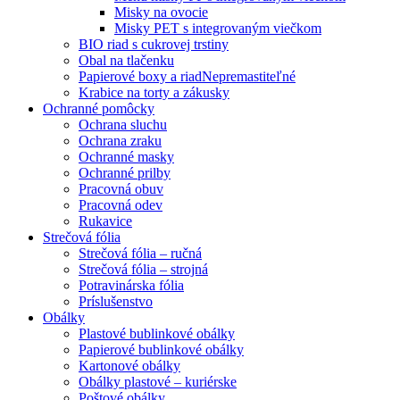
Misky na ovocie
Misky PET s integrovaným viečkom
BIO riad s cukrovej trstiny
Obal na tlačenku
Papierové boxy a riad
Nepremastiteľné
Krabice na torty a zákusky
Ochranné pomôcky
Ochrana sluchu
Ochrana zraku
Ochranné masky
Ochranné prilby
Pracovná obuv
Pracovná odev
Rukavice
Strečová fólia
Strečová fólia – ručná
Strečová fólia – strojná
Potravinárska fólia
Príslušenstvo
Obálky
Plastové bublinkové obálky
Papierové bublinkové obálky
Kartonové obálky
Obálky plastové – kuriérske
Poštové obálky