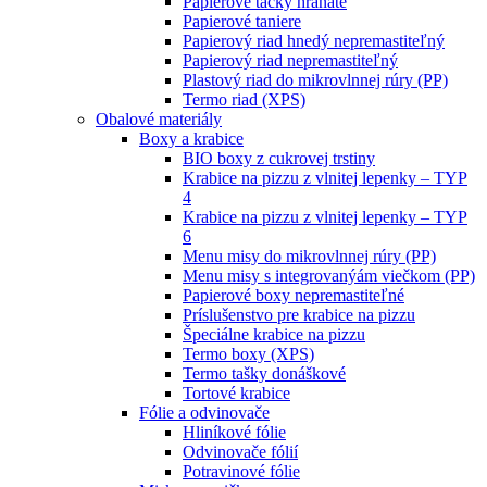
Papierové tácky hranaté
Papierové taniere
Papierový riad hnedý nepremastiteľný
Papierový riad nepremastiteľný
Plastový riad do mikrovlnnej rúry (PP)
Termo riad (XPS)
Obalové materiály
Boxy a krabice
BIO boxy z cukrovej trstiny
Krabice na pizzu z vlnitej lepenky – TYP
4
Krabice na pizzu z vlnitej lepenky – TYP
6
Menu misy do mikrovlnnej rúry (PP)
Menu misy s integrovanýám viečkom (PP)
Papierové boxy nepremastiteľné
Príslušenstvo pre krabice na pizzu
Špeciálne krabice na pizzu
Termo boxy (XPS)
Termo tašky donáškové
Tortové krabice
Fólie a odvinovače
Hliníkové fólie
Odvinovače fólií
Potravinové fólie