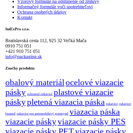
Vzorový formulár na odstúpenie od zmluvy
Informačný formulár voči spotrebiteľovi
Ochrana osobných údajov
Kontakt
IntExPro s.r.o.
Bratislavská cesta 112, 925 32 Veľká Mača
0910 751 051
+421 910 751 051
info@packaging.sk
Značky produktu
obalový materiál
ocelové viazacie
pásky
plastové viazacie
ochranné rukavice
pásky
pletená viazacia páska
rukavice
rukavice
viazacia páska
bustard
rukavice pre automobilový priemysel
viazacie pásky
viazacie pásky PES
viazacie pásky PET
viazacie pásky