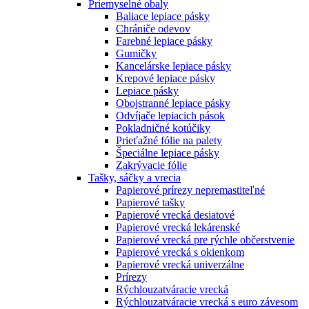
Priemyselné obaly
Baliace lepiace pásky
Chrániče odevov
Farebné lepiace pásky
Gumičky
Kancelárske lepiace pásky
Krepové lepiace pásky
Lepiace pásky
Obojstranné lepiace pásky
Odvíjače lepiacich pások
Pokladničné kotúčiky
Prieťažné fólie na palety
Špeciálne lepiace pásky
Zakrývacie fólie
Tašky, sáčky a vrecia
Papierové prírezy nepremastiteľné
Papierové tašky
Papierové vrecká desiatové
Papierové vrecká lekárenské
Papierové vrecká pre rýchle občerstvenie
Papierové vrecká s okienkom
Papierové vrecká univerzálne
Prírezy
Rýchlouzatváracie vrecká
Rýchlouzatváracie vrecká s euro závesom