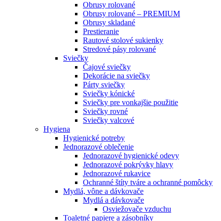
Obrusy rolované
Obrusy rolované – PREMIUM
Obrusy skladané
Prestieranie
Rautové stolové sukienky
Stredové pásy rolované
Sviečky
Čajové sviečky
Dekorácie na sviečky
Párty sviečky
Sviečky kónické
Sviečky pre vonkajšie použitie
Sviečky rovné
Sviečky valcové
Hygiena
Hygienické potreby
Jednorazové oblečenie
Jednorazové hygienické odevy
Jednorazové pokrývky hlavy
Jednorazové rukavice
Ochranné štíty tváre a ochranné pomôcky
Mydlá, vône a dávkovače
Mydlá a dávkovače
Osviežovače vzduchu
Toaletné papiere a zásobníky