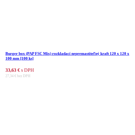
Burger box (PAP FSC Mix) rozkladací nepremastiteľný kraft 120 x 120 x
100 mm [100 ks]
33,63
€
s DPH
27,34
€
bez DPH