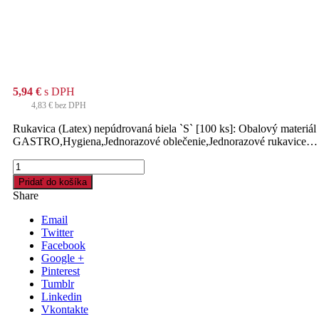
5,94
€
s DPH
4,83
€
bez DPH
Rukavica (Latex) nepúdrovaná biela `S` [100 ks]: Obalový materiál
GASTRO,Hygiena,Jednorazové oblečenie,Jednorazové rukavice…
množstvo
Rukavica
Pridať do košíka
(Latex)
Share
nepúdrovaná
biela
Email
`S`
Twitter
[100
Facebook
ks]
Google +
Pinterest
Tumblr
Linkedin
Vkontakte