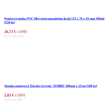
Papírová miska (FSC Mix) nepromastitelná kraft 135 x 70 x 45 mm 300ml
[250 ks]
26,73
€
s DPH
21,73
€
bez DPH
Slamka papierová Špirála červená `JUMBO` Ø8mm x 25cm [100 ks]
2,83
€
s DPH
2,30
€
bez DPH