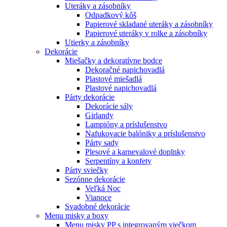
Uteráky a zásobníky
Odpadkový kôš
Papierové skladané uteráky a zásobníky
Papierové uteráky v rolke a zásobníky
Utierky a zásobníky
Dekorácie
Miešačky a dekoratívne bodce
Dekoračné napichovadlá
Plastové miešadlá
Plastové napichovadlá
Párty dekorácie
Dekorácie sály
Girlandy
Lampióny a príslušenstvo
Nafukovacie balóniky a príslušenstvo
Párty sady
Plesové a karnevalové doplnky
Serpentíny a konfety
Párty sviečky
Sezónne dekorácie
Veľká Noc
Vianoce
Svadobné dekorácie
Menu misky a boxy
Menu misky PP s integrovaným viečkom