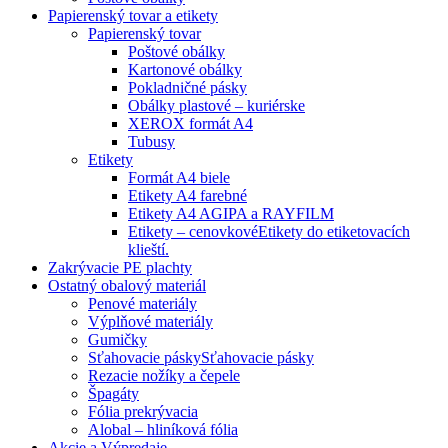
Papierenský tovar a etikety
Papierenský tovar
Poštové obálky
Kartonové obálky
Pokladničné pásky
Obálky plastové – kuriérske
XEROX formát A4
Tubusy
Etikety
Formát A4 biele
Etikety A4 farebné
Etikety A4 AGIPA a RAYFILM
Etikety – cenovkové
Etikety do etiketovacích
klieští.
Zakrývacie PE plachty
Ostatný obalový materiál
Penové materiály
Výplňové materiály
Gumičky
Sťahovacie pásky
Sťahovacie pásky
Rezacie nožíky a čepele
Špagáty
Fólia prekrývacia
Alobal – hliníková fólia
Akcie a Výpredaje