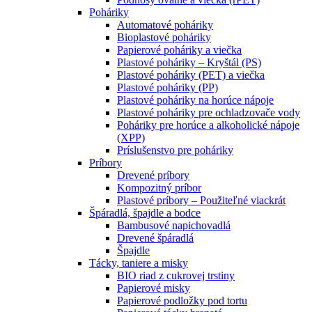
Poháriky
Automatové poháriky
Bioplastové poháriky
Papierové poháriky a viečka
Plastové poháriky – Kryštál (PS)
Plastové poháriky (PET) a viečka
Plastové poháriky (PP)
Plastové poháriky na horúce nápoje
Plastové poháriky pre ochladzovače vody
Poháriky pre horúce a alkoholické nápoje
(XPP)
Príslušenstvo pre poháriky
Príbory
Drevené príbory
Kompozitný príbor
Plastové príbory – Použiteľné viackrát
Špáradlá, špajdle a bodce
Bambusové napichovadlá
Drevené špáradlá
Špajdle
Tácky, taniere a misky
BIO riad z cukrovej trstiny
Papierové misky
Papierové podložky pod tortu