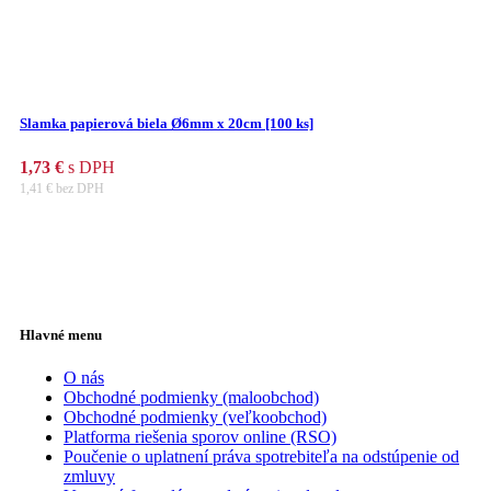
Slamka papierová biela Ø6mm x 20cm [100 ks]
1,73
€
s DPH
1,41
€
bez DPH
Hlavné menu
O nás
Obchodné podmienky (maloobchod)
Obchodné podmienky (veľkoobchod)
Platforma riešenia sporov online (RSO)
Poučenie o uplatnení práva spotrebiteľa na odstúpenie od
zmluvy