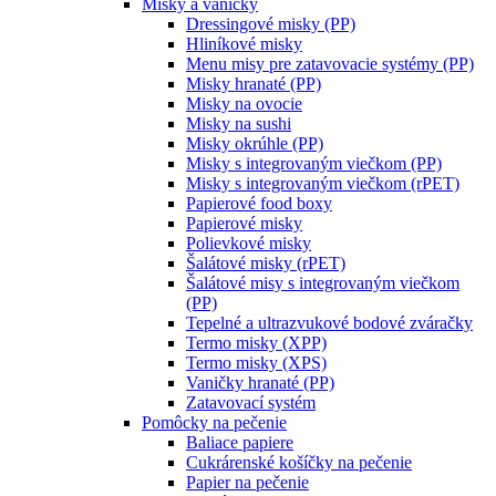
Misky a vaničky
Dressingové misky (PP)
Hliníkové misky
Menu misy pre zatavovacie systémy (PP)
Misky hranaté (PP)
Misky na ovocie
Misky na sushi
Misky okrúhle (PP)
Misky s integrovaným viečkom (PP)
Misky s integrovaným viečkom (rPET)
Papierové food boxy
Papierové misky
Polievkové misky
Šalátové misky (rPET)
Šalátové misy s integrovaným viečkom
(PP)
Tepelné a ultrazvukové bodové zváračky
Termo misky (XPP)
Termo misky (XPS)
Vaničky hranaté (PP)
Zatavovací systém
Pomôcky na pečenie
Baliace papiere
Cukrárenské košíčky na pečenie
Papier na pečenie