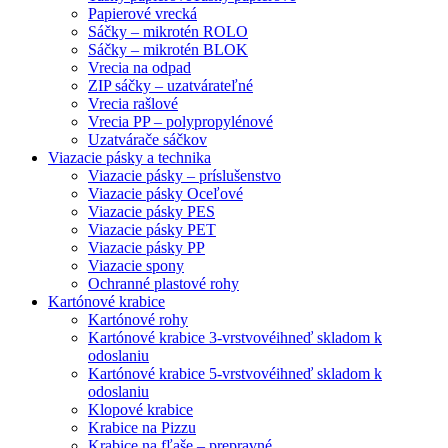
Papierové vrecká
Sáčky – mikrotén ROLO
Sáčky – mikrotén BLOK
Vrecia na odpad
ZIP sáčky – uzatvárateľné
Vrecia rašlové
Vrecia PP – polypropylénové
Uzatvárače sáčkov
Viazacie pásky a technika
Viazacie pásky – príslušenstvo
Viazacie pásky Oceľové
Viazacie pásky PES
Viazacie pásky PET
Viazacie pásky PP
Viazacie spony
Ochranné plastové rohy
Kartónové krabice
Kartónové rohy
Kartónové krabice 3-vrstvové
ihneď skladom k
odoslaniu
Kartónové krabice 5-vrstvové
ihneď skladom k
odoslaniu
Klopové krabice
Krabice na Pizzu
Krabice na fľaše – prepravné