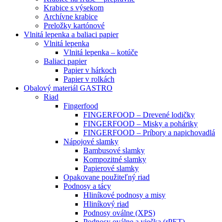
Krabice s výsekom
Archívne krabice
Preložky kartónové
Vlnitá lepenka a baliaci papier
Vlnitá lepenka
Vlnitá lepenka – kotúče
Baliaci papier
Papier v hárkoch
Papier v rolkách
Obalový materiál GASTRO
Riad
Fingerfood
FINGERFOOD – Drevené lodičky
FINGERFOOD – Misky a poháriky
FINGERFOOD – Príbory a napichovadlá
Nápojové slamky
Bambusové slamky
Kompozitné slamky
Papierové slamky
Opakovane použiteľný riad
Podnosy a tácy
Hliníkové podnosy a misy
Hliníkový riad
Podnosy oválne (XPS)
Podnosy oválne a viečka (rPET)