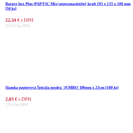
Burger box Plus (PAP FSC Mix) nepromastitelný kraft 195 x 135 x 100 mm
[50 ks]
22,34
€
s DPH
18,16
€
bez DPH
Slamka papierová Špirála modrá `JUMBO` Ø8mm x 25cm [100 ks]
2,83
€
s DPH
2,30
€
bez DPH