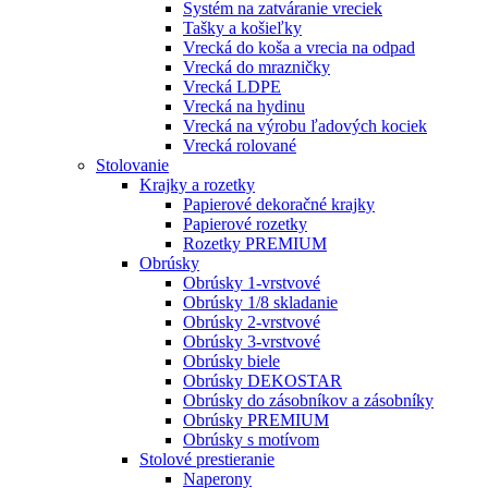
Systém na zatváranie vreciek
Tašky a košieľky
Vrecká do koša a vrecia na odpad
Vrecká do mrazničky
Vrecká LDPE
Vrecká na hydinu
Vrecká na výrobu ľadových kociek
Vrecká rolované
Stolovanie
Krajky a rozetky
Papierové dekoračné krajky
Papierové rozetky
Rozetky PREMIUM
Obrúsky
Obrúsky 1-vrstvové
Obrúsky 1/8 skladanie
Obrúsky 2-vrstvové
Obrúsky 3-vrstvové
Obrúsky biele
Obrúsky DEKOSTAR
Obrúsky do zásobníkov a zásobníky
Obrúsky PREMIUM
Obrúsky s motívom
Stolové prestieranie
Naperony