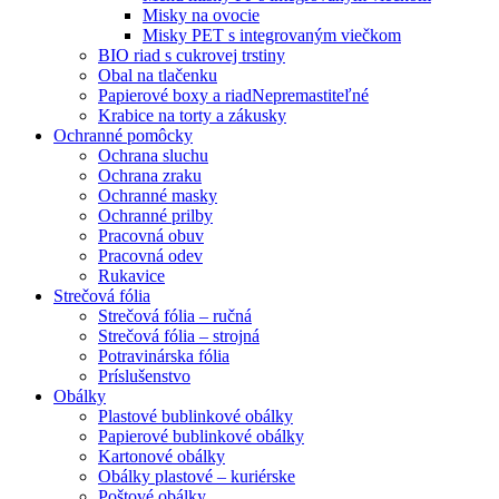
Misky na ovocie
Misky PET s integrovaným viečkom
BIO riad s cukrovej trstiny
Obal na tlačenku
Papierové boxy a riad
Nepremastiteľné
Krabice na torty a zákusky
Ochranné pomôcky
Ochrana sluchu
Ochrana zraku
Ochranné masky
Ochranné prilby
Pracovná obuv
Pracovná odev
Rukavice
Strečová fólia
Strečová fólia – ručná
Strečová fólia – strojná
Potravinárska fólia
Príslušenstvo
Obálky
Plastové bublinkové obálky
Papierové bublinkové obálky
Kartonové obálky
Obálky plastové – kuriérske
Poštové obálky