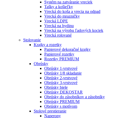
Systém na zatváranie vreciek
Tašky a košieľky
Vrecká do koša a vrecia na odpad
Vrecká do mrazničky
Vrecká LDPE
Vrecká na hydinu
Vrecká na výrobu ľadových kociek
Vrecká rolované
Stolovanie
Krajky a rozetky
Papierové dekoračné krajky
Papierové rozetky
Rozetky PREMIUM
Obrúsky
Obrúsky 1-vrstvové
Obrúsky 1/8 skladanie
Obrúsky 2-vrstvové
Obrúsky 3-vrstvové
Obrúsky biele
Obrúsky DEKOSTAR
Obrúsky do zásobníkov a zásobníky
Obrúsky PREMIUM
Obrúsky s motívom
Stolové prestieranie
Naperony