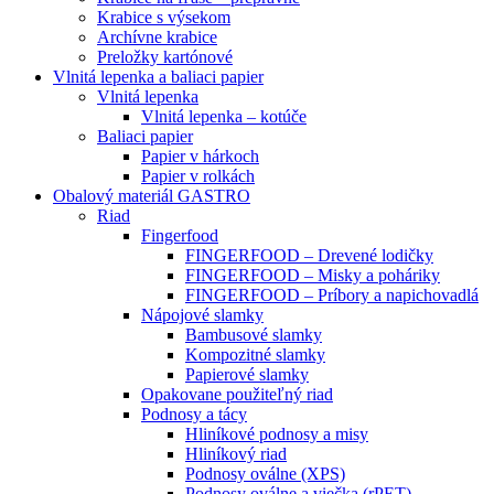
Krabice s výsekom
Archívne krabice
Preložky kartónové
Vlnitá lepenka a baliaci papier
Vlnitá lepenka
Vlnitá lepenka – kotúče
Baliaci papier
Papier v hárkoch
Papier v rolkách
Obalový materiál GASTRO
Riad
Fingerfood
FINGERFOOD – Drevené lodičky
FINGERFOOD – Misky a poháriky
FINGERFOOD – Príbory a napichovadlá
Nápojové slamky
Bambusové slamky
Kompozitné slamky
Papierové slamky
Opakovane použiteľný riad
Podnosy a tácy
Hliníkové podnosy a misy
Hliníkový riad
Podnosy oválne (XPS)
Podnosy oválne a viečka (rPET)