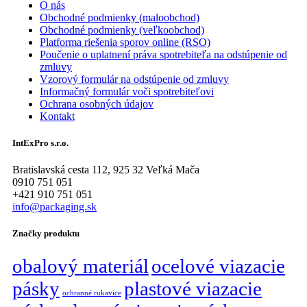
O nás
Obchodné podmienky (maloobchod)
Obchodné podmienky (veľkoobchod)
Platforma riešenia sporov online (RSO)
Poučenie o uplatnení práva spotrebiteľa na odstúpenie od
zmluvy
Vzorový formulár na odstúpenie od zmluvy
Informačný formulár voči spotrebiteľovi
Ochrana osobných údajov
Kontakt
IntExPro s.r.o.
Bratislavská cesta 112, 925 32 Veľká Mača
0910 751 051
+421 910 751 051
info@packaging.sk
Značky produktu
obalový materiál
ocelové viazacie
pásky
plastové viazacie
ochranné rukavice