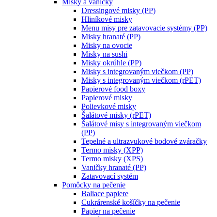
Misky a vaničky
Dressingové misky (PP)
Hliníkové misky
Menu misy pre zatavovacie systémy (PP)
Misky hranaté (PP)
Misky na ovocie
Misky na sushi
Misky okrúhle (PP)
Misky s integrovaným viečkom (PP)
Misky s integrovaným viečkom (rPET)
Papierové food boxy
Papierové misky
Polievkové misky
Šalátové misky (rPET)
Šalátové misy s integrovaným viečkom
(PP)
Tepelné a ultrazvukové bodové zváračky
Termo misky (XPP)
Termo misky (XPS)
Vaničky hranaté (PP)
Zatavovací systém
Pomôcky na pečenie
Baliace papiere
Cukrárenské košíčky na pečenie
Papier na pečenie