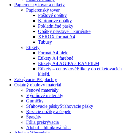
Papierenský tovar a etikety
Papierenský tovar
Poštové obálky
Kartonové obálky
Pokladničné pásky
Obálky plastové – kuriérske
XEROX formát A4
Tubusy
Etikety
Formát A4 biele
Etikety A4 farebné
Etikety A4 AGIPA a RAYFILM
Etikety – cenovkové
Etikety do etiketovacích
klieští.
Zakrývacie PE plachty
Ostatný obalový materiál
Penové materiály
Výplňové materiály
Gumičky
Sťahovacie pásky
Sťahovacie pásky
Rezacie nožíky a čepele
Špagáty
Fólia prekrývacia
Alobal – hliníková fólia
Akcie a Výpredaje