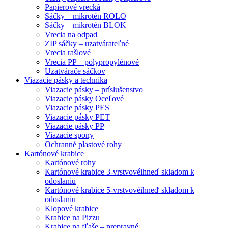
Papierové vrecká
Sáčky – mikrotén ROLO
Sáčky – mikrotén BLOK
Vrecia na odpad
ZIP sáčky – uzatvárateľné
Vrecia rašlové
Vrecia PP – polypropylénové
Uzatvárače sáčkov
Viazacie pásky a technika
Viazacie pásky – príslušenstvo
Viazacie pásky Oceľové
Viazacie pásky PES
Viazacie pásky PET
Viazacie pásky PP
Viazacie spony
Ochranné plastové rohy
Kartónové krabice
Kartónové rohy
Kartónové krabice 3-vrstvové
ihneď skladom k
odoslaniu
Kartónové krabice 5-vrstvové
ihneď skladom k
odoslaniu
Klopové krabice
Krabice na Pizzu
Krabice na fľaše – prepravné