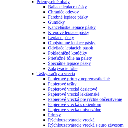
Priemyselné obaly
Baliace lepiace pásky
Chrániče odevov
Farebné lepiace pásky
Gumičky
Kancelárske lepiace pásky
Krepové lepiace pásky
Lepiace pásky
Obojstranné lepiace pásky
Odvíjače lepiacich pások
Pokladničné kotúčiky
Prieťažné fólie na palety
Špeciálne lepiace pásky
Zakrývacie fólie
Tašky, sáčky a vrecia
Papierové prírezy nepremastiteľné
Papierové tašky
Papierové vrecká desiatové
Papierové vrecká lekárenské
Papierové vrecká pre rýchle občerstvenie
Papierové vrecká s okienkom
Papierové vrecká univerzálne
Prírezy
Rýchlouzatváracie vrecká
Rýchlouzatváracie vrecká s euro závesom