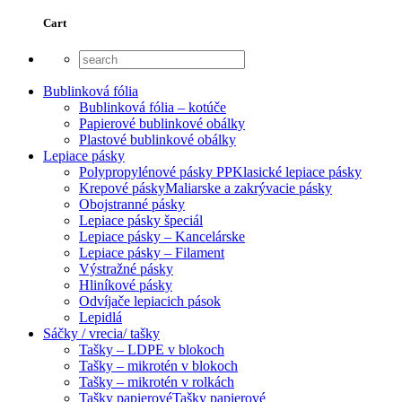
Cart
Bublinková fólia
Bublinková fólia – kotúče
Papierové bublinkové obálky
Plastové bublinkové obálky
Lepiace pásky
Polypropylénové pásky PP
Klasické lepiace pásky
Krepové pásky
Maliarske a zakrývacie pásky
Obojstranné pásky
Lepiace pásky špeciál
Lepiace pásky – Kancelárske
Lepiace pásky – Filament
Výstražné pásky
Hliníkové pásky
Odvíjače lepiacich pások
Lepidlá
Sáčky / vrecia/ tašky
Tašky – LDPE v blokoch
Tašky – mikrotén v blokoch
Tašky – mikrotén v rolkách
Tašky papierové
Tašky papierové