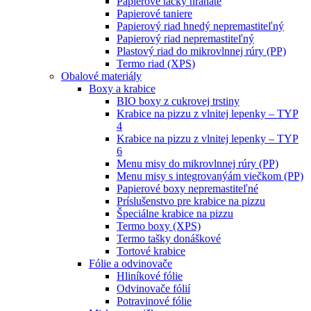
Papierové tácky hranaté
Papierové taniere
Papierový riad hnedý nepremastiteľný
Papierový riad nepremastiteľný
Plastový riad do mikrovlnnej rúry (PP)
Termo riad (XPS)
Obalové materiály
Boxy a krabice
BIO boxy z cukrovej trstiny
Krabice na pizzu z vlnitej lepenky – TYP
4
Krabice na pizzu z vlnitej lepenky – TYP
6
Menu misy do mikrovlnnej rúry (PP)
Menu misy s integrovanýám viečkom (PP)
Papierové boxy nepremastiteľné
Príslušenstvo pre krabice na pizzu
Špeciálne krabice na pizzu
Termo boxy (XPS)
Termo tašky donáškové
Tortové krabice
Fólie a odvinovače
Hliníkové fólie
Odvinovače fólií
Potravinové fólie