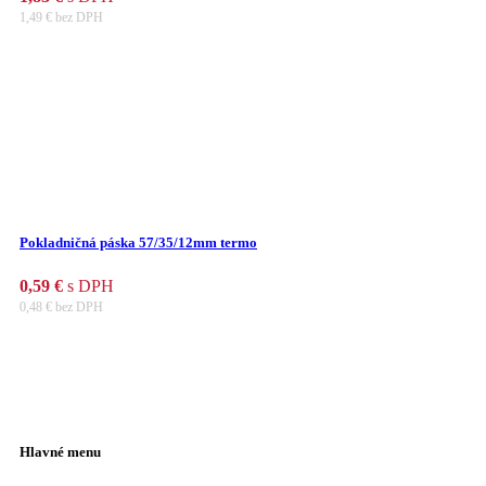
1,49
€
bez DPH
Pokladničná páska 57/35/12mm termo
0,59
€
s DPH
0,48
€
bez DPH
Hlavné menu