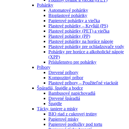
Poháriky
Automatové poháriky
Bioplastové poháriky
Papierové poháriky a viečka
Plastové poháriky – Kryštál (PS)
Plastové poháriky (PET) a viečka
Plastové poháriky (PP)
Plastové poháriky na horúce nápoje
Plastové poháriky pre ochladzovače vody
Poháriky pre horúce a alkoholické nápoje
(XPP)
Príslušenstvo pre poháriky
Príbory
Drevené príbory
Kompozitný príbor
Plastové príbory – Použiteľné viackrát
Špáradlá, špajdle a bodce
Bambusové napichovadlá
Drevené špáradlá
Špajdle
Tácky, taniere a misky
BIO riad z cukrovej trstiny
Papierové misky
Papierové podložky pod tortu