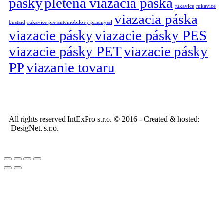
pásky
pletená viazacia páska
rukavice
rukavice
viazacia páska
bustard
rukavice pre automobilový priemysel
viazacie pásky
viazacie pásky PES
viazacie pásky PET
viazacie pásky
PP
viazanie tovaru
All rights reserved IntExPro s.r.o. © 2016 - Created & hosted:
DesigNet, s.r.o.