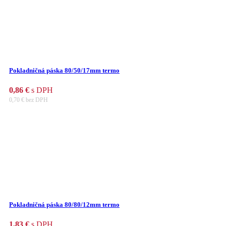
Pokladničná páska 80/50/17mm termo
0,86
€
s DPH
0,70
€
bez DPH
Pokladničná páska 80/80/12mm termo
1,83
€
s DPH