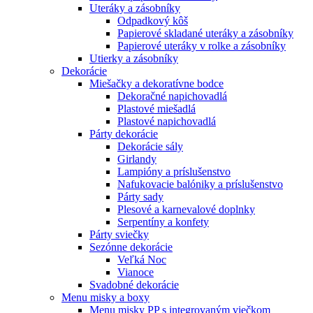
Uteráky a zásobníky
Odpadkový kôš
Papierové skladané uteráky a zásobníky
Papierové uteráky v rolke a zásobníky
Utierky a zásobníky
Dekorácie
Miešačky a dekoratívne bodce
Dekoračné napichovadlá
Plastové miešadlá
Plastové napichovadlá
Párty dekorácie
Dekorácie sály
Girlandy
Lampióny a príslušenstvo
Nafukovacie balóniky a príslušenstvo
Párty sady
Plesové a karnevalové doplnky
Serpentíny a konfety
Párty sviečky
Sezónne dekorácie
Veľká Noc
Vianoce
Svadobné dekorácie
Menu misky a boxy
Menu misky PP s integrovaným viečkom