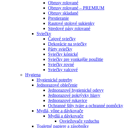
Obrusy rolované
Obrusy rolované – PREMIUM
Obrusy skladané
Prestieranie
Rautové stolové sukienky
Stredové pásy rolované
Sviečky
Čajové sviečky
Dekorácie na sviečky
Párty sviečky
Sviečky kónické
Sviečky pre vonkajšie použitie
Sviečky rovné
Sviečky valcové
Hygiena
Hygienické potreby
Jednorazové oblečenie
Jednorazové hygienické odevy
Jednorazové pokrývky hlavy
Jednorazové rukavice
Ochranné štíty tváre a ochranné pomôcky
Mydlá, vône a dávkovače
Mydlá a dávkovače
Osviežovače vzduchu
Toaletné papiere a zásobníky