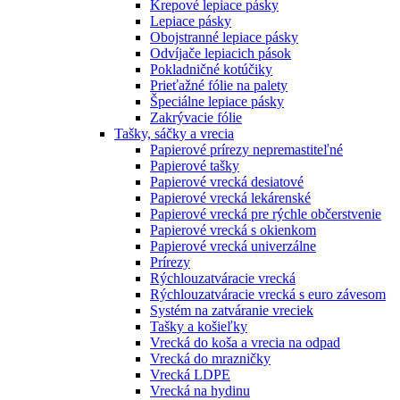
Krepové lepiace pásky
Lepiace pásky
Obojstranné lepiace pásky
Odvíjače lepiacich pások
Pokladničné kotúčiky
Prieťažné fólie na palety
Špeciálne lepiace pásky
Zakrývacie fólie
Tašky, sáčky a vrecia
Papierové prírezy nepremastiteľné
Papierové tašky
Papierové vrecká desiatové
Papierové vrecká lekárenské
Papierové vrecká pre rýchle občerstvenie
Papierové vrecká s okienkom
Papierové vrecká univerzálne
Prírezy
Rýchlouzatváracie vrecká
Rýchlouzatváracie vrecká s euro závesom
Systém na zatváranie vreciek
Tašky a košieľky
Vrecká do koša a vrecia na odpad
Vrecká do mrazničky
Vrecká LDPE
Vrecká na hydinu