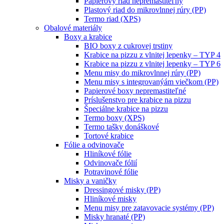
Papierový riad nepremastiteľný
Plastový riad do mikrovlnnej rúry (PP)
Termo riad (XPS)
Obalové materiály
Boxy a krabice
BIO boxy z cukrovej trstiny
Krabice na pizzu z vlnitej lepenky – TYP 4
Krabice na pizzu z vlnitej lepenky – TYP 6
Menu misy do mikrovlnnej rúry (PP)
Menu misy s integrovanýám viečkom (PP)
Papierové boxy nepremastiteľné
Príslušenstvo pre krabice na pizzu
Špeciálne krabice na pizzu
Termo boxy (XPS)
Termo tašky donáškové
Tortové krabice
Fólie a odvinovače
Hliníkové fólie
Odvinovače fólií
Potravinové fólie
Misky a vaničky
Dressingové misky (PP)
Hliníkové misky
Menu misy pre zatavovacie systémy (PP)
Misky hranaté (PP)