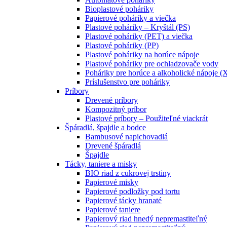
Bioplastové poháriky
Papierové poháriky a viečka
Plastové poháriky – Kryštál (PS)
Plastové poháriky (PET) a viečka
Plastové poháriky (PP)
Plastové poháriky na horúce nápoje
Plastové poháriky pre ochladzovače vody
Poháriky pre horúce a alkoholické nápoje (
Príslušenstvo pre poháriky
Príbory
Drevené príbory
Kompozitný príbor
Plastové príbory – Použiteľné viackrát
Špáradlá, špajdle a bodce
Bambusové napichovadlá
Drevené špáradlá
Špajdle
Tácky, taniere a misky
BIO riad z cukrovej trstiny
Papierové misky
Papierové podložky pod tortu
Papierové tácky hranaté
Papierové taniere
Papierový riad hnedý nepremastiteľný