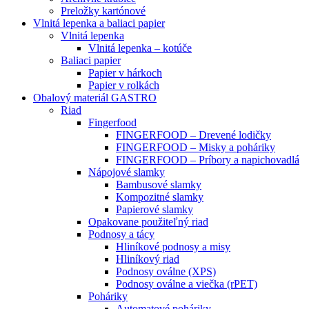
Preložky kartónové
Vlnitá lepenka a baliaci papier
Vlnitá lepenka
Vlnitá lepenka – kotúče
Baliaci papier
Papier v hárkoch
Papier v rolkách
Obalový materiál GASTRO
Riad
Fingerfood
FINGERFOOD – Drevené lodičky
FINGERFOOD – Misky a poháriky
FINGERFOOD – Príbory a napichovadlá
Nápojové slamky
Bambusové slamky
Kompozitné slamky
Papierové slamky
Opakovane použiteľný riad
Podnosy a tácy
Hliníkové podnosy a misy
Hliníkový riad
Podnosy oválne (XPS)
Podnosy oválne a viečka (rPET)
Poháriky
Automatové poháriky