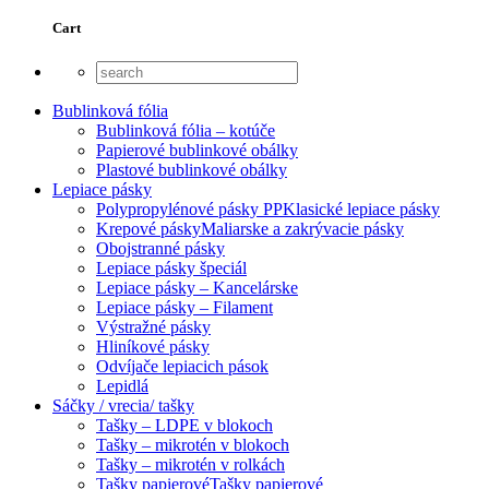
Cart
Bublinková fólia
Bublinková fólia – kotúče
Papierové bublinkové obálky
Plastové bublinkové obálky
Lepiace pásky
Polypropylénové pásky PP
Klasické lepiace pásky
Krepové pásky
Maliarske a zakrývacie pásky
Obojstranné pásky
Lepiace pásky špeciál
Lepiace pásky – Kancelárske
Lepiace pásky – Filament
Výstražné pásky
Hliníkové pásky
Odvíjače lepiacich pások
Lepidlá
Sáčky / vrecia/ tašky
Tašky – LDPE v blokoch
Tašky – mikrotén v blokoch
Tašky – mikrotén v rolkách
Tašky papierové
Tašky papierové