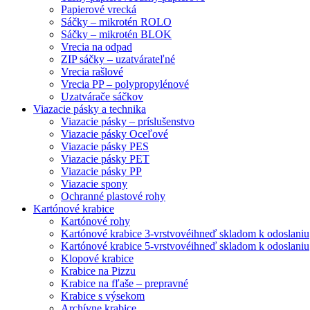
Papierové vrecká
Sáčky – mikrotén ROLO
Sáčky – mikrotén BLOK
Vrecia na odpad
ZIP sáčky – uzatvárateľné
Vrecia rašlové
Vrecia PP – polypropylénové
Uzatvárače sáčkov
Viazacie pásky a technika
Viazacie pásky – príslušenstvo
Viazacie pásky Oceľové
Viazacie pásky PES
Viazacie pásky PET
Viazacie pásky PP
Viazacie spony
Ochranné plastové rohy
Kartónové krabice
Kartónové rohy
Kartónové krabice 3-vrstvové
ihneď skladom k odoslaniu
Kartónové krabice 5-vrstvové
ihneď skladom k odoslaniu
Klopové krabice
Krabice na Pizzu
Krabice na fľaše – prepravné
Krabice s výsekom
Archívne krabice