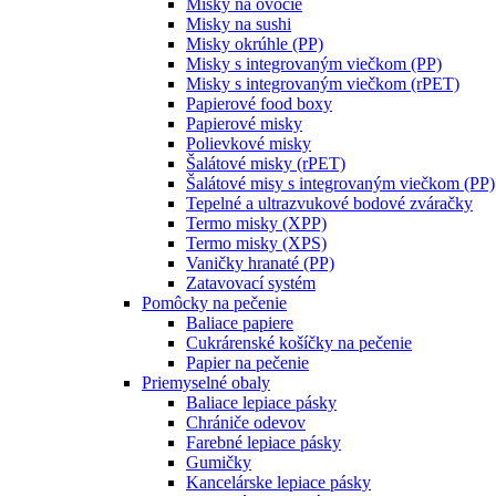
Misky na ovocie
Misky na sushi
Misky okrúhle (PP)
Misky s integrovaným viečkom (PP)
Misky s integrovaným viečkom (rPET)
Papierové food boxy
Papierové misky
Polievkové misky
Šalátové misky (rPET)
Šalátové misy s integrovaným viečkom (PP)
Tepelné a ultrazvukové bodové zváračky
Termo misky (XPP)
Termo misky (XPS)
Vaničky hranaté (PP)
Zatavovací systém
Pomôcky na pečenie
Baliace papiere
Cukrárenské košíčky na pečenie
Papier na pečenie
Priemyselné obaly
Baliace lepiace pásky
Chrániče odevov
Farebné lepiace pásky
Gumičky
Kancelárske lepiace pásky