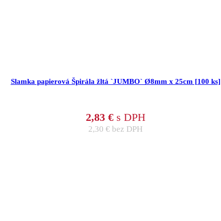
Slamka papierová Špirála žltá `JUMBO` Ø8mm x 25cm [100 ks]
2,83
€
s DPH
2,30
€
bez DPH