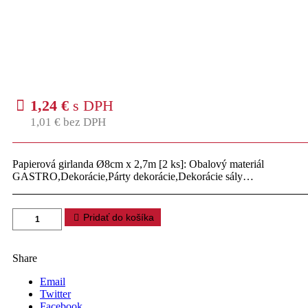
1,24
€
s DPH
1,01
€
bez DPH
Papierová girlanda Ø8cm x 2,7m [2 ks]: Obalový materiál
GASTRO,Dekorácie,Párty dekorácie,Dekorácie sály…
Pridať do košíka
Share
Email
Twitter
Facebook