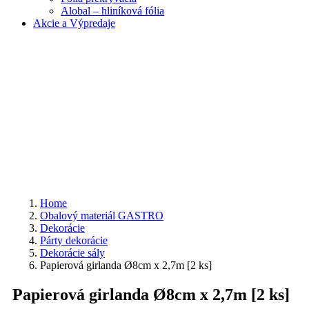
Alobal – hliníková fólia
Akcie a Výpredaje
Home
Obalový materiál GASTRO
Dekorácie
Párty dekorácie
Dekorácie sály
Papierová girlanda Ø8cm x 2,7m [2 ks]
Papierová girlanda Ø8cm x 2,7m [2 ks]