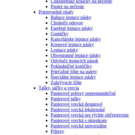
Cukrárenské košíčky na pečenie
Papier na pečenie
Priemyselné obaly
Baliace lepiace pásky
Chrániče odevov
Farebné lepiace pásky
Gumičky
Kancelárske lepiace pásky
Krepové lepiace pásky
Lepiace pásky
Obojstranné lepiace pásky
Odvíjače lepiacich pások
Pokladničné kotúčiky
Prieťažné fólie na palety
Špeciálne lepiace pásky
Zakrývacie fólie
Tašky, sáčky a vrecia
Papierové prírezy nepremastiteľné
Papierové tašky
Papierové vrecká desiatové
Papierové vrecká lekárenské
Papierové vrecká pre rýchle občerstvenie
Papierové vrecká s okienkom
Papierové vrecká univerzálne
Prírezy