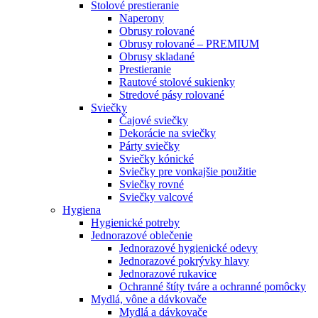
Stolové prestieranie
Naperony
Obrusy rolované
Obrusy rolované – PREMIUM
Obrusy skladané
Prestieranie
Rautové stolové sukienky
Stredové pásy rolované
Sviečky
Čajové sviečky
Dekorácie na sviečky
Párty sviečky
Sviečky kónické
Sviečky pre vonkajšie použitie
Sviečky rovné
Sviečky valcové
Hygiena
Hygienické potreby
Jednorazové oblečenie
Jednorazové hygienické odevy
Jednorazové pokrývky hlavy
Jednorazové rukavice
Ochranné štíty tváre a ochranné pomôcky
Mydlá, vône a dávkovače
Mydlá a dávkovače