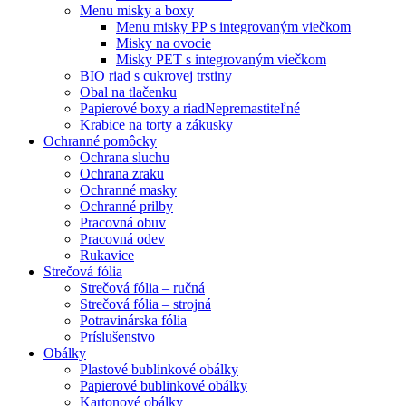
Menu misky a boxy
Menu misky PP s integrovaným viečkom
Misky na ovocie
Misky PET s integrovaným viečkom
BIO riad s cukrovej trstiny
Obal na tlačenku
Papierové boxy a riad
Nepremastiteľné
Krabice na torty a zákusky
Ochranné pomôcky
Ochrana sluchu
Ochrana zraku
Ochranné masky
Ochranné prilby
Pracovná obuv
Pracovná odev
Rukavice
Strečová fólia
Strečová fólia – ručná
Strečová fólia – strojná
Potravinárska fólia
Príslušenstvo
Obálky
Plastové bublinkové obálky
Papierové bublinkové obálky
Kartonové obálky