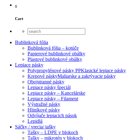
0
Cart
Bublinková fólia
Bublinková fólia – kotúče
Papierové bublinkové obálky
Plastové bublinkové obálky
Lepiace pásky
Polypropylénové pásky PP
Klasické lepiace pásky
Krepové pásky
Maliarske a zakrývacie pásky
Obojstranné pásky
Lepiace pásky špeciál
Lepiace pásky – Kancelárske
Lepiace pásky – Filament
Výstražné pásky
Hliníkové pásky
Odvíjače lepiacich pások
Lepidlá
Sáčky / vrecia/ tašky
Tašky – LDPE v blokoch
Tašky – mikrotén v blokoch