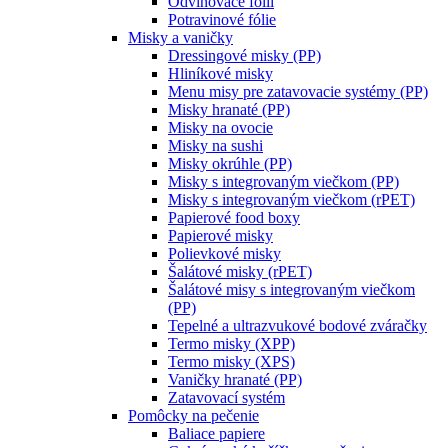
Odvinovače fólií
Potravinové fólie
Misky a vaničky
Dressingové misky (PP)
Hliníkové misky
Menu misy pre zatavovacie systémy (PP)
Misky hranaté (PP)
Misky na ovocie
Misky na sushi
Misky okrúhle (PP)
Misky s integrovaným viečkom (PP)
Misky s integrovaným viečkom (rPET)
Papierové food boxy
Papierové misky
Polievkové misky
Šalátové misky (rPET)
Šalátové misy s integrovaným viečkom
(PP)
Tepelné a ultrazvukové bodové zváračky
Termo misky (XPP)
Termo misky (XPS)
Vaničky hranaté (PP)
Zatavovací systém
Pomôcky na pečenie
Baliace papiere