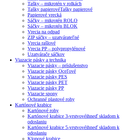
Tašky – mikrotén v rolkách
Tašky papierové
Tašky papierové
Papierové vrecká
Sáčky – mikrotén ROLO
Sáčky – mikrotén BLOK
Vrecia na odpad
ZIP sáčky – uzatvárateľné
Vrecia rašlové
Vrecia PP – polypropylénové
Uzatvárače sáčkov
Viazacie pásky a technika
Viazacie pásky – príslušenstvo
Viazacie pásky Oceľové
Viazacie pásky PES
Viazacie pásky PET
Viazacie pásky PP
Viazacie spony
Ochranné plastové rohy
Kartónové krabice
Kartónové rohy
Kartónové krabice 3-vrstvové
ihneď skladom k
odoslaniu
Kartónové krabice 5-vrstvové
ihneď skladom k
odoslaniu
Klopové krabice