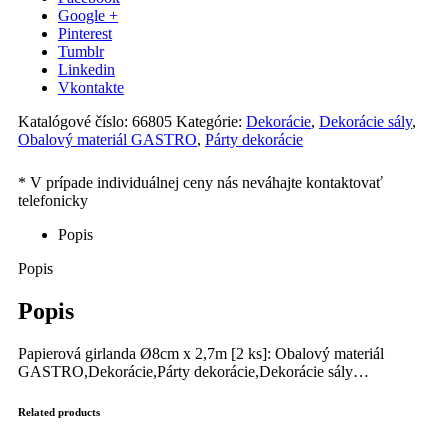
Google +
Pinterest
Tumblr
Linkedin
Vkontakte
Katalógové číslo:
66805
Kategórie:
Dekorácie
,
Dekorácie sály
,
Obalový materiál GASTRO
,
Párty dekorácie
Popis
Popis
Popis
Papierová girlanda Ø8cm x 2,7m [2 ks]: Obalový materiál
GASTRO,Dekorácie,Párty dekorácie,Dekorácie sály…
Related products