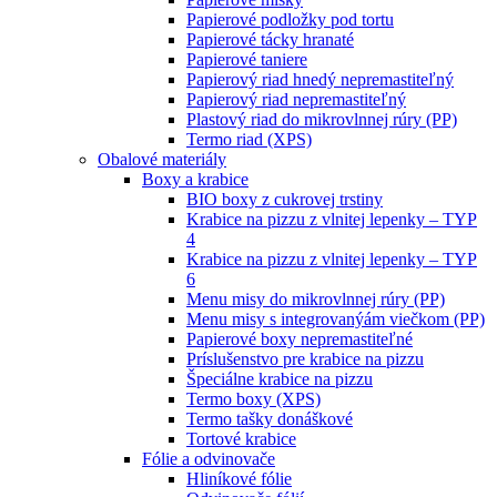
Papierové podložky pod tortu
Papierové tácky hranaté
Papierové taniere
Papierový riad hnedý nepremastiteľný
Papierový riad nepremastiteľný
Plastový riad do mikrovlnnej rúry (PP)
Termo riad (XPS)
Obalové materiály
Boxy a krabice
BIO boxy z cukrovej trstiny
Krabice na pizzu z vlnitej lepenky – TYP
4
Krabice na pizzu z vlnitej lepenky – TYP
6
Menu misy do mikrovlnnej rúry (PP)
Menu misy s integrovanýám viečkom (PP)
Papierové boxy nepremastiteľné
Príslušenstvo pre krabice na pizzu
Špeciálne krabice na pizzu
Termo boxy (XPS)
Termo tašky donáškové
Tortové krabice
Fólie a odvinovače
Hliníkové fólie