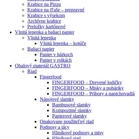
Krabice na Pizzu
Krabice na fľaše – prepravné
Krabice s výsekom
Archívne krabice
Preložky kartónové
Vlnitá lepenka a baliaci papier
Vlnitá lepenka
Vlnitá lepenka – kotúče
Baliaci papier
Papier v hárkoch
Papier v rolkách
Obalový materiál GASTRO
Riad
Fingerfood
FINGERFOOD – Drevené lodičky
FINGERFOOD – Misky a poháriky
FINGERFOOD – Príbory a napichovadlá
Nápojové slamky
Bambusové slamky
Kompozitné slamky
Papierové slamky
Opakovane použiteľný riad
Podnosy a tácy
Hliníkové podnosy a misy
Hliníkový riad