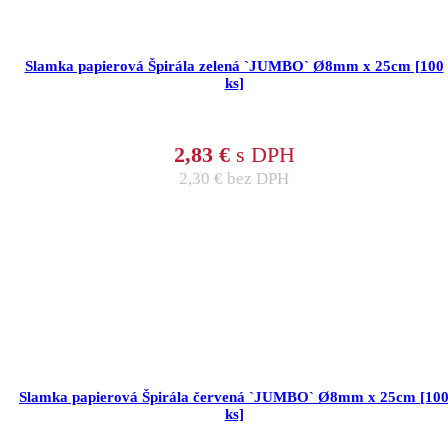
Slamka papierová Špirála zelená `JUMBO` Ø8mm x 25cm [100
ks]
2,83
€
s DPH
2,30
€
bez DPH
Slamka papierová Špirála červená `JUMBO` Ø8mm x 25cm [10
ks]