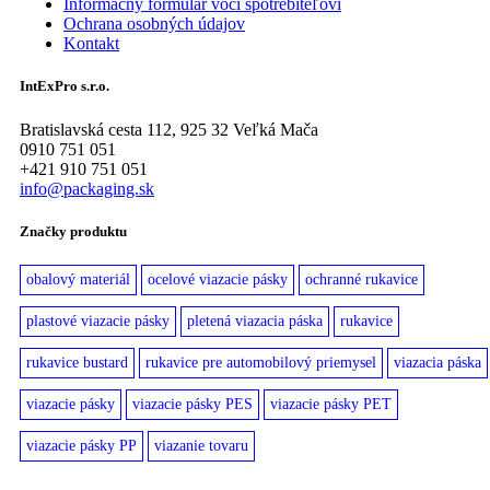
Informačný formulár voči spotrebiteľovi
Ochrana osobných údajov
Kontakt
IntExPro s.r.o.
Bratislavská cesta 112, 925 32 Veľká Mača
0910 751 051
+421 910 751 051
info@packaging.sk
Značky produktu
obalový materiál
ocelové viazacie pásky
ochranné rukavice
plastové viazacie pásky
pletená viazacia páska
rukavice
rukavice bustard
rukavice pre automobilový priemysel
viazacia páska
viazacie pásky
viazacie pásky PES
viazacie pásky PET
viazacie pásky PP
viazanie tovaru