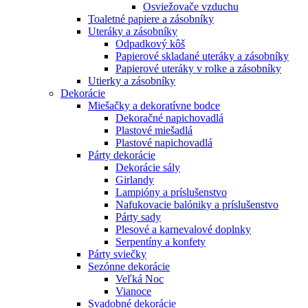
Osviežovače vzduchu
Toaletné papiere a zásobníky
Uteráky a zásobníky
Odpadkový kôš
Papierové skladané uteráky a zásobníky
Papierové uteráky v rolke a zásobníky
Utierky a zásobníky
Dekorácie
Miešačky a dekoratívne bodce
Dekoračné napichovadlá
Plastové miešadlá
Plastové napichovadlá
Párty dekorácie
Dekorácie sály
Girlandy
Lampióny a príslušenstvo
Nafukovacie balóniky a príslušenstvo
Párty sady
Plesové a karnevalové doplnky
Serpentíny a konfety
Párty sviečky
Sezónne dekorácie
Veľká Noc
Vianoce
Svadobné dekorácie