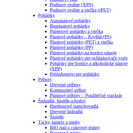
Podnosy oválne (XPS)
Podnosy oválne a viečka (rPET)
Poháriky
Automatové poháriky
Bioplastové poháriky
Papierové poháriky a viečka
Plastové poháriky – Kryštál (PS)
Plastové poháriky (PET) a viečka
Plastové poháriky (PP)
Plastové poháriky na horúce nápoje
Plastové poháriky pre ochladzovače vody
Poháriky pre horúce a alkoholické nápoje
(XPP)
Príslušenstvo pre poháriky
Príbory
Drevené príbory
Kompozitný príbor
Plastové príbory – Použiteľné viackrát
Špáradlá, špajdle a bodce
Bambusové napichovadlá
Drevené špáradlá
Špajdle
Tácky, taniere a misky
BIO riad z cukrovej trstiny
Papierové misky