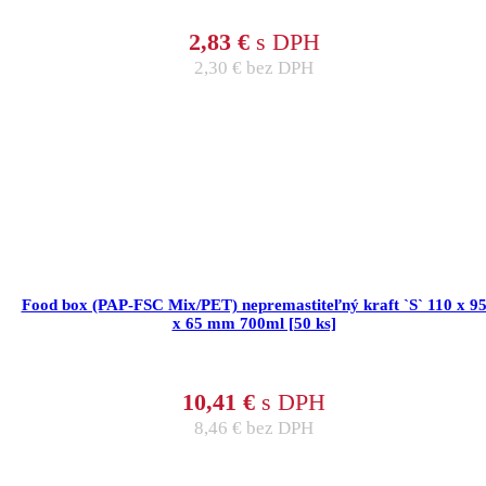
2,83
€
s DPH
2,30
€
bez DPH
Food box (PAP-FSC Mix/PET) nepremastiteľný kraft `S` 110 x 9
x 65 mm 700ml [50 ks]
10,41
€
s DPH
8,46
€
bez DPH