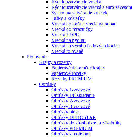
Rýchlouzatváracie vrecká
Rýchlouzatváracie vrecká s euro závesom
Systém na zatváranie vreciek
Tašky a košieľky
Vrecká do koša a vrecia na odpad
Vrecká do mrazničky
Vrecká LDPE
Vrecká na hydinu
Vrecká na výrobu ľadových kociek
Vrecká rolované
Stolovanie
Krajky a rozetky
Papierové dekoračné krajky
Papierové rozetky
Rozetky PREMIUM
Obrúsky
Obrúsky 1-vrstvové
Obrúsky 1/8 skladanie
Obrúsky 2-vrstvové
Obrúsky 3-vrstvové
Obrúsky biele
Obrúsky DEKOSTAR
Obrúsky do zásobníkov a zásobníky
Obrúsky PREMIUM
Obrúsky s motívom