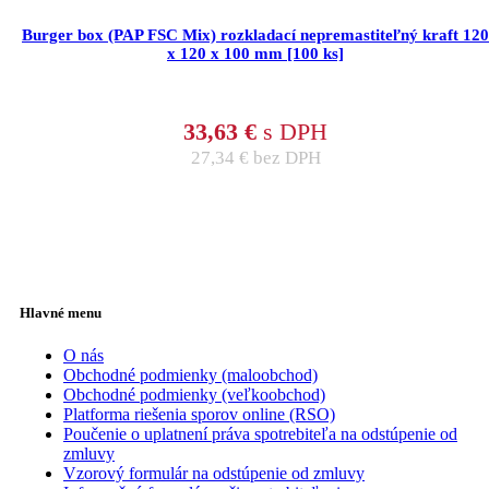
Burger box (PAP FSC Mix) rozkladací nepremastiteľný kraft 120
x 120 x 100 mm [100 ks]
33,63
€
s DPH
27,34
€
bez DPH
Hlavné menu
O nás
Obchodné podmienky (maloobchod)
Obchodné podmienky (veľkoobchod)
Platforma riešenia sporov online (RSO)
Poučenie o uplatnení práva spotrebiteľa na odstúpenie od
zmluvy
Vzorový formulár na odstúpenie od zmluvy