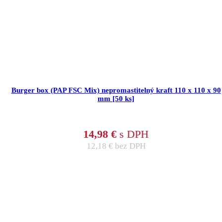
Burger box (PAP FSC Mix) nepromastitelný kraft 110 x 110 x 90
mm [50 ks]
14,98
€
s DPH
12,18
€
bez DPH