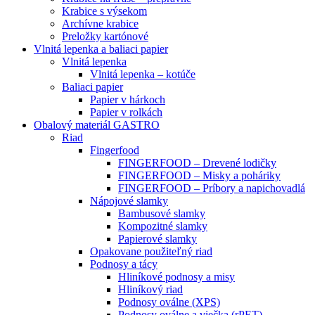
Krabice s výsekom
Archívne krabice
Preložky kartónové
Vlnitá lepenka a baliaci papier
Vlnitá lepenka
Vlnitá lepenka – kotúče
Baliaci papier
Papier v hárkoch
Papier v rolkách
Obalový materiál GASTRO
Riad
Fingerfood
FINGERFOOD – Drevené lodičky
FINGERFOOD – Misky a poháriky
FINGERFOOD – Príbory a napichovadlá
Nápojové slamky
Bambusové slamky
Kompozitné slamky
Papierové slamky
Opakovane použiteľný riad
Podnosy a tácy
Hliníkové podnosy a misy
Hliníkový riad
Podnosy oválne (XPS)
Podnosy oválne a viečka (rPET)