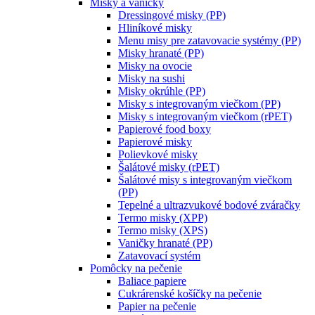
Misky a vaničky
Dressingové misky (PP)
Hliníkové misky
Menu misy pre zatavovacie systémy (PP)
Misky hranaté (PP)
Misky na ovocie
Misky na sushi
Misky okrúhle (PP)
Misky s integrovaným viečkom (PP)
Misky s integrovaným viečkom (rPET)
Papierové food boxy
Papierové misky
Polievkové misky
Šalátové misky (rPET)
Šalátové misy s integrovaným viečkom
(PP)
Tepelné a ultrazvukové bodové zváračky
Termo misky (XPP)
Termo misky (XPS)
Vaničky hranaté (PP)
Zatavovací systém
Pomôcky na pečenie
Baliace papiere
Cukrárenské košíčky na pečenie
Papier na pečenie