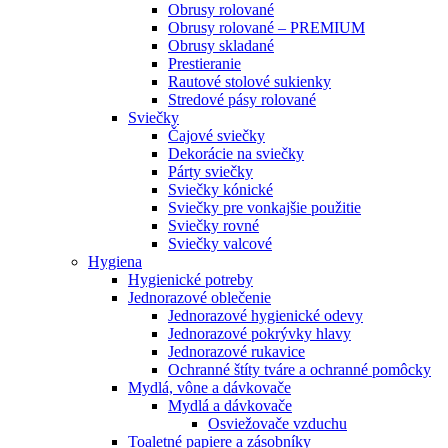
Obrusy rolované
Obrusy rolované – PREMIUM
Obrusy skladané
Prestieranie
Rautové stolové sukienky
Stredové pásy rolované
Sviečky
Čajové sviečky
Dekorácie na sviečky
Párty sviečky
Sviečky kónické
Sviečky pre vonkajšie použitie
Sviečky rovné
Sviečky valcové
Hygiena
Hygienické potreby
Jednorazové oblečenie
Jednorazové hygienické odevy
Jednorazové pokrývky hlavy
Jednorazové rukavice
Ochranné štíty tváre a ochranné pomôcky
Mydlá, vône a dávkovače
Mydlá a dávkovače
Osviežovače vzduchu
Toaletné papiere a zásobníky