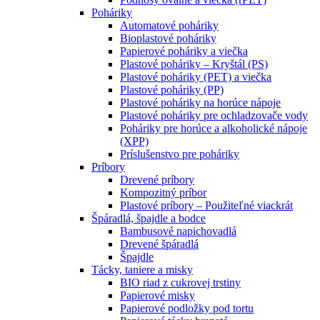
Poháriky
Automatové poháriky
Bioplastové poháriky
Papierové poháriky a viečka
Plastové poháriky – Kryštál (PS)
Plastové poháriky (PET) a viečka
Plastové poháriky (PP)
Plastové poháriky na horúce nápoje
Plastové poháriky pre ochladzovače vody
Poháriky pre horúce a alkoholické nápoje
(XPP)
Príslušenstvo pre poháriky
Príbory
Drevené príbory
Kompozitný príbor
Plastové príbory – Použiteľné viackrát
Špáradlá, špajdle a bodce
Bambusové napichovadlá
Drevené špáradlá
Špajdle
Tácky, taniere a misky
BIO riad z cukrovej trstiny
Papierové misky
Papierové podložky pod tortu