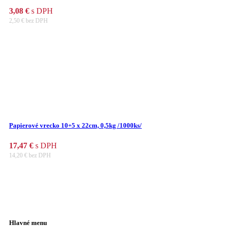
3,08
€
s DPH
2,50
€
bez DPH
Papierové vrecko 10+5 x 22cm, 0,5kg /1000ks/
17,47
€
s DPH
14,20
€
bez DPH
Hlavné menu