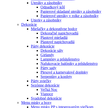
Uteráky a zásobníky
Odpadkový kôš
Papierové skladané uteráky a zásobníky
Papierové uteráky v rolke a zásobníky
Utierky a zásobníky
Dekorácie
Miešačky a dekoratívne bodce
Dekoračné napichovadlá
Plastové miešadlá
Plastové napichovadlá
Párty dekorácie
Dekorácie sály
Girlandy
Lampióny a príslušenstvo
Nafukovacie balóniky a príslušenstvo
Párty sady
Plesové a karnevalové doplnky
Serpentíny a konfety
Párty sviečky
Sezónne dekorácie
Veľká Noc
Vianoce
Svadobné dekorácie
Menu misky a boxy
Menu misky PP s integrovaným viečkom