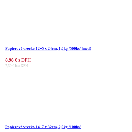
Papierové vrecko 12+5 x 24cm, 1,0kg /500ks/ hnedé
8,98
€
s DPH
7,30
€
bez DPH
Papierové vrecko 14+7 x 32cm, 2,0kg /100ks/