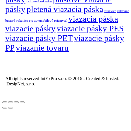
ochranné rukavice
pásky
pletená viazacia páska
rukavice
rukavice
viazacia páska
bustard
rukavice pre automobilový priemysel
viazacie pásky
viazacie pásky PES
viazacie pásky PET
viazacie pásky
PP
viazanie tovaru
All rights reserved IntExPro s.r.o. © 2016 - Created & hosted:
DesigNet, s.r.o.