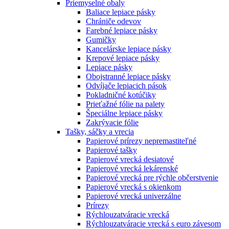
Priemyselné obaly
Baliace lepiace pásky
Chrániče odevov
Farebné lepiace pásky
Gumičky
Kancelárske lepiace pásky
Krepové lepiace pásky
Lepiace pásky
Obojstranné lepiace pásky
Odvíjače lepiacich pások
Pokladničné kotúčiky
Prieťažné fólie na palety
Špeciálne lepiace pásky
Zakrývacie fólie
Tašky, sáčky a vrecia
Papierové prírezy nepremastiteľné
Papierové tašky
Papierové vrecká desiatové
Papierové vrecká lekárenské
Papierové vrecká pre rýchle občerstvenie
Papierové vrecká s okienkom
Papierové vrecká univerzálne
Prírezy
Rýchlouzatváracie vrecká
Rýchlouzatváracie vrecká s euro závesom