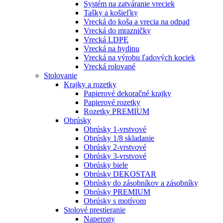
Systém na zatváranie vreciek
Tašky a košieľky
Vrecká do koša a vrecia na odpad
Vrecká do mrazničky
Vrecká LDPE
Vrecká na hydinu
Vrecká na výrobu ľadových kociek
Vrecká rolované
Stolovanie
Krajky a rozetky
Papierové dekoračné krajky
Papierové rozetky
Rozetky PREMIUM
Obrúsky
Obrúsky 1-vrstvové
Obrúsky 1/8 skladanie
Obrúsky 2-vrstvové
Obrúsky 3-vrstvové
Obrúsky biele
Obrúsky DEKOSTAR
Obrúsky do zásobníkov a zásobníky
Obrúsky PREMIUM
Obrúsky s motívom
Stolové prestieranie
Naperony