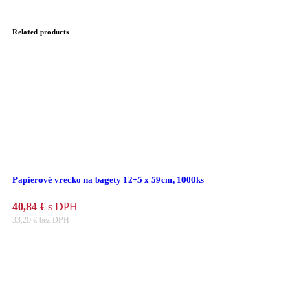
Related products
Papierové vrecko na bagety 12+5 x 59cm, 1000ks
40,84
€
s DPH
33,20
€
bez DPH