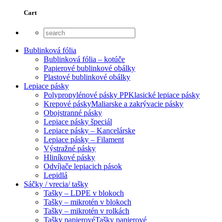
Cart
Bublinková fólia
Bublinková fólia – kotúče
Papierové bublinkové obálky
Plastové bublinkové obálky
Lepiace pásky
Polypropylénové pásky PP
Klasické lepiace pásky
Krepové pásky
Maliarske a zakrývacie pásky
Obojstranné pásky
Lepiace pásky špeciál
Lepiace pásky – Kancelárske
Lepiace pásky – Filament
Výstražné pásky
Hliníkové pásky
Odvíjače lepiacich pások
Lepidlá
Sáčky / vrecia/ tašky
Tašky – LDPE v blokoch
Tašky – mikrotén v blokoch
Tašky – mikrotén v rolkách
Tašky papierové
Tašky papierové