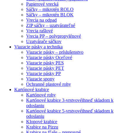
Papierové vrecká
Sáčky – mikrotén ROLO
Sáčky – mikrotén BLOK
Vrecia na odpad
ZIP sáčky – uzatvárateľné
Vrecia rašlové
Vrecia PP – polypropylénové
Uzatvárače sáčkov
Viazacie pásky a technika
Viazacie pásky – príslušenstvo
Viazacie pásky Oceľové
Viazacie pásky PES
Viazacie pásky PET
Viazacie pásky PP
Viazacie spony
Ochranné plastové rohy
Kartónové krabice
Kartónové rohy
Kartónové krabice 3-vrstvové
ihneď skladom k
odoslaniu
Kartónové krabice 5-vrstvové
ihneď skladom k
odoslaniu
Klopové krabice
Krabice na Pizzu
Krabice na fľaše – prepravné