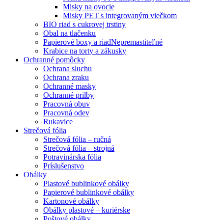
Misky na ovocie
Misky PET s integrovaným viečkom
BIO riad s cukrovej trstiny
Obal na tlačenku
Papierové boxy a riad
Nepremastiteľné
Krabice na torty a zákusky
Ochranné pomôcky
Ochrana sluchu
Ochrana zraku
Ochranné masky
Ochranné prilby
Pracovná obuv
Pracovná odev
Rukavice
Strečová fólia
Strečová fólia – ručná
Strečová fólia – strojná
Potravinárska fólia
Príslušenstvo
Obálky
Plastové bublinkové obálky
Papierové bublinkové obálky
Kartonové obálky
Obálky plastové – kuriérske
Poštové obálky