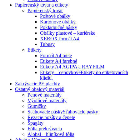
Papierenský tovar a etikety
Papierenský tovar
Poštové obálky
Kartonové obálky
Pokladničné pásky
Obálky plastové – kuriérske
XEROX formát A4
Tubusy
Etikety
Formát A4 biele
Etikety A4 farebné
Etikety A4 AGIPA a RAYFILM
Etikety – cenovkové
Etikety do etiketovacích
klieští.
Zakrývacie PE plachty
Ostatný obalový materiál
Penové materiály
Výplňové materiály
Gumičky
Sťahovacie pásky
Sťahovacie pásky
Rezacie nožíky a čepele
Špagáty
Fólia prekrývacia
Alobal – hliníková fólia
Akcie a Výpredaje