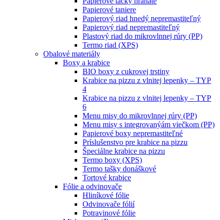
Papierové tácky hranaté
Papierové taniere
Papierový riad hnedý nepremastiteľný
Papierový riad nepremastiteľný
Plastový riad do mikrovlnnej rúry (PP)
Termo riad (XPS)
Obalové materiály
Boxy a krabice
BIO boxy z cukrovej trstiny
Krabice na pizzu z vlnitej lepenky – TYP
4
Krabice na pizzu z vlnitej lepenky – TYP
6
Menu misy do mikrovlnnej rúry (PP)
Menu misy s integrovanýám viečkom (PP)
Papierové boxy nepremastiteľné
Príslušenstvo pre krabice na pizzu
Špeciálne krabice na pizzu
Termo boxy (XPS)
Termo tašky donáškové
Tortové krabice
Fólie a odvinovače
Hliníkové fólie
Odvinovače fólií
Potravinové fólie