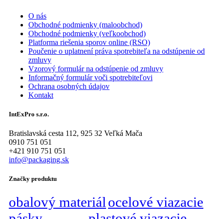
O nás
Obchodné podmienky (maloobchod)
Obchodné podmienky (veľkoobchod)
Platforma riešenia sporov online (RSO)
Poučenie o uplatnení práva spotrebiteľa na odstúpenie od
zmluvy
Vzorový formulár na odstúpenie od zmluvy
Informačný formulár voči spotrebiteľovi
Ochrana osobných údajov
Kontakt
IntExPro s.r.o.
Bratislavská cesta 112, 925 32 Veľká Mača
0910 751 051
+421 910 751 051
info@packaging.sk
Značky produktu
obalový materiál
ocelové viazacie
pásky
plastové viazacie