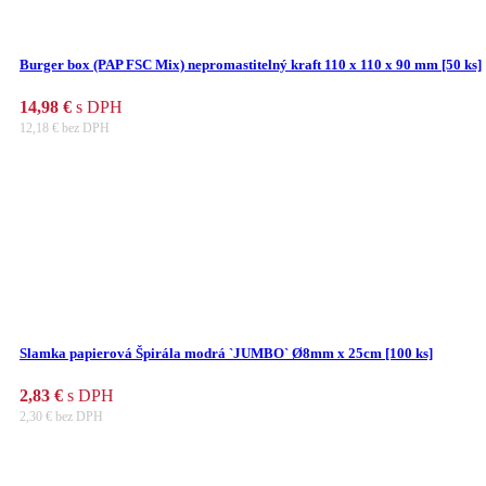
Burger box (PAP FSC Mix) nepromastitelný kraft 110 x 110 x 90 mm [50 ks]
14,98
€
s DPH
12,18
€
bez DPH
Slamka papierová Špirála modrá `JUMBO` Ø8mm x 25cm [100 ks]
2,83
€
s DPH
2,30
€
bez DPH