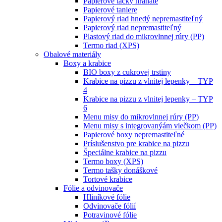
Papierové tácky hranaté
Papierové taniere
Papierový riad hnedý nepremastiteľný
Papierový riad nepremastiteľný
Plastový riad do mikrovlnnej rúry (PP)
Termo riad (XPS)
Obalové materiály
Boxy a krabice
BIO boxy z cukrovej trstiny
Krabice na pizzu z vlnitej lepenky – TYP
4
Krabice na pizzu z vlnitej lepenky – TYP
6
Menu misy do mikrovlnnej rúry (PP)
Menu misy s integrovanýám viečkom (PP)
Papierové boxy nepremastiteľné
Príslušenstvo pre krabice na pizzu
Špeciálne krabice na pizzu
Termo boxy (XPS)
Termo tašky donáškové
Tortové krabice
Fólie a odvinovače
Hliníkové fólie
Odvinovače fólií
Potravinové fólie