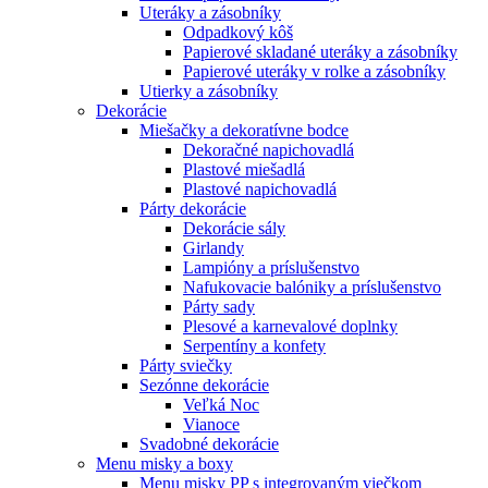
Uteráky a zásobníky
Odpadkový kôš
Papierové skladané uteráky a zásobníky
Papierové uteráky v rolke a zásobníky
Utierky a zásobníky
Dekorácie
Miešačky a dekoratívne bodce
Dekoračné napichovadlá
Plastové miešadlá
Plastové napichovadlá
Párty dekorácie
Dekorácie sály
Girlandy
Lampióny a príslušenstvo
Nafukovacie balóniky a príslušenstvo
Párty sady
Plesové a karnevalové doplnky
Serpentíny a konfety
Párty sviečky
Sezónne dekorácie
Veľká Noc
Vianoce
Svadobné dekorácie
Menu misky a boxy
Menu misky PP s integrovaným viečkom