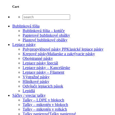
Cart
Bublinková fólia
Bublinková fólia – kotúče
Papierové bublinkové obálky
Plastové bublinkové obálky
Lepiace pásky
Polypropylénové pásky PP
Klasické lepiace pásky
Krepové pásky
Maliarske a zakrývacie pásky
Obojstranné pásky
Lepiace pásky špeciál
Lepiace pásky – Kancelárske
Lepiace pásky – Filament
Výstražné pásky
Hliníkové pásky
Odvíjače lepiacich pások
Lepidlá
Sáčky / vrecia/ tašky
Tašky – LDPE v blokoch
Tašky – mikrotén v blokoch
Tašky – mikrotén v rolkách
Tašky papierové
Tašky papierové