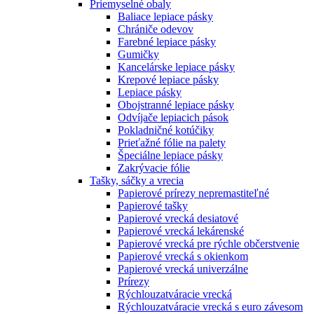
Priemyselné obaly
Baliace lepiace pásky
Chrániče odevov
Farebné lepiace pásky
Gumičky
Kancelárske lepiace pásky
Krepové lepiace pásky
Lepiace pásky
Obojstranné lepiace pásky
Odvíjače lepiacich pások
Pokladničné kotúčiky
Prieťažné fólie na palety
Špeciálne lepiace pásky
Zakrývacie fólie
Tašky, sáčky a vrecia
Papierové prírezy nepremastiteľné
Papierové tašky
Papierové vrecká desiatové
Papierové vrecká lekárenské
Papierové vrecká pre rýchle občerstvenie
Papierové vrecká s okienkom
Papierové vrecká univerzálne
Prírezy
Rýchlouzatváracie vrecká
Rýchlouzatváracie vrecká s euro závesom