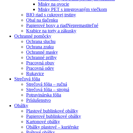
Misky na ovocie
Misky PET s integrovaným viečkom
BIO riad s cukrovej trstiny
Obal na tlačenku
Papierové boxy a riad
Nepremastiteľné
Krabice na torty a zákusky
Ochranné pomôcky
Ochrana sluchu
Ochrana zraku
Ochranné masky
Ochranné prilby
Pracovná obuv
Pracovná odev
Rukavice
Strečová fólia
Strečová fólia – ručná
Strečová fólia – strojná
Potravinárska fólia
Príslušenstvo
Obálky
Plastové bublinkové obálky
Papierové bublinkové obálky
Kartonové obálky
Obálky plastové – kuriérske
Poštové obálky