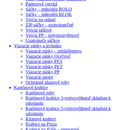
Papierové vrecká
Sáčky – mikrotén ROLO
Sáčky – mikrotén BLOK
Vrecia na odpad
ZIP sáčky – uzatvárateľné
Vrecia rašlové
Vrecia PP – polypropylénové
Uzatvárače sáčkov
Viazacie pásky a technika
Viazacie pásky – príslušenstvo
Viazacie pásky Oceľové
Viazacie pásky PES
Viazacie pásky PET
Viazacie pásky PP
Viazacie spony
Ochranné plastové rohy
Kartónové krabice
Kartónové rohy
Kartónové krabice 3-vrstvové
ihneď skladom k
odoslaniu
Kartónové krabice 5-vrstvové
ihneď skladom k
odoslaniu
Klopové krabice
Krabice na Pizzu
Krabice na fľaše – prepravné