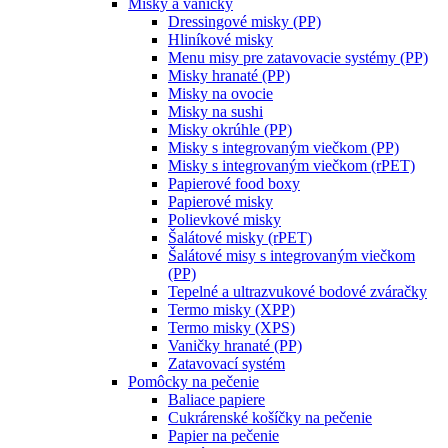
Misky a vaničky
Dressingové misky (PP)
Hliníkové misky
Menu misy pre zatavovacie systémy (PP)
Misky hranaté (PP)
Misky na ovocie
Misky na sushi
Misky okrúhle (PP)
Misky s integrovaným viečkom (PP)
Misky s integrovaným viečkom (rPET)
Papierové food boxy
Papierové misky
Polievkové misky
Šalátové misky (rPET)
Šalátové misy s integrovaným viečkom
(PP)
Tepelné a ultrazvukové bodové zváračky
Termo misky (XPP)
Termo misky (XPS)
Vaničky hranaté (PP)
Zatavovací systém
Pomôcky na pečenie
Baliace papiere
Cukrárenské košíčky na pečenie
Papier na pečenie