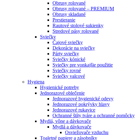
Obrusy rolované
Obrusy rolované – PREMIUM
Obrusy skladané
Prestieranie
Rautové stolové sukienky
Stredové pásy rolované
Sviečky
Čajové sviečky
Dekorácie na sviečky
Párty sviečky
Sviečky kónické
Sviečky pre vonkajšie použitie
Sviečky rovné
Sviečky valcové
Hygiena
Hygienické potreby
Jednorazové oblečenie
Jednorazové hygienické odevy
Jednorazové pokrývky hlavy
Jednorazové rukavice
Ochranné štíty tváre a ochranné pomôcky
Mydlá, vône a dávkovače
Mydlá a dávkovače
Osviežovače vzduchu
Toaletné papiere a zásobníky