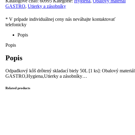
Katalógové číslo:
60995
Kategórie:
Hygiena
,
Obalový materiál
GASTRO
,
Utierky a zásobníky
Popis
Popis
Popis
Odpadkový kôš drôtený skladací biely 50L [1 ks]: Obalový materiál
GASTRO,Hygiena,Utierky a zásobníky…
Related products