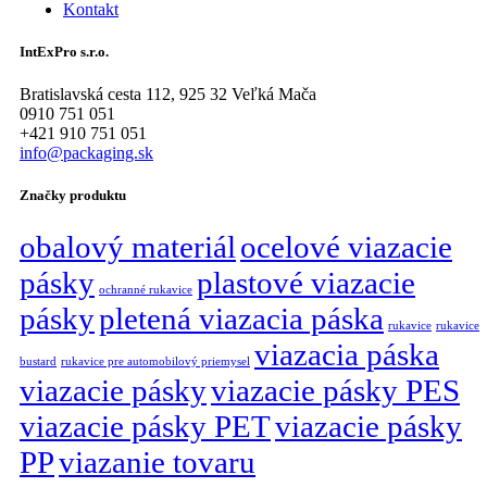
Kontakt
IntExPro s.r.o.
Bratislavská cesta 112, 925 32 Veľká Mača
0910 751 051
+421 910 751 051
info@packaging.sk
Značky produktu
obalový materiál
ocelové viazacie
pásky
plastové viazacie
ochranné rukavice
pásky
pletená viazacia páska
rukavice
rukavice
viazacia páska
bustard
rukavice pre automobilový priemysel
viazacie pásky
viazacie pásky PES
viazacie pásky PET
viazacie pásky
PP
viazanie tovaru