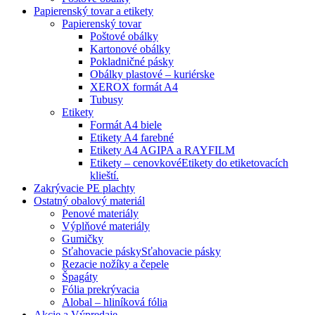
Papierenský tovar a etikety
Papierenský tovar
Poštové obálky
Kartonové obálky
Pokladničné pásky
Obálky plastové – kuriérske
XEROX formát A4
Tubusy
Etikety
Formát A4 biele
Etikety A4 farebné
Etikety A4 AGIPA a RAYFILM
Etikety – cenovkové
Etikety do etiketovacích
klieští.
Zakrývacie PE plachty
Ostatný obalový materiál
Penové materiály
Výplňové materiály
Gumičky
Sťahovacie pásky
Sťahovacie pásky
Rezacie nožíky a čepele
Špagáty
Fólia prekrývacia
Alobal – hliníková fólia
Akcie a Výpredaje