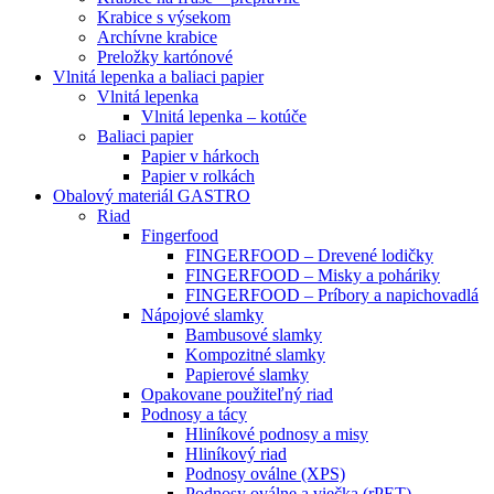
Krabice s výsekom
Archívne krabice
Preložky kartónové
Vlnitá lepenka a baliaci papier
Vlnitá lepenka
Vlnitá lepenka – kotúče
Baliaci papier
Papier v hárkoch
Papier v rolkách
Obalový materiál GASTRO
Riad
Fingerfood
FINGERFOOD – Drevené lodičky
FINGERFOOD – Misky a poháriky
FINGERFOOD – Príbory a napichovadlá
Nápojové slamky
Bambusové slamky
Kompozitné slamky
Papierové slamky
Opakovane použiteľný riad
Podnosy a tácy
Hliníkové podnosy a misy
Hliníkový riad
Podnosy oválne (XPS)
Podnosy oválne a viečka (rPET)