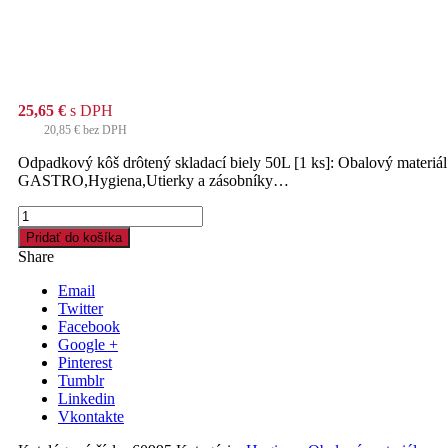
25,65
€
s DPH
20,85
€
bez DPH
Odpadkový kôš drôtený skladací biely 50L [1 ks]: Obalový materiál
GASTRO,Hygiena,Utierky a zásobníky…
množstvo
Odpadkový
Pridať do košíka
kôš
Share
drôtený
skladací
Email
biely
Twitter
50L
Facebook
[1
Google +
ks]
Pinterest
Tumblr
Linkedin
Vkontakte