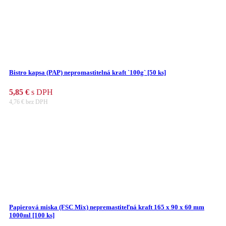
Bistro kapsa (PAP) nepromastitelná kraft `100g` [50 ks]
5,85
€
s DPH
4,76
€
bez DPH
Papierová miska (FSC Mix) nepremastiteľná kraft 165 x 90 x 60 mm
1000ml [100 ks]