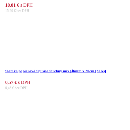
18,81
€
s DPH
15,29
€
bez DPH
Slamka papierová Špirála farebný mix Ø6mm x 20cm [25 ks]
0,57
€
s DPH
0,46
€
bez DPH