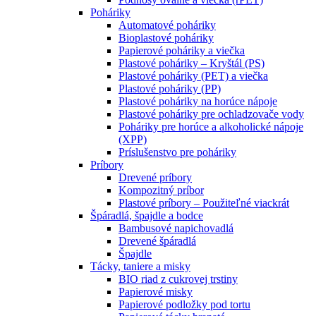
Poháriky
Automatové poháriky
Bioplastové poháriky
Papierové poháriky a viečka
Plastové poháriky – Kryštál (PS)
Plastové poháriky (PET) a viečka
Plastové poháriky (PP)
Plastové poháriky na horúce nápoje
Plastové poháriky pre ochladzovače vody
Poháriky pre horúce a alkoholické nápoje
(XPP)
Príslušenstvo pre poháriky
Príbory
Drevené príbory
Kompozitný príbor
Plastové príbory – Použiteľné viackrát
Špáradlá, špajdle a bodce
Bambusové napichovadlá
Drevené špáradlá
Špajdle
Tácky, taniere a misky
BIO riad z cukrovej trstiny
Papierové misky
Papierové podložky pod tortu