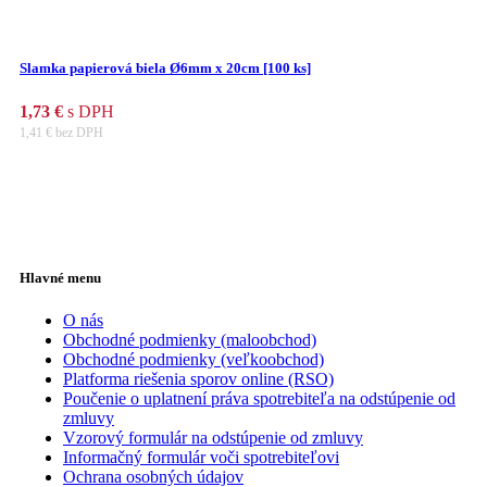
Slamka papierová biela Ø6mm x 20cm [100 ks]
1,73
€
s DPH
1,41
€
bez DPH
Hlavné menu
O nás
Obchodné podmienky (maloobchod)
Obchodné podmienky (veľkoobchod)
Platforma riešenia sporov online (RSO)
Poučenie o uplatnení práva spotrebiteľa na odstúpenie od
zmluvy
Vzorový formulár na odstúpenie od zmluvy
Informačný formulár voči spotrebiteľovi
Ochrana osobných údajov