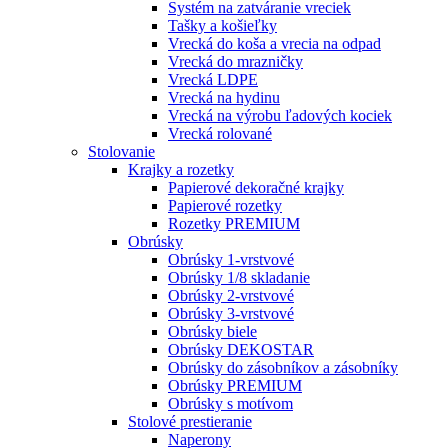
Systém na zatváranie vreciek
Tašky a košieľky
Vrecká do koša a vrecia na odpad
Vrecká do mrazničky
Vrecká LDPE
Vrecká na hydinu
Vrecká na výrobu ľadových kociek
Vrecká rolované
Stolovanie
Krajky a rozetky
Papierové dekoračné krajky
Papierové rozetky
Rozetky PREMIUM
Obrúsky
Obrúsky 1-vrstvové
Obrúsky 1/8 skladanie
Obrúsky 2-vrstvové
Obrúsky 3-vrstvové
Obrúsky biele
Obrúsky DEKOSTAR
Obrúsky do zásobníkov a zásobníky
Obrúsky PREMIUM
Obrúsky s motívom
Stolové prestieranie
Naperony