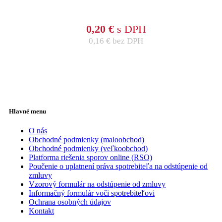
0,20
€
s DPH
0,16
€
bez DPH
Hlavné menu
O nás
Obchodné podmienky (maloobchod)
Obchodné podmienky (veľkoobchod)
Platforma riešenia sporov online (RSO)
Poučenie o uplatnení práva spotrebiteľa na odstúpenie od
zmluvy
Vzorový formulár na odstúpenie od zmluvy
Informačný formulár voči spotrebiteľovi
Ochrana osobných údajov
Kontakt