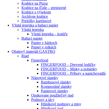
Krabice na Pizzu
Krabice na fľaše – prepravné
Krabice s výsekom
Archívne krabice
Preložky kartónové
Vlnitá lepenka a baliaci papier
Vlnitá lepenka
Vlnitá lepenka – kotúče
Baliaci papier
Papier v hárkoch
Papier v rolkách
Obalový materiál GASTRO
Riad
Fingerfood
FINGERFOOD – Drevené lodičky
FINGERFOOD – Misky a poháriky
FINGERFOOD – Príbory a napichovadlá
Nápojové slamky
Bambusové slamky
Kompozitné slamky
Papierové slamky
Opakovane použiteľný riad
Podnosy a tácy
Hliníkové podnosy a misy
Hliníkový riad