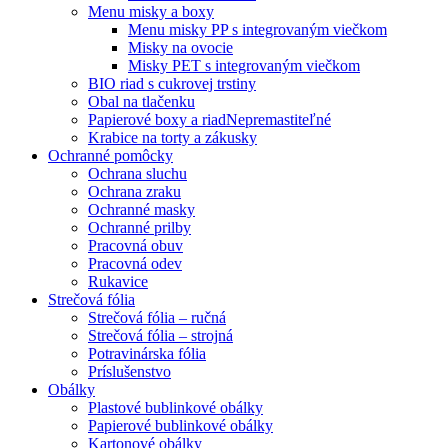
Menu misky a boxy
Menu misky PP s integrovaným viečkom
Misky na ovocie
Misky PET s integrovaným viečkom
BIO riad s cukrovej trstiny
Obal na tlačenku
Papierové boxy a riad
Nepremastiteľné
Krabice na torty a zákusky
Ochranné pomôcky
Ochrana sluchu
Ochrana zraku
Ochranné masky
Ochranné prilby
Pracovná obuv
Pracovná odev
Rukavice
Strečová fólia
Strečová fólia – ručná
Strečová fólia – strojná
Potravinárska fólia
Príslušenstvo
Obálky
Plastové bublinkové obálky
Papierové bublinkové obálky
Kartonové obálky