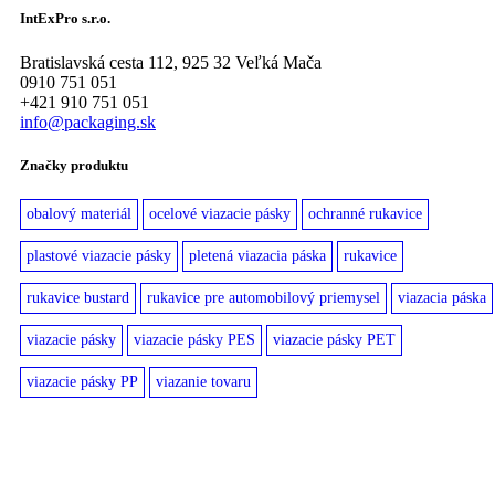
IntExPro s.r.o.
Bratislavská cesta 112, 925 32 Veľká Mača
0910 751 051
+421 910 751 051
info@packaging.sk
Značky produktu
obalový materiál
ocelové viazacie pásky
ochranné rukavice
plastové viazacie pásky
pletená viazacia páska
rukavice
rukavice bustard
rukavice pre automobilový priemysel
viazacia páska
viazacie pásky
viazacie pásky PES
viazacie pásky PET
viazacie pásky PP
viazanie tovaru