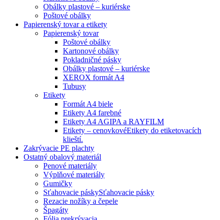
Obálky plastové – kuriérske
Poštové obálky
Papierenský tovar a etikety
Papierenský tovar
Poštové obálky
Kartonové obálky
Pokladničné pásky
Obálky plastové – kuriérske
XEROX formát A4
Tubusy
Etikety
Formát A4 biele
Etikety A4 farebné
Etikety A4 AGIPA a RAYFILM
Etikety – cenovkové
Etikety do etiketovacích
klieští.
Zakrývacie PE plachty
Ostatný obalový materiál
Penové materiály
Výplňové materiály
Gumičky
Sťahovacie pásky
Sťahovacie pásky
Rezacie nožíky a čepele
Špagáty
Fólia prekrývacia