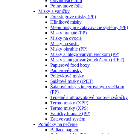
Odvinovače fólií
Potravinové fólie
Misky a vaničky
Dressingové misky (PP)
Hliníkové misky
Menu misy pre zatavovacie systémy (PP)
Misky hranaté (PP)
Misky na ovocie
Misky na sushi
Misky okrúhle (PP)
Misky s integrovaným viečkom (PP)
Misky s integrovaným viečkom (rPET)
Papierové food boxy
Papierové misky
Polievkové misky
Šalátové misky (rPET)
Šalátové misy s integrovaným viečkom
(PP)
Tepelné a ultrazvukové bodové zváračky
Termo misky (XPP)
Termo misky (XPS)
Vaničky hranaté (PP)
Zatavovací systém
Pomôcky na pečenie
Baliace papiere