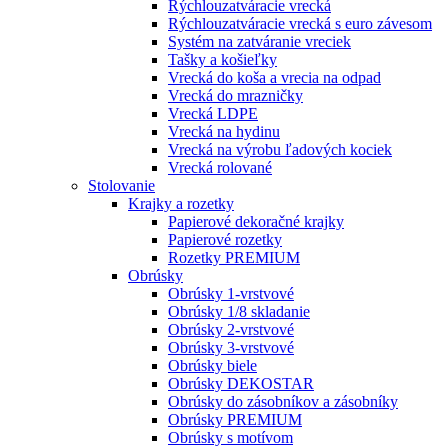
Rýchlouzatváracie vrecká
Rýchlouzatváracie vrecká s euro závesom
Systém na zatváranie vreciek
Tašky a košieľky
Vrecká do koša a vrecia na odpad
Vrecká do mrazničky
Vrecká LDPE
Vrecká na hydinu
Vrecká na výrobu ľadových kociek
Vrecká rolované
Stolovanie
Krajky a rozetky
Papierové dekoračné krajky
Papierové rozetky
Rozetky PREMIUM
Obrúsky
Obrúsky 1-vrstvové
Obrúsky 1/8 skladanie
Obrúsky 2-vrstvové
Obrúsky 3-vrstvové
Obrúsky biele
Obrúsky DEKOSTAR
Obrúsky do zásobníkov a zásobníky
Obrúsky PREMIUM
Obrúsky s motívom