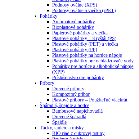
Podnosy oválne (XPS)
Podnosy oválne a viečka (rPET)
Poháriky
Automatové poháriky
Bioplastové poháriky
Papierové poháriky a viečka
Plastové poháriky – Kryštál (PS)
Plastové poháriky (PET) a viečka
Plastové poháriky (PP)
Plastové poháriky na horúce nápoje
Plastové poháriky pre ochladzovače vody
Poháriky pre horúce a alkoholické nápoje
(XPP)
Príslušenstvo pre poháriky
Príbory
Drevené príbory
Kompozitný príbor
Plastové príbory – Použiteľné viackrát
Špáradlá, špajdle a bodce
Bambusové napichovadlá
Drevené špáradlá
Špajdle
Tácky, taniere a misky
BIO riad z cukrovej trstiny
Papierové misky