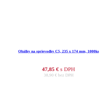
Obálky na sprievodky C5, 235 x 174 mm, 1000ks
47,85
€
s DPH
38,90
€
bez DPH