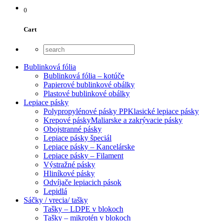
0
Cart
Bublinková fólia
Bublinková fólia – kotúče
Papierové bublinkové obálky
Plastové bublinkové obálky
Lepiace pásky
Polypropylénové pásky PP
Klasické lepiace pásky
Krepové pásky
Maliarske a zakrývacie pásky
Obojstranné pásky
Lepiace pásky špeciál
Lepiace pásky – Kancelárske
Lepiace pásky – Filament
Výstražné pásky
Hliníkové pásky
Odvíjače lepiacich pások
Lepidlá
Sáčky / vrecia/ tašky
Tašky – LDPE v blokoch
Tašky – mikrotén v blokoch