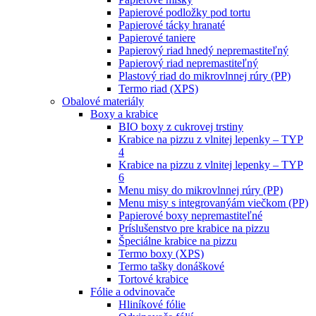
Papierové podložky pod tortu
Papierové tácky hranaté
Papierové taniere
Papierový riad hnedý nepremastiteľný
Papierový riad nepremastiteľný
Plastový riad do mikrovlnnej rúry (PP)
Termo riad (XPS)
Obalové materiály
Boxy a krabice
BIO boxy z cukrovej trstiny
Krabice na pizzu z vlnitej lepenky – TYP
4
Krabice na pizzu z vlnitej lepenky – TYP
6
Menu misy do mikrovlnnej rúry (PP)
Menu misy s integrovanýám viečkom (PP)
Papierové boxy nepremastiteľné
Príslušenstvo pre krabice na pizzu
Špeciálne krabice na pizzu
Termo boxy (XPS)
Termo tašky donáškové
Tortové krabice
Fólie a odvinovače
Hliníkové fólie