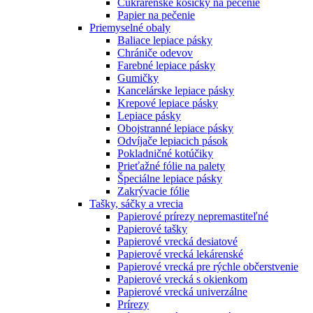
Cukrárenské košíčky na pečenie
Papier na pečenie
Priemyselné obaly
Baliace lepiace pásky
Chrániče odevov
Farebné lepiace pásky
Gumičky
Kancelárske lepiace pásky
Krepové lepiace pásky
Lepiace pásky
Obojstranné lepiace pásky
Odvíjače lepiacich pások
Pokladničné kotúčiky
Prieťažné fólie na palety
Špeciálne lepiace pásky
Zakrývacie fólie
Tašky, sáčky a vrecia
Papierové prírezy nepremastiteľné
Papierové tašky
Papierové vrecká desiatové
Papierové vrecká lekárenské
Papierové vrecká pre rýchle občerstvenie
Papierové vrecká s okienkom
Papierové vrecká univerzálne
Prírezy