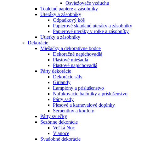
Osviežovače vzduchu
Toaletné papiere a zásobníky
Uteráky a zásobníky
Odpadkový kôš
Papierové skladané uteráky a zásobníky
Papierové uteráky v rolke a zásobníky
Utierky a zásobníky
Dekorácie
Miešačky a dekoratívne bodce
Dekoračné napichovadlá
Plastové miešadlá
Plastové napichovadlá
Párty dekorácie
Dekorácie sály
Girlandy
Lampióny a príslušenstvo
Nafukovacie balóniky a príslušenstvo
Párty sady
Plesové a karnevalové doplnky
Serpentíny a konfety
Párty sviečky
Sezónne dekorácie
Veľká Noc
Vianoce
Svadobné dekorácie