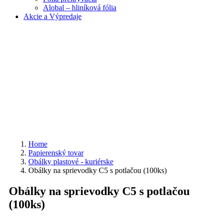
Alobal – hliníková fólia
Akcie a Výpredaje
Home
Papierenský tovar
Obálky plastové - kuriérske
Obálky na sprievodky C5 s potlačou (100ks)
Obálky na sprievodky C5 s potlačou
(100ks)