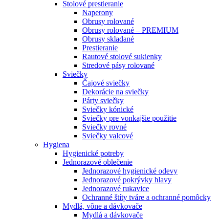
Stolové prestieranie
Naperony
Obrusy rolované
Obrusy rolované – PREMIUM
Obrusy skladané
Prestieranie
Rautové stolové sukienky
Stredové pásy rolované
Sviečky
Čajové sviečky
Dekorácie na sviečky
Párty sviečky
Sviečky kónické
Sviečky pre vonkajšie použitie
Sviečky rovné
Sviečky valcové
Hygiena
Hygienické potreby
Jednorazové oblečenie
Jednorazové hygienické odevy
Jednorazové pokrývky hlavy
Jednorazové rukavice
Ochranné štíty tváre a ochranné pomôcky
Mydlá, vône a dávkovače
Mydlá a dávkovače