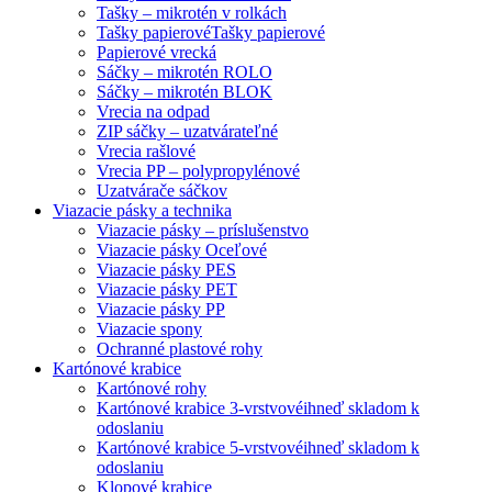
Tašky – mikrotén v rolkách
Tašky papierové
Tašky papierové
Papierové vrecká
Sáčky – mikrotén ROLO
Sáčky – mikrotén BLOK
Vrecia na odpad
ZIP sáčky – uzatvárateľné
Vrecia rašlové
Vrecia PP – polypropylénové
Uzatvárače sáčkov
Viazacie pásky a technika
Viazacie pásky – príslušenstvo
Viazacie pásky Oceľové
Viazacie pásky PES
Viazacie pásky PET
Viazacie pásky PP
Viazacie spony
Ochranné plastové rohy
Kartónové krabice
Kartónové rohy
Kartónové krabice 3-vrstvové
ihneď skladom k
odoslaniu
Kartónové krabice 5-vrstvové
ihneď skladom k
odoslaniu
Klopové krabice