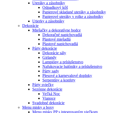
Uteráky a zásobníky
Odpadkový kôš
Papierové skladané uteráky a zásobníky
Papierové uteráky v rolke a zásobníky
Utierky a zásobníky
Dekorácie
Miešačky a dekoratívne bodce
Dekoračné napichovadlá
Plastové miešadlá
Plastové napichovadlá
Párty dekorácie
Dekorácie sály
Girlandy
Lampióny a príslušenstvo
Nafukovacie balóniky a príslušenstvo
Párty sady
Plesové a karnevalové doplnky
Serpentíny a konfety
Párty sviečky
Sezónne dekorácie
Veľká Noc
Vianoce
Svadobné dekorácie
Menu misky a boxy
Menu misky PP s integrovaným viečkom