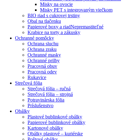
Misky na ovocie
Misky PET s integrovaným viečkom
BIO riad s cukrovej trstiny
Obal na tlačenku
Papierové boxy a riad
Nepremastiteľné
Krabice na torty a zákusky
Ochranné pomôcky
Ochrana sluchu
Ochrana zraku
Ochranné masky
Ochranné prilby
Pracovná obuv
Pracovná odev
Rukavice
Strečová fólia
Strečová fólia – ručná
Strečová fólia – strojná
Potravinárska fólia
Príslušenstvo
Obálky
Plastové bublinkové obálky
Papierové bublinkové obálky
Kartonové obálky
Obálky plastové – kuriérske
Poštové obálky