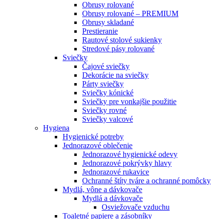
Obrusy rolované
Obrusy rolované – PREMIUM
Obrusy skladané
Prestieranie
Rautové stolové sukienky
Stredové pásy rolované
Sviečky
Čajové sviečky
Dekorácie na sviečky
Párty sviečky
Sviečky kónické
Sviečky pre vonkajšie použitie
Sviečky rovné
Sviečky valcové
Hygiena
Hygienické potreby
Jednorazové oblečenie
Jednorazové hygienické odevy
Jednorazové pokrývky hlavy
Jednorazové rukavice
Ochranné štíty tváre a ochranné pomôcky
Mydlá, vône a dávkovače
Mydlá a dávkovače
Osviežovače vzduchu
Toaletné papiere a zásobníky