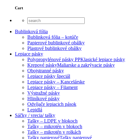
Cart
Bublinková fólia
Bublinková fólia – kotúče
Papierové bublinkové obálky
Plastové bublinkové obálky
Lepiace pásky
Polypropylénové pásky PP
Klasické lepiace pásky
Krepové pásky
Maliarske a zakrývacie pásky
Obojstranné pásky
Lepiace pásky špeciál
Lepiace pásky – Kancelárske
Lepiace pásky – Filament
Výstražné pásky
Hliníkové pásky
Odvíjače lepiacich pások
Lepidlá
Sáčky / vrecia/ tašky
Tašky – LDPE v blokoch
Tašky – mikrotén v blokoch
Tašky – mikrotén v rolkách
Tašky papierové
Tašky papierové