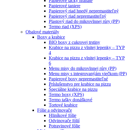
Papierové tácky hranaté
Papierové taniere
Papierový riad hnedý nepremastiteľný
Papierový riad nepremastiteľný
Plastový riad do mikrovlnnej rúry (PP)
Termo riad (XPS)
Obalové materiály
Boxy a krabice
BIO boxy z cukrovej trstiny
Krabice na pizzu z vlnitej lepenky – TYP
4
Krabice na pizzu z vlnitej lepenky – TYP
6
Menu misy do mikrovlnnej rúry (PP)
Menu misy s integrovanýám viečkom (PP)
Papierové boxy nepremastiteľné
Príslušenstvo pre krabice na pizzu
Špeciálne krabice na pizzu
Termo boxy (XPS)
Termo tašky donáškové
Tortové krabice
Fólie a odvinovače
Hliníkové fólie
Odvinovače fólií
Potravinové fólie