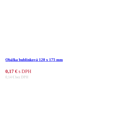
Obálka bublinková 120 x 175 mm
0,17
€
s DPH
0,14
€
bez DPH