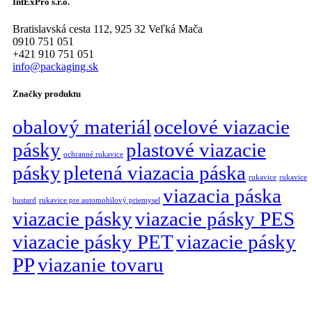
IntExPro s.r.o.
Bratislavská cesta 112, 925 32 Veľká Mača
0910 751 051
+421 910 751 051
info@packaging.sk
Značky produktu
obalový materiál
ocelové viazacie
pásky
plastové viazacie
ochranné rukavice
pásky
pletená viazacia páska
rukavice
rukavice
viazacia páska
bustard
rukavice pre automobilový priemysel
viazacie pásky
viazacie pásky PES
viazacie pásky PET
viazacie pásky
PP
viazanie tovaru