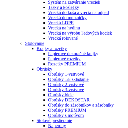
Systém na zatváranie vreciek
Tašky a košieľky
Vrecká do koša a vrecia na odpad
Vrecká do mrazničky
Vrecká LDPE
Vrecká na hydinu
Vrecká na výrobu ľadových kociek
Vrecká rolované
Stolovanie
Krajky a rozetky
Papierové dekoračné krajky
Papierové rozetky
Rozetky PREMIUM
Obrúsky
Obrúsky 1-vrstvové
Obrúsky 1/8 skladanie
Obrúsky 2-vrstvové
Obrúsky 3-vrstvové
Obrúsky biele
Obrúsky DEKOSTAR
Obrúsky do zásobníkov a zásobníky
Obrúsky PREMIUM
Obrúsky s motívom
Stolové prestieranie
Naperony