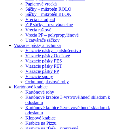
Papierové vrecká
Sáčky – mikrotén ROLO
Sáčky – mikrotén BLOK
Vrecia na odpad
ZIP sáčky – uzatvárateľné
Vrecia rašlové
Vrecia PP – polypropylénové
Uzatvárače sáčkov
Viazacie pásky a technika
Viazacie pásky – príslušenstvo
Viazacie pásky Oceľové
Viazacie pásky PES
Viazacie pásky PET
Viazacie pásky PP
Viazacie spony
Ochranné plastové rohy
Kartónové krabice
Kartónové rohy
Kartónové krabice 3-vrstvové
ihneď skladom k
odoslaniu
Kartónové krabice 5-vrstvové
ihneď skladom k
odoslaniu
Klopové krabice
Krabice na Pizzu
Krabice na fľaše – prepravné