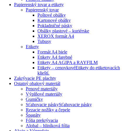
Papierenský tovar a etikety
Papierenský tovar
Poštové obálky
Kartonové obálky
Pokladničné pásky
Obálky plastové – kuriérske
XEROX formát A4
Tubusy
Etikety
Formát A4 biele
Etikety A4 farebné
Etikety A4 AGIPA a RAYFILM
Etikety – cenovkové
Etikety do etiketovacích
klieští.
Zakrývacie PE plachty
Ostatný obalový materiál
Penové materiály
Výplňové materiály
Gumičky
Sťahovacie pásky
Sťahovacie pásky
Rezacie nožíky a čepele
Špagáty
Fólia prekrývacia
Alobal – hliníková fólia
Akcie a Výpredaje