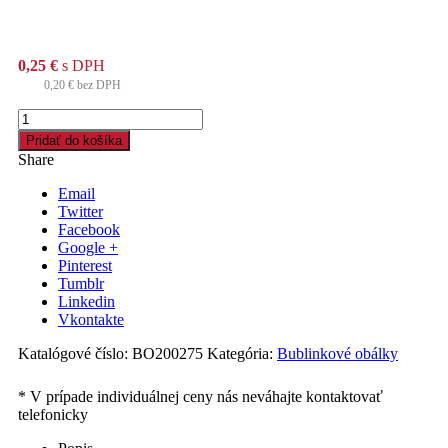
0,25
€
s DPH
0,20
€
bez DPH
množstvo
Obálka
Pridať do košíka
bublinková
Share
200
x
Email
275
Twitter
mm
Facebook
Google +
Pinterest
Tumblr
Linkedin
Vkontakte
Katalógové číslo:
BO200275
Kategória:
Bublinkové obálky