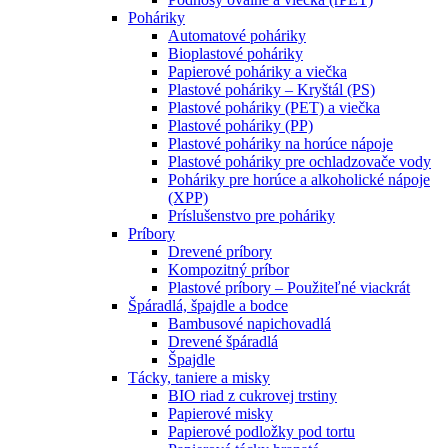
Poháriky
Automatové poháriky
Bioplastové poháriky
Papierové poháriky a viečka
Plastové poháriky – Kryštál (PS)
Plastové poháriky (PET) a viečka
Plastové poháriky (PP)
Plastové poháriky na horúce nápoje
Plastové poháriky pre ochladzovače vody
Poháriky pre horúce a alkoholické nápoje
(XPP)
Príslušenstvo pre poháriky
Príbory
Drevené príbory
Kompozitný príbor
Plastové príbory – Použiteľné viackrát
Špáradlá, špajdle a bodce
Bambusové napichovadlá
Drevené špáradlá
Špajdle
Tácky, taniere a misky
BIO riad z cukrovej trstiny
Papierové misky
Papierové podložky pod tortu