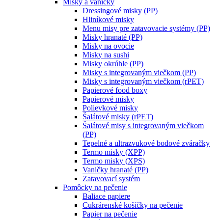
Misky a vaničky
Dressingové misky (PP)
Hliníkové misky
Menu misy pre zatavovacie systémy (PP)
Misky hranaté (PP)
Misky na ovocie
Misky na sushi
Misky okrúhle (PP)
Misky s integrovaným viečkom (PP)
Misky s integrovaným viečkom (rPET)
Papierové food boxy
Papierové misky
Polievkové misky
Šalátové misky (rPET)
Šalátové misy s integrovaným viečkom
(PP)
Tepelné a ultrazvukové bodové zváračky
Termo misky (XPP)
Termo misky (XPS)
Vaničky hranaté (PP)
Zatavovací systém
Pomôcky na pečenie
Baliace papiere
Cukrárenské košíčky na pečenie
Papier na pečenie