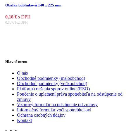
Obálka bublinková 140 x 225 mm
0,18
€
s DPH
0,15
€
bez DPH
Hlavné menu
O nás
Obchodné podmienky (maloobchod)
Obchodné podmienky (veľkoobchod)
Platforma riešenia sporov online (RSO)
Poučenie o uplatnení práva spotrebiteľa na odstúpenie od
zmluvy
Vzorový formulár na odstúpenie od zmluvy
Informačný formulár voči spotrebiteľovi
Ochrana osobných údajov
Kontakt