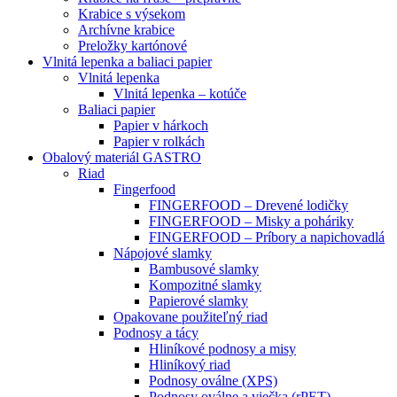
Krabice s výsekom
Archívne krabice
Preložky kartónové
Vlnitá lepenka a baliaci papier
Vlnitá lepenka
Vlnitá lepenka – kotúče
Baliaci papier
Papier v hárkoch
Papier v rolkách
Obalový materiál GASTRO
Riad
Fingerfood
FINGERFOOD – Drevené lodičky
FINGERFOOD – Misky a poháriky
FINGERFOOD – Príbory a napichovadlá
Nápojové slamky
Bambusové slamky
Kompozitné slamky
Papierové slamky
Opakovane použiteľný riad
Podnosy a tácy
Hliníkové podnosy a misy
Hliníkový riad
Podnosy oválne (XPS)
Podnosy oválne a viečka (rPET)