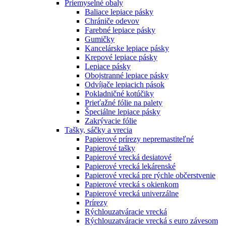
Priemyselné obaly
Baliace lepiace pásky
Chrániče odevov
Farebné lepiace pásky
Gumičky
Kancelárske lepiace pásky
Krepové lepiace pásky
Lepiace pásky
Obojstranné lepiace pásky
Odvíjače lepiacich pások
Pokladničné kotúčiky
Prieťažné fólie na palety
Špeciálne lepiace pásky
Zakrývacie fólie
Tašky, sáčky a vrecia
Papierové prírezy nepremastiteľné
Papierové tašky
Papierové vrecká desiatové
Papierové vrecká lekárenské
Papierové vrecká pre rýchle občerstvenie
Papierové vrecká s okienkom
Papierové vrecká univerzálne
Prírezy
Rýchlouzatváracie vrecká
Rýchlouzatváracie vrecká s euro závesom